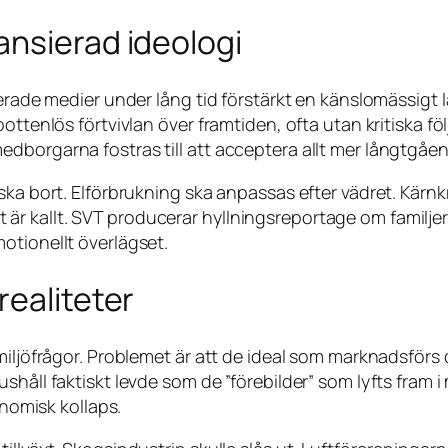
ansierad ideologi
lerade medier under lång tid förstärkt en känslomässigt 
bottenlös förtvivlan över framtiden, ofta utan kritiska 
borgarna fostras till att acceptera allt mer långtgåend
ka bort. Elförbrukning ska anpassas efter vädret. Kärnkra
 kallt. SVT producerar hyllningsreportage om familjer s
otionellt överlägset.
realiteter
ljöfrågor. Problemet är att de ideal som marknadsförs oft
shåll faktiskt levde som de ”förebilder” som lyfts fram 
onomisk kollaps.