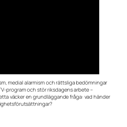
ism, medial alarmism och rättsliga bedömningar
a TV-program och stör riksdagens arbete –
etta väcker en grundläggande fråga: vad händer
lighetsförutsättningar?