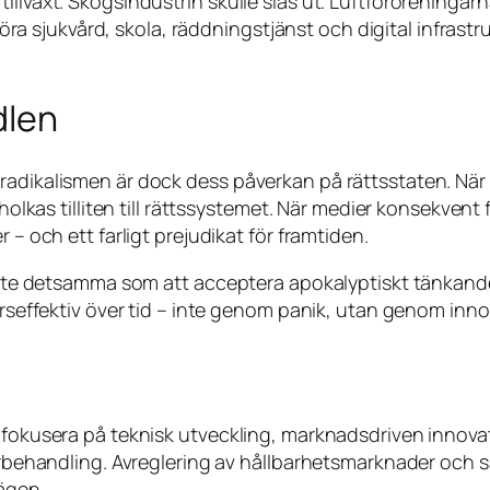
illväxt. Skogsindustrin skulle slås ut. Luftföroreningar
iggöra sjukvård, skola, räddningstjänst och digital infrast
dlen
radikalismen är dock dess påverkan på rättsstaten. När d
holkas tilliten till rättssystemet. När medier konsekvent fö
 – och ett farligt prejudikat för framtiden.
 inte detsamma som att acceptera apokalyptiskt tänkande 
surseffektiv över tid – inte genom panik, utan genom inn
r fokusera på teknisk utveckling, marknadsdriven innovat
särbehandling. Avreglering av hållbarhetsmarknader och s
vägen.