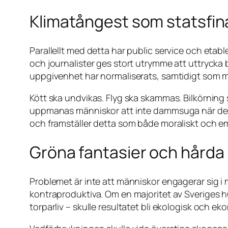
Klimatångest som statsfin
Parallellt med detta har public service och etab
och journalister ges stort utrymme att uttrycka 
uppgivenhet har normaliserats, samtidigt som med
Kött ska undvikas. Flyg ska skammas. Bilkörning s
uppmanas människor att inte dammsuga när det är
och framställer detta som både moraliskt och em
Gröna fantasier och hårda 
Problemet är inte att människor engagerar sig i mi
kontraproduktiva. Om en majoritet av Sveriges hu
torparliv – skulle resultatet bli ekologisk och ek