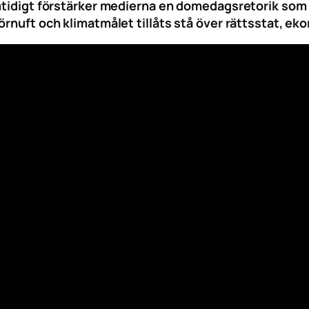
mtidigt förstärker medierna en domedagsretorik som n
örnuft och klimatmålet tillåts stå över rättsstat, ek