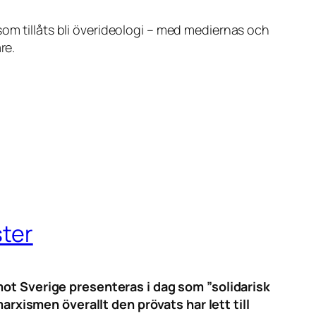
som tillåts bli överideologi – med mediernas och
re.
ster
mot Sverige presenteras i dag som ”solidarisk
arxismen överallt den prövats har lett till