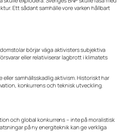
na skulle explodera. Sveriges BNP skulle rasa med
ruktur. Ett sådant samhälle vore varken hållbart
omstolar börjar väga aktivisters subjektiva
rsvarar eller relativiserar lagbrott i klimatets
eller samhällsskadlig aktivism. Historiskt har
ovation, konkurrens och teknisk utveckling.
ion och global konkurrens – inte på moralistisk
atsningar på ny energiteknik kan ge verkliga