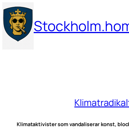
Hoppa
till
Stockholm.ho
innehåll
Klimatradika
Klimataktivister som vandaliserar konst, blo