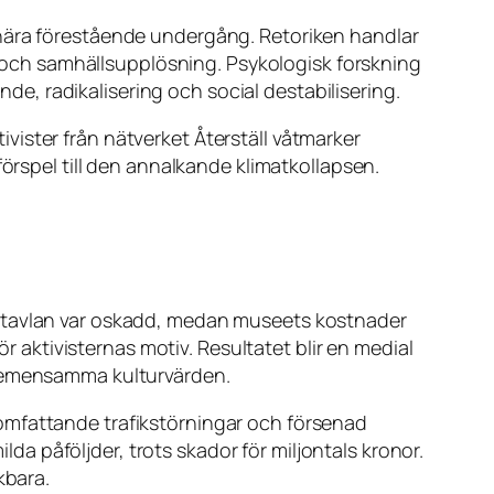
 nära förestående undergång. Retoriken handlar
ig och samhällsupplösning. Psykologisk forskning
nde, radikalisering och social destabilisering.
tivister från nätverket Återställ våtmarker
spel till den annalkande klimatkollapsen.
t tavlan var oskadd, medan museets kostnader
ör aktivisternas motiv. Resultatet blir en medial
 gemensamma kulturvärden.
omfattande trafikstörningar och försenad
lda påföljder, trots skador för miljontals kronor.
kbara.