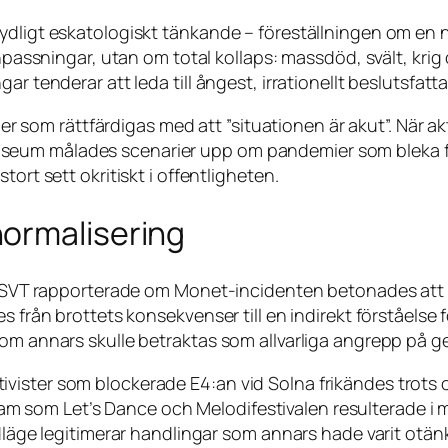
tydligt eskatologiskt tänkande – föreställningen om en
 anpassningar, utan om total kollaps: massdöd, svält, kr
r tenderar att leda till ångest, irrationellt beslutsfatta
oner som rättfärdigas med att ”situationen är akut”. När ak
eum målades scenarier upp om pandemier som bleka för
ort sett okritiskt i offentligheten.
ormalisering
När SVT rapporterade om Monet-incidenten betonades at
 från brottets konsekvenser till en indirekt förståelse f
 som annars skulle betraktas som allvarliga angrepp på
vister som blockerade E4:an vid Solna frikändes trots 
ram som
Let’s Dance
och Melodifestivalen resulterade i mi
ödläge legitimerar handlingar som annars hade varit otän