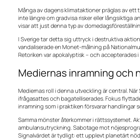
Många av dagens klimataktioner präglas av ett 
inte längre om gradvisa risker eller långsiktiga
visar att just denna typ av domedagsföreställninga
I Sverige tar detta sig uttryck i destruktiva akti
vandaliserade en Monet-målning på Nationalmus
Retoriken var apokalyptisk – och accepterades i st
Mediernas inramning och n
Mediernas roll i denna utveckling är central. 
ifrågasattes och bagatelliserades. Fokus flyttades
inramning som i praktiken försvarar handlingar
Samma mönster återkommer i rättssystemet. Akti
ambulansutryckning. Sabotage mot nöjesprog
Signalvärdet är tydligt: ett upplevt planetärt n