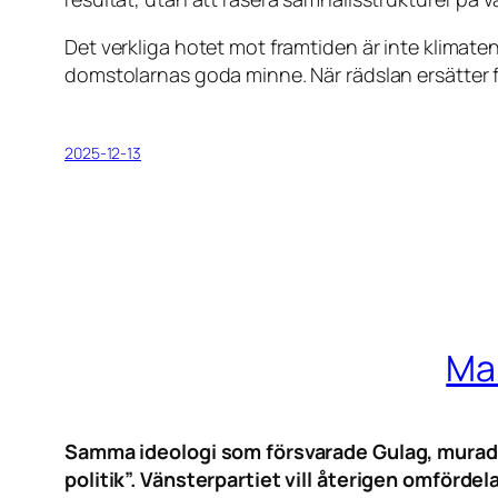
Det verkliga hotet mot framtiden är inte klimate
domstolarnas goda minne. När rädslan ersätter för
2025-12-13
Mar
Samma ideologi som försvarade Gulag, murade i
politik”. Vänsterpartiet vill återigen omfördel