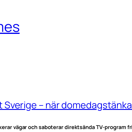
mes
lt Sverige – när domedagstänka
ckerar vägar och saboterar direktsända TV-program fr