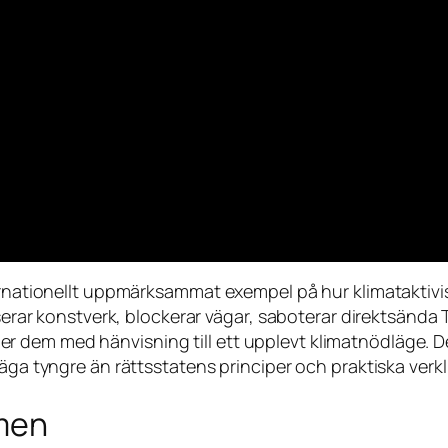
ternationellt uppmärksammat exempel på hur klimataktiv
liserar konstverk, blockerar vägar, saboterar direktsänd
 dem med hänvisning till ett upplevt klimatnödläge. D
väga tyngre än rättsstatens principer och praktiska verk
smen