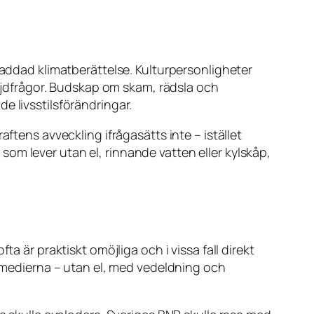
laddad klimatberättelse. Kulturpersonligheter
följdfrågor. Budskap om skam, rädsla och
e livsstilsförändringar.
ftens avveckling ifrågasätts inte – istället
om lever utan el, rinnande vatten eller kylskåp,
a är praktiskt omöjliga och i vissa fall direkt
i medierna – utan el, med vedeldning och