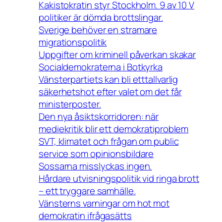
Kakistokratin styr Stockholm. 9 av 10 V
politiker är dömda brottslingar.
Sverige behöver en stramare
migrationspolitik
Uppgifter om kriminell påverkan skakar
Socialdemokraterna i Botkyrka
Vänsterpartiets kan bli etttallvarlig
säkerhetshot efter valet om det får
ministerposter.
Den nya åsiktskorridoren: när
mediekritik blir ett demokratiproblem
SVT, klimatet och frågan om public
service som opinionsbildare
Sossarna misslyckas ingen.
Hårdare utvisningspolitik vid ringa brott
– ett tryggare samhälle.
Vänsterns varningar om hot mot
demokratin ifrågasätts