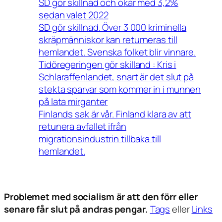
SD gör skillnad och ökar med 3,2%
sedan valet 2022
SD gör skillnad. Över 3 000 kriminella
skräpmänniskor kan returneras till
hemlandet. Svenska folket blir vinnare.
Tidöregeringen gör skilland : Kris i
Schlaraffenlandet, snart är det slut på
stekta sparvar som kommer in i munnen
på lata mirganter
Finlands sak är vår. Finland klara av att
retunera avfallet ifrån
migrationsindustrin tillbaka till
hemlandet.
Problemet med socialism är att den förr eller
senare får slut på andras pengar.
Tags
eller
Links