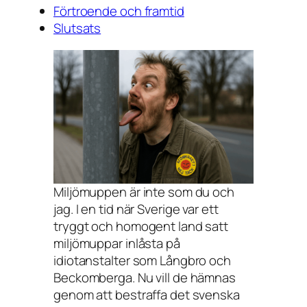
Förtroende och framtid
Slutsats
Miljömuppen är inte som du och
jag. I en tid när Sverige var ett
tryggt och homogent land satt
miljömuppar inlåsta på
idiotanstalter som Långbro och
Beckomberga. Nu vill de hämnas
genom att bestraffa det svenska