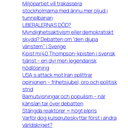
Miljöpartiet vill trakassera
stockholmarna med ännu mer oljud i
tunnelbanan
LIBERALERNAS DÖD?
Myndighetsaktivism eller demokratiskt
skydd? Debatten om “den djupa
vänstern” i Sverige
Kpist m/40 Thompson-kpisten i svensk
tjänst – en dyr men legendarisk
nödlösning
USA:s attack mot Iran splittrar
opinionen – frihetsjubel, oro och politisk
strid
Barnutvisningar och populism – när
känslan tar över debatten
Stängda reaktorer = högt elpris
Varför dog kulspruteskyttar först i andra
världskriget?