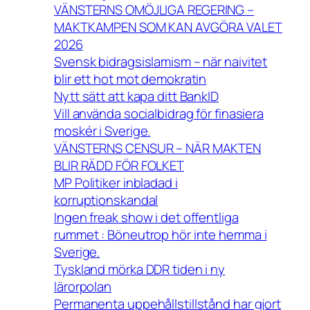
VÄNSTERNS OMÖJLIGA REGERING –
MAKTKAMPEN SOM KAN AVGÖRA VALET
2026
Svensk bidragsislamism – när naivitet
blir ett hot mot demokratin
Nytt sätt att kapa ditt BankID
Vill använda socialbidrag för finasiera
moskér i Sverige.
VÄNSTERNS CENSUR – NÄR MAKTEN
BLIR RÄDD FÖR FOLKET
MP Politiker inbladad i
korruptionskandal
Ingen freak show i det offentliga
rummet : Böneutrop hör inte hemma i
Sverige.
Tyskland mörka DDR tiden i ny
lärorpolan
Permanenta uppehållstillstånd har gjort