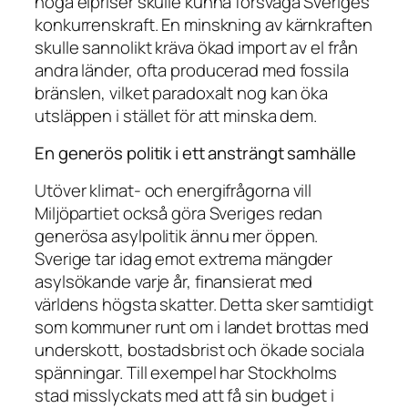
höga elpriser skulle kunna försvaga Sveriges
konkurrenskraft. En minskning av kärnkraften
skulle sannolikt kräva ökad import av el från
andra länder, ofta producerad med fossila
bränslen, vilket paradoxalt nog kan öka
utsläppen i stället för att minska dem.
En generös politik i ett ansträngt samhälle
Utöver klimat- och energifrågorna vill
Miljöpartiet också göra Sveriges redan
generösa asylpolitik ännu mer öppen.
Sverige tar idag emot extrema mängder
asylsökande varje år, finansierat med
världens högsta skatter. Detta sker samtidigt
som kommuner runt om i landet brottas med
underskott, bostadsbrist och ökade sociala
spänningar. Till exempel har Stockholms
stad misslyckats med att få sin budget i