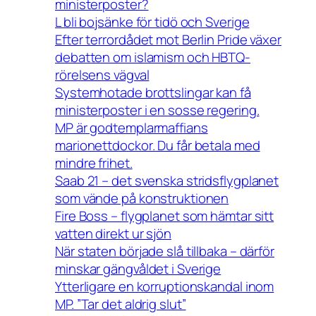
ministerposter?
L bli bojsänke för tidö och Sverige
Efter terrordådet mot Berlin Pride växer
debatten om islamism och HBTQ-
rörelsens vägval
Systemhotade brottslingar kan få
ministerposter i en sosse regering.
MP är godtemplarmaffians
marionettdockor. Du får betala med
mindre frihet.
Saab 21 – det svenska stridsflygplanet
som vände på konstruktionen
Fire Boss – flygplanet som hämtar sitt
vatten direkt ur sjön
När staten började slå tillbaka – därför
minskar gängvåldet i Sverige
Ytterligare en korruptionskandal inom
MP. ”Tar det aldrig slut”