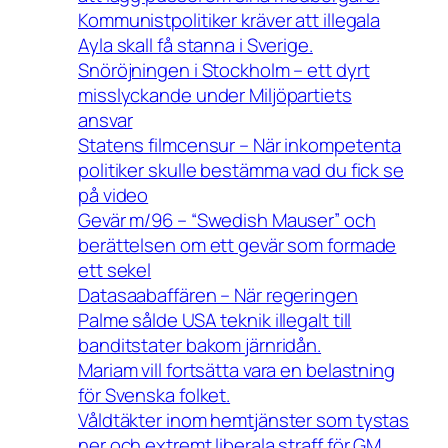
Kommunistpolitiker kräver att illegala
Ayla skall få stanna i Sverige.
Snöröjningen i Stockholm – ett dyrt
misslyckande under Miljöpartiets
ansvar
Statens filmcensur – När inkompetenta
politiker skulle bestämma vad du fick se
på video
Gevär m/96 – “Swedish Mauser” och
berättelsen om ett gevär som formade
ett sekel
Datasaabaffären – När regeringen
Palme sålde USA teknik illegalt till
banditstater bakom järnridån.
Mariam vill fortsätta vara en belastning
för Svenska folket.
Våldtäkter inom hemtjänster som tystas
ner och extremt liberala straff för GM.