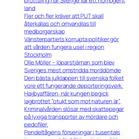
brottsling när Sverige var ett homogent
land
Fler och fler kräver att PUT skall
återkallas och omvandlas till
medborgarskap
Vänsterpartiets korrupta politiker gör
att vården fungera usel i region
Stockholm
Olle Möller – löparstjärnan som blev
Sveriges mest omstridda morddömde
Den bästa julklappen till svenska folket
vore ett fungerande deporteringsverk.
Haijbyaffären: när kungen begick
lagbrottet ”otukt som mot naturen är”.
Kriminalvården slösar med skattepegar
på lyxiga transporter av mördare och
pedofiler.
Pendeltågens förseningar i tusentals