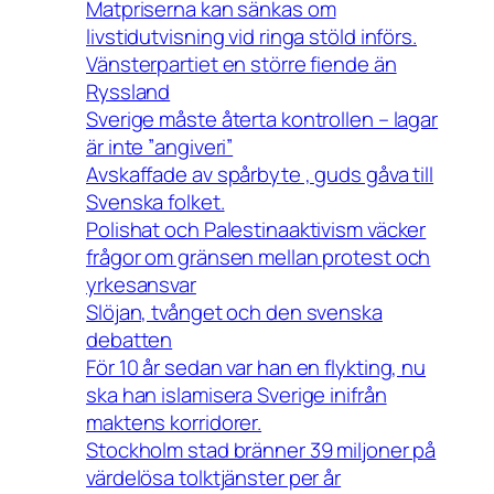
Matpriserna kan sänkas om
livstidutvisning vid ringa stöld införs.
Vänsterpartiet en större fiende än
Ryssland
Sverige måste återta kontrollen – lagar
är inte ”angiveri”
Avskaffade av spårbyte , guds gåva till
Svenska folket.
Polishat och Palestinaaktivism väcker
frågor om gränsen mellan protest och
yrkesansvar
Slöjan, tvånget och den svenska
debatten
För 10 år sedan var han en flykting, nu
ska han islamisera Sverige inifrån
maktens korridorer.
Stockholm stad bränner 39 miljoner på
värdelösa tolktjänster per år