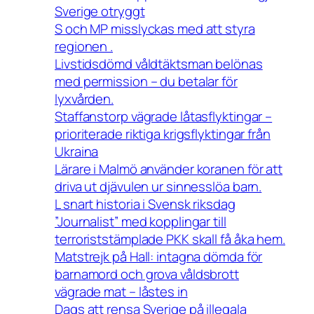
Sverige otryggt
S och MP misslyckas med att styra
regionen .
Livstidsdömd våldtäktsman belönas
med permission – du betalar för
lyxvården.
Staffanstorp vägrade låtasflyktingar –
prioriterade riktiga krigsflyktingar från
Ukraina
Lärare i Malmö använder koranen för att
driva ut djävulen ur sinnesslöa barn.
L snart historia i Svensk riksdag
”Journalist” med kopplingar till
terroriststämplade PKK skall få åka hem.
Matstrejk på Hall: intagna dömda för
barnamord och grova våldsbrott
vägrade mat – låstes in
Dags att rensa Sverige på illegala