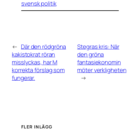
svensk politik
←
Där den rödgröna
Stegras kris: När
kakistokrat röran
den gröna
misslyckas, har M
fantasiekonomin
korrekta förslag som
möter verkligheten
fungerar.
→
FLER INLÄGG