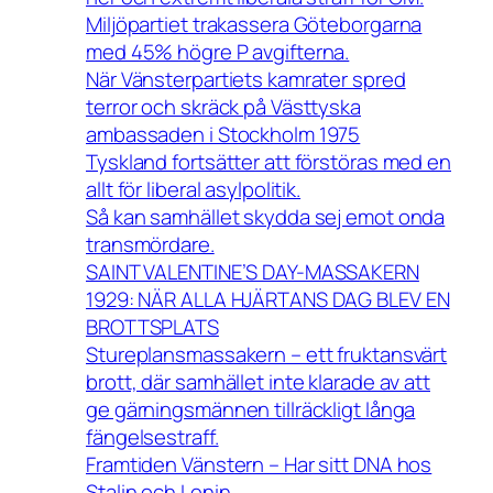
Miljöpartiet trakassera Göteborgarna
med 45% högre P avgifterna.
När Vänsterpartiets kamrater spred
terror och skräck på Västtyska
ambassaden i Stockholm 1975
Tyskland fortsätter att förstöras med en
allt för liberal asylpolitik.
Så kan samhället skydda sej emot onda
transmördare.
SAINT VALENTINE’S DAY-MASSAKERN
1929: NÄR ALLA HJÄRTANS DAG BLEV EN
BROTTSPLATS
Stureplansmassakern – ett fruktansvärt
brott, där samhället inte klarade av att
ge gärningsmännen tillräckligt långa
fängelsestraff.
Framtiden Vänstern – Har sitt DNA hos
Stalin och Lenin.