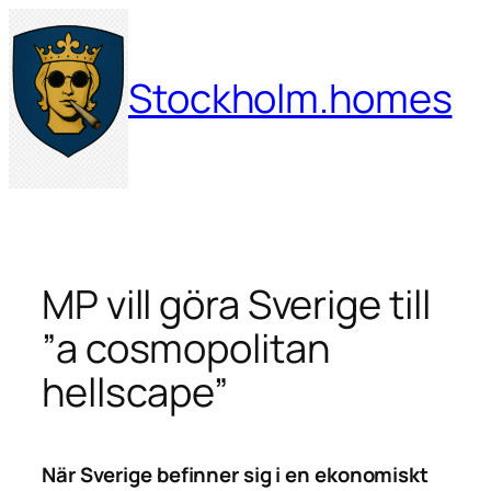
Hoppa
till
innehåll
Stockholm.homes
MP vill göra Sverige till
”a cosmopolitan
hellscape”
När Sverige befinner sig i en ekonomiskt