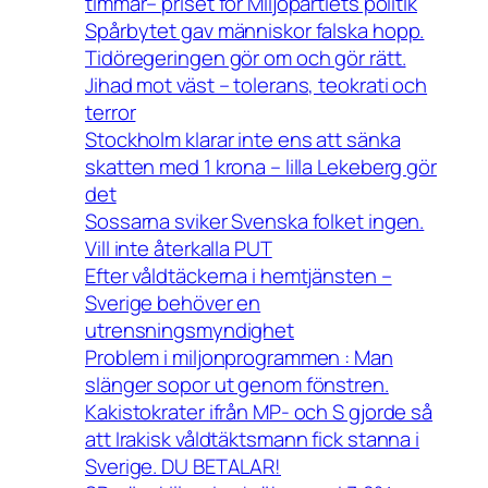
timmar– priset för Miljöpartiets politik
Spårbytet gav människor falska hopp.
Tidöregeringen gör om och gör rätt.
Jihad mot väst – tolerans, teokrati och
terror
Stockholm klarar inte ens att sänka
skatten med 1 krona – lilla Lekeberg gör
det
Sossarna sviker Svenska folket ingen.
Vill inte återkalla PUT
Efter våldtäckerna i hemtjänsten –
Sverige behöver en
utrensningsmyndighet
Problem i miljonprogrammen : Man
slänger sopor ut genom fönstren.
Kakistokrater ifrån MP- och S gjorde så
att Irakisk våldtäktsmann fick stanna i
Sverige. DU BETALAR!