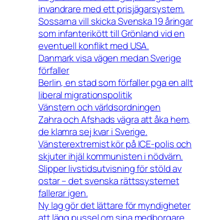
invandrare med ett prisjägarsystem.
Sossarna vill skicka Svenska 19 åringar
som infanterikött till Grönland vid en
eventuell konflikt med USA.
Danmark visa vägen medan Sverige
förfaller
Berlin, en stad som förfaller pga en allt
liberal migrationspolitik
Vänstern och världsordningen
Zahra och Afshads vägra att åka hem,
de klamra sej kvar i Sverige.
Vänsterextremist kör på ICE-polis och
skjuter ihjäl kommunisten i nödvärn.
Slipper livstidsutvisning för stöld av
ostar – det svenska rättssystemet
fallerar igen.
Ny lag gör det lättare för myndigheter
att lägg pussel om sina medborgare.