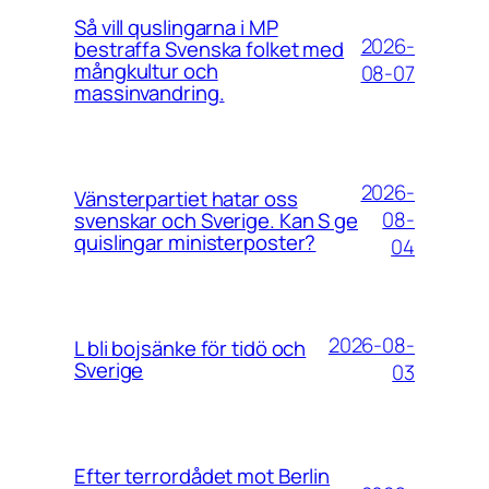
Så vill quslingarna i MP
2026-
bestraffa Svenska folket med
mångkultur och
08-07
massinvandring.
2026-
Vänsterpartiet hatar oss
08-
svenskar och Sverige. Kan S ge
quislingar ministerposter?
04
2026-08-
L bli bojsänke för tidö och
Sverige
03
Efter terrordådet mot Berlin