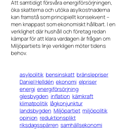
Att samtidigt försvåra energiförsörjningen,
öka skatterna och utöka asylkostnaderna
kan framstå som principiellt konsekvent –
men knappast som ekonomiskt hållbart. I en
verklighet där hushåll och företag redan
kämpar för att klara vardagen är frågan om
Miljöpartiets linje verkligen möter tidens
behov.
asylpolitik
bensinskatt
bränslepriser
Daniel Helldén
ekonomi
elpriser
energi
energiförsörjning
glesbygden
inflation
kärnkraft
klimatpolitik
lågkonjunktur
landsbygden
Miljöpartiet
miljöpolitik
opinion
reduktionsplikt
riksdagsspärren
samhällsekonomi