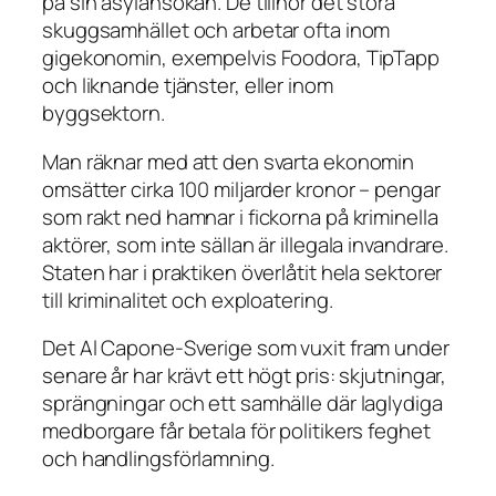
på sin asylansökan. De tillhör det stora
skuggsamhället och arbetar ofta inom
gigekonomin, exempelvis Foodora, TipTapp
och liknande tjänster, eller inom
byggsektorn.
Man räknar med att den svarta ekonomin
omsätter cirka 100 miljarder kronor – pengar
som rakt ned hamnar i fickorna på kriminella
aktörer, som inte sällan är illegala invandrare.
Staten har i praktiken överlåtit hela sektorer
till kriminalitet och exploatering.
Det Al Capone-Sverige som vuxit fram under
senare år har krävt ett högt pris: skjutningar,
sprängningar och ett samhälle där laglydiga
medborgare får betala för politikers feghet
och handlingsförlamning.