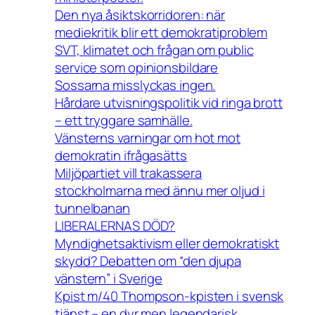
Den nya åsiktskorridoren: när
mediekritik blir ett demokratiproblem
SVT, klimatet och frågan om public
service som opinionsbildare
Sossarna misslyckas ingen.
Hårdare utvisningspolitik vid ringa brott
– ett tryggare samhälle.
Vänsterns varningar om hot mot
demokratin ifrågasätts
Miljöpartiet vill trakassera
stockholmarna med ännu mer oljud i
tunnelbanan
LIBERALERNAS DÖD?
Myndighetsaktivism eller demokratiskt
skydd? Debatten om “den djupa
vänstern” i Sverige
Kpist m/40 Thompson-kpisten i svensk
tjänst – en dyr men legendarisk