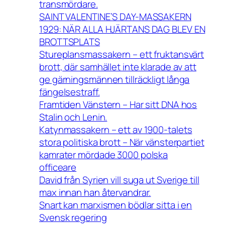
transmördare.
SAINT VALENTINE’S DAY-MASSAKERN
1929: NÄR ALLA HJÄRTANS DAG BLEV EN
BROTTSPLATS
Stureplansmassakern – ett fruktansvärt
brott, där samhället inte klarade av att
ge gärningsmännen tillräckligt långa
fängelsestraff.
Framtiden Vänstern – Har sitt DNA hos
Stalin och Lenin.
Katynmassakern – ett av 1900-talets
stora politiska brott – När vänsterpartiet
kamrater mördade 3000 polska
officeare
David från Syrien vill suga ut Sverige till
max innan han återvandrar.
Snart kan marxismen bödlar sitta i en
Svensk regering