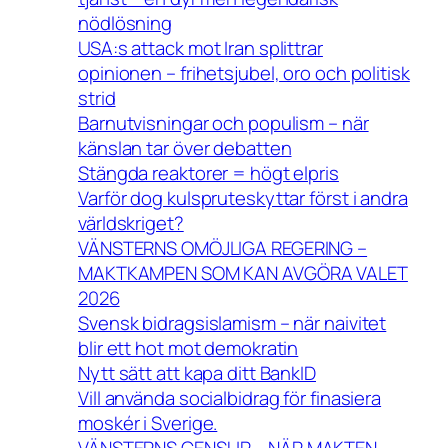
nödlösning
USA:s attack mot Iran splittrar
opinionen – frihetsjubel, oro och politisk
strid
Barnutvisningar och populism – när
känslan tar över debatten
Stängda reaktorer = högt elpris
Varför dog kulspruteskyttar först i andra
världskriget?
VÄNSTERNS OMÖJLIGA REGERING –
MAKTKAMPEN SOM KAN AVGÖRA VALET
2026
Svensk bidragsislamism – när naivitet
blir ett hot mot demokratin
Nytt sätt att kapa ditt BankID
Vill använda socialbidrag för finasiera
moskér i Sverige.