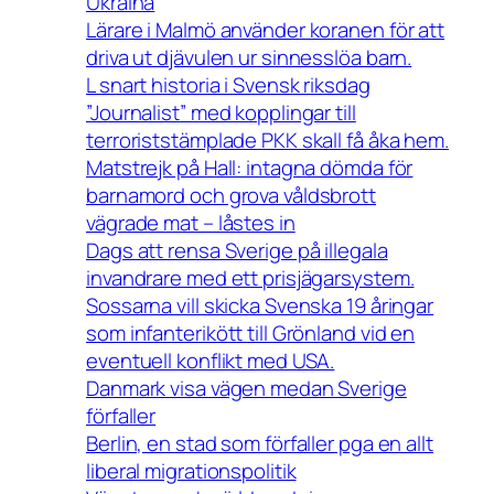
Ukraina
Lärare i Malmö använder koranen för att
driva ut djävulen ur sinnesslöa barn.
L snart historia i Svensk riksdag
”Journalist” med kopplingar till
terroriststämplade PKK skall få åka hem.
Matstrejk på Hall: intagna dömda för
barnamord och grova våldsbrott
vägrade mat – låstes in
Dags att rensa Sverige på illegala
invandrare med ett prisjägarsystem.
Sossarna vill skicka Svenska 19 åringar
som infanterikött till Grönland vid en
eventuell konflikt med USA.
Danmark visa vägen medan Sverige
förfaller
Berlin, en stad som förfaller pga en allt
liberal migrationspolitik