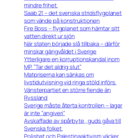
mindre frihet.
Saab 21 – det svenska stridsflygplanet
som vände på konstruktionen
Fire Boss – flygplanet som hämtar sitt
vatten direkt ur sjön
När staten började slå tillbaka – därför
minskar gängvåldet i Sverige
Ytterligare en korruptionskandal inom
MP. ”Tar det aldrig slut”
Matpriserna kan sänkas om
livstidutvisning vid ringa stöld införs.
Vänsterpartiet en större fiende än
Ryssland
Sverige måste återta kontrollen – lagar
är inte ”angiveri”
Avskaffade av spårbyte , guds gåva till
Svenska folket.
Polishat och Palestinaaktivism väcker