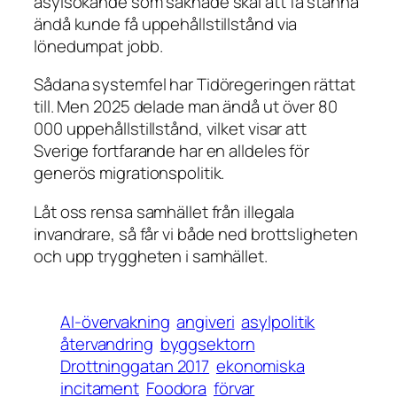
asylsökande som saknade skäl att få stanna
ändå kunde få uppehållstillstånd via
lönedumpat jobb.
Sådana systemfel har Tidöregeringen rättat
till. Men 2025 delade man ändå ut över 80
000 uppehållstillstånd, vilket visar att
Sverige fortfarande har en alldeles för
generös migrationspolitik.
Låt oss rensa samhället från illegala
invandrare, så får vi både ned brottsligheten
och upp tryggheten i samhället.
AI-övervakning
angiveri
asylpolitik
återvandring
byggsektorn
Drottninggatan 2017
ekonomiska
incitament
Foodora
förvar