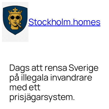
Hoppa
till
innehåll
Stockholm.homes
Dags att rensa Sverige
på illegala invandrare
med ett
prisjägarsystem.