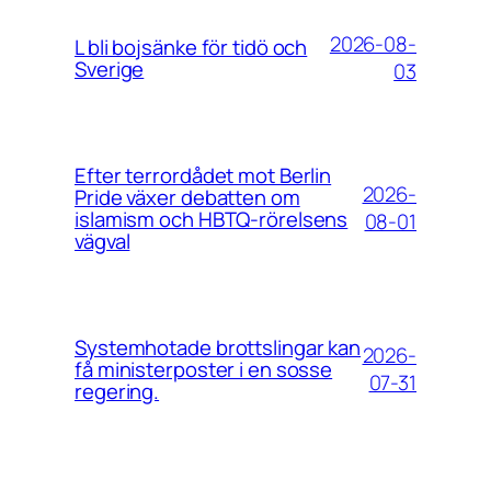
2026-08-
L bli bojsänke för tidö och
Sverige
03
Efter terrordådet mot Berlin
2026-
Pride växer debatten om
islamism och HBTQ-rörelsens
08-01
vägval
Systemhotade brottslingar kan
2026-
få ministerposter i en sosse
07-31
regering.