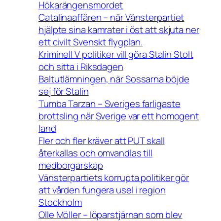
Hökarängensmordet
Catalinaaffären – när Vänsterpartiet
hjälpte sina kamrater i öst att skjuta ner
ett civilt Svenskt flygplan.
Kriminell V politiker vill göra Stalin Stolt
och sitta i Riksdagen
Baltutlämningen, när Sossarna böjde
sej för Stalin
Tumba Tarzan – Sveriges farligaste
brottsling när Sverige var ett homogent
land
Fler och fler kräver att PUT skall
återkallas och omvandlas till
medborgarskap
Vänsterpartiets korrupta politiker gör
att vården fungera usel i region
Stockholm
Olle Möller – löparstjärnan som blev