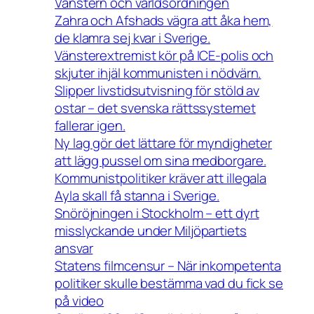
Vänstern och världsordningen
Zahra och Afshads vägra att åka hem,
de klamra sej kvar i Sverige.
Vänsterextremist kör på ICE-polis och
skjuter ihjäl kommunisten i nödvärn.
Slipper livstidsutvisning för stöld av
ostar – det svenska rättssystemet
fallerar igen.
Ny lag gör det lättare för myndigheter
att lägg pussel om sina medborgare.
Kommunistpolitiker kräver att illegala
Ayla skall få stanna i Sverige.
Snöröjningen i Stockholm – ett dyrt
misslyckande under Miljöpartiets
ansvar
Statens filmcensur – När inkompetenta
politiker skulle bestämma vad du fick se
på video