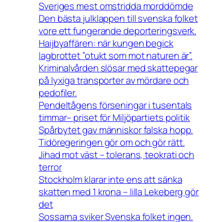
Sveriges mest omstridda morddömde
Den bästa julklappen till svenska folket
vore ett fungerande deporteringsverk.
Haijbyaffären: när kungen begick
lagbrottet ”otukt som mot naturen är”.
Kriminalvården slösar med skattepegar
på lyxiga transporter av mördare och
pedofiler.
Pendeltågens förseningar i tusentals
timmar– priset för Miljöpartiets politik
Spårbytet gav människor falska hopp.
Tidöregeringen gör om och gör rätt.
Jihad mot väst – tolerans, teokrati och
terror
Stockholm klarar inte ens att sänka
skatten med 1 krona – lilla Lekeberg gör
det
Sossarna sviker Svenska folket ingen.