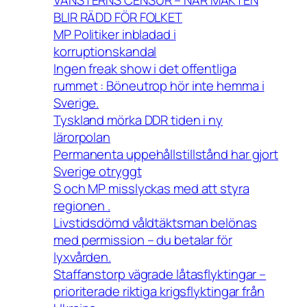
VÄNSTERNS CENSUR – NÄR MAKTEN
BLIR RÄDD FÖR FOLKET
MP Politiker inbladad i
korruptionskandal
Ingen freak show i det offentliga
rummet : Böneutrop hör inte hemma i
Sverige.
Tyskland mörka DDR tiden i ny
lärorpolan
Permanenta uppehållstillstånd har gjort
Sverige otryggt
S och MP misslyckas med att styra
regionen .
Livstidsdömd våldtäktsman belönas
med permission – du betalar för
lyxvården.
Staffanstorp vägrade låtasflyktingar –
prioriterade riktiga krigsflyktingar från