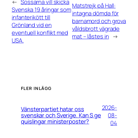
←
Sossarna vill skicka
Matstrejk på Hall:
Svenska 19 åringar som
intagna dömda för
infanterikött till
barnamord och grova
Grönland vid en
våldsbrott vägrade
eventuell konflikt med
mat – låstes in
→
USA.
FLER INLÄGG
2026-
Vänsterpartiet hatar oss
08-
svenskar och Sverige. Kan S ge
quislingar ministerposter?
04