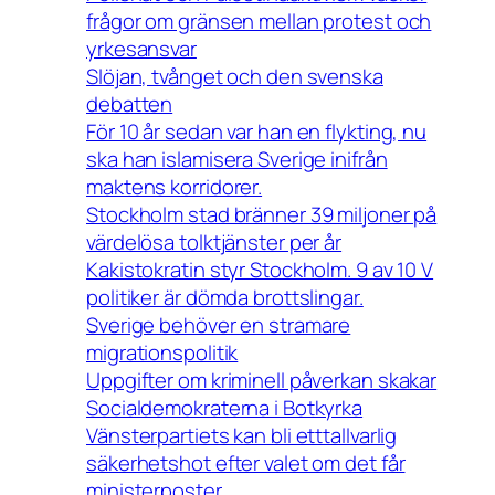
frågor om gränsen mellan protest och
yrkesansvar
Slöjan, tvånget och den svenska
debatten
För 10 år sedan var han en flykting, nu
ska han islamisera Sverige inifrån
maktens korridorer.
Stockholm stad bränner 39 miljoner på
värdelösa tolktjänster per år
Kakistokratin styr Stockholm. 9 av 10 V
politiker är dömda brottslingar.
Sverige behöver en stramare
migrationspolitik
Uppgifter om kriminell påverkan skakar
Socialdemokraterna i Botkyrka
Vänsterpartiets kan bli etttallvarlig
säkerhetshot efter valet om det får
ministerposter.