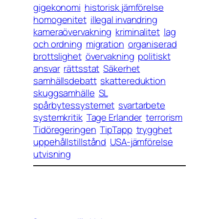
gigekonomi
historisk jämförelse
homogenitet
illegal invandring
kameraövervakning
kriminalitet
lag
och ordning
migration
organiserad
brottslighet
övervakning
politiskt
ansvar
rättsstat
Säkerhet
samhällsdebatt
skattereduktion
skuggsamhälle
SL
spårbytessystemet
svartarbete
systemkritik
Tage Erlander
terrorism
Tidöregeringen
TipTapp
trygghet
uppehållstillstånd
USA-jämförelse
utvisning