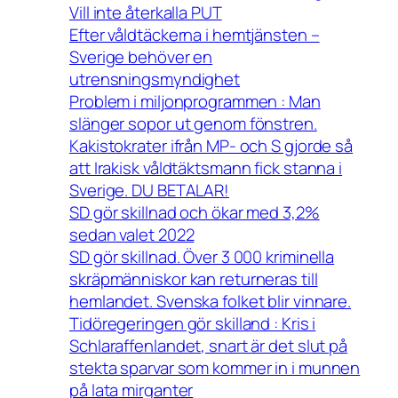
Vill inte återkalla PUT
Efter våldtäckerna i hemtjänsten –
Sverige behöver en
utrensningsmyndighet
Problem i miljonprogrammen : Man
slänger sopor ut genom fönstren.
Kakistokrater ifrån MP- och S gjorde så
att Irakisk våldtäktsmann fick stanna i
Sverige. DU BETALAR!
SD gör skillnad och ökar med 3,2%
sedan valet 2022
SD gör skillnad. Över 3 000 kriminella
skräpmänniskor kan returneras till
hemlandet. Svenska folket blir vinnare.
Tidöregeringen gör skilland : Kris i
Schlaraffenlandet, snart är det slut på
stekta sparvar som kommer in i munnen
på lata mirganter