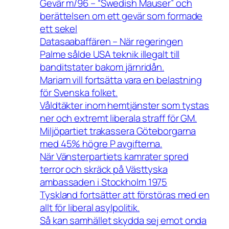
Gevär m/96 – “Swedish Mauser” och
berättelsen om ett gevär som formade
ett sekel
Datasaabaffären – När regeringen
Palme sålde USA teknik illegalt till
banditstater bakom järnridån.
Mariam vill fortsätta vara en belastning
för Svenska folket.
Våldtäkter inom hemtjänster som tystas
ner och extremt liberala straff för GM.
Miljöpartiet trakassera Göteborgarna
med 45% högre P avgifterna.
När Vänsterpartiets kamrater spred
terror och skräck på Västtyska
ambassaden i Stockholm 1975
Tyskland fortsätter att förstöras med en
allt för liberal asylpolitik.
Så kan samhället skydda sej emot onda