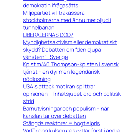
demokratin ifrågasätts
Miljöpartiet vill trakassera
stockholmarna med ännu mer oljud i
tunnelbanan
LIBERALERNAS DÖD?
Myndighetsaktivism eller demokratiskt
skydd? Debatten om “den djupa
vänstern” i Sverige
Kpist m/40 Thompson-kpisten i svensk
tjänst – en dyr men legendarisk
nödlösning
USA:s attack mot Iran splittrar
opinionen – frihetsjubel, oro och politisk
strid
Barnutvisningar och populism – när
känslan tar över debatten
Stängda reaktorer = högt elpris
Varför dog kulspruteskyttar först i andra