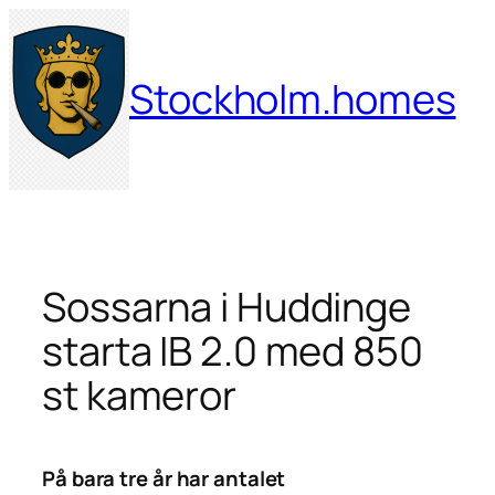
Hoppa
till
innehåll
Stockholm.homes
Sossarna i Huddinge
starta IB 2.0 med 850
st kameror
På bara tre år har antalet