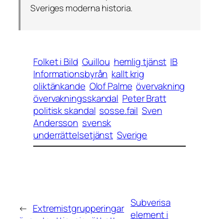
Sveriges moderna historia.
Folket i Bild
Guillou
hemlig tjänst
IB
Informationsbyrån
kallt krig
oliktänkande
Olof Palme
övervakning
övervakningsskandal
Peter Bratt
politisk skandal
sosse.fail
Sven
Andersson
svensk
underrättelsetjänst
Sverige
Subverisa
←
Extremistgrupperingar
element i