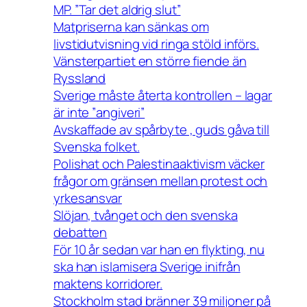
MP. ”Tar det aldrig slut”
Matpriserna kan sänkas om
livstidutvisning vid ringa stöld införs.
Vänsterpartiet en större fiende än
Ryssland
Sverige måste återta kontrollen – lagar
är inte ”angiveri”
Avskaffade av spårbyte , guds gåva till
Svenska folket.
Polishat och Palestinaaktivism väcker
frågor om gränsen mellan protest och
yrkesansvar
Slöjan, tvånget och den svenska
debatten
För 10 år sedan var han en flykting, nu
ska han islamisera Sverige inifrån
maktens korridorer.
Stockholm stad bränner 39 miljoner på