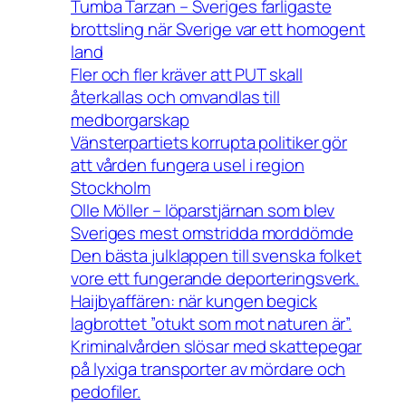
Tumba Tarzan – Sveriges farligaste
brottsling när Sverige var ett homogent
land
Fler och fler kräver att PUT skall
återkallas och omvandlas till
medborgarskap
Vänsterpartiets korrupta politiker gör
att vården fungera usel i region
Stockholm
Olle Möller – löparstjärnan som blev
Sveriges mest omstridda morddömde
Den bästa julklappen till svenska folket
vore ett fungerande deporteringsverk.
Haijbyaffären: när kungen begick
lagbrottet ”otukt som mot naturen är”.
Kriminalvården slösar med skattepegar
på lyxiga transporter av mördare och
pedofiler.