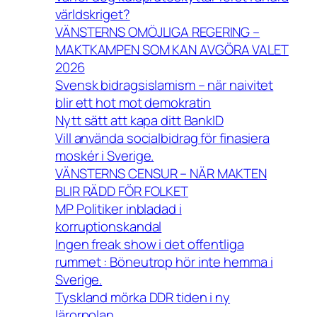
världskriget?
VÄNSTERNS OMÖJLIGA REGERING –
MAKTKAMPEN SOM KAN AVGÖRA VALET
2026
Svensk bidragsislamism – när naivitet
blir ett hot mot demokratin
Nytt sätt att kapa ditt BankID
Vill använda socialbidrag för finasiera
moskér i Sverige.
VÄNSTERNS CENSUR – NÄR MAKTEN
BLIR RÄDD FÖR FOLKET
MP Politiker inbladad i
korruptionskandal
Ingen freak show i det offentliga
rummet : Böneutrop hör inte hemma i
Sverige.
Tyskland mörka DDR tiden i ny
lärorpolan