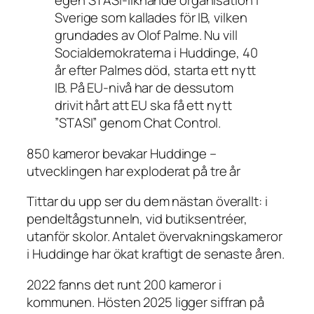
egen STASI-liknande organisation i
Sverige som kallades för IB, vilken
grundades av Olof Palme. Nu vill
Socialdemokraterna i Huddinge, 40
år efter Palmes död, starta ett nytt
IB. På EU-nivå har de dessutom
drivit hårt att EU ska få ett nytt
”STASI” genom Chat Control.
850 kameror bevakar Huddinge –
utvecklingen har exploderat på tre år
Tittar du upp ser du dem nästan överallt: i
pendeltågstunneln, vid butiksentréer,
utanför skolor. Antalet övervakningskameror
i Huddinge har ökat kraftigt de senaste åren.
2022 fanns det runt 200 kameror i
kommunen. Hösten 2025 ligger siffran på