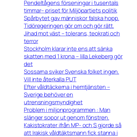
Pendeltågens förseningar i tusentals
timmar– priset för Miljöpartiets politik
Spårbytet gav människor falska hopp.
Tidöregeringen gör om och gör rätt.
Jihad mot väst – tolerans, teokrati och
terror
Stockholm klarar inte ens att sänka
skatten med 1 krona – lilla Lekeberg gör
det
Sossarna sviker Svenska folket ingen.
Vill inte återkalla PUT
Efter våldtäckerna i hemtjänsten –
Sverige behöver en
utrensningsmyndighet
Problem i miljonprogrammen : Man
slänger sopor ut genom fönstren.
Kakistokrater ifrån MP- och S gjorde så
att Irakisk våldtäktsmann fick stanna i