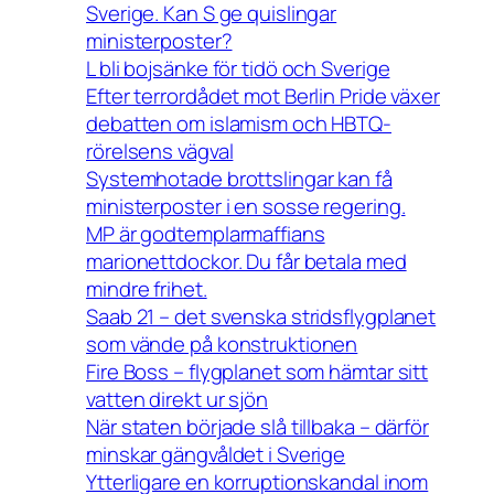
Sverige. Kan S ge quislingar
ministerposter?
L bli bojsänke för tidö och Sverige
Efter terrordådet mot Berlin Pride växer
debatten om islamism och HBTQ-
rörelsens vägval
Systemhotade brottslingar kan få
ministerposter i en sosse regering.
MP är godtemplarmaffians
marionettdockor. Du får betala med
mindre frihet.
Saab 21 – det svenska stridsflygplanet
som vände på konstruktionen
Fire Boss – flygplanet som hämtar sitt
vatten direkt ur sjön
När staten började slå tillbaka – därför
minskar gängvåldet i Sverige
Ytterligare en korruptionskandal inom