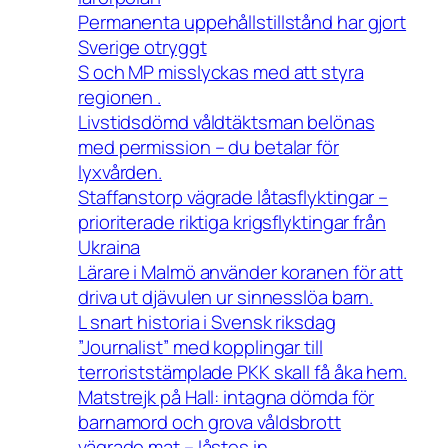
Permanenta uppehållstillstånd har gjort
Sverige otryggt
S och MP misslyckas med att styra
regionen .
Livstidsdömd våldtäktsman belönas
med permission – du betalar för
lyxvården.
Staffanstorp vägrade låtasflyktingar –
prioriterade riktiga krigsflyktingar från
Ukraina
Lärare i Malmö använder koranen för att
driva ut djävulen ur sinnesslöa barn.
L snart historia i Svensk riksdag
”Journalist” med kopplingar till
terroriststämplade PKK skall få åka hem.
Matstrejk på Hall: intagna dömda för
barnamord och grova våldsbrott
vägrade mat – låstes in