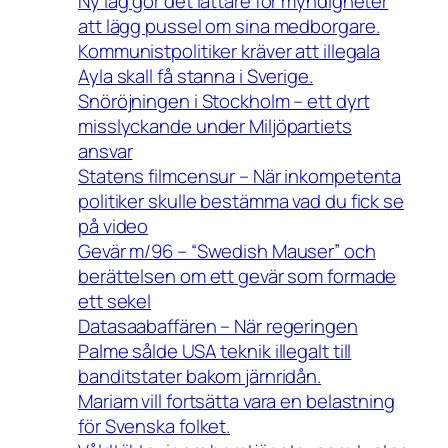
Ny lag gör det lättare för myndigheter
att lägg pussel om sina medborgare.
Kommunistpolitiker kräver att illegala
Ayla skall få stanna i Sverige.
Snöröjningen i Stockholm – ett dyrt
misslyckande under Miljöpartiets
ansvar
Statens filmcensur – När inkompetenta
politiker skulle bestämma vad du fick se
på video
Gevär m/96 – “Swedish Mauser” och
berättelsen om ett gevär som formade
ett sekel
Datasaabaffären – När regeringen
Palme sålde USA teknik illegalt till
banditstater bakom järnridån.
Mariam vill fortsätta vara en belastning
för Svenska folket.