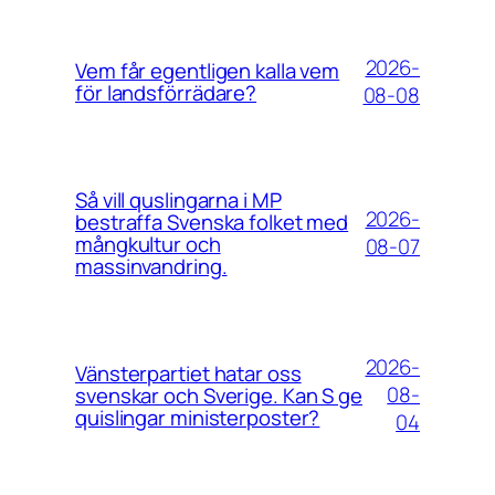
2026-
Vem får egentligen kalla vem
för landsförrädare?
08-08
Så vill quslingarna i MP
2026-
bestraffa Svenska folket med
mångkultur och
08-07
massinvandring.
2026-
Vänsterpartiet hatar oss
08-
svenskar och Sverige. Kan S ge
quislingar ministerposter?
04