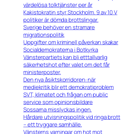
värdelösa tolktjänster per år
Kakistokratin styr Stockholm. 9 av 10 V
politiker är dömda brottslingar.
Sverige behöver en stramare
migrationspolitik
Uppgifter om kriminell påverkan skakar
Socialdemokraterna i Botkyrka
Vänsterpartiets kan bli etttallvarlig
säkerhetshot efter valet om det får
ministerposter.
Den nya åsiktskorridoren: när
mediekritik blir ett demokratiproblem
SVT, klimatet och frågan om public
service som opinionsbildare
Sossarna misslyckas ingen.
Hårdare utvisningspolitik vid ringa brott
– ett tryggare samhälle.
Vänsterns varningar om hot mot