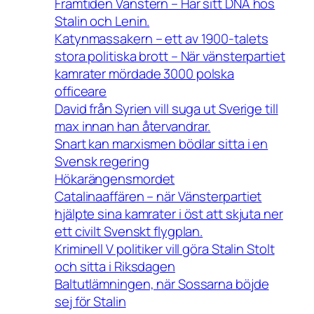
Framtiden Vänstern – Har sitt DNA hos
Stalin och Lenin.
Katynmassakern – ett av 1900-talets
stora politiska brott – När vänsterpartiet
kamrater mördade 3000 polska
officeare
David från Syrien vill suga ut Sverige till
max innan han återvandrar.
Snart kan marxismen bödlar sitta i en
Svensk regering
Hökarängensmordet
Catalinaaffären – när Vänsterpartiet
hjälpte sina kamrater i öst att skjuta ner
ett civilt Svenskt flygplan.
Kriminell V politiker vill göra Stalin Stolt
och sitta i Riksdagen
Baltutlämningen, när Sossarna böjde
sej för Stalin