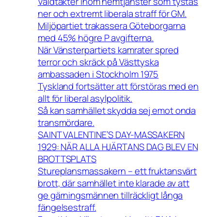
Våldtäkter inom hemtjänster som tystas
ner och extremt liberala straff för GM.
Miljöpartiet trakassera Göteborgarna
med 45% högre P avgifterna.
När Vänsterpartiets kamrater spred
terror och skräck på Västtyska
ambassaden i Stockholm 1975
Tyskland fortsätter att förstöras med en
allt för liberal asylpolitik.
Så kan samhället skydda sej emot onda
transmördare.
SAINT VALENTINE’S DAY-MASSAKERN
1929: NÄR ALLA HJÄRTANS DAG BLEV EN
BROTTSPLATS
Stureplansmassakern – ett fruktansvärt
brott, där samhället inte klarade av att
ge gärningsmännen tillräckligt långa
fängelsestraff.