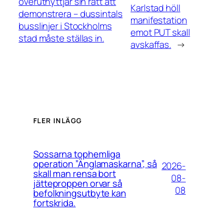
överutnyttjar sin rätt att
Karlstad höll
demonstrera – dussintals
manifestation
busslinjer i Stockholms
emot PUT skall
stad måste ställas in.
avskaffas.
→
FLER INLÄGG
Sossarna tophemliga
operation ”Änglamaskarna”, så
2026-
skall man rensa bort
08-
jätteproppen orvar så
08
befolkningsutbyte kan
fortskrida.