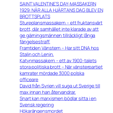
SAINT VALENTINE’S DAY-MASSAKERN
1929: NÄR ALLA HJÄRTANS DAG BLEV EN
BROTTSPLATS
Stureplansmassakern – ett fruktansvärt
brott, där samhället inte klarade av att
ge gärningsmännen tillräckligt långa
fängelsestraff.
Framtiden Vänstern – Har sitt DNA hos
Stalin och Lenin.
Katynmassakern – ett av 1900-talets
stora politiska brott – När vänsterpartiet
kamrater mördade 3000 polska
officeare
David från Syrien vill suga ut Sverige till
max innan han återvandrar.
Snart kan marxismen bödlar sitta i en
Svensk regering
Hökarängensmordet