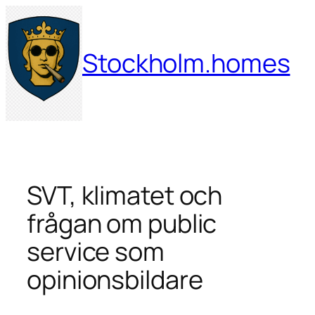
Hoppa
till
innehåll
Stockholm.homes
SVT, klimatet och
frågan om public
service som
opinionsbildare