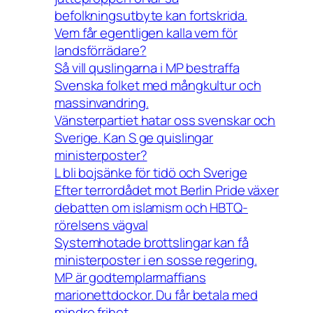
befolkningsutbyte kan fortskrida.
Vem får egentligen kalla vem för
landsförrädare?
Så vill quslingarna i MP bestraffa
Svenska folket med mångkultur och
massinvandring.
Vänsterpartiet hatar oss svenskar och
Sverige. Kan S ge quislingar
ministerposter?
L bli bojsänke för tidö och Sverige
Efter terrordådet mot Berlin Pride växer
debatten om islamism och HBTQ-
rörelsens vägval
Systemhotade brottslingar kan få
ministerposter i en sosse regering.
MP är godtemplarmaffians
marionettdockor. Du får betala med
mindre frihet.