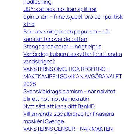
nödlösning
USA:s attack mot Iran splittrar
opinionen – frihetsjubel, oro och politisk
strid
Barnutvisningar och populism – när
känslan tar över debatten
Stängda reaktorer = högt elpris
Varför dog kulspruteskyttar först i andra
världskriget?
VÄNSTERNS OMÖJLIGA REGERING –
MAKTKAMPEN SOM KAN AVGÖRA VALET
2026
Svensk bidragsislamism – när naivitet
blir ett hot mot demokratin
Nytt sätt att kapa ditt BankID
Vill använda socialbidrag för finasiera
moskér i Sverige.
VÄNSTERNS CENSUR – NÄR MAKTEN