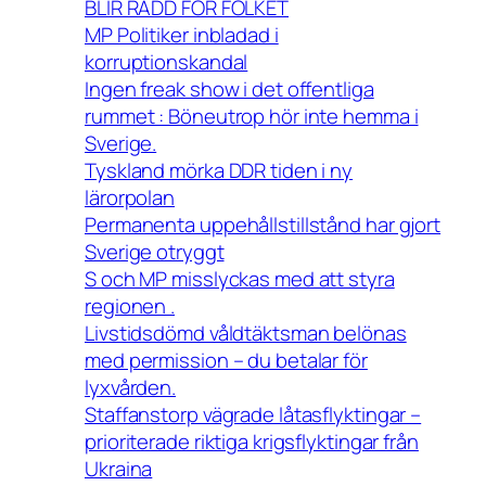
BLIR RÄDD FÖR FOLKET
MP Politiker inbladad i
korruptionskandal
Ingen freak show i det offentliga
rummet : Böneutrop hör inte hemma i
Sverige.
Tyskland mörka DDR tiden i ny
lärorpolan
Permanenta uppehållstillstånd har gjort
Sverige otryggt
S och MP misslyckas med att styra
regionen .
Livstidsdömd våldtäktsman belönas
med permission – du betalar för
lyxvården.
Staffanstorp vägrade låtasflyktingar –
prioriterade riktiga krigsflyktingar från
Ukraina