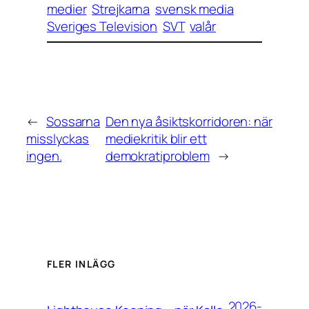
medier
Strejkarna
svensk media
Sveriges Television
SVT
valår
←
Sossarna
Den nya åsiktskorridoren: när
misslyckas
mediekritik blir ett
ingen.
demokratiproblem
→
FLER INLÄGG
2026-