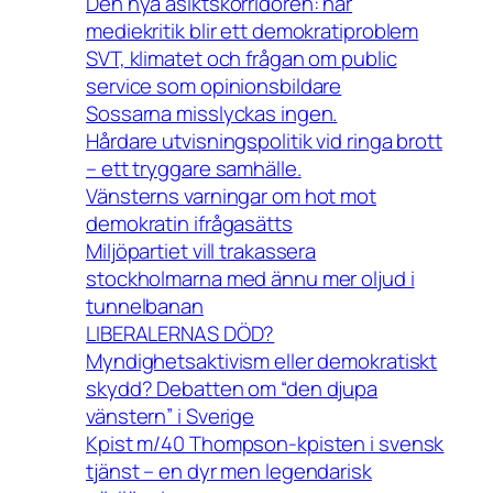
Den nya åsiktskorridoren: när
mediekritik blir ett demokratiproblem
SVT, klimatet och frågan om public
service som opinionsbildare
Sossarna misslyckas ingen.
Hårdare utvisningspolitik vid ringa brott
– ett tryggare samhälle.
Vänsterns varningar om hot mot
demokratin ifrågasätts
Miljöpartiet vill trakassera
stockholmarna med ännu mer oljud i
tunnelbanan
LIBERALERNAS DÖD?
Myndighetsaktivism eller demokratiskt
skydd? Debatten om “den djupa
vänstern” i Sverige
Kpist m/40 Thompson-kpisten i svensk
tjänst – en dyr men legendarisk