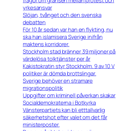
frågor om gränsen mellan protest och
yrkesansvar
Slöjan, tvånget och den svenska
debatten
För 10 år sedan var han en flykting, nu
ska han islamisera Sverige inifrån
maktens korridorer.
Stockholm stad bränner 39 miljoner på
värdelösa tolktjänster per år
Kakistokratin styr Stockholm. 9 av 10 V
politiker är dömda brottslingar.
Sverige behöver en stramare
migrationspolitik
Uppgifter om kriminell påverkan skakar
Socialdemokraterna i Botkyrka
Vänsterpartiets kan bli etttallvarlig
säkerhetshot efter valet om det får
ministerposter.