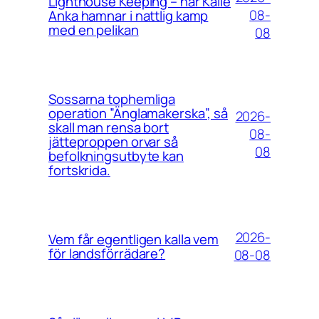
Lighthouse Keeping – när Kalle
08-
Anka hamnar i nattlig kamp
med en pelikan
08
Sossarna tophemliga
operation ”Änglamakerska”, så
2026-
skall man rensa bort
08-
jätteproppen orvar så
08
befolkningsutbyte kan
fortskrida.
2026-
Vem får egentligen kalla vem
för landsförrädare?
08-08