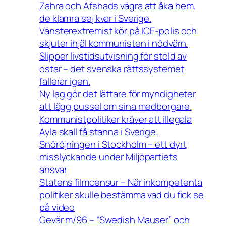
Zahra och Afshads vägra att åka hem,
de klamra sej kvar i Sverige.
Vänsterextremist kör på ICE-polis och
skjuter ihjäl kommunisten i nödvärn.
Slipper livstidsutvisning för stöld av
ostar – det svenska rättssystemet
fallerar igen.
Ny lag gör det lättare för myndigheter
att lägg pussel om sina medborgare.
Kommunistpolitiker kräver att illegala
Ayla skall få stanna i Sverige.
Snöröjningen i Stockholm – ett dyrt
misslyckande under Miljöpartiets
ansvar
Statens filmcensur – När inkompetenta
politiker skulle bestämma vad du fick se
på video
Gevär m/96 – “Swedish Mauser” och