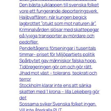
Den bästa julklappen till svenska folket
vore ett fungerande deporteringsverk.
Haijbyaffären: när kungen begick
lagbrottet ”otukt som mot naturen är”.
Kriminalvården slösar med skattepegar
på lyxiga transporter av mördare och
pedofiler.
Pendeltågens förseningar i tusentals
timmar– priset för Miljöpartiets politik
Spårbytet gav människor falska hopp.
Tidöregeringen gör om och gör rätt.
Jihad mot väst – tolerans, teokrati och
terror
Stockholm klarar inte ens att sänka
skatten med 1 krona – lilla Lekeberg gör
det
Sossarna sviker Svenska folket ingen.
Vill inte återkalla PUT