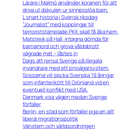
Lärare i Malmö använder koranen för att
driva ut djävulen ur sinnesslöa barn.
L snart historia i Svensk riksdag
”Journalist” med kopplingar till
terroriststämplade PKK skall få åka hem.
Matstrejk på Hall: intagna dömda för
barnamord och grova våldsbrott
vägrade mat – låstes in
Dags att rensa Sverige på illegala
invandrare med ett prisjägarsystem.
Sossarna vill skicka Svenska 19 åringar
som infanterikött till Grönland vid en
eventuell konflikt med USA.
Danmark visa vägen medan Sverige
förfaller
Berlin, en stad som förfaller pga en allt
liberal migrationspolitik
Vänstern och världsordningen