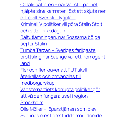
Catalinaaffären – när Vänsterpartiet
hjälpte sina kamrater i öst att skjuta ner
ett civilt Svenskt flygplan.
Kriminell V politiker vill göra Stalin Stolt
och sitta i Riksdagen
Baltutlämningen, när Sossarna böjde
sej för Stalin
Tumba Tarzan – Sveriges farligaste
brottsling när Sverige var ett homogent
land
Fler och fler kräver att PUT skall
återkallas och omvandlas till
medborgarskap
Vänsterpartiets korrupta politiker gör
att vården fungera usel i region
Stockholm
Olle Möller – löparstjärnan som blev
Sveriges mest omstridda morddömde