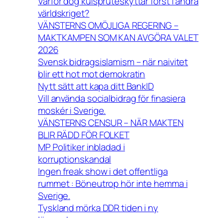
Varför dog kulspruteskyttar först i andra
världskriget?
VÄNSTERNS OMÖJLIGA REGERING –
MAKTKAMPEN SOM KAN AVGÖRA VALET
2026
Svensk bidragsislamism – när naivitet
blir ett hot mot demokratin
Nytt sätt att kapa ditt BankID
Vill använda socialbidrag för finasiera
moskér i Sverige.
VÄNSTERNS CENSUR – NÄR MAKTEN
BLIR RÄDD FÖR FOLKET
MP Politiker inbladad i
korruptionskandal
Ingen freak show i det offentliga
rummet : Böneutrop hör inte hemma i
Sverige.
Tyskland mörka DDR tiden i ny