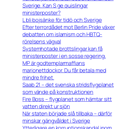
Sverige. Kan S ge quislingar
ministerposter?
L bli bojsänke för tidö och Sverige
Efter terrordådet mot Berlin Pride växer
debatten om islamism och HBTQ-
rörelsens vägval
Systemhotade brottslingar kan få
ministerposter i en sosse regering.
MP är godtemplarmaffians
marionettdockor. Du får betala med
mindre frihet.
Saab 21 – det svenska stridsflygplanet
som vände på konstruktionen
Fire Boss – flygplanet som hämtar sitt
vatten direkt ur sjön
När staten började slå tillbaka – därför
minskar gängvåldet i Sverige
Ytterligare en korruptionskandal inom