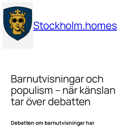
Hoppa
till
innehåll
Stockholm.homes
Barnutvisningar och
populism – när känslan
tar över debatten
Debatten om barnutvisningar har