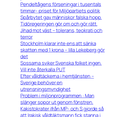
Pendeltågens förseningar i tusentals
timmar– priset för Miljöpartiets politik
Spårbytet gav människor falska hopp.
Tidöregeringen gör om och gör rätt.
Jihad mot väst – tolerans, teokrati och
terror
Stockholm klarar inte ens att sänka
skatten med 1 krona – lilla Lekeberg gör
det
Sossarna sviker Svenska folket ingen.
Vill inte återkalla PUT
Efter våldtäckerna i hemtjänsten –
Sverige behöver en
utrensningsmyndighet
Problem i miljonprogrammen : Man
slänger sopor ut genom fönstren.
Kakistokrater ifrån MP- och S gjorde så
att Irakisk våldtäktsmann fick stanna i