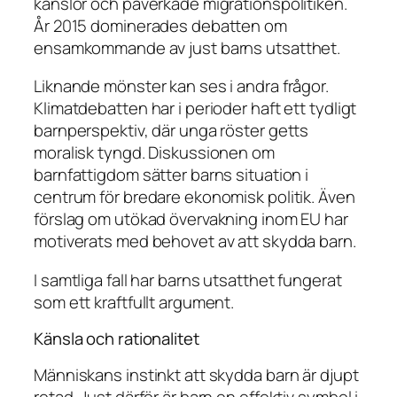
känslor och påverkade migrationspolitiken.
År 2015 dominerades debatten om
ensamkommande av just barns utsatthet.
Liknande mönster kan ses i andra frågor.
Klimatdebatten har i perioder haft ett tydligt
barnperspektiv, där unga röster getts
moralisk tyngd. Diskussionen om
barnfattigdom sätter barns situation i
centrum för bredare ekonomisk politik. Även
förslag om utökad övervakning inom EU har
motiverats med behovet av att skydda barn.
I samtliga fall har barns utsatthet fungerat
som ett kraftfullt argument.
Känsla och rationalitet
Människans instinkt att skydda barn är djupt
rotad. Just därför är barn en effektiv symbol i