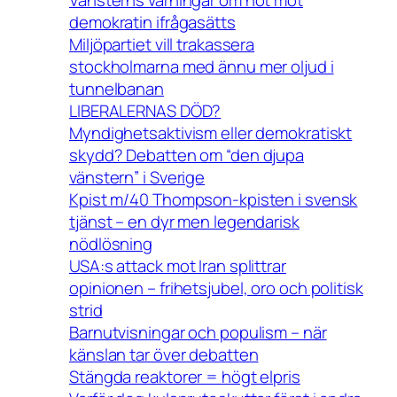
Vänsterns varningar om hot mot
demokratin ifrågasätts
Miljöpartiet vill trakassera
stockholmarna med ännu mer oljud i
tunnelbanan
LIBERALERNAS DÖD?
Myndighetsaktivism eller demokratiskt
skydd? Debatten om “den djupa
vänstern” i Sverige
Kpist m/40 Thompson-kpisten i svensk
tjänst – en dyr men legendarisk
nödlösning
USA:s attack mot Iran splittrar
opinionen – frihetsjubel, oro och politisk
strid
Barnutvisningar och populism – när
känslan tar över debatten
Stängda reaktorer = högt elpris