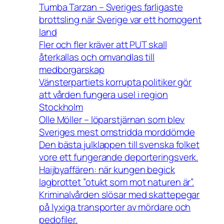
Tumba Tarzan – Sveriges farligaste
brottsling när Sverige var ett homogent
land
Fler och fler kräver att PUT skall
återkallas och omvandlas till
medborgarskap
Vänsterpartiets korrupta politiker gör
att vården fungera usel i region
Stockholm
Olle Möller – löparstjärnan som blev
Sveriges mest omstridda morddömde
Den bästa julklappen till svenska folket
vore ett fungerande deporteringsverk.
Haijbyaffären: när kungen begick
lagbrottet ”otukt som mot naturen är”.
Kriminalvården slösar med skattepegar
på lyxiga transporter av mördare och
pedofiler.