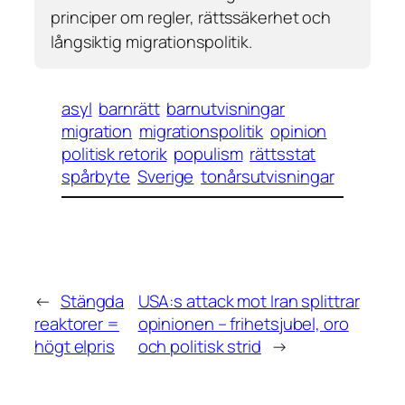
principer om regler, rättssäkerhet och
långsiktig migrationspolitik.
asyl
barnrätt
barnutvisningar
migration
migrationspolitik
opinion
politisk retorik
populism
rättsstat
spårbyte
Sverige
tonårsutvisningar
←
Stängda
USA:s attack mot Iran splittrar
reaktorer =
opinionen – frihetsjubel, oro
högt elpris
och politisk strid
→