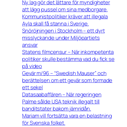
Ny lag gör det lättare för myndigheter
att lägg pussel om sina medborgare.
Kommunistpolitiker kräver att illegala
Ayla skall få stanna i Sverige.
Snöröjningen i Stockholm – ett dyrt
misslyckande under Miljöpartiets
ansvar
Statens filmcensur – När inkompetenta
politiker skulle bestämma vad du fick se
på video
Gevär m/96 – “Swedish Mauser” och
berättelsen om ett gevär som formade
ett sekel
Datasaabaffären – När regeringen
Palme sålde USA teknik illegalt till
banditstater bakom järnridån.
Mariam vill fortsätta vara en belastning
för Svenska folket.