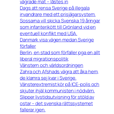
vägrade mat – låstes in
Dags att rensa Sverige på illegala
invandrare med ett prisjägarsystem.
Sossarna vill skicka Svenska 19 åringar
som infanterikött till Grönland vid en
eventuell konflikt med USA.
Danmark visa vägen medan Sverige
förfaller
Berlin, en stad som förfaller pga en allt
liberal migrationspolitik
Vänstern och världsordningen
Zahra och Afshads vägra att åka hem,
de klamra sej kvar i Sverige.
Vänsterextremist kör på ICE-polis och
skjuter ihjäl kommunisten i nödvärn.
Slipper livstidsutvisning för stöld av
ostar – det svenska rättssystemet
fallerar igen.