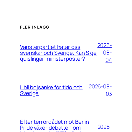
FLER INLÄGG
2026-
Vänsterpartiet hatar oss
08-
svenskar och Sverige. Kan S ge
quislingar ministerposter?
04
2026-08-
L bli bojsänke för tidö och
Sverige
03
Efter terrordådet mot Berlin
2026-
Pride växer debatten om