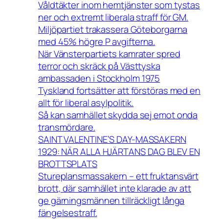
Våldtäkter inom hemtjänster som tystas
ner och extremt liberala straff för GM.
Miljöpartiet trakassera Göteborgarna
med 45% högre P avgifterna.
När Vänsterpartiets kamrater spred
terror och skräck på Västtyska
ambassaden i Stockholm 1975
Tyskland fortsätter att förstöras med en
allt för liberal asylpolitik.
Så kan samhället skydda sej emot onda
transmördare.
SAINT VALENTINE’S DAY-MASSAKERN
1929: NÄR ALLA HJÄRTANS DAG BLEV EN
BROTTSPLATS
Stureplansmassakern – ett fruktansvärt
brott, där samhället inte klarade av att
ge gärningsmännen tillräckligt långa
fängelsestraff.