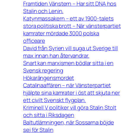
Framtiden Vänstern – Har sitt DNA hos
Stalin och Lenin.
Katynmassakern – ett av 1900-talets
stora politiska brott – När vänsterpartiet
kamrater mördade 3000 polska
officeare
David från Syrien vill suga ut Sverige till
max innan han återvandrar.
Snart kan marxismen bödlar sitta i en
Svensk regering
Hökarängensmordet
Catalinaaffären – när Vänsterpartiet
hjälpte sina kamrater i öst att skjuta ner
ett civilt Svenskt flygplan.
Kriminell V politiker vill göra Stalin Stolt
och sitta i Riksdagen
Baltutlämningen, när Sossarna böjde
sej för Stalin