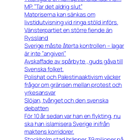
MP. ”Tar det aldrig slut”
Matpriserna kan sänkas om
livstidutvisning vid ringa stöld införs.
Vänsterpartiet en större fiende än
Ryssland
Sverige måste återta kontrollen – lagar
är inte ”angiveri”
Avskaffade av spårbyte , guds gåva till
Svenska folket.
Polishat och Palestinaaktivism väcker
frågor om gränsen mellan protest och
yrkesansvar
Slöjan, tvånget och den svenska
debatten
För 10 år sedan var han en flykting, nu
ska han islamisera Sverige inifrån
maktens korridorer.
Stockholm stad bränner 39 miljoner på