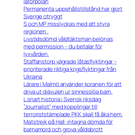
lärorpolan
Permanenta uppehållstillstånd har gjort
Sverige otryggt
S och MP misslyckas med att styra
regionen .
Livstidsdömd våldtäktsman belönas
med permission – du betalar för
lyxvården.
Staffanstorp vägrade låtasflyktingar –
prioriterade riktiga krigsflyktingar från
Ukraina
Lärare i Malmö använder koranen för att
driva ut djävulen ur sinnesslöa barn.
L snart historia i Svensk riksdag
”Journalist” med kopplingar till
terroriststämplade PKK skall få åka hem.
Matstrejk på Hall: intagna dömda för
barnamord och grova våldsbrott