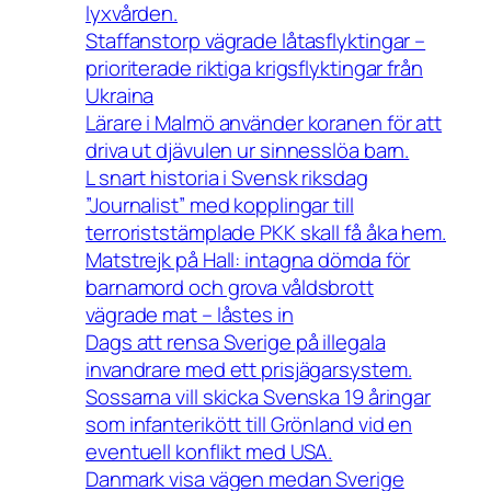
lyxvården.
Staffanstorp vägrade låtasflyktingar –
prioriterade riktiga krigsflyktingar från
Ukraina
Lärare i Malmö använder koranen för att
driva ut djävulen ur sinnesslöa barn.
L snart historia i Svensk riksdag
”Journalist” med kopplingar till
terroriststämplade PKK skall få åka hem.
Matstrejk på Hall: intagna dömda för
barnamord och grova våldsbrott
vägrade mat – låstes in
Dags att rensa Sverige på illegala
invandrare med ett prisjägarsystem.
Sossarna vill skicka Svenska 19 åringar
som infanterikött till Grönland vid en
eventuell konflikt med USA.
Danmark visa vägen medan Sverige