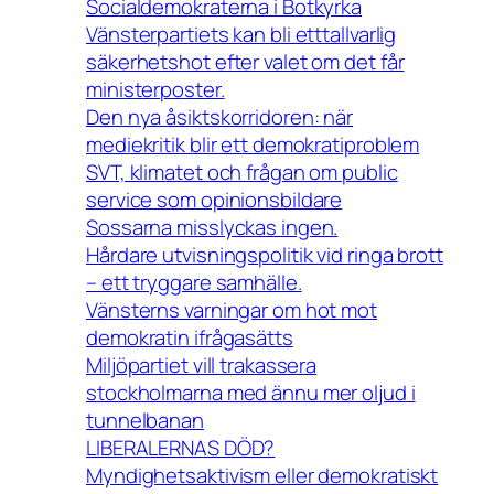
Socialdemokraterna i Botkyrka
Vänsterpartiets kan bli etttallvarlig
säkerhetshot efter valet om det får
ministerposter.
Den nya åsiktskorridoren: när
mediekritik blir ett demokratiproblem
SVT, klimatet och frågan om public
service som opinionsbildare
Sossarna misslyckas ingen.
Hårdare utvisningspolitik vid ringa brott
– ett tryggare samhälle.
Vänsterns varningar om hot mot
demokratin ifrågasätts
Miljöpartiet vill trakassera
stockholmarna med ännu mer oljud i
tunnelbanan
LIBERALERNAS DÖD?
Myndighetsaktivism eller demokratiskt