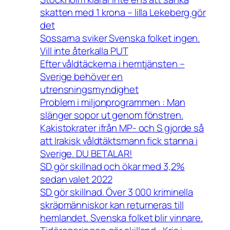
skatten med 1 krona – lilla Lekeberg gör
det
Sossarna sviker Svenska folket ingen.
Vill inte återkalla PUT
Efter våldtäckerna i hemtjänsten –
Sverige behöver en
utrensningsmyndighet
Problem i miljonprogrammen : Man
slänger sopor ut genom fönstren.
Kakistokrater ifrån MP- och S gjorde så
att Irakisk våldtäktsmann fick stanna i
Sverige. DU BETALAR!
SD gör skillnad och ökar med 3,2%
sedan valet 2022
SD gör skillnad. Över 3 000 kriminella
skräpmänniskor kan returneras till
hemlandet. Svenska folket blir vinnare.