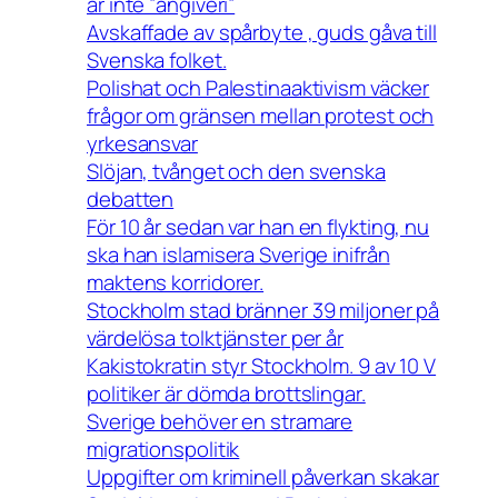
är inte ”angiveri”
Avskaffade av spårbyte , guds gåva till
Svenska folket.
Polishat och Palestinaaktivism väcker
frågor om gränsen mellan protest och
yrkesansvar
Slöjan, tvånget och den svenska
debatten
För 10 år sedan var han en flykting, nu
ska han islamisera Sverige inifrån
maktens korridorer.
Stockholm stad bränner 39 miljoner på
värdelösa tolktjänster per år
Kakistokratin styr Stockholm. 9 av 10 V
politiker är dömda brottslingar.
Sverige behöver en stramare
migrationspolitik
Uppgifter om kriminell påverkan skakar