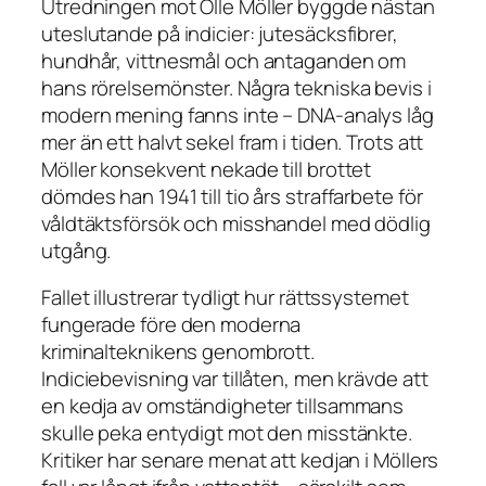
Utredningen mot Olle Möller byggde nästan
uteslutande på indicier: jutesäcksfibrer,
hundhår, vittnesmål och antaganden om
hans rörelsemönster. Några tekniska bevis i
modern mening fanns inte – DNA-analys låg
mer än ett halvt sekel fram i tiden. Trots att
Möller konsekvent nekade till brottet
dömdes han 1941 till tio års straffarbete för
våldtäktsförsök och misshandel med dödlig
utgång.
Fallet illustrerar tydligt hur rättssystemet
fungerade före den moderna
kriminalteknikens genombrott.
Indiciebevisning var tillåten, men krävde att
en kedja av omständigheter tillsammans
skulle peka entydigt mot den misstänkte.
Kritiker har senare menat att kedjan i Möllers