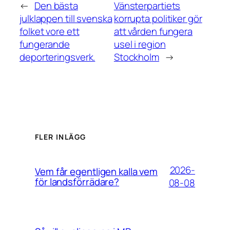
←
Den bästa
Vänsterpartiets
julklappen till svenska
korrupta politiker gör
folket vore ett
att vården fungera
fungerande
usel i region
deporteringsverk.
Stockholm
→
FLER INLÄGG
2026-
Vem får egentligen kalla vem
för landsförrädare?
08-08