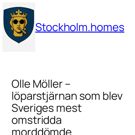
Hoppa
till
innehåll
Stockholm.homes
Olle Möller –
löparstjärnan som blev
Sveriges mest
omstridda
morddömde