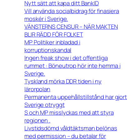
Nytt sätt att kapa ditt BankID
Vill använda socialbidrag för finasiera
moskér i Sverige.
VÄNSTERNS CENSUR – NÄR MAKTEN
BLIR RÄDD FÖR FOLKET
MP Politiker inbladad i
korruptionskandal
Ingen freak show i det offentliga
rummet : Böneutrop hör inte hemma i
Sverige.
Tyskland mörka DDR tiden i ny
lärorpolan
Permanenta uppehållstillstånd har gjort
Sverige otryggt
S och MP misslyckas med att styra
regionen .
Livstidsdömd våldtäktsman belönas
med permission – du betalar för