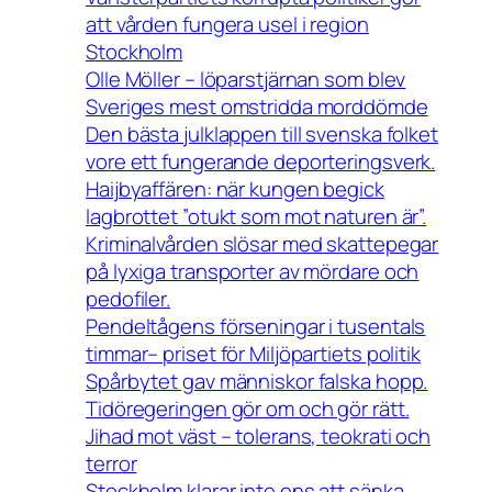
att vården fungera usel i region
Stockholm
Olle Möller – löparstjärnan som blev
Sveriges mest omstridda morddömde
Den bästa julklappen till svenska folket
vore ett fungerande deporteringsverk.
Haijbyaffären: när kungen begick
lagbrottet ”otukt som mot naturen är”.
Kriminalvården slösar med skattepegar
på lyxiga transporter av mördare och
pedofiler.
Pendeltågens förseningar i tusentals
timmar– priset för Miljöpartiets politik
Spårbytet gav människor falska hopp.
Tidöregeringen gör om och gör rätt.
Jihad mot väst – tolerans, teokrati och
terror
Stockholm klarar inte ens att sänka