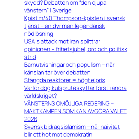
skydd? Debatten om “den djupa
vänstern” i Sverige
Kpist m/40 Thompson-kpisten i svensk
tjänst – en dyr men legendarisk
nödlösning
USA:s attack mot Iran splittrar
opinionen – frihetsjubel, oro och politisk
strid
Barnutvisningar och populism – när
känslan tar över debatten
Stängda reaktorer = högt elpris
Varför dog kulspruteskyttar först i andra
världskriget?
VÄNSTERNS OMÖJLIGA REGERING –
MAKTKAMPEN SOM KAN AVGÖRA VALET
2026
Svensk bidragsislamism – när naivitet
blir ett hot mot demokratin