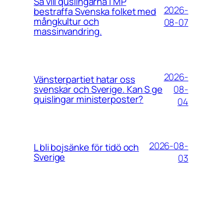
Så vill quslingarna i MP
2026-
bestraffa Svenska folket med
mångkultur och
08-07
massinvandring.
2026-
Vänsterpartiet hatar oss
08-
svenskar och Sverige. Kan S ge
quislingar ministerposter?
04
2026-08-
L bli bojsänke för tidö och
Sverige
03