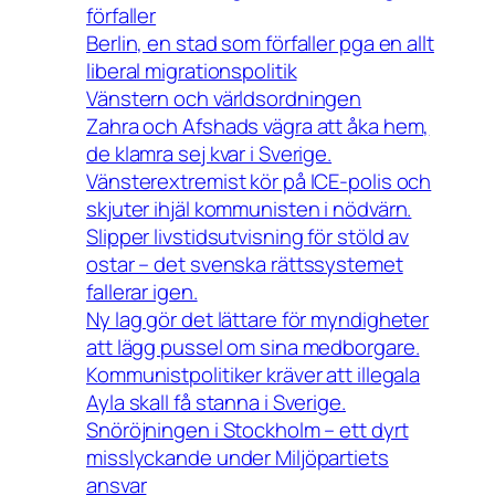
förfaller
Berlin, en stad som förfaller pga en allt
liberal migrationspolitik
Vänstern och världsordningen
Zahra och Afshads vägra att åka hem,
de klamra sej kvar i Sverige.
Vänsterextremist kör på ICE-polis och
skjuter ihjäl kommunisten i nödvärn.
Slipper livstidsutvisning för stöld av
ostar – det svenska rättssystemet
fallerar igen.
Ny lag gör det lättare för myndigheter
att lägg pussel om sina medborgare.
Kommunistpolitiker kräver att illegala
Ayla skall få stanna i Sverige.
Snöröjningen i Stockholm – ett dyrt
misslyckande under Miljöpartiets
ansvar