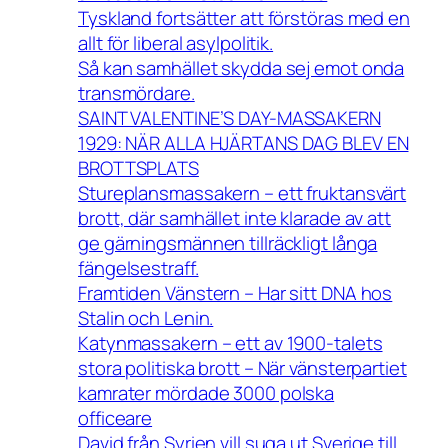
Tyskland fortsätter att förstöras med en
allt för liberal asylpolitik.
Så kan samhället skydda sej emot onda
transmördare.
SAINT VALENTINE’S DAY-MASSAKERN
1929: NÄR ALLA HJÄRTANS DAG BLEV EN
BROTTSPLATS
Stureplansmassakern – ett fruktansvärt
brott, där samhället inte klarade av att
ge gärningsmännen tillräckligt långa
fängelsestraff.
Framtiden Vänstern – Har sitt DNA hos
Stalin och Lenin.
Katynmassakern – ett av 1900-talets
stora politiska brott – När vänsterpartiet
kamrater mördade 3000 polska
officeare
David från Syrien vill suga ut Sverige till