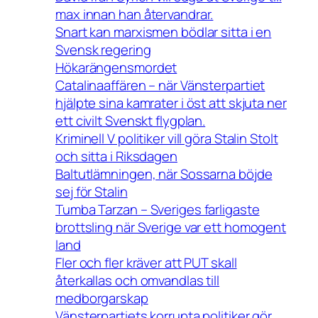
max innan han återvandrar.
Snart kan marxismen bödlar sitta i en
Svensk regering
Hökarängensmordet
Catalinaaffären – när Vänsterpartiet
hjälpte sina kamrater i öst att skjuta ner
ett civilt Svenskt flygplan.
Kriminell V politiker vill göra Stalin Stolt
och sitta i Riksdagen
Baltutlämningen, när Sossarna böjde
sej för Stalin
Tumba Tarzan – Sveriges farligaste
brottsling när Sverige var ett homogent
land
Fler och fler kräver att PUT skall
återkallas och omvandlas till
medborgarskap
Vänsterpartiets korrupta politiker gör