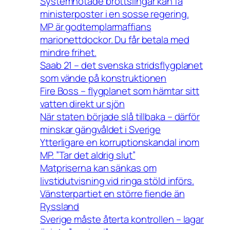
Systemhotade brottslingar kan få
ministerposter i en sosse regering.
MP är godtemplarmaffians
marionettdockor. Du får betala med
mindre frihet.
Saab 21 – det svenska stridsflygplanet
som vände på konstruktionen
Fire Boss – flygplanet som hämtar sitt
vatten direkt ur sjön
När staten började slå tillbaka – därför
minskar gängvåldet i Sverige
Ytterligare en korruptionskandal inom
MP. ”Tar det aldrig slut”
Matpriserna kan sänkas om
livstidutvisning vid ringa stöld införs.
Vänsterpartiet en större fiende än
Ryssland
Sverige måste återta kontrollen – lagar