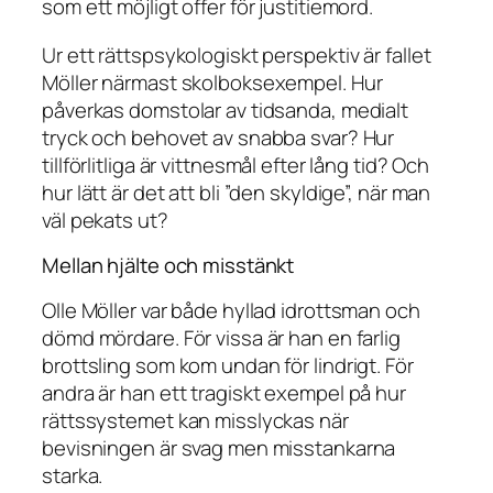
som ett möjligt offer för justitiemord.
Ur ett rättspsykologiskt perspektiv är fallet
Möller närmast skolboksexempel. Hur
påverkas domstolar av tidsanda, medialt
tryck och behovet av snabba svar? Hur
tillförlitliga är vittnesmål efter lång tid? Och
hur lätt är det att bli ”den skyldige”, när man
väl pekats ut?
Mellan hjälte och misstänkt
Olle Möller var både hyllad idrottsman och
dömd mördare. För vissa är han en farlig
brottsling som kom undan för lindrigt. För
andra är han ett tragiskt exempel på hur
rättssystemet kan misslyckas när
bevisningen är svag men misstankarna
starka.