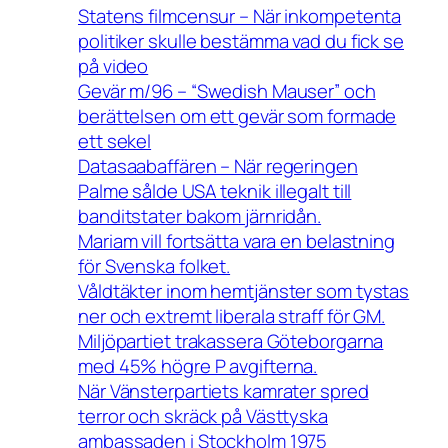
Statens filmcensur – När inkompetenta
politiker skulle bestämma vad du fick se
på video
Gevär m/96 – “Swedish Mauser” och
berättelsen om ett gevär som formade
ett sekel
Datasaabaffären – När regeringen
Palme sålde USA teknik illegalt till
banditstater bakom järnridån.
Mariam vill fortsätta vara en belastning
för Svenska folket.
Våldtäkter inom hemtjänster som tystas
ner och extremt liberala straff för GM.
Miljöpartiet trakassera Göteborgarna
med 45% högre P avgifterna.
När Vänsterpartiets kamrater spred
terror och skräck på Västtyska
ambassaden i Stockholm 1975