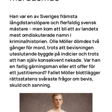
Han var en av Sveriges främsta
långdistanslöpare och flerfaldig svensk
mästare – men kom att bli ett av landets
mest omdiskuterade namn i
kriminalhistorien. Olle Möller dömdes två
gånger för mord, trots att bevisningen
uteslutande byggde på indicier och trots
att han själv konsekvent nekade. Var han
en farlig gärningsman eller ett offer för
ett justitiemord? Fallet Möller blottlägger
rättsstatens svåraste frågor om bevis,
skuld och sanning.