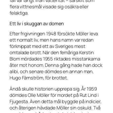
fall var långt ifrån vattentät – särskilt som
flera vittnesmål visade sig osäkra eller
felaktiga.
Ett liv i skuggan av domen
Efter frigivningen 1948 försökte Möller leva
ett normalt liv, men hans namn var redan
förknippat med ett av Sveriges mest
omtalade brott. När den femåriga Kerstin
Blom mördades 1955 riktades misstankarna
åter mot honom. Denna gång hade han dock
alibi, och senare dömdes en annan man,
Hugo Färnström, för brottet.
Ändå skulle historien upprepa sig. År 1959
dömdes Olle Möller för mordet på Rut Lind i
Fjugesta. Även detta mål byggde på indicier,
och återigen hävdade Möller sin oskuld. Två