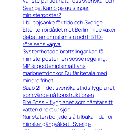
Vänsterpartiet hatar oss svenskar och
Sverige. Kan S ge quislingar
ministerposter?
L bli bojsänke för tidö och Sverige
Efter terrordådet mot Berlin Pride växer
debatten om islamism och HBTQ-
rörelsens vägval
Systemhotade brottslingar kan få
ministerposter i en sosse regering.
MP är godtemplarmaffians
marionettdockor. Du får betala med
mindre frihet.
Saab 21 – det svenska stridsflygplanet
som vände på konstruktionen
Fire Boss – flygplanet som hämtar sitt
vatten direkt ur sjön
När staten började slå tillbaka – därför
minskar gängvåldet i Sverige