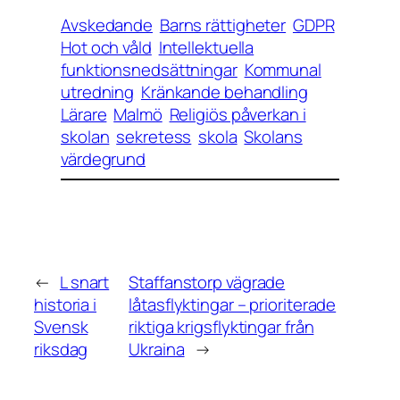
Avskedande
Barns rättigheter
GDPR
Hot och våld
Intellektuella
funktionsnedsättningar
Kommunal
utredning
Kränkande behandling
Lärare
Malmö
Religiös påverkan i
skolan
sekretess
skola
Skolans
värdegrund
←
L snart
Staffanstorp vägrade
historia i
låtasflyktingar – prioriterade
Svensk
riktiga krigsflyktingar från
riksdag
Ukraina
→