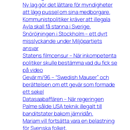
Ny lag gör det lättare för myndigheter
att lägg pussel om sina medborgare.
Kommunistpolitiker kräver att illegala
Ayla skall få stanna i Sverige.
Snöröjningen i Stockholm – ett dyrt
misslyckande under Miljöpartiets
ansvar
Statens filmcensur – När inkompetenta
politiker skulle bestämma vad du fick se
på video
Gevär m/96 – “Swedish Mauser” och
berättelsen om ett gevär som formade
ett sekel
Datasaabaffären – När regeringen
Palme sålde USA teknik illegalt till
banditstater bakom järnridån.
Mariam vill fortsätta vara en belastning
för Svenska folket.