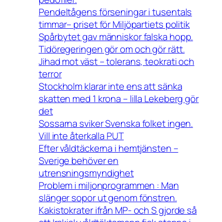
Pendeltågens förseningar i tusentals
timmar– priset för Miljöpartiets politik
Spårbytet gav människor falska hopp.
Tidöregeringen gör om och gör rätt.
Jihad mot väst – tolerans, teokrati och
terror
Stockholm klarar inte ens att sänka
skatten med 1 krona – lilla Lekeberg gör
det
Sossarna sviker Svenska folket ingen.
Vill inte återkalla PUT
Efter våldtäckerna i hemtjänsten –
Sverige behöver en
utrensningsmyndighet
Problem i miljonprogrammen : Man
slänger sopor ut genom fönstren.
Kakistokrater ifrån MP- och S gjorde så