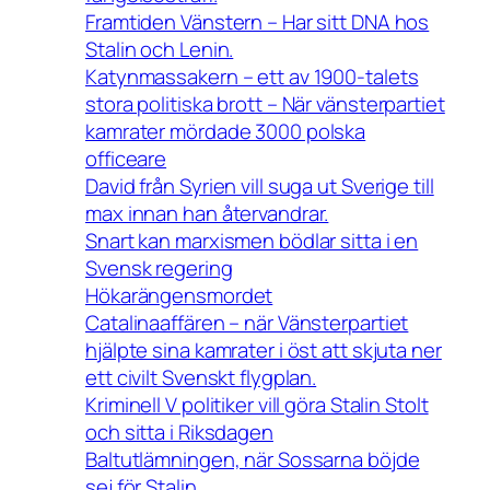
Framtiden Vänstern – Har sitt DNA hos
Stalin och Lenin.
Katynmassakern – ett av 1900-talets
stora politiska brott – När vänsterpartiet
kamrater mördade 3000 polska
officeare
David från Syrien vill suga ut Sverige till
max innan han återvandrar.
Snart kan marxismen bödlar sitta i en
Svensk regering
Hökarängensmordet
Catalinaaffären – när Vänsterpartiet
hjälpte sina kamrater i öst att skjuta ner
ett civilt Svenskt flygplan.
Kriminell V politiker vill göra Stalin Stolt
och sitta i Riksdagen
Baltutlämningen, när Sossarna böjde
sej för Stalin