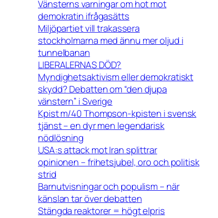
Vänsterns varningar om hot mot
demokratin ifrågasätts
Miljöpartiet vill trakassera
stockholmarna med ännu mer oljud i
tunnelbanan
LIBERALERNAS DÖD?
Myndighetsaktivism eller demokratiskt
skydd? Debatten om “den djupa
vänstern” i Sverige
Kpist m/40 Thompson-kpisten i svensk
tjänst – en dyr men legendarisk
nödlösning
USA:s attack mot Iran splittrar
opinionen – frihetsjubel, oro och politisk
strid
Barnutvisningar och populism – när
känslan tar över debatten
Stängda reaktorer = högt elpris