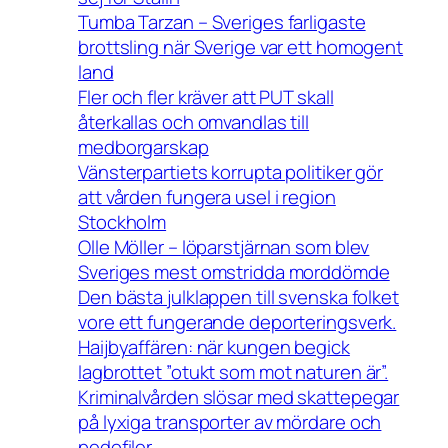
Tumba Tarzan – Sveriges farligaste
brottsling när Sverige var ett homogent
land
Fler och fler kräver att PUT skall
återkallas och omvandlas till
medborgarskap
Vänsterpartiets korrupta politiker gör
att vården fungera usel i region
Stockholm
Olle Möller – löparstjärnan som blev
Sveriges mest omstridda morddömde
Den bästa julklappen till svenska folket
vore ett fungerande deporteringsverk.
Haijbyaffären: när kungen begick
lagbrottet ”otukt som mot naturen är”.
Kriminalvården slösar med skattepegar
på lyxiga transporter av mördare och
pedofiler.