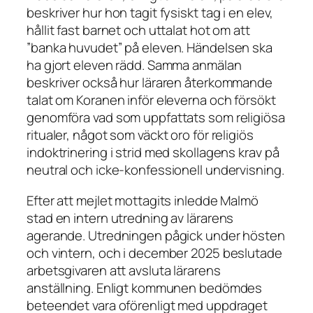
beskriver hur hon tagit fysiskt tag i en elev,
hållit fast barnet och uttalat hot om att
”banka huvudet” på eleven. Händelsen ska
ha gjort eleven rädd. Samma anmälan
beskriver också hur läraren återkommande
talat om Koranen inför eleverna och försökt
genomföra vad som uppfattats som religiösa
ritualer, något som väckt oro för religiös
indoktrinering i strid med skollagens krav på
neutral och icke-konfessionell undervisning.
Efter att mejlet mottagits inledde Malmö
stad en intern utredning av lärarens
agerande. Utredningen pågick under hösten
och vintern, och i december 2025 beslutade
arbetsgivaren att avsluta lärarens
anställning. Enligt kommunen bedömdes
beteendet vara oförenligt med uppdraget