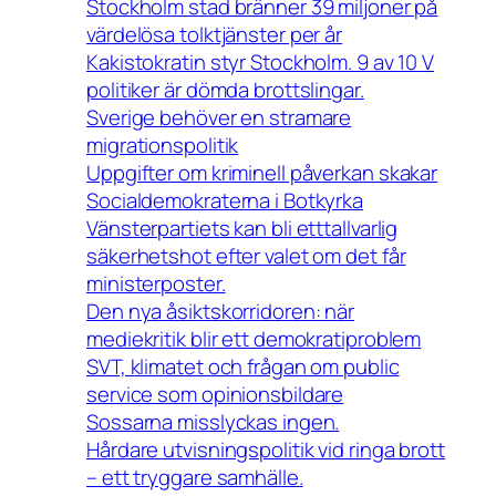
Stockholm stad bränner 39 miljoner på
värdelösa tolktjänster per år
Kakistokratin styr Stockholm. 9 av 10 V
politiker är dömda brottslingar.
Sverige behöver en stramare
migrationspolitik
Uppgifter om kriminell påverkan skakar
Socialdemokraterna i Botkyrka
Vänsterpartiets kan bli etttallvarlig
säkerhetshot efter valet om det får
ministerposter.
Den nya åsiktskorridoren: när
mediekritik blir ett demokratiproblem
SVT, klimatet och frågan om public
service som opinionsbildare
Sossarna misslyckas ingen.
Hårdare utvisningspolitik vid ringa brott
– ett tryggare samhälle.