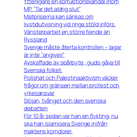
Ytterligare en korruptionskandal inom
MP. ”Tar det aldrig slut”
Matpriserna kan sänkas om
livstidutvisning vid ringa stöld införs.
Vänsterpartiet en större fiende än
Ryssland
Sverige måste återta kontrollen – lagar
är inte ”angiveri”
Avskaffade av spårbyte , guds gåva till
Svenska folket.
Polishat och Palestinaaktivism väcker
frågor om gränsen mellan protest och
yrkesansvar
Slöjan, tvånget och den svenska
debatten
För 10 år sedan var han en flykting, nu
ska han islamisera Sverige inifrån
maktens korridorer.