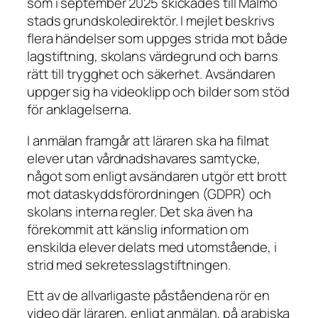
som i september 2025 skickades till Malmö
stads grundskoledirektör. I mejlet beskrivs
flera händelser som uppges strida mot både
lagstiftning, skolans värdegrund och barns
rätt till trygghet och säkerhet. Avsändaren
uppger sig ha videoklipp och bilder som stöd
för anklagelserna.
I anmälan framgår att läraren ska ha filmat
elever utan vårdnadshavares samtycke,
något som enligt avsändaren utgör ett brott
mot dataskyddsförordningen (GDPR) och
skolans interna regler. Det ska även ha
förekommit att känslig information om
enskilda elever delats med utomstående, i
strid med sekretesslagstiftningen.
Ett av de allvarligaste påståendena rör en
video där läraren, enligt anmälan, på arabiska