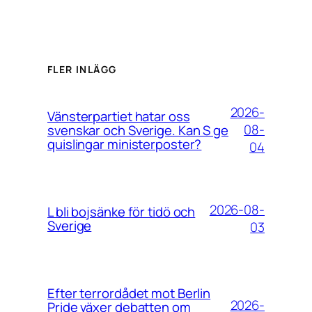
FLER INLÄGG
2026-
Vänsterpartiet hatar oss
08-
svenskar och Sverige. Kan S ge
quislingar ministerposter?
04
2026-08-
L bli bojsänke för tidö och
Sverige
03
Efter terrordådet mot Berlin
2026-
Pride växer debatten om