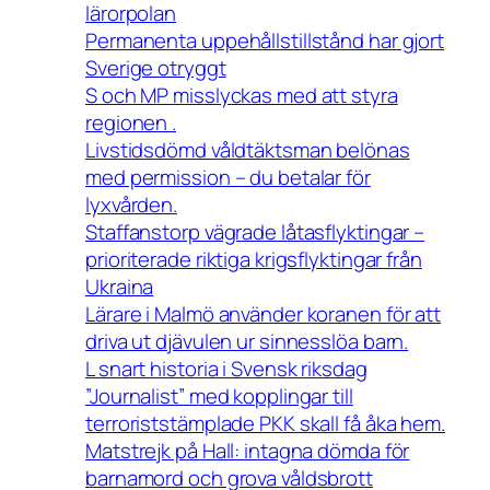
lärorpolan
Permanenta uppehållstillstånd har gjort
Sverige otryggt
S och MP misslyckas med att styra
regionen .
Livstidsdömd våldtäktsman belönas
med permission – du betalar för
lyxvården.
Staffanstorp vägrade låtasflyktingar –
prioriterade riktiga krigsflyktingar från
Ukraina
Lärare i Malmö använder koranen för att
driva ut djävulen ur sinnesslöa barn.
L snart historia i Svensk riksdag
”Journalist” med kopplingar till
terroriststämplade PKK skall få åka hem.
Matstrejk på Hall: intagna dömda för
barnamord och grova våldsbrott