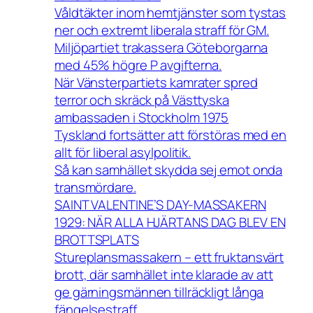
Våldtäkter inom hemtjänster som tystas
ner och extremt liberala straff för GM.
Miljöpartiet trakassera Göteborgarna
med 45% högre P avgifterna.
När Vänsterpartiets kamrater spred
terror och skräck på Västtyska
ambassaden i Stockholm 1975
Tyskland fortsätter att förstöras med en
allt för liberal asylpolitik.
Så kan samhället skydda sej emot onda
transmördare.
SAINT VALENTINE’S DAY-MASSAKERN
1929: NÄR ALLA HJÄRTANS DAG BLEV EN
BROTTSPLATS
Stureplansmassakern – ett fruktansvärt
brott, där samhället inte klarade av att
ge gärningsmännen tillräckligt långa
fängelsestraff.