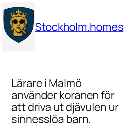
Hoppa
till
innehåll
Stockholm.homes
Lärare i Malmö
använder koranen för
att driva ut djävulen ur
sinnesslöa barn.