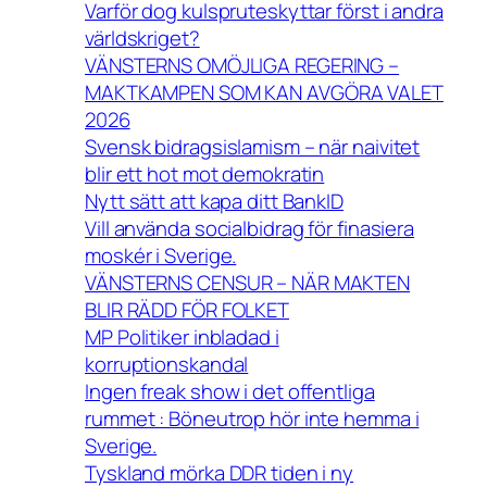
Varför dog kulspruteskyttar först i andra
världskriget?
VÄNSTERNS OMÖJLIGA REGERING –
MAKTKAMPEN SOM KAN AVGÖRA VALET
2026
Svensk bidragsislamism – när naivitet
blir ett hot mot demokratin
Nytt sätt att kapa ditt BankID
Vill använda socialbidrag för finasiera
moskér i Sverige.
VÄNSTERNS CENSUR – NÄR MAKTEN
BLIR RÄDD FÖR FOLKET
MP Politiker inbladad i
korruptionskandal
Ingen freak show i det offentliga
rummet : Böneutrop hör inte hemma i
Sverige.
Tyskland mörka DDR tiden i ny