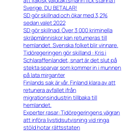
att Irakisk våldtäktsmann fick stanna i
Sverige. DU BETALAR!
SD gör skillnad och ökar med 3,2%
sedan valet 2022
SD gör skillnad. Över 3 000 kriminella
skräpmänniskor kan returneras till
hemlandet. Svenska folket blir vinnare.
Tidöregeringen gör skilland : Kris i
Schlaraffenlandet, snart är det slut på
stekta sparvar som kommer in i munnen
på lata mirganter
Finlands sak är vår. Finland klara av att
retunera avfallet ifrån
migrationsindustrin tillbaka till
hemlandet.
Experter rasar: Tidöregeringens vägran
att införa livstidsutvisning vid ringa
stöld hotar rättsstaten