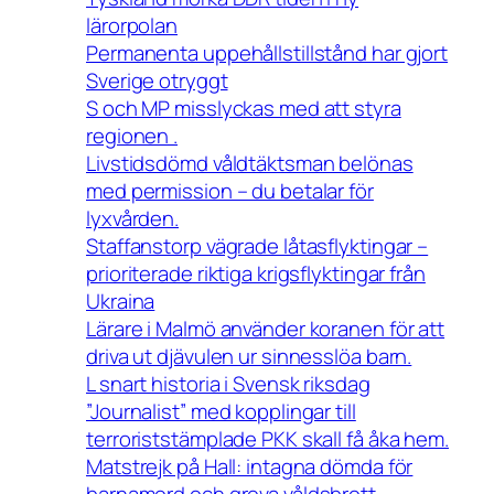
lärorpolan
Permanenta uppehållstillstånd har gjort
Sverige otryggt
S och MP misslyckas med att styra
regionen .
Livstidsdömd våldtäktsman belönas
med permission – du betalar för
lyxvården.
Staffanstorp vägrade låtasflyktingar –
prioriterade riktiga krigsflyktingar från
Ukraina
Lärare i Malmö använder koranen för att
driva ut djävulen ur sinnesslöa barn.
L snart historia i Svensk riksdag
”Journalist” med kopplingar till
terroriststämplade PKK skall få åka hem.
Matstrejk på Hall: intagna dömda för
barnamord och grova våldsbrott