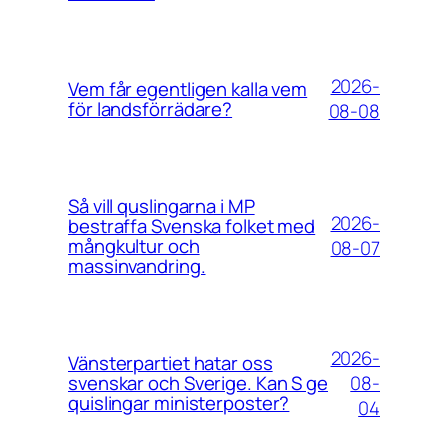
2026-
Vem får egentligen kalla vem
för landsförrädare?
08-08
Så vill quslingarna i MP
2026-
bestraffa Svenska folket med
mångkultur och
08-07
massinvandring.
2026-
Vänsterpartiet hatar oss
08-
svenskar och Sverige. Kan S ge
quislingar ministerposter?
04