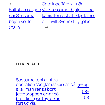
←
Catalinaaffären – när
Baltutlämningen,
Vänsterpartiet hjälpte sina
när Sossarna
kamrater i öst att skjuta ner
böjde sej för
ett civilt Svenskt flygplan.
Stalin
→
FLER INLÄGG
Sossarna tophemliga
operation ”Änglamaskarna”, så
2026-
skall man rensa bort
08-
jätteproppen orvar så
08
befolkningsutbyte kan
fortskrida.