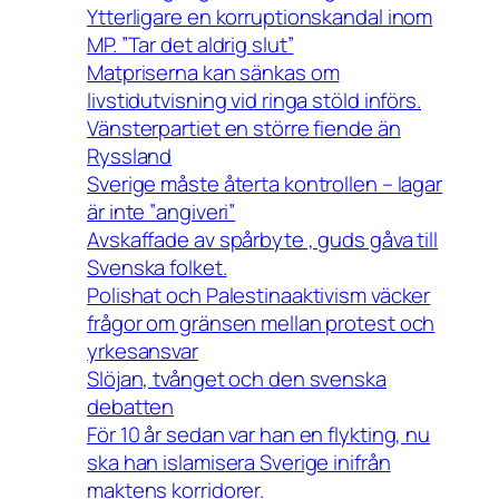
Ytterligare en korruptionskandal inom
MP. ”Tar det aldrig slut”
Matpriserna kan sänkas om
livstidutvisning vid ringa stöld införs.
Vänsterpartiet en större fiende än
Ryssland
Sverige måste återta kontrollen – lagar
är inte ”angiveri”
Avskaffade av spårbyte , guds gåva till
Svenska folket.
Polishat och Palestinaaktivism väcker
frågor om gränsen mellan protest och
yrkesansvar
Slöjan, tvånget och den svenska
debatten
För 10 år sedan var han en flykting, nu
ska han islamisera Sverige inifrån
maktens korridorer.