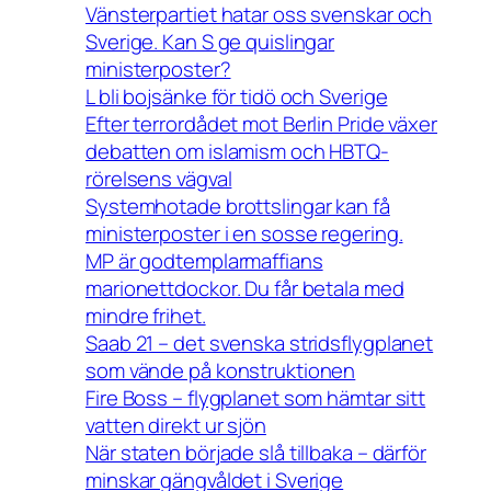
Vänsterpartiet hatar oss svenskar och
Sverige. Kan S ge quislingar
ministerposter?
L bli bojsänke för tidö och Sverige
Efter terrordådet mot Berlin Pride växer
debatten om islamism och HBTQ-
rörelsens vägval
Systemhotade brottslingar kan få
ministerposter i en sosse regering.
MP är godtemplarmaffians
marionettdockor. Du får betala med
mindre frihet.
Saab 21 – det svenska stridsflygplanet
som vände på konstruktionen
Fire Boss – flygplanet som hämtar sitt
vatten direkt ur sjön
När staten började slå tillbaka – därför
minskar gängvåldet i Sverige