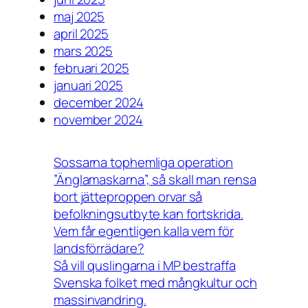
maj 2025
april 2025
mars 2025
februari 2025
januari 2025
december 2024
november 2024
Sossarna tophemliga operation
”Änglamaskarna”, så skall man rensa
bort jätteproppen orvar så
befolkningsutbyte kan fortskrida.
Vem får egentligen kalla vem för
landsförrädare?
Så vill quslingarna i MP bestraffa
Svenska folket med mångkultur och
massinvandring.