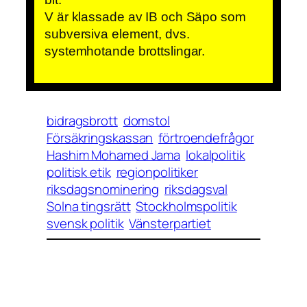
V är klassade av IB och Säpo som
subversiva element, dvs.
systemhotande brottslingar.
bidragsbrott
domstol
Försäkringskassan
förtroendefrågor
Hashim Mohamed Jama
lokalpolitik
politisk etik
regionpolitiker
riksdagsnominering
riksdagsval
Solna tingsrätt
Stockholmspolitik
svensk politik
Vänsterpartiet