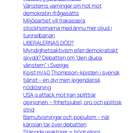
Vänsterns varningar om hot mot
demokratin ifrågasätts
Miljöpartiet vill trakassera
stockholmarna med ännu mer oljud i
tunnelbanan
LIBERALERNAS DÖD?
Myndighetsaktivism eller demokratiskt
skydd? Debatten om “den djupa
vänstern” i Sverige
Kpist m/40 Thompson-kpisten i svensk
tjänst – en dyr men legendarisk
nödlösning
USA:s attack mot Iran splittrar
opinionen – frihetsjubel, oro och politisk
strid
Barnutvisningar och populism – när
känslan tar över debatten
Stängda reaktorer = högt elpris