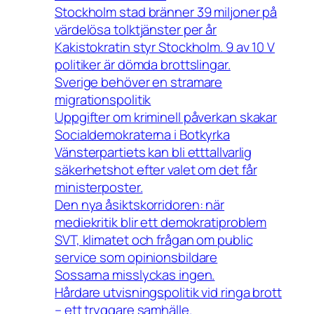
Stockholm stad bränner 39 miljoner på
värdelösa tolktjänster per år
Kakistokratin styr Stockholm. 9 av 10 V
politiker är dömda brottslingar.
Sverige behöver en stramare
migrationspolitik
Uppgifter om kriminell påverkan skakar
Socialdemokraterna i Botkyrka
Vänsterpartiets kan bli etttallvarlig
säkerhetshot efter valet om det får
ministerposter.
Den nya åsiktskorridoren: när
mediekritik blir ett demokratiproblem
SVT, klimatet och frågan om public
service som opinionsbildare
Sossarna misslyckas ingen.
Hårdare utvisningspolitik vid ringa brott
– ett tryggare samhälle.