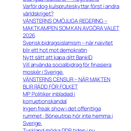
Varför dog kulspruteskyttar först i andra
världskriget?
VÄNSTERNS OMÖJLIGA REGERING –
MAKTKAMPEN SOM KAN AVGÖRA VALET
2026
Svensk bidragsislamism – när naivitet
blir ett hot mot demokratin
Nytt sätt att kapa ditt BankID
Vill använda socialbidrag för finasiera
moskér i Sverige.
VÄNSTERNS CENSUR – NÄR MAKTEN
BLIR RÄDD FÖR FOLKET
MP Politiker inbladad i
korruptionskandal
Ingen freak show i det offentliga
rummet : Böneutrop hör inte hemma i
Sverige.
Tyskland mörka DDR tiden i ny