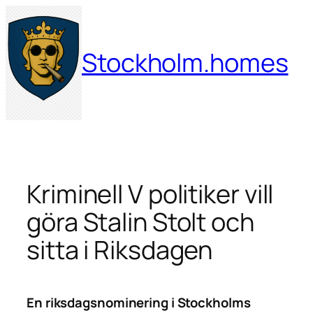
Hoppa
till
innehåll
Stockholm.homes
Kriminell V politiker vill
göra Stalin Stolt och
sitta i Riksdagen
En riksdagsnominering i Stockholms