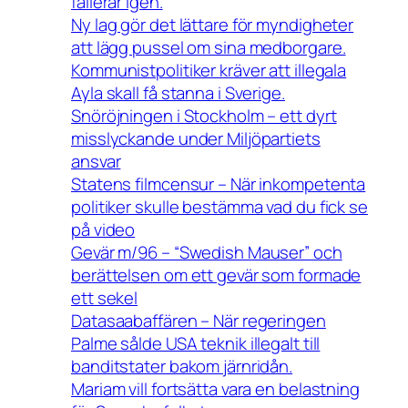
fallerar igen.
Ny lag gör det lättare för myndigheter
att lägg pussel om sina medborgare.
Kommunistpolitiker kräver att illegala
Ayla skall få stanna i Sverige.
Snöröjningen i Stockholm – ett dyrt
misslyckande under Miljöpartiets
ansvar
Statens filmcensur – När inkompetenta
politiker skulle bestämma vad du fick se
på video
Gevär m/96 – “Swedish Mauser” och
berättelsen om ett gevär som formade
ett sekel
Datasaabaffären – När regeringen
Palme sålde USA teknik illegalt till
banditstater bakom järnridån.
Mariam vill fortsätta vara en belastning