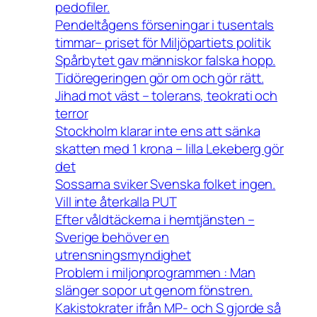
pedofiler.
Pendeltågens förseningar i tusentals
timmar– priset för Miljöpartiets politik
Spårbytet gav människor falska hopp.
Tidöregeringen gör om och gör rätt.
Jihad mot väst – tolerans, teokrati och
terror
Stockholm klarar inte ens att sänka
skatten med 1 krona – lilla Lekeberg gör
det
Sossarna sviker Svenska folket ingen.
Vill inte återkalla PUT
Efter våldtäckerna i hemtjänsten –
Sverige behöver en
utrensningsmyndighet
Problem i miljonprogrammen : Man
slänger sopor ut genom fönstren.
Kakistokrater ifrån MP- och S gjorde så