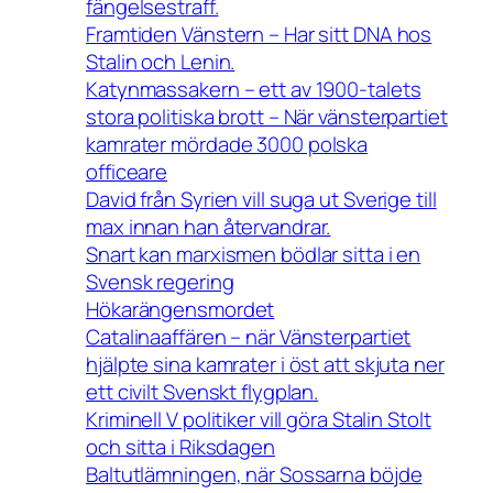
fängelsestraff.
Framtiden Vänstern – Har sitt DNA hos
Stalin och Lenin.
Katynmassakern – ett av 1900-talets
stora politiska brott – När vänsterpartiet
kamrater mördade 3000 polska
officeare
David från Syrien vill suga ut Sverige till
max innan han återvandrar.
Snart kan marxismen bödlar sitta i en
Svensk regering
Hökarängensmordet
Catalinaaffären – när Vänsterpartiet
hjälpte sina kamrater i öst att skjuta ner
ett civilt Svenskt flygplan.
Kriminell V politiker vill göra Stalin Stolt
och sitta i Riksdagen
Baltutlämningen, när Sossarna böjde