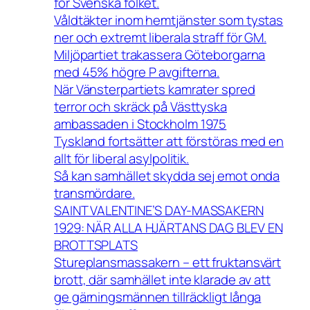
för Svenska folket.
Våldtäkter inom hemtjänster som tystas
ner och extremt liberala straff för GM.
Miljöpartiet trakassera Göteborgarna
med 45% högre P avgifterna.
När Vänsterpartiets kamrater spred
terror och skräck på Västtyska
ambassaden i Stockholm 1975
Tyskland fortsätter att förstöras med en
allt för liberal asylpolitik.
Så kan samhället skydda sej emot onda
transmördare.
SAINT VALENTINE’S DAY-MASSAKERN
1929: NÄR ALLA HJÄRTANS DAG BLEV EN
BROTTSPLATS
Stureplansmassakern – ett fruktansvärt
brott, där samhället inte klarade av att
ge gärningsmännen tillräckligt långa