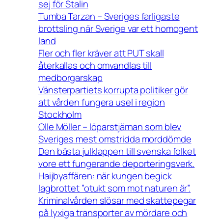
sej för Stalin
Tumba Tarzan – Sveriges farligaste
brottsling när Sverige var ett homogent
land
Fler och fler kräver att PUT skall
återkallas och omvandlas till
medborgarskap
Vänsterpartiets korrupta politiker gör
att vården fungera usel i region
Stockholm
Olle Möller – löparstjärnan som blev
Sveriges mest omstridda morddömde
Den bästa julklappen till svenska folket
vore ett fungerande deporteringsverk.
Haijbyaffären: när kungen begick
lagbrottet ”otukt som mot naturen är”.
Kriminalvården slösar med skattepegar
på lyxiga transporter av mördare och