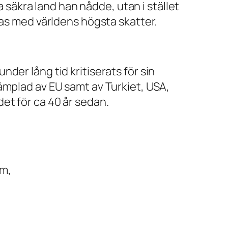
ta säkra land han nådde, utan i stället
las med världens högsta skatter.
der lång tid kritiserats för sin
ämplad av EU samt av Turkiet, USA,
et för ca 40 år sedan.
sm,