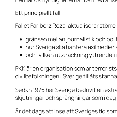
Ett principiellt fall
Fallet Fariborz Rezai aktualiserar större
gränsen mellan journalistik och polit
hur Sverige ska hantera exilmedier
och i vilken utsträckning yttrande
PKK är en organisation som är terrorist
civilbefolkningen i Sverige tillåts stanna
Sedan 1975 har Sverige bedrivit en extremt 
skjutningar och sprängningar som i dag 
Är det dags att inse att Sveriges tid s