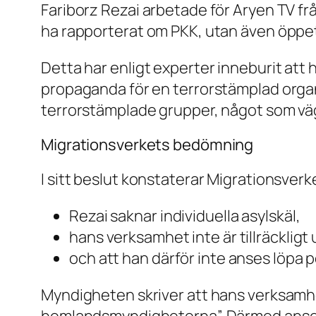
Fariborz Rezai arbetade för Aryen TV frå
ha rapporterat om PKK, utan även öppet
Detta har enligt experter inneburit att h
propaganda för en terrorstämplad organisa
terrorstämplade grupper, något som väg
Migrationsverkets bedömning
I sitt beslut konstaterar Migrationsverke
Rezai saknar individuella asylskäl,
hans verksamhet inte är tillräcklig
och att han därför inte anses löpa p
Myndigheten skriver att hans verksamhet
hemlandsmyndigheterna”. Därmed anses va