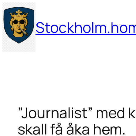
Hoppa
till
Stockholm.ho
innehåll
”Journalist” med k
skall få åka hem.