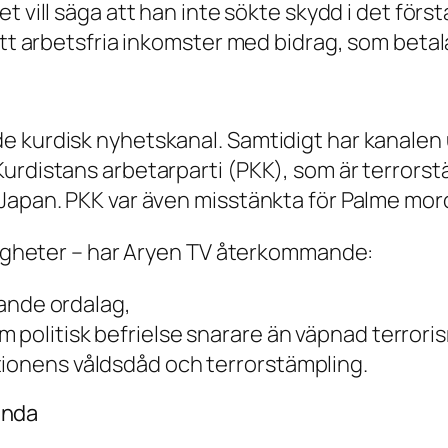
et vill säga att han inte sökte skydd i det förs
 att arbetsfria inkomster med bidrag, som beta
 kurdisk nyhetskanal. Samtidigt har kanalen un
urdistans arbetarparti (PKK), som är terrorst
Japan. PKK var även misstänkta för Palme mord
ndigheter – har Aryen TV återkommande:
erande ordalag,
 politisk befrielse snarare än väpnad terrori
tionens våldsdåd och terrorstämpling.
ganda