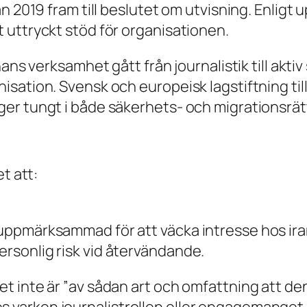
n 2019 fram till beslutet om utvisning. Enligt 
 uttryckt stöd för organisationen.
ans verksamhet gått från journalistik till akti
tion. Svensk och europeisk lagstiftning tillåter
er tungt i både säkerhets- och migrationsrät
t att:
t uppmärksammad för att väcka intresse hos i
ersonlig risk vid återvändande.
 inte är ”av sådan art och omfattning att den
rken journalistrollen eller engagemanget i exi