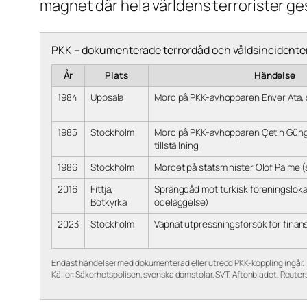
magnet där hela världens terrorister ges
PKK – dokumenterade terrordåd och våldsincidenter
År
Plats
Händelse
1984
Uppsala
Mord på PKK-avhopparen Enver Ata, s
1985
Stockholm
Mord på PKK-avhopparen Çetin Güngö
tillställning
1986
Stockholm
Mordet på statsminister Olof Palme (
2016
Fittja,
Sprängdåd mot turkisk föreningslokal
Botkyrka
ödeläggelse)
2023
Stockholm
Väpnat utpressningsförsök för finans
Endast händelser med dokumenterad eller utredd PKK-koppling ingår.
Källor: Säkerhetspolisen, svenska domstolar, SVT, Aftonbladet, Reuter