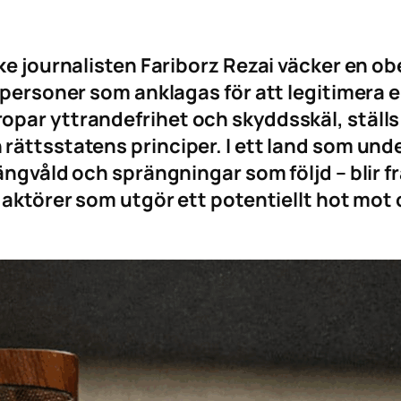
nske journalisten Fariborz Rezai väcker en
 personer som anklagas för att legitimera 
par yttrandefrihet och skyddsskäl, ställs
rättsstatens principer. I ett land som und
ängvåld och sprängningar som följd – blir f
 aktörer som utgör ett potentiellt hot mot c