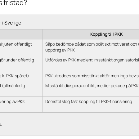
 fristad?
 i Sverige
Koppling till PKK
kjuten offentligt
Säpo bedömde dådet som politiskt motiverat och 
uppdrag av PKK
r under offentlig
Utfördes av PKK-medlem; misstänkt organisatoris
s.k. PKK-spåret)
PKK utreddes som misstänkt aktör men inga bevis
 (allmänfarlig
Misstänkt diasporakonflikt; medier pekade på PK
iering av PKK
Domstol slog fast koppling till PKK-finansiering
s.