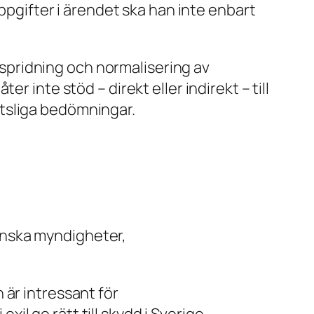
uppgifter i ärendet ska han inte enbart
v spridning och normalisering av
 inte stöd – direkt eller indirekt – till
tsliga bedömningar.
ranska myndigheter,
 är intressant för
l ge rätt till skydd i Sverige.