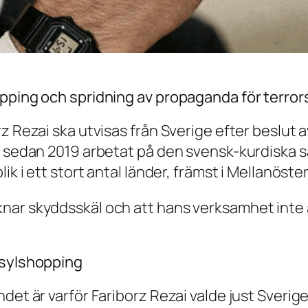
opping och spridning av propaganda för terro
z Rezai ska utvisas från Sverige efter beslut a
r sedan 2019 arbetat på den svensk-kurdiska s
ik i ett stort antal länder, främst i Mellanöste
ar skyddsskäl och att hans verksamhet inte är
asylshopping
det är varför Fariborz Rezai valde just Sverig