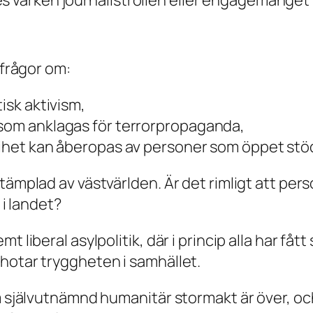
 frågor om:
isk aktivism,
 som anklagas för terrorpropaganda,
frihet kan åberopas av personer som öppet stö
stämplad av västvärlden. Är det rimligt att pe
 i landet?
liberal asylpolitik, där i princip alla har fått 
hotar tryggheten i samhället.
om självutnämnd humanitär stormakt är över, oc