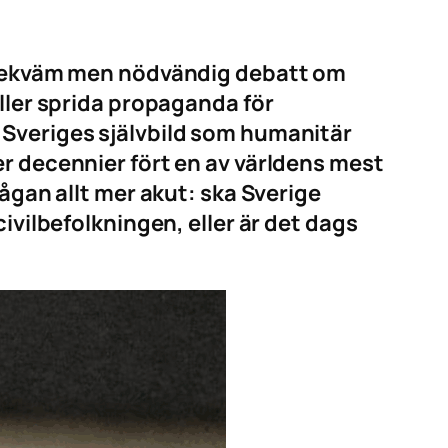
 obekväm men nödvändig debatt om
eller sprida propaganda för
 Sveriges självbild som humanitär
er decennier fört en av världens mest
rågan allt mer akut: ska Sverige
ivilbefolkningen, eller är det dags