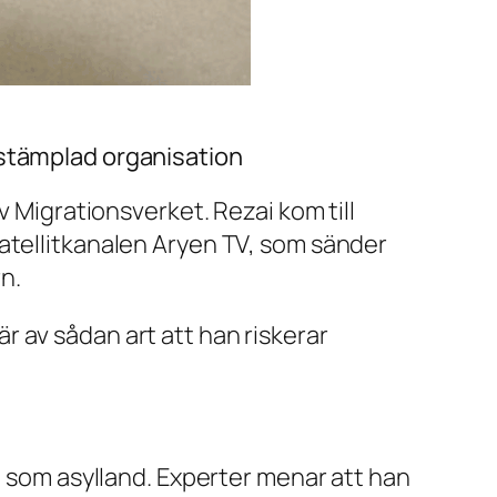
rstämplad organisation
v Migrationsverket. Rezai kom till
atellitkanalen Aryen TV, som sänder
rn.
 av sådan art att han riskerar
e som asylland. Experter menar att han