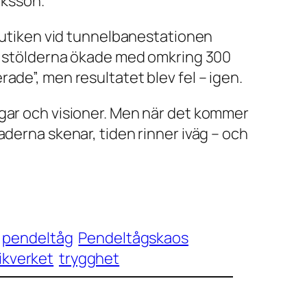
iksson.
-butiken vid tunnelbanestationen
tt stölderna ökade med omkring 300
ade”, men resultatet blev fel – igen.
ngar och visioner. Men när det kommer
aderna skenar, tiden rinner iväg – och
pendeltåg
Pendeltågskaos
ikverket
trygghet