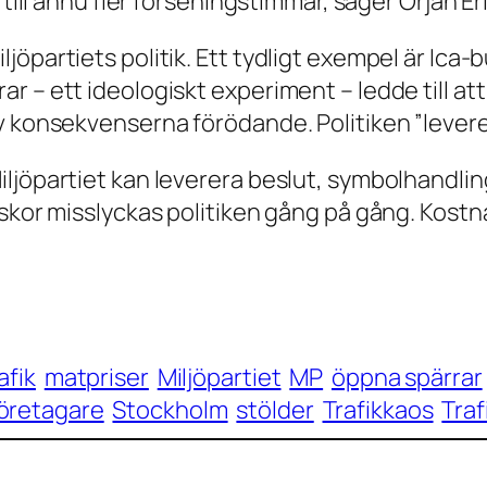
 till ännu fler förseningstimmar, säger Örjan Er
jöpartiets politik. Ett tydligt exempel är Ica
r – ett ideologiskt experiment – ledde till a
v konsekvenserna förödande. Politiken ”leverer
iljöpartiet kan leverera beslut, symbolhandli
iskor misslyckas politiken gång på gång. Kostn
afik
matpriser
Miljöpartiet
MP
öppna spärrar
öretagare
Stockholm
stölder
Trafikkaos
Traf