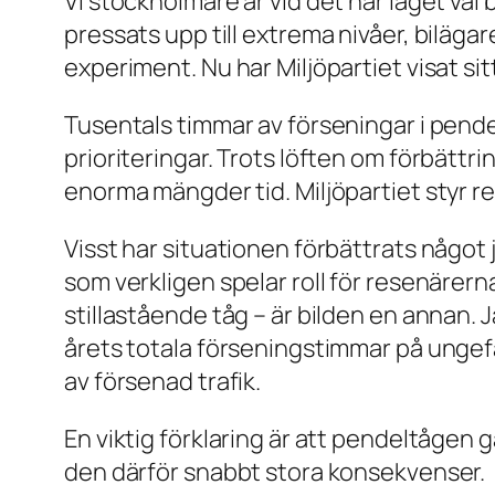
Vi stockholmare är vid det här laget väl
pressats upp till extrema nivåer, biläg
experiment. Nu har Miljöpartiet visat si
Tusentals timmar av förseningar i pendelt
prioriteringar. Trots löften om förbättr
enorma mängder tid. Miljöpartiet styr r
Visst har situationen förbättrats något 
som verkligen spelar roll för resenärer
stillastående tåg – är bilden en annan
årets totala förseningstimmar på ungefä
av försenad trafik.
En viktig förklaring är att pendeltågen 
den därför snabbt stora konsekvenser.