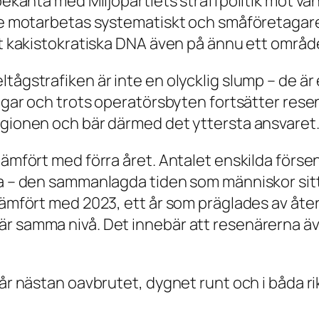
 bekanta med Miljöpartiets straffpolitik mot va
are motarbetas systematiskt och småföretagare
tt kakistokratiska DNA även på ännu ett område
ågstrafiken är inte en olycklig slump – de är e
ingar och trots operatörsbyten fortsätter res
egionen och bär därmed det yttersta ansvaret
jämfört med förra året. Antalet enskilda försen
na – den sammanlagda tiden som människor sitte
. Jämfört med 2023, ett år som präglades av å
r samma nivå. Det innebär att resenärerna äve
går nästan oavbrutet, dygnet runt och i båda r