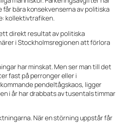
nliga människor. Parkeringsavgifter har
 får bära konsekvenserna av politiska
: kollektivtrafiken.
tt direkt resultat av politiska
enärer i Stockholmsregionen att förlora
.
ingar har minskat. Men ser man till det
r fast på perronger eller i
terkommande pendeltågskaos, ligger
n i år har drabbats av tusentals timmar
iktningarna. När en störning uppstår får