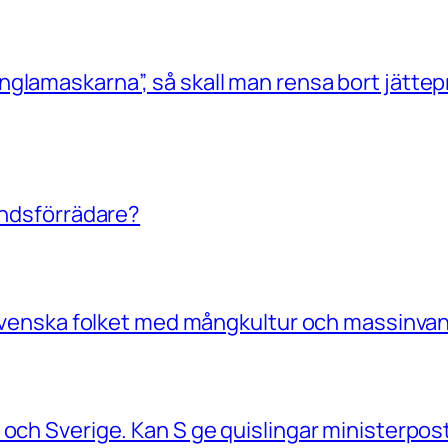
glamaskarna”, så skall man rensa bort jättep
landsförrädare?
a Svenska folket med mångkultur och massinvan
 och Sverige. Kan S ge quislingar ministerpos