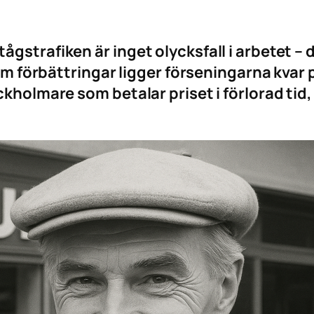
strafiken är inget olycksfall i arbetet – d
n om förbättringar ligger förseningarna kv
ockholmare som betalar priset i förlorad ti