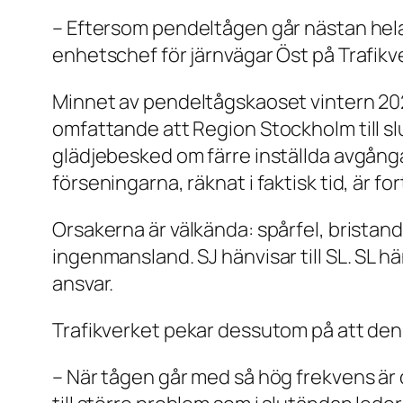
– Eftersom pendeltågen går nästan hela
enhetschef för järnvägar Öst på Trafikv
Minnet av pendeltågskaoset vintern 202
omfattande att Region Stockholm till sl
glädjebesked om färre inställda avgånga
förseningarna, räknat i faktisk tid, är 
Orsakerna är välkända: spårfel, bristand
ingenmansland. SJ hänvisar till SL. SL hä
ansvar.
Trafikverket pekar dessutom på att den 
– När tågen går med så hög frekvens är d