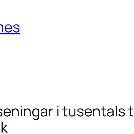
mes
eningar i tusentals t
ik