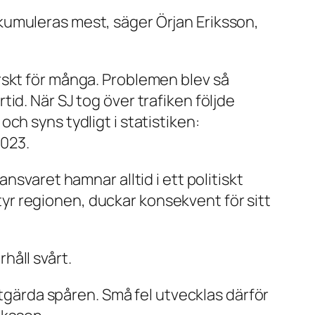
kumuleras mest, säger Örjan Eriksson,
rskt för många. Problemen blev så
id. När SJ tog över trafiken följde
ch syns tydligt i statistiken:
2023.
nsvaret hamnar alltid i ett politiskt
styr regionen, duckar konsekvent för sitt
håll svårt.
åtgärda spåren. Små fel utvecklas därför