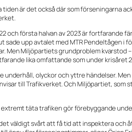
 tiden är det också där som förseningarna ac
erket.
2 och första halvan av 2023 är fortfarande fä
ut sade upp avtalet med MTR Pendeltågen i fört
r. Men Miljöpartiets grundproblem kvarstod – o
fortfarande lika omfattande som under krisåret 
e underhåll, olyckor och yttre händelser. Men a
nvisar till Trafikverket. Och Miljöpartiet, som 
extremt täta trafiken gör förebyggande under
et väldigt svårt att få tid att inspektera och 