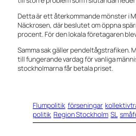
till större problem som i slutändan leder
Detta är ett återkommande mönster i Mil
Näckrosen, där beslutet om öppna spärra
procent. För den lokala företagaren ble
Samma sak gäller pendeltågstrafiken. M
till fungerande vardag för vanliga männ
stockholmarna får betala priset.
Flumpolitik
förseningar
kollektivtr
politik
Region Stockholm
SL
småf