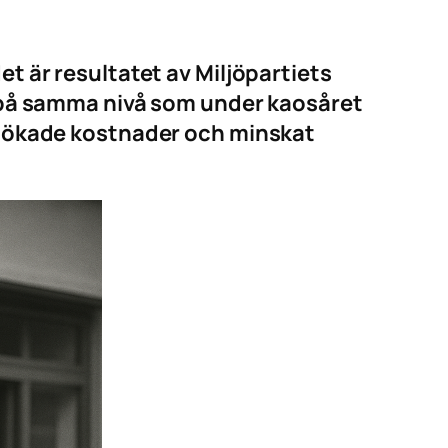
et är resultatet av Miljöpartiets
ar på samma nivå som under kaosåret
d, ökade kostnader och minskat