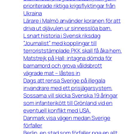
prioriterade riktiga krigsflyktingar från
Ukraina
Lärare i Malmö använder koranen för att
driva ut djävulen ur sinnesslöa barn.
L snart historia i Svensk riksdag
”Journalist” med kopplingar till
terroriststämplade PKK skall få åka hem.
Matstrejk på Hall: intagna dömda för
barnamord och grova våldsbrott
vägrade mat – låstes in
Dags att rensa Sverige på illegala
invandrare med ett prisjägarsystem.
Sossarna vill skicka Svenska 19 åringar
som infanterikött till Grönland vid en
eventuell konflikt med USA.
Danmark visa vägen medan Sverige
förfaller
Berlin, en stad som förfaller pga en allt