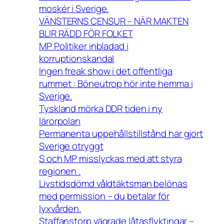
moskér i Sverige.
VÄNSTERNS CENSUR – NÄR MAKTEN
BLIR RÄDD FÖR FOLKET
MP Politiker inbladad i
korruptionskandal
Ingen freak show i det offentliga
rummet : Böneutrop hör inte hemma i
Sverige.
Tyskland mörka DDR tiden i ny
lärorpolan
Permanenta uppehållstillstånd har gjort
Sverige otryggt
S och MP misslyckas med att styra
regionen .
Livstidsdömd våldtäktsman belönas
med permission – du betalar för
lyxvården.
Staffanstorp vägrade låtasflyktingar –