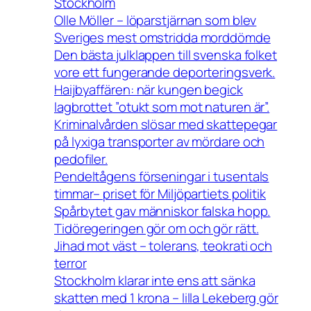
Stockholm
Olle Möller – löparstjärnan som blev
Sveriges mest omstridda morddömde
Den bästa julklappen till svenska folket
vore ett fungerande deporteringsverk.
Haijbyaffären: när kungen begick
lagbrottet ”otukt som mot naturen är”.
Kriminalvården slösar med skattepegar
på lyxiga transporter av mördare och
pedofiler.
Pendeltågens förseningar i tusentals
timmar– priset för Miljöpartiets politik
Spårbytet gav människor falska hopp.
Tidöregeringen gör om och gör rätt.
Jihad mot väst – tolerans, teokrati och
terror
Stockholm klarar inte ens att sänka
skatten med 1 krona – lilla Lekeberg gör