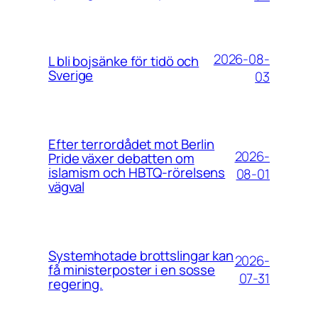
2026-08-
L bli bojsänke för tidö och
Sverige
03
Efter terrordådet mot Berlin
2026-
Pride växer debatten om
islamism och HBTQ-rörelsens
08-01
vägval
Systemhotade brottslingar kan
2026-
få ministerposter i en sosse
07-31
regering.