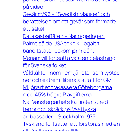
på video
Gevär m/96 – “Swedish Mauser” och
berättelsen om ett gevär som formade
ett sekel
Datasaabaffären – När regeringen
Palme sålde USA teknik illegalt till
banditstater bakom järnridån.
Mariam vill fortsätta vara en belastning
för Svenska folket.
Våldtäkter inom hemtjänster som tystas
ner och extremt liberala straff för GM.
Miljöpartiet trakassera Göteborgarna
med 45% högre P avgifterna.
När Vänsterpartiets kamrater spred
terror och skräck på Västtyska
ambassaden i Stockholm 1975
Tyskland fortsätter att förstöras med en