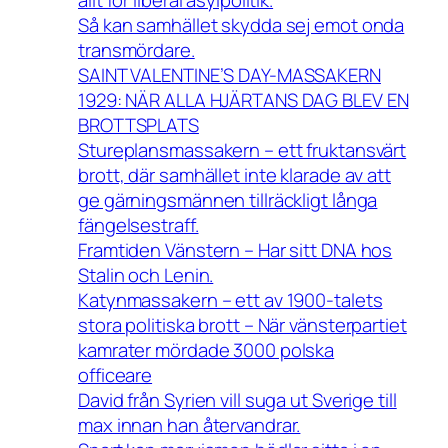
allt för liberal asylpolitik.
Så kan samhället skydda sej emot onda
transmördare.
SAINT VALENTINE’S DAY-MASSAKERN
1929: NÄR ALLA HJÄRTANS DAG BLEV EN
BROTTSPLATS
Stureplansmassakern – ett fruktansvärt
brott, där samhället inte klarade av att
ge gärningsmännen tillräckligt långa
fängelsestraff.
Framtiden Vänstern – Har sitt DNA hos
Stalin och Lenin.
Katynmassakern – ett av 1900-talets
stora politiska brott – När vänsterpartiet
kamrater mördade 3000 polska
officeare
David från Syrien vill suga ut Sverige till
max innan han återvandrar.