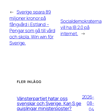
←
Sverige spara 89
miljoner kronor på
Socialdemokraterna
fångvård i Estland –
vill ha IB 2.0 på
Pengar som gå till vård
internet.
→
och skola. Win win för
Sverige.
FLER INLÄGG
2026-
Vänsterpartiet hatar oss
08-
svenskar och Sverige. Kan S ge
quislingar ministerposter?
04