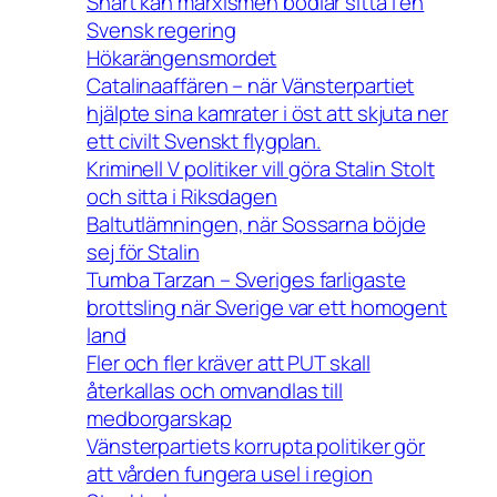
Snart kan marxismen bödlar sitta i en
Svensk regering
Hökarängensmordet
Catalinaaffären – när Vänsterpartiet
hjälpte sina kamrater i öst att skjuta ner
ett civilt Svenskt flygplan.
Kriminell V politiker vill göra Stalin Stolt
och sitta i Riksdagen
Baltutlämningen, när Sossarna böjde
sej för Stalin
Tumba Tarzan – Sveriges farligaste
brottsling när Sverige var ett homogent
land
Fler och fler kräver att PUT skall
återkallas och omvandlas till
medborgarskap
Vänsterpartiets korrupta politiker gör
att vården fungera usel i region