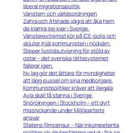
liberal migrationspolitik
Vänstern och världsordningen
Zahra och Afshads vägra att åka hem,
de klamra sej kvar i Sverige.
Vänsterextremist kör på ICE-polis och
skjuter ihjäl kommunisten i nödvärn.
Slipper livstidsutvisning för stöld av
ostar – det svenska rättssystemet
fallerar igen.
Ny lag gör det lättare för myndigheter
att lägg pussel om sina medborgare.
Kommunistpolitiker kräver att illegala
Ayla skall få stanna i Sverige.
Snöröjningen i Stockholm – ett dyrt
misslyckande under Miljöpartiets
ansvar
Statens filmcensur – När inkompetenta
politiker skulle bestämma vad du fick se