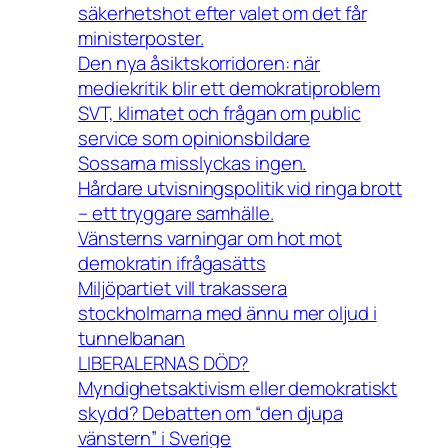
säkerhetshot efter valet om det får
ministerposter.
Den nya åsiktskorridoren: när
mediekritik blir ett demokratiproblem
SVT, klimatet och frågan om public
service som opinionsbildare
Sossarna misslyckas ingen.
Hårdare utvisningspolitik vid ringa brott
– ett tryggare samhälle.
Vänsterns varningar om hot mot
demokratin ifrågasätts
Miljöpartiet vill trakassera
stockholmarna med ännu mer oljud i
tunnelbanan
LIBERALERNAS DÖD?
Myndighetsaktivism eller demokratiskt
skydd? Debatten om “den djupa
vänstern” i Sverige