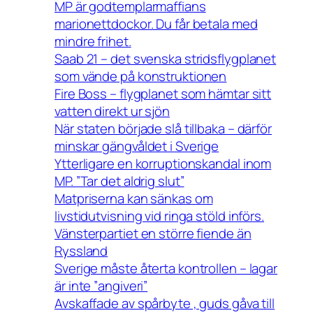
MP är godtemplarmaffians
marionettdockor. Du får betala med
mindre frihet.
Saab 21 – det svenska stridsflygplanet
som vände på konstruktionen
Fire Boss – flygplanet som hämtar sitt
vatten direkt ur sjön
När staten började slå tillbaka – därför
minskar gängvåldet i Sverige
Ytterligare en korruptionskandal inom
MP. ”Tar det aldrig slut”
Matpriserna kan sänkas om
livstidutvisning vid ringa stöld införs.
Vänsterpartiet en större fiende än
Ryssland
Sverige måste återta kontrollen – lagar
är inte ”angiveri”
Avskaffade av spårbyte , guds gåva till