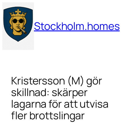
Hoppa
till
innehåll
Stockholm.homes
Kristersson (M) gör
skillnad: skärper
lagarna för att utvisa
fler brottslingar