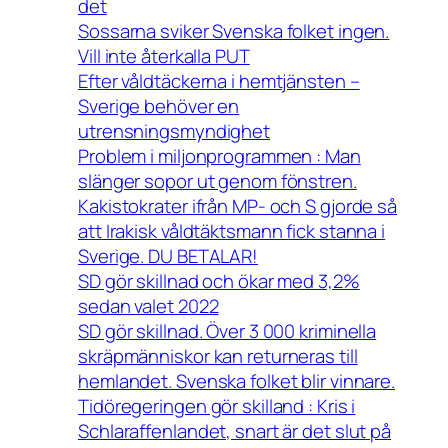
det
Sossarna sviker Svenska folket ingen.
Vill inte återkalla PUT
Efter våldtäckerna i hemtjänsten –
Sverige behöver en
utrensningsmyndighet
Problem i miljonprogrammen : Man
slänger sopor ut genom fönstren.
Kakistokrater ifrån MP- och S gjorde så
att Irakisk våldtäktsmann fick stanna i
Sverige. DU BETALAR!
SD gör skillnad och ökar med 3,2%
sedan valet 2022
SD gör skillnad. Över 3 000 kriminella
skräpmänniskor kan returneras till
hemlandet. Svenska folket blir vinnare.
Tidöregeringen gör skilland : Kris i
Schlaraffenlandet, snart är det slut på