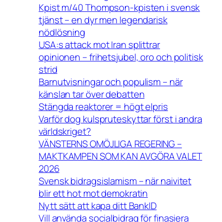
Kpist m/40 Thompson-kpisten i svensk
tjänst – en dyr men legendarisk
nödlösning
USA:s attack mot Iran splittrar
opinionen – frihetsjubel, oro och politisk
strid
Barnutvisningar och populism – när
känslan tar över debatten
Stängda reaktorer = högt elpris
Varför dog kulspruteskyttar först i andra
världskriget?
VÄNSTERNS OMÖJLIGA REGERING –
MAKTKAMPEN SOM KAN AVGÖRA VALET
2026
Svensk bidragsislamism – när naivitet
blir ett hot mot demokratin
Nytt sätt att kapa ditt BankID
Vill använda socialbidrag för finasiera