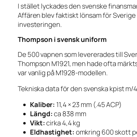
I stället lyckades den svenske finansm
Affären blev faktiskt lönsam för Sverige
investeringen.
Thompson i svensk uniform
De 500 vapnen som levererades till Sveri
Thompson M1921, men hade ofta märkts 
var vanlig på M1928-modellen.
Tekniska data för den svenska kpist m/4
Kaliber:
11,4 × 23 mm (.45 ACP)
Längd:
ca 838 mm
Vikt:
cirka 4,4 kg
Eldhastighet:
omkring 600 skott p