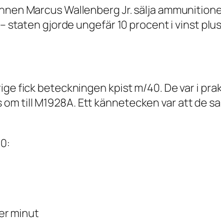
annen Marcus Wallenberg Jr. sälja ammunitione
 – staten gjorde ungefär 10 procent i vinst plu
ge fick beteckningen kpist m/40. De var i prak
om till M1928A. Ett kännetecken var att de
0:
er minut