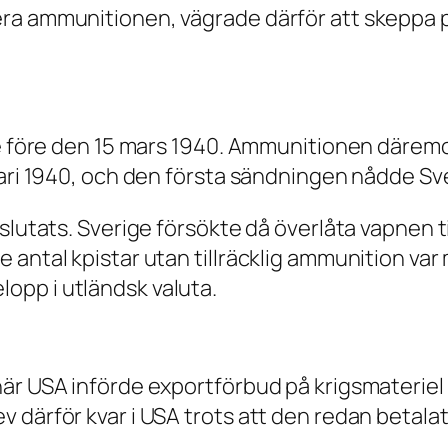
ra ammunitionen, vägrade därför att skeppa pa
ge före den 15 mars 1940. Ammunitionen däremo
uari 1940, och den första sändningen nådde S
slutats. Sverige försökte då överlåta vapnen ti
ntal kpistar utan tillräcklig ammunition var min
opp i utländsk valuta.
är USA införde exportförbud på krigsmateriel 
 därför kvar i USA trots att den redan betalat