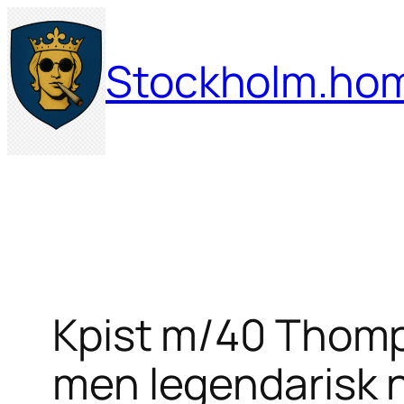
Hoppa
till
Stockholm.ho
innehåll
Kpist m/40 Thomps
men legendarisk 