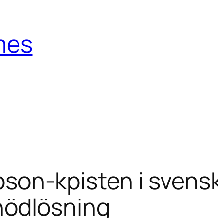
mes
on-kpisten i svensk 
nödlösning