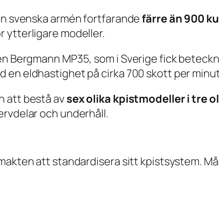
den svenska armén fortfarande
färre än 900 ku
 ytterligare modeller.
pen Bergmann MP35, som i Sverige fick beteck
 en eldhastighet på cirka 700 skott per minut
n att bestå av
sex olika kpistmodeller i tre ol
ervdelar och underhåll.
makten att standardisera sitt kpistsystem. Må