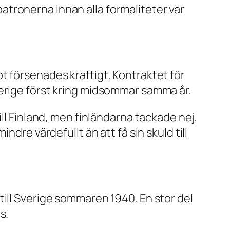
tronerna innan alla formaliteter var
t försenades kraftigt. Kontraktet för
verige först kring midsommar samma år.
ll Finland, men finländarna tackade nej.
dre värdefullt än att få sin skuld till
till Sverige sommaren 1940. En stor del
s.