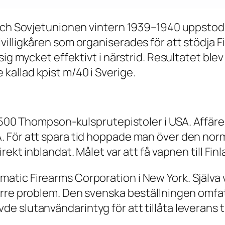
 och Sovjetunionen vintern 1939–1940 uppsto
villigkåren som organiserades för att stödja
sig mycket effektivt i närstrid. Resultatet ble
allad kpist m/40 i Sverige.
på 500 Thompson-kulsprutepistoler i USA. Affä
 För att spara tid hoppade man över den norma
ekt inblandat. Målet var att få vapnen till Fin
tic Firearms Corporation i New York. Själva 
rre problem. Den svenska beställningen omfatt
slutanvändarintyg för att tillåta leverans til