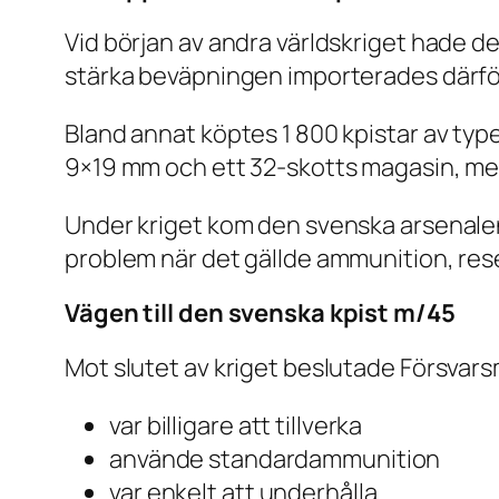
Vid början av andra världskriget hade 
stärka beväpningen importerades därför
Bland annat köptes 1 800 kpistar av ty
9×19 mm och ett 32-skotts magasin, med
Under kriget kom den svenska arsenale
problem när det gällde ammunition, res
Vägen till den svenska kpist m/45
Mot slutet av kriget beslutade Försvars
var billigare att tillverka
använde standardammunition
var enkelt att underhålla