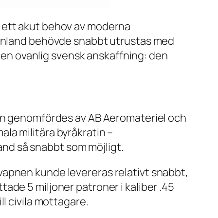
d ett akut behov av moderna
 Finland behövde snabbt utrustas med
v en ovanlig svensk anskaffning: den
ren genomfördes av AB Aeromateriel och
la militära byråkratin –
land så snabbt som möjligt.
vapnen kunde levereras relativt snabbt,
ade 5 miljoner patroner i kaliber .45
l civila mottagare.