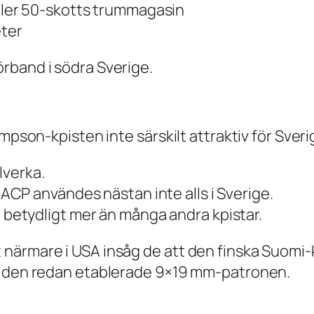
ller 50-skotts trummagasin
ter
rband i södra Sverige.
mpson-kpisten inte särskilt attraktiv för Sverig
lverka.
 ACP användes nästan inte alls i Sverige.
betydligt mer än många andra kpistar.
närmare i USA insåg de att den finska Suomi-k
de den redan etablerade 9×19 mm-patronen.