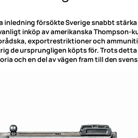
a inledning försökte Sverige snabbt stär
vanligt inköp av amerikanska Thompson-kul
v brådska, exportrestriktioner och ammunit
krig de ursprungligen köpts för. Trots det
storia och en del av vägen fram till den sv