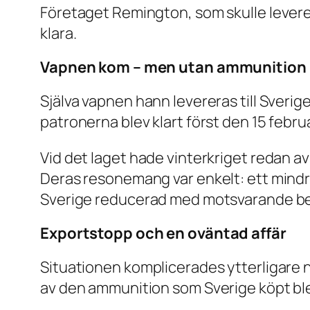
Företaget Remington, som skulle levere
klara.
Vapnen kom – men utan ammunition
Själva vapnen hann levereras till Sveri
patronerna blev klart först den 15 febr
Vid det laget hade vinterkriget redan av
Deras resonemang var enkelt: ett mindre a
Sverige reducerad med motsvarande bel
Exportstopp och en oväntad affär
Situationen komplicerades ytterligare n
av den ammunition som Sverige köpt blev