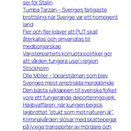
sej för Stalin
Tumba Tarzan – Sveriges farligaste
brottsling när Sverige var ett homogent
land
Fler och fler kräver att PUT skall
återkallas och omvandlas till
medborgarskap
Vänsterpartiets korrupta politiker gör
att vården fungera usel i region
Stockholm
Olle Möller – löparstjärnan som blev
Sveriges mest omstridda morddömde
Den bästa julklappen till svenska folket
vore ett fungerande deporteringsverk.
Haijbyaffären: när kungen begick
lagbrottet ”otukt som mot naturen är”.
Kriminalvården slösar med skattepegar
på lyxiga transporter av mördare och