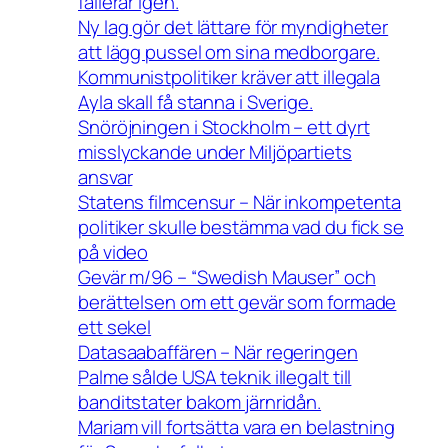
fallerar igen.
Ny lag gör det lättare för myndigheter
att lägg pussel om sina medborgare.
Kommunistpolitiker kräver att illegala
Ayla skall få stanna i Sverige.
Snöröjningen i Stockholm – ett dyrt
misslyckande under Miljöpartiets
ansvar
Statens filmcensur – När inkompetenta
politiker skulle bestämma vad du fick se
på video
Gevär m/96 – “Swedish Mauser” och
berättelsen om ett gevär som formade
ett sekel
Datasaabaffären – När regeringen
Palme sålde USA teknik illegalt till
banditstater bakom järnridån.
Mariam vill fortsätta vara en belastning