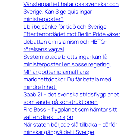
Vänsterpartiet hatar oss svenskar och
Sverige. Kan S ge quislingar
ministerposter?
L bli bojsänke för tidö och Sverige
Efter terrordådet mot Berlin Pride växer
debatten om islamism och HBTQ-
rörelsens vägval
Systemhotade brottslingar kan få
ministerposter i en sosse regering.
MP är godtemplarmaffians
marionettdockor. Du får betala med
mindre frihet.
Saab 21 – det svenska stridsflygplanet
som vände på konstruktionen
Fire Boss – flygplanet som hämtar sitt
vatten direkt ur sjön
När staten började slå tillbaka – därför
minskar gängvåldet i Sverige