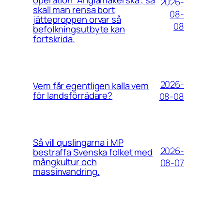
2026-
skall man rensa bort
08-
jätteproppen orvar så
08
befolkningsutbyte kan
fortskrida.
2026-
Vem får egentligen kalla vem
för landsförrädare?
08-08
Så vill quslingarna i MP
2026-
bestraffa Svenska folket med
mångkultur och
08-07
massinvandring.