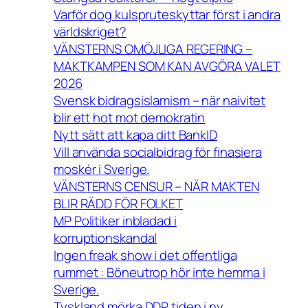
Varför dog kulspruteskyttar först i andra
världskriget?
VÄNSTERNS OMÖJLIGA REGERING –
MAKTKAMPEN SOM KAN AVGÖRA VALET
2026
Svensk bidragsislamism – när naivitet
blir ett hot mot demokratin
Nytt sätt att kapa ditt BankID
Vill använda socialbidrag för finasiera
moskér i Sverige.
VÄNSTERNS CENSUR – NÄR MAKTEN
BLIR RÄDD FÖR FOLKET
MP Politiker inbladad i
korruptionskandal
Ingen freak show i det offentliga
rummet : Böneutrop hör inte hemma i
Sverige.
Tyskland mörka DDR tiden i ny