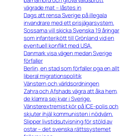
barnamord och grova våldsbrott
vägrade mat – låstes in
Dags att rensa Sverige på illegala
invandrare med ett prisjägarsystem.
Sossarna vill skicka Svenska 19 åringar
som infanterikött till Grönland vid en
eventuell konflikt med USA.
Danmark visa vägen medan Sverige
förfaller
Berlin, en stad som förfaller pga en allt
liberal migrationspolitik
Vänstern och världsordningen
Zahra och Afshads vägra att åka hem,
de klamra sej kvar i Sverige.
Vänsterextremist kör på ICE-polis och
skjuter ihjäl kommunisten i nödvärn.
Slipper livstidsutvisning för stöld av
ostar – det svenska rättssystemet