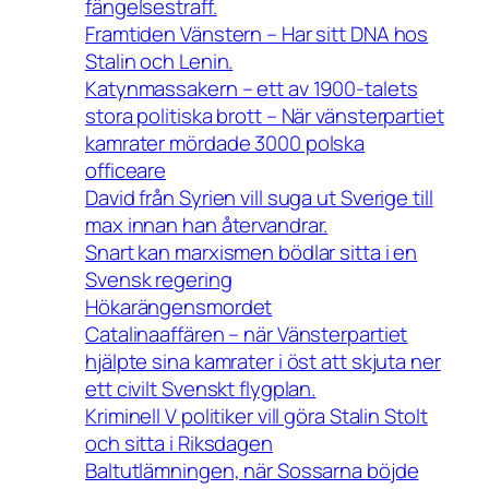
fängelsestraff.
Framtiden Vänstern – Har sitt DNA hos
Stalin och Lenin.
Katynmassakern – ett av 1900-talets
stora politiska brott – När vänsterpartiet
kamrater mördade 3000 polska
officeare
David från Syrien vill suga ut Sverige till
max innan han återvandrar.
Snart kan marxismen bödlar sitta i en
Svensk regering
Hökarängensmordet
Catalinaaffären – när Vänsterpartiet
hjälpte sina kamrater i öst att skjuta ner
ett civilt Svenskt flygplan.
Kriminell V politiker vill göra Stalin Stolt
och sitta i Riksdagen
Baltutlämningen, när Sossarna böjde