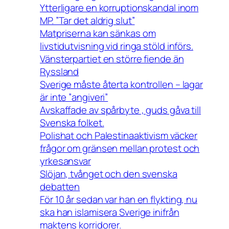
Ytterligare en korruptionskandal inom
MP. ”Tar det aldrig slut”
Matpriserna kan sänkas om
livstidutvisning vid ringa stöld införs.
Vänsterpartiet en större fiende än
Ryssland
Sverige måste återta kontrollen – lagar
är inte ”angiveri”
Avskaffade av spårbyte , guds gåva till
Svenska folket.
Polishat och Palestinaaktivism väcker
frågor om gränsen mellan protest och
yrkesansvar
Slöjan, tvånget och den svenska
debatten
För 10 år sedan var han en flykting, nu
ska han islamisera Sverige inifrån
maktens korridorer.