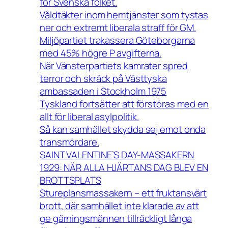
för Svenska folket.
Våldtäkter inom hemtjänster som tystas
ner och extremt liberala straff för GM.
Miljöpartiet trakassera Göteborgarna
med 45% högre P avgifterna.
När Vänsterpartiets kamrater spred
terror och skräck på Västtyska
ambassaden i Stockholm 1975
Tyskland fortsätter att förstöras med en
allt för liberal asylpolitik.
Så kan samhället skydda sej emot onda
transmördare.
SAINT VALENTINE’S DAY-MASSAKERN
1929: NÄR ALLA HJÄRTANS DAG BLEV EN
BROTTSPLATS
Stureplansmassakern – ett fruktansvärt
brott, där samhället inte klarade av att
ge gärningsmännen tillräckligt långa