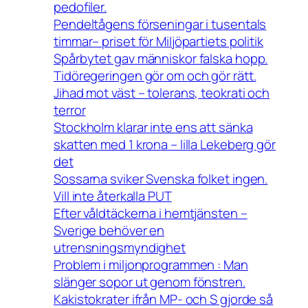
pedofiler.
Pendeltågens förseningar i tusentals
timmar– priset för Miljöpartiets politik
Spårbytet gav människor falska hopp.
Tidöregeringen gör om och gör rätt.
Jihad mot väst – tolerans, teokrati och
terror
Stockholm klarar inte ens att sänka
skatten med 1 krona – lilla Lekeberg gör
det
Sossarna sviker Svenska folket ingen.
Vill inte återkalla PUT
Efter våldtäckerna i hemtjänsten –
Sverige behöver en
utrensningsmyndighet
Problem i miljonprogrammen : Man
slänger sopor ut genom fönstren.
Kakistokrater ifrån MP- och S gjorde så