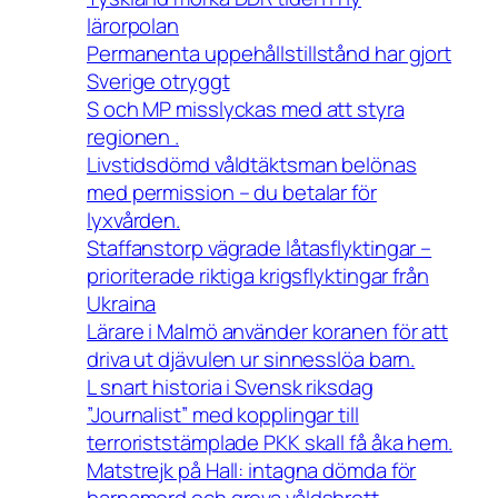
lärorpolan
Permanenta uppehållstillstånd har gjort
Sverige otryggt
S och MP misslyckas med att styra
regionen .
Livstidsdömd våldtäktsman belönas
med permission – du betalar för
lyxvården.
Staffanstorp vägrade låtasflyktingar –
prioriterade riktiga krigsflyktingar från
Ukraina
Lärare i Malmö använder koranen för att
driva ut djävulen ur sinnesslöa barn.
L snart historia i Svensk riksdag
”Journalist” med kopplingar till
terroriststämplade PKK skall få åka hem.
Matstrejk på Hall: intagna dömda för