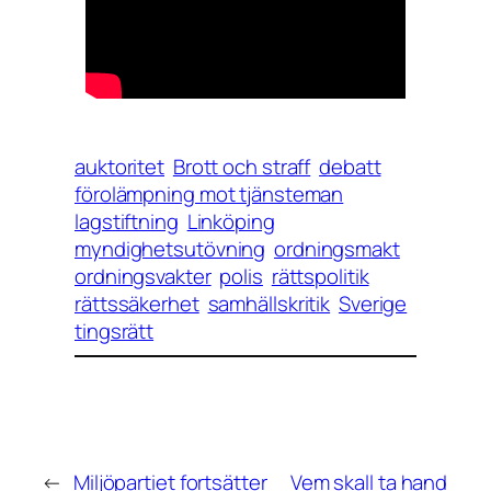
auktoritet
Brott och straff
debatt
förolämpning mot tjänsteman
lagstiftning
Linköping
myndighetsutövning
ordningsmakt
ordningsvakter
polis
rättspolitik
rättssäkerhet
samhällskritik
Sverige
tingsrätt
←
Miljöpartiet fortsätter
Vem skall ta hand