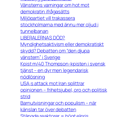
Vänsterns varningar om hot mot
demokratin ifrågasätts
Miljöpartiet vill trakassera
stockholmarna med ännu mer oljud i
tunnelbanan
LIBERALERNAS DÖD?
Myndighetsaktivism eller demokratiskt
skydd? Debatten om “den djupa
vänstern” i Sverige
Kpist m/40 Thompson-kpisten i svensk
tjänst – en dyr men legendarisk
nödlösning
USA:s attack mot Iran splittrar
opinionen – frihetsjubel, oro och politisk
strid
Barnutvisningar och populism – när
känslan tar över debatten
Stängda reaktorer = högt elpris