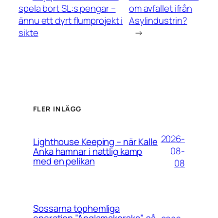
spela bort SL:s pengar –
om avfallet ifrån
ännu ett dyrt flumprojekt i
Asylindustrin?
sikte
→
FLER INLÄGG
2026-
Lighthouse Keeping – när Kalle
08-
Anka hamnar i nattlig kamp
med en pelikan
08
Sossarna tophemliga
operation ”Änglamakerska”, så