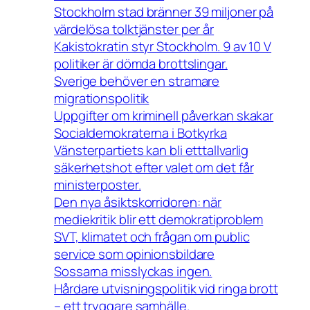
Stockholm stad bränner 39 miljoner på
värdelösa tolktjänster per år
Kakistokratin styr Stockholm. 9 av 10 V
politiker är dömda brottslingar.
Sverige behöver en stramare
migrationspolitik
Uppgifter om kriminell påverkan skakar
Socialdemokraterna i Botkyrka
Vänsterpartiets kan bli etttallvarlig
säkerhetshot efter valet om det får
ministerposter.
Den nya åsiktskorridoren: när
mediekritik blir ett demokratiproblem
SVT, klimatet och frågan om public
service som opinionsbildare
Sossarna misslyckas ingen.
Hårdare utvisningspolitik vid ringa brott
– ett tryggare samhälle.