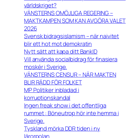
världskriget?
VÄNSTERNS OMÖJLIGA REGERING –
MAKTKAMPEN SOM KAN AVGÖRA VALET
2026
Svensk bidragsislamism – när naivitet
blir ett hot mot demokratin
Nytt sätt att kapa ditt BankID
Vill använda socialbidrag för finasiera
moskér i Sverige.
VÄNSTERNS CENSUR – NÄR MAKTEN
BLIR RÄDD FÖR FOLKET
MP Politiker inbladad i
korruptionskandal
Ingen freak show i det offentliga
rummet : Böneutrop hör inte hemma i
Sverige.
Tyskland mörka DDR tiden i ny
lärorpolan