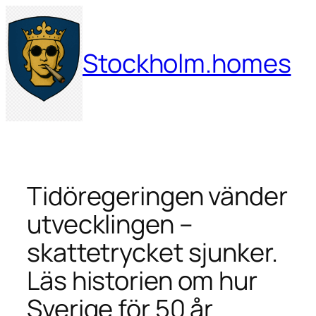
Hoppa
till
innehåll
Stockholm.homes
Tidöregeringen vänder
utvecklingen –
skattetrycket sjunker.
Läs historien om hur
Sverige för 50 år