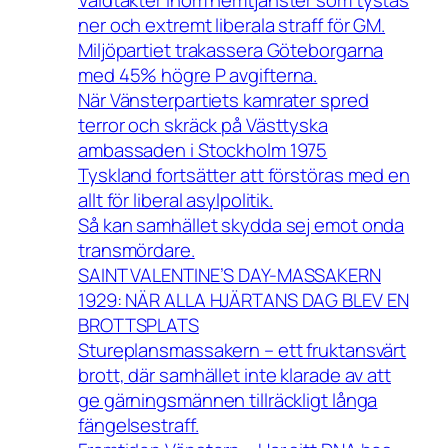
ner och extremt liberala straff för GM.
Miljöpartiet trakassera Göteborgarna
med 45% högre P avgifterna.
När Vänsterpartiets kamrater spred
terror och skräck på Västtyska
ambassaden i Stockholm 1975
Tyskland fortsätter att förstöras med en
allt för liberal asylpolitik.
Så kan samhället skydda sej emot onda
transmördare.
SAINT VALENTINE’S DAY-MASSAKERN
1929: NÄR ALLA HJÄRTANS DAG BLEV EN
BROTTSPLATS
Stureplansmassakern – ett fruktansvärt
brott, där samhället inte klarade av att
ge gärningsmännen tillräckligt långa
fängelsestraff.