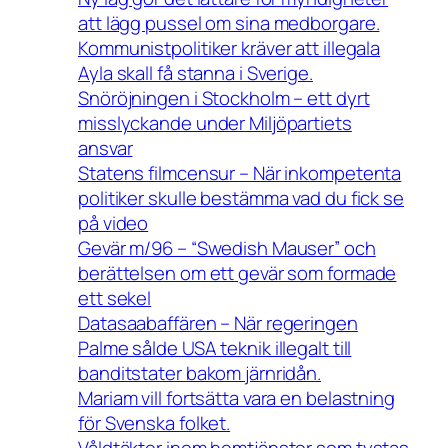
att lägg pussel om sina medborgare.
Kommunistpolitiker kräver att illegala
Ayla skall få stanna i Sverige.
Snöröjningen i Stockholm – ett dyrt
misslyckande under Miljöpartiets
ansvar
Statens filmcensur – När inkompetenta
politiker skulle bestämma vad du fick se
på video
Gevär m/96 – “Swedish Mauser” och
berättelsen om ett gevär som formade
ett sekel
Datasaabaffären – När regeringen
Palme sålde USA teknik illegalt till
banditstater bakom järnridån.
Mariam vill fortsätta vara en belastning
för Svenska folket.
Våldtäkter inom hemtjänster som tystas