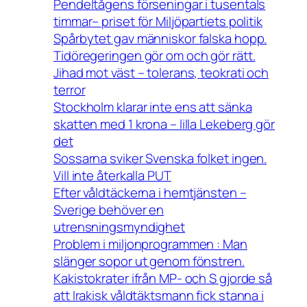
Pendeltågens förseningar i tusentals
timmar– priset för Miljöpartiets politik
Spårbytet gav människor falska hopp.
Tidöregeringen gör om och gör rätt.
Jihad mot väst – tolerans, teokrati och
terror
Stockholm klarar inte ens att sänka
skatten med 1 krona – lilla Lekeberg gör
det
Sossarna sviker Svenska folket ingen.
Vill inte återkalla PUT
Efter våldtäckerna i hemtjänsten –
Sverige behöver en
utrensningsmyndighet
Problem i miljonprogrammen : Man
slänger sopor ut genom fönstren.
Kakistokrater ifrån MP- och S gjorde så
att Irakisk våldtäktsmann fick stanna i