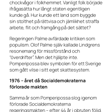
chockvågor i folkhemmet. Vanligt folk började
ifrågasätta hur långt staten egentligen
kunde gå. Hur kunde ett land som byggde
sin stolthet på rättvisa och jämlikhet straffa
arbete, flit och framgång på det sättet?
Regeringen Palme avfärdade kritiken som
populism. Olof Palme själv kallade Lindgrens
resonemang för missförstånd och
“överdrifter”. Men det hjälpte inte.
Pomperipossa blev symbolen för ett Sverige
som gått vilse i sitt eget skattesystem.
1976 – året då Socialdemokraterna
förlorade makten
Samma år som Pomperipossa slog igenom
förlorade Socialdemokraterna
regeringsmakten – efter 44 år i obruten följd.