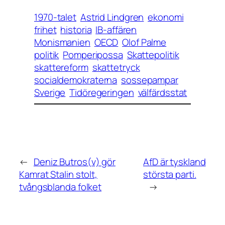
1970-talet
Astrid Lindgren
ekonomi
frihet
historia
IB-affären
Monismanien
OECD
Olof Palme
politik
Pomperipossa
Skattepolitik
skattereform
skattetryck
socialdemokraterna
sossepampar
Sverige
Tidöregeringen
välfärdsstat
←
Deniz Butros(v) gör
AfD är tyskland
Kamrat Stalin stolt,
största parti.
tvångsblanda folket
→