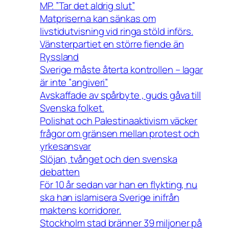
MP. ”Tar det aldrig slut”
Matpriserna kan sänkas om
livstidutvisning vid ringa stöld införs.
Vänsterpartiet en större fiende än
Ryssland
Sverige måste återta kontrollen – lagar
är inte ”angiveri”
Avskaffade av spårbyte , guds gåva till
Svenska folket.
Polishat och Palestinaaktivism väcker
frågor om gränsen mellan protest och
yrkesansvar
Slöjan, tvånget och den svenska
debatten
För 10 år sedan var han en flykting, nu
ska han islamisera Sverige inifrån
maktens korridorer.
Stockholm stad bränner 39 miljoner på