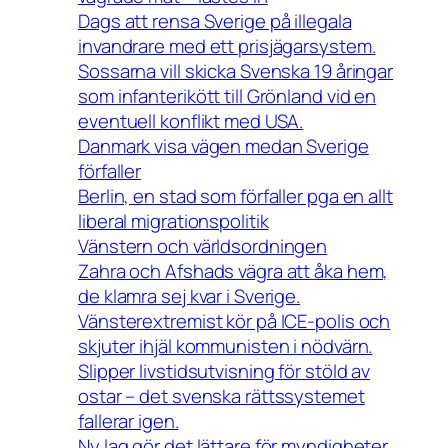
Dags att rensa Sverige på illegala
invandrare med ett prisjägarsystem.
Sossarna vill skicka Svenska 19 åringar
som infanterikött till Grönland vid en
eventuell konflikt med USA.
Danmark visa vägen medan Sverige
förfaller
Berlin, en stad som förfaller pga en allt
liberal migrationspolitik
Vänstern och världsordningen
Zahra och Afshads vägra att åka hem,
de klamra sej kvar i Sverige.
Vänsterextremist kör på ICE-polis och
skjuter ihjäl kommunisten i nödvärn.
Slipper livstidsutvisning för stöld av
ostar – det svenska rättssystemet
fallerar igen.
Ny lag gör det lättare för myndigheter