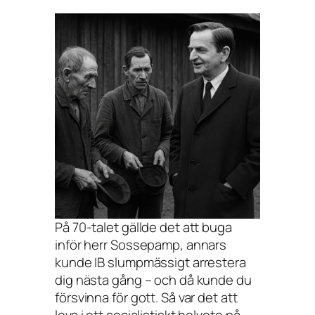
På 70-talet gällde det att buga
inför herr Sossepamp, annars
kunde IB slumpmässigt arrestera
dig nästa gång – och då kunde du
försvinna för gott. Så var det att
leva i ett socialistiskt helvete på