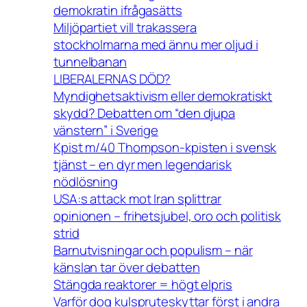
demokratin ifrågasätts
Miljöpartiet vill trakassera
stockholmarna med ännu mer oljud i
tunnelbanan
LIBERALERNAS DÖD?
Myndighetsaktivism eller demokratiskt
skydd? Debatten om “den djupa
vänstern” i Sverige
Kpist m/40 Thompson-kpisten i svensk
tjänst – en dyr men legendarisk
nödlösning
USA:s attack mot Iran splittrar
opinionen – frihetsjubel, oro och politisk
strid
Barnutvisningar och populism – när
känslan tar över debatten
Stängda reaktorer = högt elpris
Varför dog kulspruteskyttar först i andra