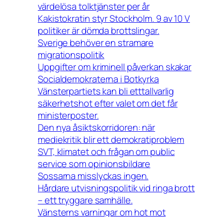
värdelösa tolktjänster per år
Kakistokratin styr Stockholm. 9 av 10 V
politiker är dömda brottslingar.
Sverige behöver en stramare
migrationspolitik
Uppgifter om kriminell påverkan skakar
Socialdemokraterna i Botkyrka
Vänsterpartiets kan bli etttallvarlig
säkerhetshot efter valet om det får
ministerposter.
Den nya åsiktskorridoren: när
mediekritik blir ett demokratiproblem
SVT, klimatet och frågan om public
service som opinionsbildare
Sossarna misslyckas ingen.
Hårdare utvisningspolitik vid ringa brott
– ett tryggare samhälle.
Vänsterns varningar om hot mot