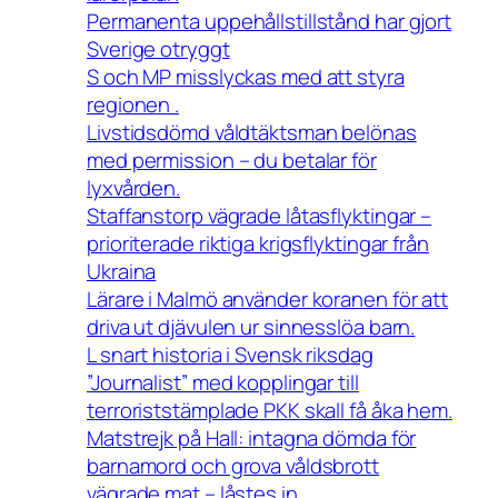
Permanenta uppehållstillstånd har gjort
Sverige otryggt
S och MP misslyckas med att styra
regionen .
Livstidsdömd våldtäktsman belönas
med permission – du betalar för
lyxvården.
Staffanstorp vägrade låtasflyktingar –
prioriterade riktiga krigsflyktingar från
Ukraina
Lärare i Malmö använder koranen för att
driva ut djävulen ur sinnesslöa barn.
L snart historia i Svensk riksdag
”Journalist” med kopplingar till
terroriststämplade PKK skall få åka hem.
Matstrejk på Hall: intagna dömda för
barnamord och grova våldsbrott
vägrade mat – låstes in