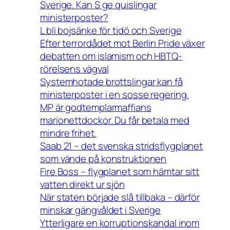
Sverige. Kan S ge quislingar
ministerposter?
L bli bojsänke för tidö och Sverige
Efter terrordådet mot Berlin Pride växer
debatten om islamism och HBTQ-
rörelsens vägval
Systemhotade brottslingar kan få
ministerposter i en sosse regering.
MP är godtemplarmaffians
marionettdockor. Du får betala med
mindre frihet.
Saab 21 – det svenska stridsflygplanet
som vände på konstruktionen
Fire Boss – flygplanet som hämtar sitt
vatten direkt ur sjön
När staten började slå tillbaka – därför
minskar gängvåldet i Sverige
Ytterligare en korruptionskandal inom