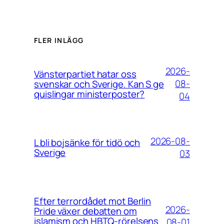
FLER INLÄGG
2026-
Vänsterpartiet hatar oss
08-
svenskar och Sverige. Kan S ge
quislingar ministerposter?
04
2026-08-
L bli bojsänke för tidö och
Sverige
03
Efter terrordådet mot Berlin
2026-
Pride växer debatten om
islamism och HBTQ-rörelsens
08-01