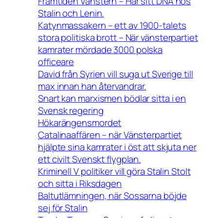
Framtiden Vänstern – Har sitt DNA hos
Stalin och Lenin.
Katynmassakern – ett av 1900-talets
stora politiska brott – När vänsterpartiet
kamrater mördade 3000 polska
officeare
David från Syrien vill suga ut Sverige till
max innan han återvandrar.
Snart kan marxismen bödlar sitta i en
Svensk regering
Hökarängensmordet
Catalinaaffären – när Vänsterpartiet
hjälpte sina kamrater i öst att skjuta ner
ett civilt Svenskt flygplan.
Kriminell V politiker vill göra Stalin Stolt
och sitta i Riksdagen
Baltutlämningen, när Sossarna böjde
sej för Stalin