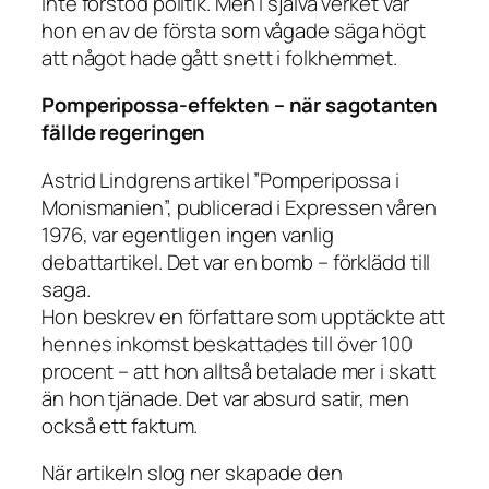
inte förstod politik. Men i själva verket var
hon en av de första som vågade säga högt
att något hade gått snett i folkhemmet.
Pomperipossa-effekten – när sagotanten
fällde regeringen
Astrid Lindgrens artikel ”Pomperipossa i
Monismanien”, publicerad i
Expressen
våren
1976, var egentligen ingen vanlig
debattartikel. Det var en bomb – förklädd till
saga.
Hon beskrev en författare som upptäckte att
hennes inkomst beskattades till över 100
procent – att hon alltså betalade mer i skatt
än hon tjänade. Det var absurd satir, men
också ett faktum.
När artikeln slog ner skapade den