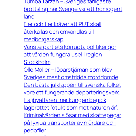
Tumba Tarzan – Sveriges farligaste
brottsling när Sverige var ett homogent
land
Fler och fler kräver att PUT skall
återkallas och omvandlas till
medborgarskap
Vänsterpartiets korrupta politiker gör
att vården fungera usel i region
Stockholm
Olle Möller – löparstjärnan som blev
Sveriges mest omstridda morddömde
Den bästa julklappen till svenska folket
vore ett fungerande deporteringsverk.
Haijbyaffären: när kungen begick
lagbrottet ”otukt som mot naturen är”.
Kriminalvården slösar med skattepegar
på lyxiga transporter av mördare och
pedofiler.