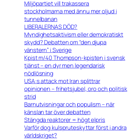
Miljöpartiet vill trakassera
stockholmarna med ännu mer oljud i
tunnelbanan
LIBERALERNAS DÖD?
Myndighetsaktivism eller demokratiskt
skydd? Debatten om “den djupa
vänstern” i Sverige
Kpist m/40 Thompson-kpisten i svensk
tjänst – en dyr men legendarisk
nödlösning
USA:s attack mot Iran splittrar
opinionen – frihetsjubel, oro och politisk
strid
Barnutvisningar och populism – när
känslan tar över debatten
Stängda reaktorer = högt elpris
Varför dog kulspruteskyttar först i andra
världskriget?