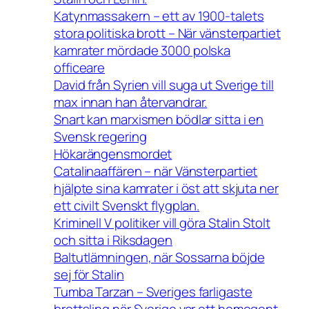
Katynmassakern – ett av 1900-talets
stora politiska brott – När vänsterpartiet
kamrater mördade 3000 polska
officeare
David från Syrien vill suga ut Sverige till
max innan han återvandrar.
Snart kan marxismen bödlar sitta i en
Svensk regering
Hökarängensmordet
Catalinaaffären – när Vänsterpartiet
hjälpte sina kamrater i öst att skjuta ner
ett civilt Svenskt flygplan.
Kriminell V politiker vill göra Stalin Stolt
och sitta i Riksdagen
Baltutlämningen, när Sossarna böjde
sej för Stalin
Tumba Tarzan – Sveriges farligaste
brottsling när Sverige var ett homogent