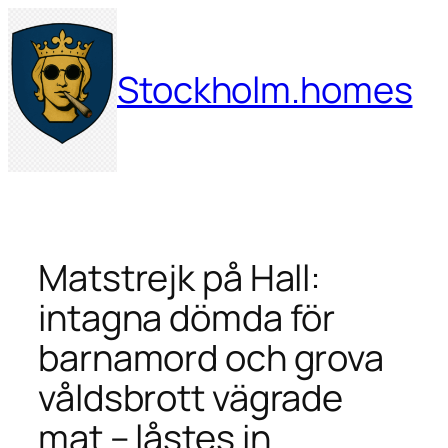
Hoppa
till
innehåll
Stockholm.homes
Matstrejk på Hall:
intagna dömda för
barnamord och grova
våldsbrott vägrade
mat – låstes in