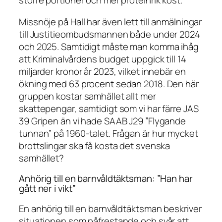
större portioner och mer proteinrik kost.
Missnöje på Hall har även lett till anmälningar
till Justitieombudsmannen både under 2024
och 2025. Samtidigt måste man komma ihåg
att Kriminalvårdens budget uppgick till 14
miljarder kronor år 2023, vilket innebär en
ökning med 63 procent sedan 2018. Den här
gruppen kostar samhället allt mer
skattepengar, samtidigt som vi har färre JAS
39 Gripen än vi hade SAAB J29 ”Flygande
tunnan” på 1960-talet. Frågan är hur mycket
brottslingar ska få kosta det svenska
samhället?
Anhörig till en barnvåldtäktsman: ”Han har
gått ner i vikt”
En anhörig till en barnvåldtäktsman beskriver
situationen som påfrestande och svår att