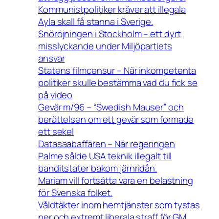
Kommunistpolitiker kräver att illegala
Ayla skall få stanna i Sverige.
Snöröjningen i Stockholm – ett dyrt
misslyckande under Miljöpartiets
ansvar
Statens filmcensur – När inkompetenta
politiker skulle bestämma vad du fick se
på video
Gevär m/96 – “Swedish Mauser” och
berättelsen om ett gevär som formade
ett sekel
Datasaabaffären – När regeringen
Palme sålde USA teknik illegalt till
banditstater bakom järnridån.
Mariam vill fortsätta vara en belastning
för Svenska folket.
Våldtäkter inom hemtjänster som tystas
ner och extremt liberala straff för GM.