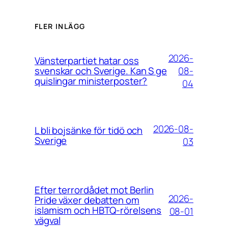
FLER INLÄGG
2026-
Vänsterpartiet hatar oss
08-
svenskar och Sverige. Kan S ge
quislingar ministerposter?
04
2026-08-
L bli bojsänke för tidö och
Sverige
03
Efter terrordådet mot Berlin
2026-
Pride växer debatten om
islamism och HBTQ-rörelsens
08-01
vägval