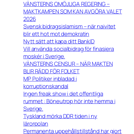
VÄNSTERNS OMÖJLIGA REGERING –
MAKTKAMPEN SOM KAN AVGÖRA VALET
2026
Svensk bidragsislamism – när naivitet
blir ett hot mot demokratin
Nytt sätt att kapa ditt BankID
Vill använda socialbidrag för finasiera
moskér i Sverige.
VÄNSTERNS CENSUR – NÄR MAKTEN
BLIR RÄDD FÖR FOLKET
MP Politiker inbladad i
korruptionskandal
Ingen freak show i det offentliga
rummet : Böneutrop hör inte hemma i
Sverige.
Tyskland mörka DDR tiden i ny
lärorpolan
Permanenta uppehållstillstånd har gjort