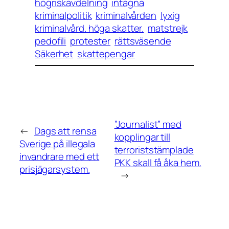
högriskavdelning
intagna
kriminalpolitik
kriminalvården
lyxig
kriminalvård. höga skatter.
matstrejk
pedofili
protester
rättsväsende
Säkerhet
skattepengar
”Journalist” med
←
Dags att rensa
kopplingar till
Sverige på illegala
terroriststämplade
invandrare med ett
PKK skall få åka hem.
prisjägarsystem.
→