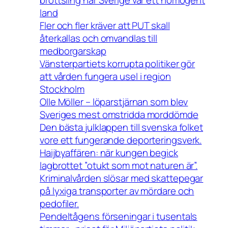
land
Fler och fler kräver att PUT skall
återkallas och omvandlas till
medborgarskap
Vänsterpartiets korrupta politiker gör
att vården fungera usel i region
Stockholm
Olle Möller – löparstjärnan som blev
Sveriges mest omstridda morddömde
Den bästa julklappen till svenska folket
vore ett fungerande deporteringsverk.
Haijbyaffären: när kungen begick
lagbrottet ”otukt som mot naturen är”.
Kriminalvården slösar med skattepegar
på lyxiga transporter av mördare och
pedofiler.
Pendeltågens förseningar i tusentals