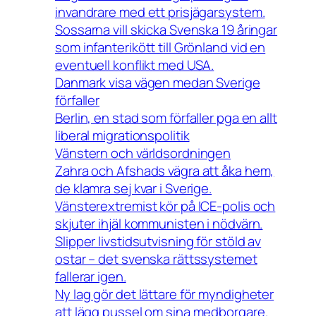
invandrare med ett prisjägarsystem.
Sossarna vill skicka Svenska 19 åringar
som infanterikött till Grönland vid en
eventuell konflikt med USA.
Danmark visa vägen medan Sverige
förfaller
Berlin, en stad som förfaller pga en allt
liberal migrationspolitik
Vänstern och världsordningen
Zahra och Afshads vägra att åka hem,
de klamra sej kvar i Sverige.
Vänsterextremist kör på ICE-polis och
skjuter ihjäl kommunisten i nödvärn.
Slipper livstidsutvisning för stöld av
ostar – det svenska rättssystemet
fallerar igen.
Ny lag gör det lättare för myndigheter
att lägg pussel om sina medborgare.