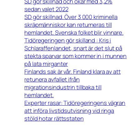
SD gör skillnad och ökar med 3,2%
sedan valet 2022
SD gör skillnad. Över 3 000 kriminella
skräpmänniskor kan returneras till
hemlandet. Svenska folket blir vinnare.
Tidöregeringen gör skilland : Kris i
Schlaraffenlandet, snart är det slut på
stekta sparvar som kommer in i munnen
på lata mirganter
Finlands sak är vår. Finland klara av att
retunera avfallet ifrån
migrationsindustrin tillbaka till
hemlandet.
Experter rasar: Tidöregeringens vägran
att införa livstidsutvisning vid ringa
stöld hotar rättsstaten