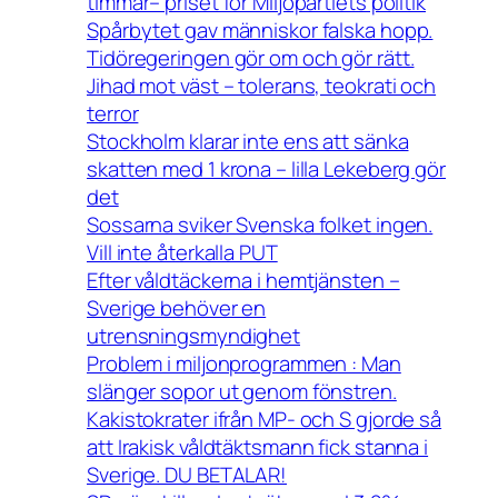
timmar– priset för Miljöpartiets politik
Spårbytet gav människor falska hopp.
Tidöregeringen gör om och gör rätt.
Jihad mot väst – tolerans, teokrati och
terror
Stockholm klarar inte ens att sänka
skatten med 1 krona – lilla Lekeberg gör
det
Sossarna sviker Svenska folket ingen.
Vill inte återkalla PUT
Efter våldtäckerna i hemtjänsten –
Sverige behöver en
utrensningsmyndighet
Problem i miljonprogrammen : Man
slänger sopor ut genom fönstren.
Kakistokrater ifrån MP- och S gjorde så
att Irakisk våldtäktsmann fick stanna i
Sverige. DU BETALAR!