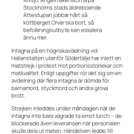
Älvsjö. Ängelmakerskorna på
Stockholms stads äldreboende
Ättestupan jobbar hårt så
köttberget Orvar ska bort, så
befolkningsutbyte kan eskalera
ännu mer.
Intagna på en högriskavdelning vid
Hallanstalten utanför Södertälje har inlett en
matstrejk i protest mot portionsstorlekar och
matkvalitet. Enligt uppgifter rör det sig om en
avdelning där flera intagna är dömda för
barnamord, styckmord och andra grova
brott.
Strejken inleddes under måndagen när de
intagna inte bara vägrade ta emot lunch – de
blockerade även leveransen när personalen
skulle dela ut maten. Händelsen ledde till