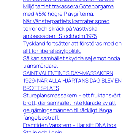
Miljöpartiet trakassera Göteborgarna
med 45% högre P avgifterna.
När Vänsterpartiets kamrater spred
terror och skräck på Västtyska
ambassaden i Stockholm 1975
Tyskland fortsätter att förstöras med en
allt för liberal asylpolitik.
Så kan samhället skydda sej emot onda
transmördare.
SAINT VALENTINE’S DAY-MASSAKERN
1929: NÄR ALLA HJÄRTANS DAG BLEV EN
BROTTSPLATS
Stureplansmassakern – ett fruktansvärt
brott, där samhället inte klarade av att
ge gärningsmännen tillräckligt långa
fängelsestraff.
Framtiden Vänstern – Har sitt DNA hos
Stalin och Lenin.