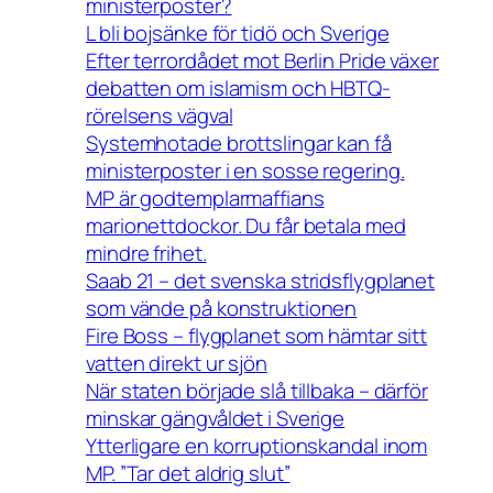
ministerposter?
L bli bojsänke för tidö och Sverige
Efter terrordådet mot Berlin Pride växer
debatten om islamism och HBTQ-
rörelsens vägval
Systemhotade brottslingar kan få
ministerposter i en sosse regering.
MP är godtemplarmaffians
marionettdockor. Du får betala med
mindre frihet.
Saab 21 – det svenska stridsflygplanet
som vände på konstruktionen
Fire Boss – flygplanet som hämtar sitt
vatten direkt ur sjön
När staten började slå tillbaka – därför
minskar gängvåldet i Sverige
Ytterligare en korruptionskandal inom
MP. ”Tar det aldrig slut”