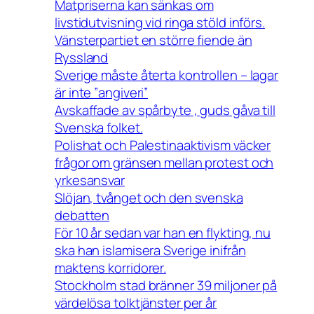
Matpriserna kan sänkas om
livstidutvisning vid ringa stöld införs.
Vänsterpartiet en större fiende än
Ryssland
Sverige måste återta kontrollen – lagar
är inte ”angiveri”
Avskaffade av spårbyte , guds gåva till
Svenska folket.
Polishat och Palestinaaktivism väcker
frågor om gränsen mellan protest och
yrkesansvar
Slöjan, tvånget och den svenska
debatten
För 10 år sedan var han en flykting, nu
ska han islamisera Sverige inifrån
maktens korridorer.
Stockholm stad bränner 39 miljoner på
värdelösa tolktjänster per år