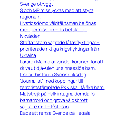
Sverige otryggt
S och MP misslyckas med att styra
regionen .
Livstidsdömd våldtäktsman belönas
med permission – du betalar för
lyxvården.
Staffanstorp vägrade låtasflyktingar –
prioriterade riktiga krigsflyktingar från
Ukraina
Lärare i Malmö använder koranen för att
driva ut djävulen ur sinnesslöa barn.
L snart historia i Svensk riksdag
”Journalist” med kopplingar till
terroriststämplade PKK skall få åka hem.
Matstrejk på Hall: intagna dömda för
barnamord och grova våldsbrott
vägrade mat – låstes in
Dags att rensa Sverige på illegala