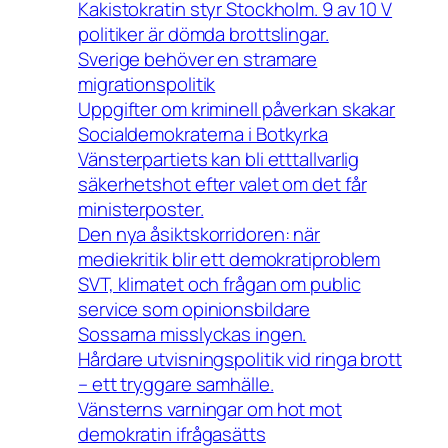
Kakistokratin styr Stockholm. 9 av 10 V
politiker är dömda brottslingar.
Sverige behöver en stramare
migrationspolitik
Uppgifter om kriminell påverkan skakar
Socialdemokraterna i Botkyrka
Vänsterpartiets kan bli etttallvarlig
säkerhetshot efter valet om det får
ministerposter.
Den nya åsiktskorridoren: när
mediekritik blir ett demokratiproblem
SVT, klimatet och frågan om public
service som opinionsbildare
Sossarna misslyckas ingen.
Hårdare utvisningspolitik vid ringa brott
– ett tryggare samhälle.
Vänsterns varningar om hot mot
demokratin ifrågasätts