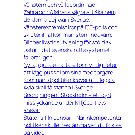
Vänstern och världsordningen
Zahra och Afshads vägra att åka hem,
de klamra sej kvar i Sverige.
Vänsterextremist kör på ICE-polis och
skjuter ihjäl kommunisten i nödvärn.
Slipper livstidsutvisning för stöld av
ostar – det svenska rättssystemet
fallerar igen.
Ny lag gör det lättare för myndigheter
att lägg pussel om sina medborgare.
Kommunistpolitiker kräver att illegala
Ayla skall få stanna i Sverige.
Snöröjningen i Stockholm – ett dyrt
misslyckande under Miljöpartiets
ansvar
Statens filmcensur – När inkompetenta
politiker skulle bestämma vad du fick se
på video