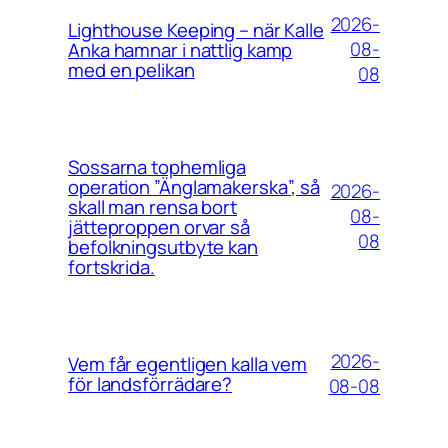
2026-
Lighthouse Keeping – när Kalle
08-
Anka hamnar i nattlig kamp
med en pelikan
08
Sossarna tophemliga
operation ”Änglamakerska”, så
2026-
skall man rensa bort
08-
jätteproppen orvar så
08
befolkningsutbyte kan
fortskrida.
2026-
Vem får egentligen kalla vem
för landsförrädare?
08-08