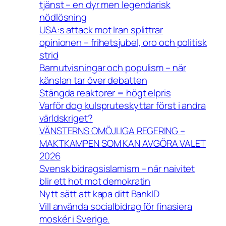
tjänst – en dyr men legendarisk
nödlösning
USA:s attack mot Iran splittrar
opinionen – frihetsjubel, oro och politisk
strid
Barnutvisningar och populism – när
känslan tar över debatten
Stängda reaktorer = högt elpris
Varför dog kulspruteskyttar först i andra
världskriget?
VÄNSTERNS OMÖJLIGA REGERING –
MAKTKAMPEN SOM KAN AVGÖRA VALET
2026
Svensk bidragsislamism – när naivitet
blir ett hot mot demokratin
Nytt sätt att kapa ditt BankID
Vill använda socialbidrag för finasiera
moskér i Sverige.