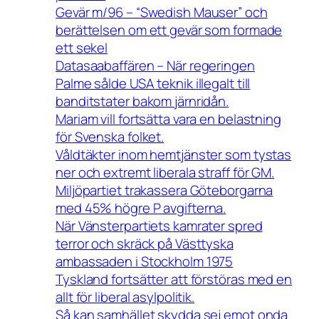
Gevär m/96 – “Swedish Mauser” och
berättelsen om ett gevär som formade
ett sekel
Datasaabaffären – När regeringen
Palme sålde USA teknik illegalt till
banditstater bakom järnridån.
Mariam vill fortsätta vara en belastning
för Svenska folket.
Våldtäkter inom hemtjänster som tystas
ner och extremt liberala straff för GM.
Miljöpartiet trakassera Göteborgarna
med 45% högre P avgifterna.
När Vänsterpartiets kamrater spred
terror och skräck på Västtyska
ambassaden i Stockholm 1975
Tyskland fortsätter att förstöras med en
allt för liberal asylpolitik.
Så kan samhället skydda sej emot onda