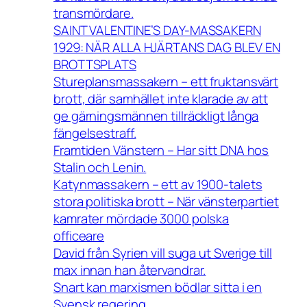
transmördare.
SAINT VALENTINE’S DAY-MASSAKERN
1929: NÄR ALLA HJÄRTANS DAG BLEV EN
BROTTSPLATS
Stureplansmassakern – ett fruktansvärt
brott, där samhället inte klarade av att
ge gärningsmännen tillräckligt långa
fängelsestraff.
Framtiden Vänstern – Har sitt DNA hos
Stalin och Lenin.
Katynmassakern – ett av 1900-talets
stora politiska brott – När vänsterpartiet
kamrater mördade 3000 polska
officeare
David från Syrien vill suga ut Sverige till
max innan han återvandrar.
Snart kan marxismen bödlar sitta i en
Svensk regering