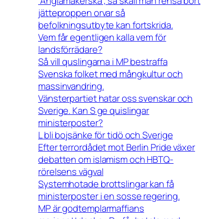
”Änglamakerska”, så skall man rensa bort
jätteproppen orvar så
befolkningsutbyte kan fortskrida.
Vem får egentligen kalla vem för
landsförrädare?
Så vill quslingarna i MP bestraffa
Svenska folket med mångkultur och
massinvandring.
Vänsterpartiet hatar oss svenskar och
Sverige. Kan S ge quislingar
ministerposter?
L bli bojsänke för tidö och Sverige
Efter terrordådet mot Berlin Pride växer
debatten om islamism och HBTQ-
rörelsens vägval
Systemhotade brottslingar kan få
ministerposter i en sosse regering.
MP är godtemplarmaffians