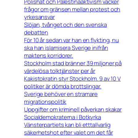
Polishat och Palestinaaktivism väcker
frågor om gränsen mellan protest och
yrkesansvar
Slöjan, tvånget och den svenska
debatten
För 10 år sedan var han en flykting, nu
ska han islamisera Sverige inifrån
maktens korridorer.
Stockholm stad bränner 39 miljoner på
värdelösa tolktjänster per år
Kakistokratin styr Stockholm. 9 av 10 V
politiker är dömda brottslingar.
Sverige behöver en stramare
migrationspolitik
Uppgifter om kriminell påverkan skakar
Socialdemokraterna i Botkyrka
Vänsterpartiets kan bli etttallvarlig
säkerhetshot efter valet om det får