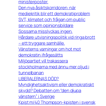
ministerposter.
Den nya åsiktskorridoren: när
mediekritik blir ett demokratiproblem
SVT, klimatet och frågan om public
service som opinionsbildare
Sossarna misslyckas ingen.
Hårdare utvisningspolitik vid ringa brott
– ett tryggare samhälle.
Vänsterns varningar om hot mot
demokratin ifrågasätts
Miljöpartiet vill trakassera
stockholmarna med ännu mer oljud i
tunnelbanan
LIBERALERNAS DÖD?
Myndighetsaktivism eller demokratiskt
skydd? Debatten om “den djupa
vänstern” i Sverige
Kpist m/40 Thompson-kpisten i svensk