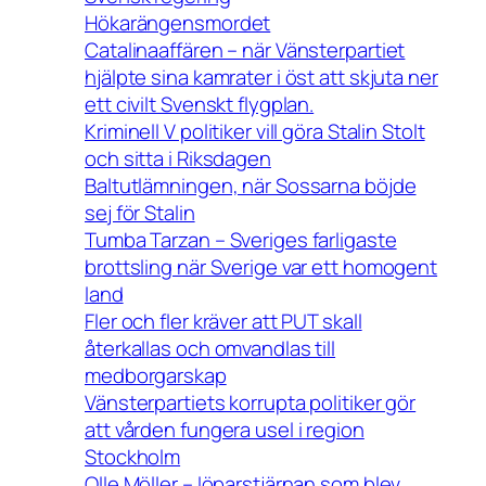
Hökarängensmordet
Catalinaaffären – när Vänsterpartiet
hjälpte sina kamrater i öst att skjuta ner
ett civilt Svenskt flygplan.
Kriminell V politiker vill göra Stalin Stolt
och sitta i Riksdagen
Baltutlämningen, när Sossarna böjde
sej för Stalin
Tumba Tarzan – Sveriges farligaste
brottsling när Sverige var ett homogent
land
Fler och fler kräver att PUT skall
återkallas och omvandlas till
medborgarskap
Vänsterpartiets korrupta politiker gör
att vården fungera usel i region
Stockholm
Olle Möller – löparstjärnan som blev