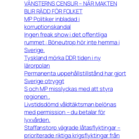
VÄNSTERNS CENSUR – NÄR MAKTEN
BLIR RÄDD FÖR FOLKET
MP Politiker inbladad i
korruptionskandal
Ingen freak show i det offentliga
rummet : Böneutrop hör inte hemma i
Sverige.
Tyskland mörka DDR tiden i ny
lärorpolan
Permanenta uppehållstillstånd har gjort
Sverige otryggt
S och MP misslyckas med att styra
regionen .
Livstidsdömd våldtäktsman belönas
med permission – du betalar för
lyxvården.
Staffanstorp vägrade låtasflyktingar –
prioriterade riktiga krigsflyktingar från