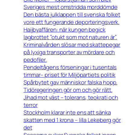
Sveriges mest omstridda morddömde
Den bästa julklappen till svenska folket
vore ett fungerande deporteringsverk.
Haijbyaffären: när kungen begick
lagbrottet ”otukt som mot naturen är”.
Kriminalvården slösar med skattepegar
på lyxiga transporter av mördare och
pedofiler.
Pendeltågens förseningar i tusentals
timmar– priset för Miljöpartiets politik
Spårbytet gav människor falska hopp.
Tidöregeringen gör om och gör rätt.
Jihad mot väst – tolerans, teokrati och
terror
Stockholm klarar inte ens att sänka
skatten med 1 krona – lilla Lekeberg gör
det
Sossarna sviker Svenska folket ingen.