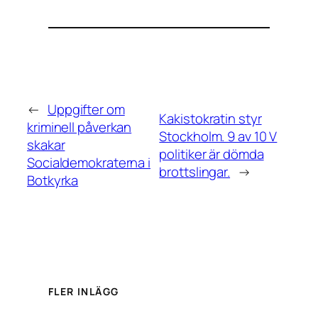
←
Uppgifter om
Kakistokratin styr
kriminell påverkan
Stockholm. 9 av 10 V
skakar
politiker är dömda
Socialdemokraterna i
brottslingar.
→
Botkyrka
FLER INLÄGG