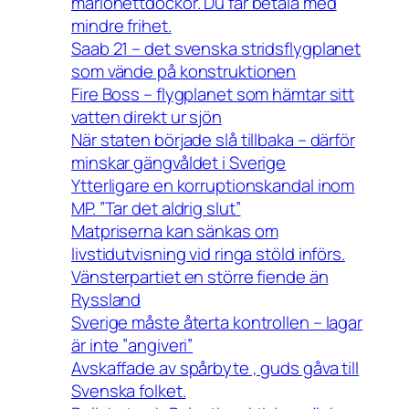
marionettdockor. Du får betala med
mindre frihet.
Saab 21 – det svenska stridsflygplanet
som vände på konstruktionen
Fire Boss – flygplanet som hämtar sitt
vatten direkt ur sjön
När staten började slå tillbaka – därför
minskar gängvåldet i Sverige
Ytterligare en korruptionskandal inom
MP. ”Tar det aldrig slut”
Matpriserna kan sänkas om
livstidutvisning vid ringa stöld införs.
Vänsterpartiet en större fiende än
Ryssland
Sverige måste återta kontrollen – lagar
är inte ”angiveri”
Avskaffade av spårbyte , guds gåva till
Svenska folket.