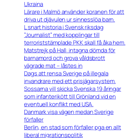
Ukraina
Lärare i Malmö använder koranen för att
driva ut djävulen ur sinnesslöa barn.
L snart historia i Svensk riksdag
”Journalist” med kopplingar till
terroriststämplade PKK skall få åka hem.
Matstrejk på Hall: intagna dömda för
barnamord och grova våldsbrott
vägrade mat – låstes in
Dags att rensa Sverige på illegala
invandrare med ett prisjägarsystem.
Sossarna vill skicka Svenska 19 åringar
som infanterikött till Grönland vid en
eventuell konflikt med USA.
Danmark visa vägen medan Sverige
förfaller
Berlin, en stad som förfaller pga en allt
liberal migrationspolitik