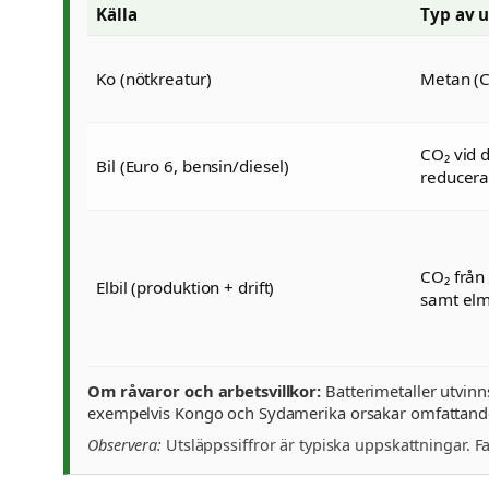
Källa
Typ av 
Ko (nötkreatur)
Metan (C
CO₂ vid d
Bil (Euro 6, bensin/diesel)
reducer
CO₂ från
Elbil (produktion + drift)
samt elm
Om råvaror och arbetsvillkor:
Batterimetaller utvinn
exempelvis Kongo och Sydamerika orsakar omfattande
Observera:
Utsläppssiffror är typiska uppskattningar. F