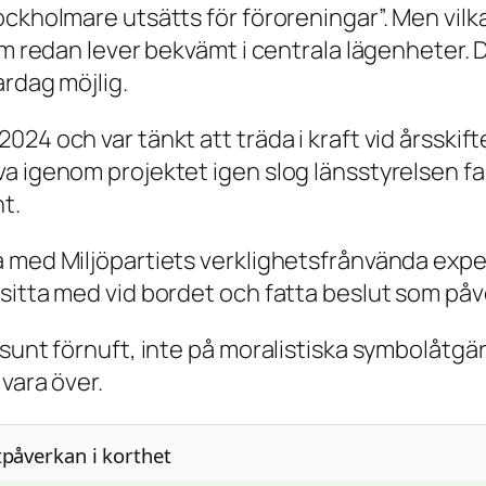
ockholmare utsätts för föroreningar”. Men vilk
om redan lever bekvämt i centrala lägenheter. D
ardag möjlig.
024 och var tänkt att träda i kraft vid årsski
 igenom projektet igen slog länsstyrelsen fast
t.
a med Miljöpartiets verklighetsfrånvända expe
sitta med vid bordet och fatta beslut som på
 sunt förnuft, inte på moralistiska symbolåtgä
vara över.
tpåverkan i korthet