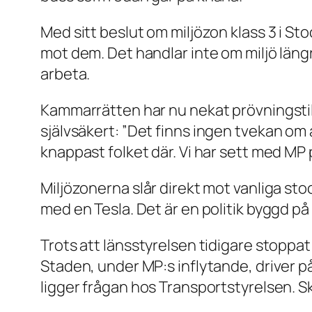
Med sitt beslut om miljözon klass 3 i St
mot dem. Det handlar inte om miljö läng
arbeta.
Kammarrätten har nu nekat prövningstil
självsäkert:
”Det finns ingen tvekan om at
knappast folket där. Vi har sett med MP 
Miljözonerna slår direkt mot vanliga st
med en Tesla. Det är en politik byggd på k
Trots att länsstyrelsen tidigare stoppat 
Staden, under MP:s inflytande, driver på
ligger frågan hos Transportstyrelsen. Sk