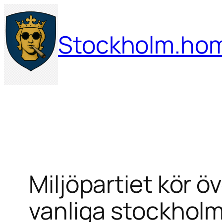
Hoppa
till
Stockholm.ho
innehåll
Miljöpartiet kör ö
vanliga stockholma