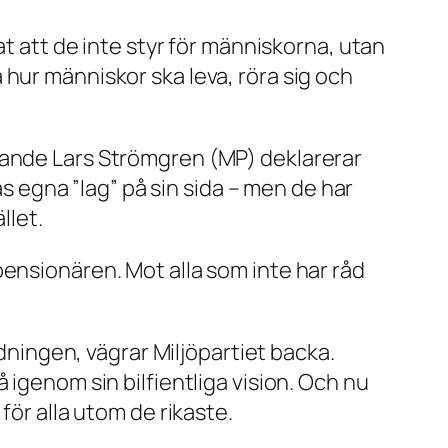
at att de inte styr för människorna, utan
hur människor ska leva, röra sig och
lande Lars Strömgren (MP) deklarerar
s egna ”lag” på sin sida – men de har
llet.
pensionären. Mot alla som inte har råd
edningen, vägrar Miljöpartiet backa.
 igenom sin bilfientliga vision. Och nu
för alla utom de rikaste.