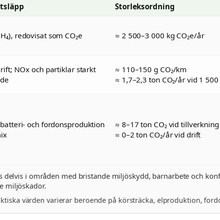
utsläpp
Storleksordning
H₄), redovisat som CO₂e
≈ 2 500–3 000 kg CO₂e/år
rift; NOx och partiklar starkt
≈ 110–150 g CO₂/km
ade
≈ 1,7–2,3 ton CO₂/år vid 1 500
 batteri- och fordonsproduktion
≈ 8–17 ton CO₂ vid tillverkning
ix
≈ 0–2 ton CO₂/år vid drift
s delvis i områden med bristande miljöskydd, barnarbete och konfli
 miljöskador.
aktiska värden varierar beroende på körsträcka, elproduktion, ford