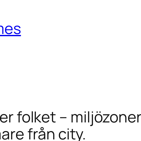
mes
ver folket – miljözone
re från city.