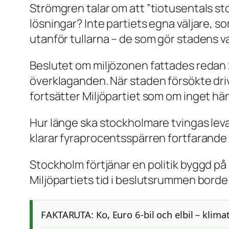
Strömgren talar om att ”tiotusentals st
lösningar? Inte partiets egna väljare, s
utanför tullarna – de som gör stadens v
Beslutet om miljözonen fattades redan 2
överklaganden. När staden försökte driva
fortsätter Miljöpartiet som om inget hän
Hur länge ska stockholmare tvingas lev
klarar fyraprocentsspärren fortfarande 
Stockholm förtjänar en politik byggd på
Miljöpartiets tid i beslutsrummen borde 
FAKTARUTA: Ko, Euro 6-bil och elbil – klima