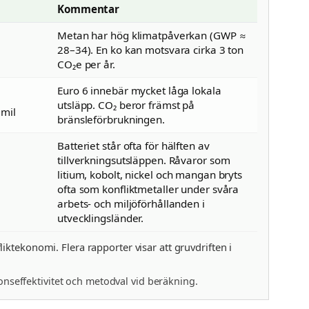
Kommentar
Metan har hög klimatpåverkan (GWP ≈
28–34). En ko kan motsvara cirka 3 ton
CO₂e per år.
Euro 6 innebär mycket låga lokala
utsläpp. CO₂ beror främst på
 mil
bränsleförbrukningen.
Batteriet står ofta för hälften av
tillverkningsutsläppen. Råvaror som
litium, kobolt, nickel och mangan bryts
ofta som konfliktmetaller under svåra
arbets- och miljöförhållanden i
utvecklingsländer.
ktekonomi. Flera rapporter visar att gruvdriften i
onseffektivitet och metodval vid beräkning.