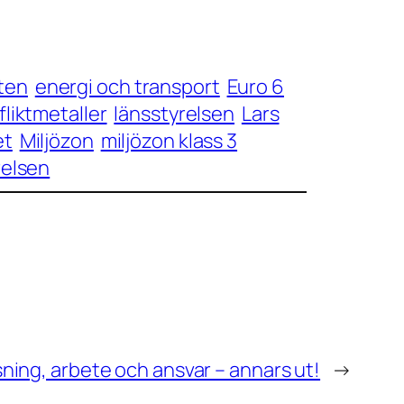
iten
energi och transport
Euro 6
fliktmetaller
länsstyrelsen
Lars
et
Miljözon
miljözon klass 3
relsen
sning, arbete och ansvar – annars ut!
→