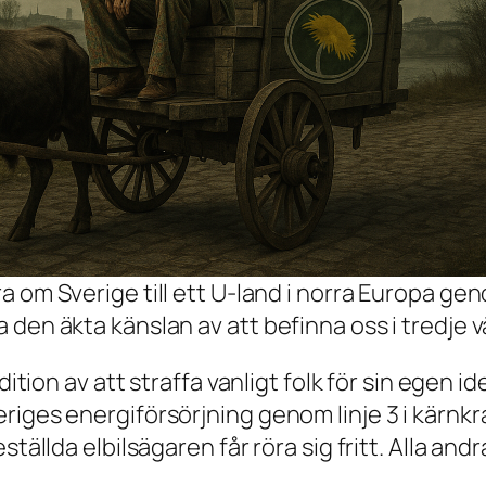
öra om Sverige till ett U-land i norra Europa gen
va den äkta känslan av att befinna oss i tredje v
dition av att straffa vanligt folk för sin egen 
riges energiförsörjning genom linje 3 i kärnkr
ällda elbilsägaren får röra sig fritt. Alla andra 