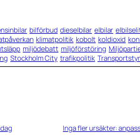
nsinbilar
bilförbud
dieselbilar
elbilar
elbilsel
atpåverkan
klimatpolitik
kobolt
koldioxid
kon
tsläpp
miljödebatt
miljöförstöring
Miljöparti
ing
Stockholm City
trafikpolitik
Transportsty
ksdag
Inga fler ursäkter: anpas