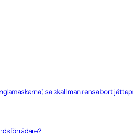
glamaskarna”, så skall man rensa bort jättep
landsförrädare?