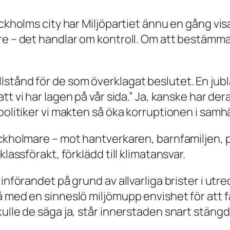
ockholms city har Miljöpartiet ännu en gång vis
re – det handlar om kontroll. Om att bestämma 
lstånd för de som överklagat beslutet. En jub
t vi har lagen på vår sida.”
Ja, kanske har dera
politiker vi makten så öka korruptionen i samhä
ockholmare – mot hantverkaren, barnfamiljen, 
lassförakt, förklädd till klimatansvar.
införandet på grund av allvarliga brister i utr
 med en sinneslö miljömupp envishet för att få
ulle de säga ja, står innerstaden snart stängd 