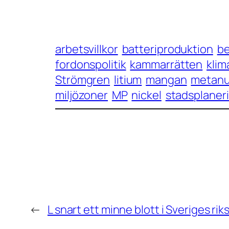
arbetsvillkor
batteriproduktion
be
fordonspolitik
kammarrätten
klim
Strömgren
litium
mangan
metanu
miljözoner
MP
nickel
stadsplaner
←
L snart ett minne blott i Sveriges ri