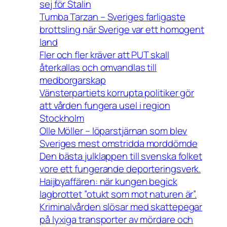
sej för Stalin
Tumba Tarzan – Sveriges farligaste
brottsling när Sverige var ett homogent
land
Fler och fler kräver att PUT skall
återkallas och omvandlas till
medborgarskap
Vänsterpartiets korrupta politiker gör
att vården fungera usel i region
Stockholm
Olle Möller – löparstjärnan som blev
Sveriges mest omstridda morddömde
Den bästa julklappen till svenska folket
vore ett fungerande deporteringsverk.
Haijbyaffären: när kungen begick
lagbrottet ”otukt som mot naturen är”.
Kriminalvården slösar med skattepegar
på lyxiga transporter av mördare och