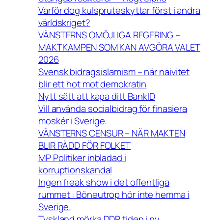
Varför dog kulspruteskyttar först i andra
världskriget?
VÄNSTERNS OMÖJLIGA REGERING –
MAKTKAMPEN SOM KAN AVGÖRA VALET
2026
Svensk bidragsislamism – när naivitet
blir ett hot mot demokratin
Nytt sätt att kapa ditt BankID
Vill använda socialbidrag för finasiera
moskér i Sverige.
VÄNSTERNS CENSUR – NÄR MAKTEN
BLIR RÄDD FÖR FOLKET
MP Politiker inbladad i
korruptionskandal
Ingen freak show i det offentliga
rummet : Böneutrop hör inte hemma i
Sverige.
Tyskland mörka DDR tiden i ny