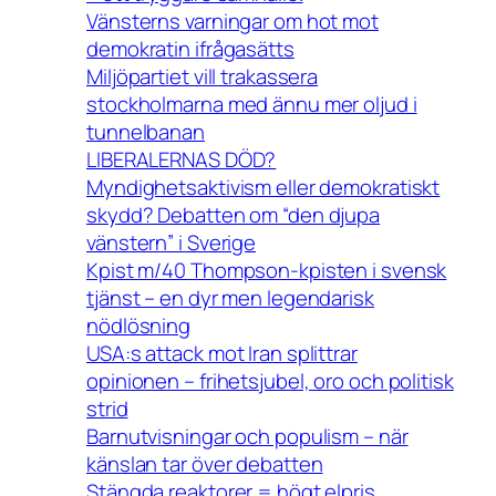
Vänsterns varningar om hot mot
demokratin ifrågasätts
Miljöpartiet vill trakassera
stockholmarna med ännu mer oljud i
tunnelbanan
LIBERALERNAS DÖD?
Myndighetsaktivism eller demokratiskt
skydd? Debatten om “den djupa
vänstern” i Sverige
Kpist m/40 Thompson-kpisten i svensk
tjänst – en dyr men legendarisk
nödlösning
USA:s attack mot Iran splittrar
opinionen – frihetsjubel, oro och politisk
strid
Barnutvisningar och populism – när
känslan tar över debatten
Stängda reaktorer = högt elpris