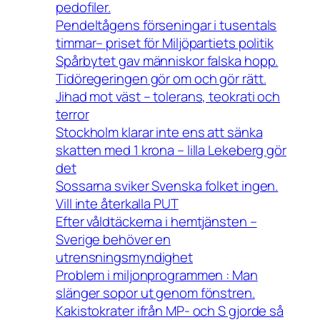
pedofiler.
Pendeltågens förseningar i tusentals
timmar– priset för Miljöpartiets politik
Spårbytet gav människor falska hopp.
Tidöregeringen gör om och gör rätt.
Jihad mot väst – tolerans, teokrati och
terror
Stockholm klarar inte ens att sänka
skatten med 1 krona – lilla Lekeberg gör
det
Sossarna sviker Svenska folket ingen.
Vill inte återkalla PUT
Efter våldtäckerna i hemtjänsten –
Sverige behöver en
utrensningsmyndighet
Problem i miljonprogrammen : Man
slänger sopor ut genom fönstren.
Kakistokrater ifrån MP- och S gjorde så