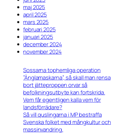
maj 2025
april 2025
mars 2025
februari 2025
januari 2025
december 2024
november 2024
Sossarna tophemliga operation
”Änglamaskarna”, så skall man rensa
bort jätteproppen orvar så
befolkningsutbyte kan fortskrida.
Vem får egentligen kalla vem för
landsförrädare?
Så vill quslingarna i MP bestraffa
Svenska folket med mångkultur och
massinvandring.