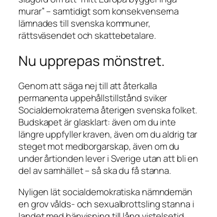
murar” – samtidigt som konsekvenserna
lämnades till svenska kommuner,
rättsväsendet och skattebetalare.
Nu upprepas mönstret.
Genom att säga nej till att återkalla
permanenta uppehållstillstånd sviker
Socialdemokraterna återigen svenska folket.
Budskapet är glasklart: även om du inte
längre uppfyller kraven, även om du aldrig tar
steget mot medborgarskap, även om du
under årtionden lever i Sverige utan att bli en
del av samhället – så ska du få stanna.
Nyligen lät socialdemokratiska nämndemän
en grov vålds- och sexualbrottsling stanna i
landet med hänvisning till lång vistelsetid.