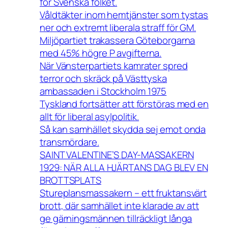
för Svenska folket.
Våldtäkter inom hemtjänster som tystas
ner och extremt liberala straff för GM.
Miljöpartiet trakassera Göteborgarna
med 45% högre P avgifterna.
När Vänsterpartiets kamrater spred
terror och skräck på Västtyska
ambassaden i Stockholm 1975
Tyskland fortsätter att förstöras med en
allt för liberal asylpolitik.
Så kan samhället skydda sej emot onda
transmördare.
SAINT VALENTINE’S DAY-MASSAKERN
1929: NÄR ALLA HJÄRTANS DAG BLEV EN
BROTTSPLATS
Stureplansmassakern – ett fruktansvärt
brott, där samhället inte klarade av att
ge gärningsmännen tillräckligt långa