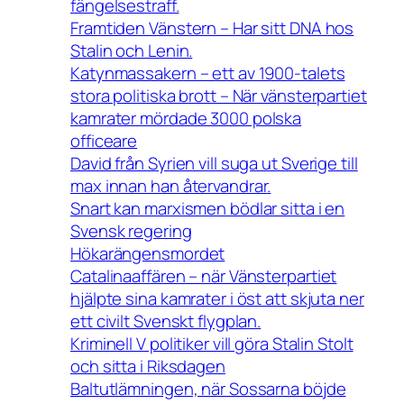
fängelsestraff.
Framtiden Vänstern – Har sitt DNA hos
Stalin och Lenin.
Katynmassakern – ett av 1900-talets
stora politiska brott – När vänsterpartiet
kamrater mördade 3000 polska
officeare
David från Syrien vill suga ut Sverige till
max innan han återvandrar.
Snart kan marxismen bödlar sitta i en
Svensk regering
Hökarängensmordet
Catalinaaffären – när Vänsterpartiet
hjälpte sina kamrater i öst att skjuta ner
ett civilt Svenskt flygplan.
Kriminell V politiker vill göra Stalin Stolt
och sitta i Riksdagen
Baltutlämningen, när Sossarna böjde