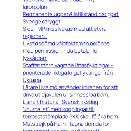
lärorpolan
Permanenta uppehållstillstånd har gjort
Sverige otryggt
S och MP misslyckas med att styra
regionen .
Livstidsdömd våldtäktsman belönas
med permission – du betalar för
lyxvården.
Staffanstorp vägrade låtasflyktingar –
prioriterade riktiga krigsflyktingar från
Ukraina
Lärare i Malmö använder koranen för att
driva ut djävulen ur sinnesslöa barn.
L snart historia i Svensk riksdag
”Journalist” med kopplingar till
terroriststämplade PKK skall få åka hem.
Matstrejk på Hall: intagna dömda för
barnamord och grova våldsbrott