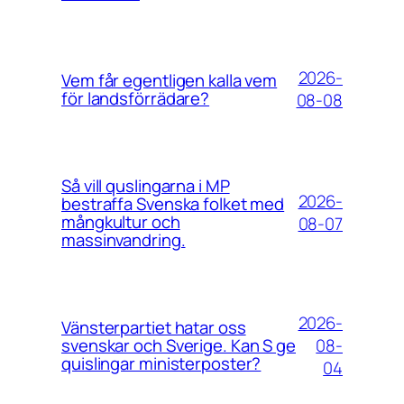
2026-
Vem får egentligen kalla vem
för landsförrädare?
08-08
Så vill quslingarna i MP
2026-
bestraffa Svenska folket med
mångkultur och
08-07
massinvandring.
2026-
Vänsterpartiet hatar oss
08-
svenskar och Sverige. Kan S ge
quislingar ministerposter?
04