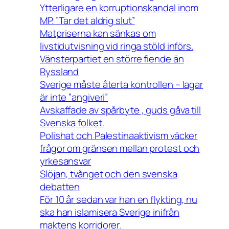
Ytterligare en korruptionskandal inom
MP. ”Tar det aldrig slut”
Matpriserna kan sänkas om
livstidutvisning vid ringa stöld införs.
Vänsterpartiet en större fiende än
Ryssland
Sverige måste återta kontrollen – lagar
är inte ”angiveri”
Avskaffade av spårbyte , guds gåva till
Svenska folket.
Polishat och Palestinaaktivism väcker
frågor om gränsen mellan protest och
yrkesansvar
Slöjan, tvånget och den svenska
debatten
För 10 år sedan var han en flykting, nu
ska han islamisera Sverige inifrån
maktens korridorer.