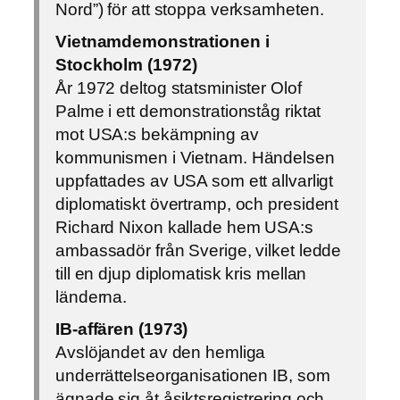
Nord”) för att stoppa verksamheten.
Vietnamdemonstrationen i
Stockholm (1972)
År 1972 deltog statsminister Olof
Palme i ett demonstrationståg riktat
mot USA:s bekämpning av
kommunismen i Vietnam. Händelsen
uppfattades av USA som ett allvarligt
diplomatiskt övertramp, och president
Richard Nixon kallade hem USA:s
ambassadör från Sverige, vilket ledde
till en djup diplomatisk kris mellan
länderna.
IB-affären (1973)
Avslöjandet av den hemliga
underrättelseorganisationen IB, som
ägnade sig åt åsiktsregistrering och