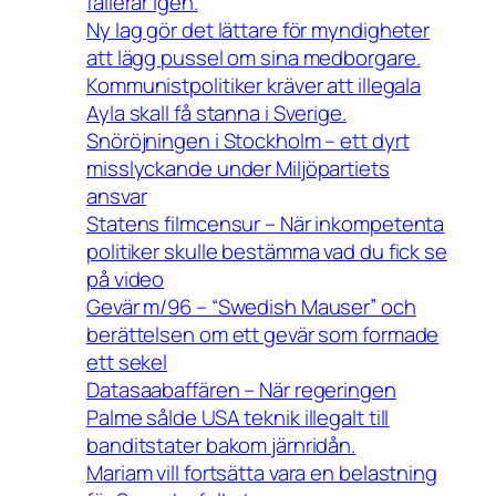
fallerar igen.
Ny lag gör det lättare för myndigheter
att lägg pussel om sina medborgare.
Kommunistpolitiker kräver att illegala
Ayla skall få stanna i Sverige.
Snöröjningen i Stockholm – ett dyrt
misslyckande under Miljöpartiets
ansvar
Statens filmcensur – När inkompetenta
politiker skulle bestämma vad du fick se
på video
Gevär m/96 – “Swedish Mauser” och
berättelsen om ett gevär som formade
ett sekel
Datasaabaffären – När regeringen
Palme sålde USA teknik illegalt till
banditstater bakom järnridån.
Mariam vill fortsätta vara en belastning