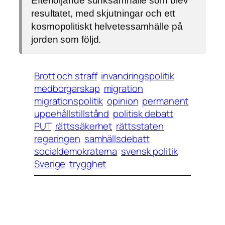
Efterföljande sunk­samhälle som blev
resultatet, med skjutningar och ett
kosmopolitiskt helvetessamhälle på
jorden som följd.
Brott och straff
invandringspolitik
medborgarskap
migration
migrationspolitik
opinion
permanent
uppehållstillstånd
politisk debatt
PUT
rättssäkerhet
rättsstaten
regeringen
samhällsdebatt
socialdemokraterna
svensk politik
Sverige
trygghet