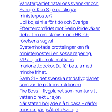
Vänsterpartiet hatar oss svenskar och
Sverige. Kan S ge quislingar
ministerposter?
L bli bojsänke för tidö och Sverige
Efter terrordådet mot Berlin Pride växer
debatten om islamism och HBTQ-
rörelsens vägval
Systemhotade brottslingar kan få
ministerposter i en sosse regering.
MP är godtemplarmaffians
marionettdockor. Du får betala med
mindre frihet.
Saab 21 – det svenska stridsflygplanet
som vände på konstruktionen
Fire Boss – flygplanet som hämtar sitt
vatten direkt ur sjön
När staten började slå tillbaka – därför
minskar gängvåldet i Sverige