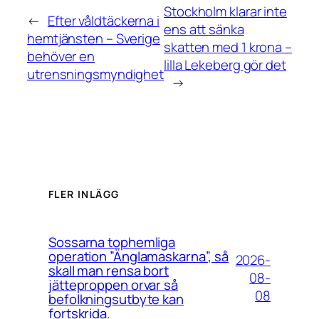
Stockholm klarar inte
←
Efter våldtäckerna i
ens att sänka
hemtjänsten – Sverige
skatten med 1 krona –
behöver en
lilla Lekeberg gör det
utrensningsmyndighet
→
FLER INLÄGG
Sossarna tophemliga
operation ”Änglamaskarna”, så
2026-
skall man rensa bort
08-
jätteproppen orvar så
08
befolkningsutbyte kan
fortskrida.