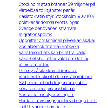
Stockholm stad bränner 39 miljoner på
värdelösa tolktjänster per år
Kakistokratin styr Stockholm. 9 av 10 V
politiker är dömda brottslingar.
Sverige behöver en stramare
migrationspolitik
Uppgifter om kriminell påverkan skakar
Socialdemokraterna i Botkyrka
Vänsterpartiets kan bli etttallvarlig
säkerhetshot efter valet om det får
ministerposter.
Den nya åsiktskorridoren: när
mediekritik blir ett demokratiproblem
SVT, klimatet och frågan om public
service som opinionsbildare
Sossarna misslyckas ingen.
Hårdare utvisningspolitik vid ringa brott
– ett tryggare samhälle.