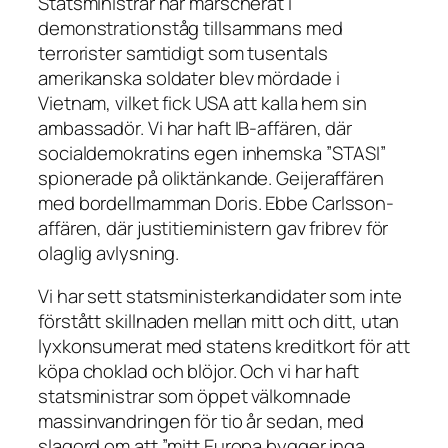
Statsministrar har marscherat i
demonstrationståg tillsammans med
terrorister samtidigt som tusentals
amerikanska soldater blev mördade i
Vietnam, vilket fick USA att kalla hem sin
ambassadör. Vi har haft IB-affären, där
socialdemokratins egen inhemska ”STASI”
spionerade på oliktänkande. Geijeraffären
med bordellmamman Doris. Ebbe Carlsson-
affären, där justitieministern gav fribrev för
olaglig avlysning.
Vi har sett statsministerkandidater som inte
förstått skillnaden mellan mitt och ditt, utan
lyxkonsumerat med statens kreditkort för att
köpa choklad och blöjor. Och vi har haft
statsministrar som öppet välkomnade
massinvandringen för tio år sedan, med
slagord om att ”mitt Europa bygger inga