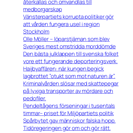
återkallas och omvandlas till
medborgarskap
Vänsterpartiets korrupta politiker gör
att vården fungera usel i region
Stockholm
Olle Möller – löparstjärnan som blev
Sveriges mest omstridda morddömde
Den bästa julklappen till svenska folket
vore ett fungerande deporteringsverk.
Haijbyaffären: när kungen begick
lagbrottet ”otukt som mot naturen är”.
Kriminalvården slösar med skattepegar
på lyxiga transporter av mördare och
pedofiler.
Pendeltågens förseningar i tusentals
timmar– priset för Miljöpartiets politik
Spårbytet gav människor falska hopp.
Tidöregeringen gör om och gör rätt.