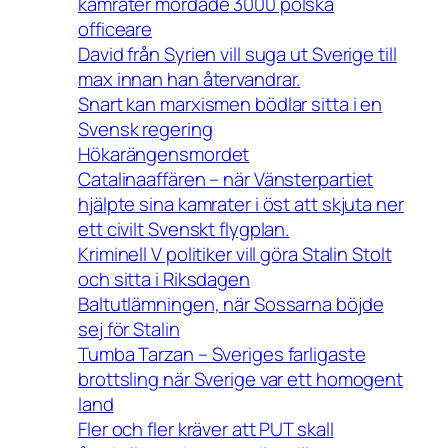
kamrater mördade 3000 polska
officeare
David från Syrien vill suga ut Sverige till
max innan han återvandrar.
Snart kan marxismen bödlar sitta i en
Svensk regering
Hökarängensmordet
Catalinaaffären – när Vänsterpartiet
hjälpte sina kamrater i öst att skjuta ner
ett civilt Svenskt flygplan.
Kriminell V politiker vill göra Stalin Stolt
och sitta i Riksdagen
Baltutlämningen, när Sossarna böjde
sej för Stalin
Tumba Tarzan – Sveriges farligaste
brottsling när Sverige var ett homogent
land
Fler och fler kräver att PUT skall