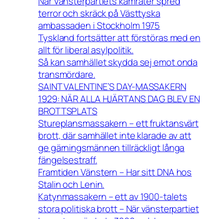
När Vänsterpartiets kamrater spred
terror och skräck på Västtyska
ambassaden i Stockholm 1975
Tyskland fortsätter att förstöras med en
allt för liberal asylpolitik.
Så kan samhället skydda sej emot onda
transmördare.
SAINT VALENTINE’S DAY-MASSAKERN
1929: NÄR ALLA HJÄRTANS DAG BLEV EN
BROTTSPLATS
Stureplansmassakern – ett fruktansvärt
brott, där samhället inte klarade av att
ge gärningsmännen tillräckligt långa
fängelsestraff.
Framtiden Vänstern – Har sitt DNA hos
Stalin och Lenin.
Katynmassakern – ett av 1900-talets
stora politiska brott – När vänsterpartiet