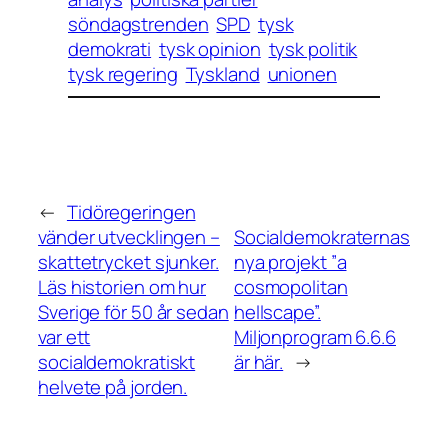
söndagstrenden
SPD
tysk
demokrati
tysk opinion
tysk politik
tysk regering
Tyskland
unionen
←
Tidöregeringen
vänder utvecklingen –
Socialdemokraternas
skattetrycket sjunker.
nya projekt ”a
Läs historien om hur
cosmopolitan
Sverige för 50 år sedan
hellscape”.
var ett
Miljonprogram 6.6.6
socialdemokratiskt
är här.
→
helvete på jorden.