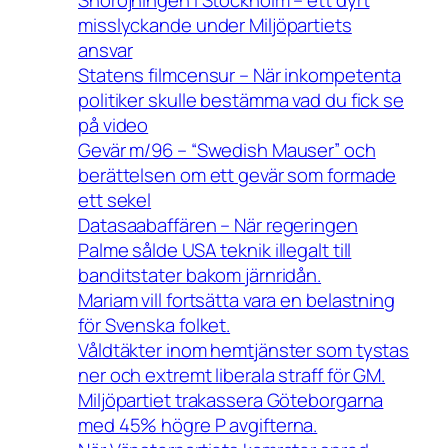
misslyckande under Miljöpartiets
ansvar
Statens filmcensur – När inkompetenta
politiker skulle bestämma vad du fick se
på video
Gevär m/96 – “Swedish Mauser” och
berättelsen om ett gevär som formade
ett sekel
Datasaabaffären – När regeringen
Palme sålde USA teknik illegalt till
banditstater bakom järnridån.
Mariam vill fortsätta vara en belastning
för Svenska folket.
Våldtäkter inom hemtjänster som tystas
ner och extremt liberala straff för GM.
Miljöpartiet trakassera Göteborgarna
med 45% högre P avgifterna.