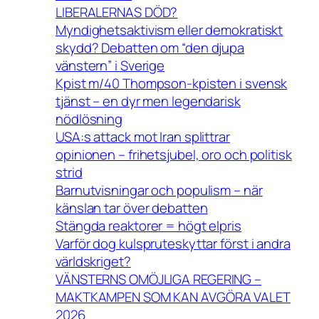
LIBERALERNAS DÖD?
Myndighetsaktivism eller demokratiskt
skydd? Debatten om “den djupa
vänstern” i Sverige
Kpist m/40 Thompson-kpisten i svensk
tjänst – en dyr men legendarisk
nödlösning
USA:s attack mot Iran splittrar
opinionen – frihetsjubel, oro och politisk
strid
Barnutvisningar och populism – när
känslan tar över debatten
Stängda reaktorer = högt elpris
Varför dog kulspruteskyttar först i andra
världskriget?
VÄNSTERNS OMÖJLIGA REGERING –
MAKTKAMPEN SOM KAN AVGÖRA VALET
2026