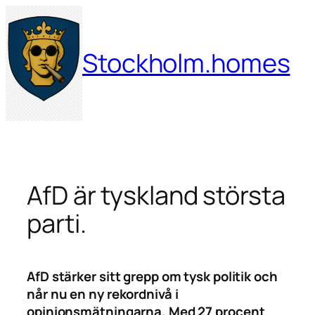
Hoppa
till
innehåll
Stockholm.homes
AfD är tyskland största
parti.
AfD stärker sitt grepp om tysk politik och
når nu en ny rekordnivå i
opinionsmätningarna. Med 27 procent