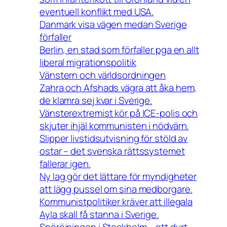
eventuell konflikt med USA.
Danmark visa vägen medan Sverige
förfaller
Berlin, en stad som förfaller pga en allt
liberal migrationspolitik
Vänstern och världsordningen
Zahra och Afshads vägra att åka hem,
de klamra sej kvar i Sverige.
Vänsterextremist kör på ICE-polis och
skjuter ihjäl kommunisten i nödvärn.
Slipper livstidsutvisning för stöld av
ostar – det svenska rättssystemet
fallerar igen.
Ny lag gör det lättare för myndigheter
att lägg pussel om sina medborgare.
Kommunistpolitiker kräver att illegala
Ayla skall få stanna i Sverige.
Snöröjningen i Stockholm – ett dyrt