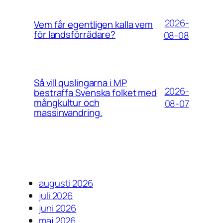
2026-
Vem får egentligen kalla vem
för landsförrädare?
08-08
Så vill quslingarna i MP
2026-
bestraffa Svenska folket med
mångkultur och
08-07
massinvandring.
augusti 2026
juli 2026
juni 2026
maj 2026