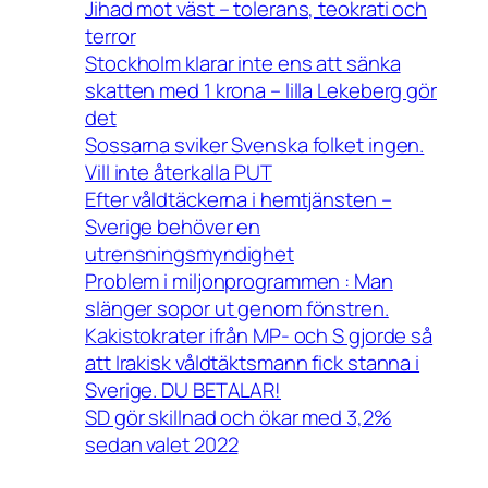
Jihad mot väst – tolerans, teokrati och
terror
Stockholm klarar inte ens att sänka
skatten med 1 krona – lilla Lekeberg gör
det
Sossarna sviker Svenska folket ingen.
Vill inte återkalla PUT
Efter våldtäckerna i hemtjänsten –
Sverige behöver en
utrensningsmyndighet
Problem i miljonprogrammen : Man
slänger sopor ut genom fönstren.
Kakistokrater ifrån MP- och S gjorde så
att Irakisk våldtäktsmann fick stanna i
Sverige. DU BETALAR!
SD gör skillnad och ökar med 3,2%
sedan valet 2022