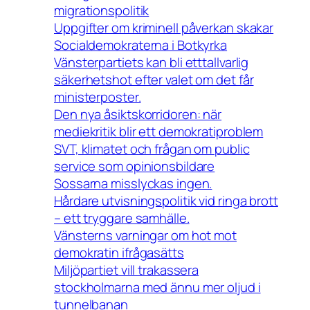
migrationspolitik
Uppgifter om kriminell påverkan skakar
Socialdemokraterna i Botkyrka
Vänsterpartiets kan bli etttallvarlig
säkerhetshot efter valet om det får
ministerposter.
Den nya åsiktskorridoren: när
mediekritik blir ett demokratiproblem
SVT, klimatet och frågan om public
service som opinionsbildare
Sossarna misslyckas ingen.
Hårdare utvisningspolitik vid ringa brott
– ett tryggare samhälle.
Vänsterns varningar om hot mot
demokratin ifrågasätts
Miljöpartiet vill trakassera
stockholmarna med ännu mer oljud i
tunnelbanan