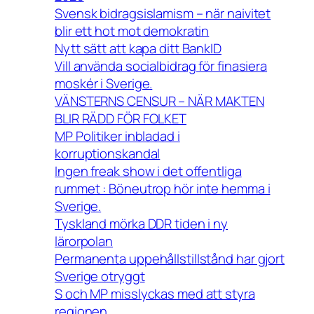
Svensk bidragsislamism – när naivitet
blir ett hot mot demokratin
Nytt sätt att kapa ditt BankID
Vill använda socialbidrag för finasiera
moskér i Sverige.
VÄNSTERNS CENSUR – NÄR MAKTEN
BLIR RÄDD FÖR FOLKET
MP Politiker inbladad i
korruptionskandal
Ingen freak show i det offentliga
rummet : Böneutrop hör inte hemma i
Sverige.
Tyskland mörka DDR tiden i ny
lärorpolan
Permanenta uppehållstillstånd har gjort
Sverige otryggt
S och MP misslyckas med att styra
regionen .