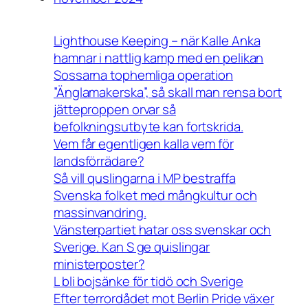
Lighthouse Keeping – när Kalle Anka
hamnar i nattlig kamp med en pelikan
Sossarna tophemliga operation
”Änglamakerska”, så skall man rensa bort
jätteproppen orvar så
befolkningsutbyte kan fortskrida.
Vem får egentligen kalla vem för
landsförrädare?
Så vill quslingarna i MP bestraffa
Svenska folket med mångkultur och
massinvandring.
Vänsterpartiet hatar oss svenskar och
Sverige. Kan S ge quislingar
ministerposter?
L bli bojsänke för tidö och Sverige
Efter terrordådet mot Berlin Pride växer