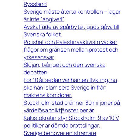
Ryssland
Sverige måste återta kontrollen – lagar
är inte ”angiveri”
Avskaffade av spårbyte , guds gåva till
Svenska folket.
Polishat och Palestinaaktivism väcker
frågor om gränsen mellan protest och
yrkesansvar
Slöjan, tvånget och den svenska
debatten
För 10 år sedan var han en flykting, nu
ska han islamisera Sverige inifrån
maktens korridorer.
Stockholm stad bränner 39 miljoner på
värdelösa tolktjänster per år
Kakistokratin styr Stockholm. 9 av 10 V
politiker är dömda brottslingar.
Sverige behöver en stramare