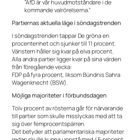
”AfD är vår huvudmotståndare i de
kommande valrörelserna.”
Partiernas aktuella läge i söndagstrenden
I söndagstrenden tappar De gröna en
procentenhet och sjunker till 11 procent.
Vänstern håller sig kvar på elva procent.
Alla andra partier ligger kvar på sina värden
från föregående vecka:
FDP på fyra procent, liksom Bündnis Sahra
Wagenknecht (BSW).
Möjliga majoriteter i förbundsdagen
Tolv procent av rösterna går för närvarande
till partier som skulle misslyckas med att ta
sig över femprocentspärren.
Det betyder att parlamentariska majoriteter
redan skulle kunna uppstå med 45 procent