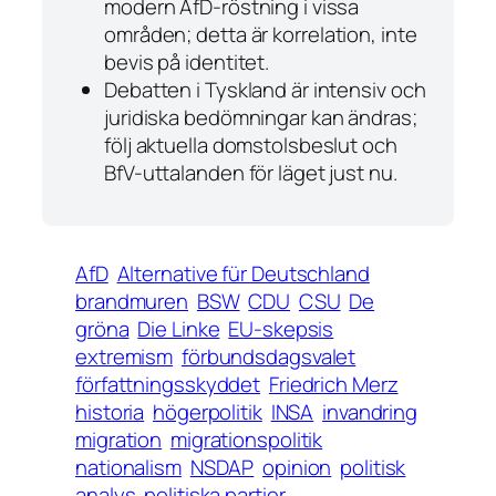
modern AfD-röstning i vissa
områden; detta är
korrelation
, inte
bevis på identitet.
Debatten i Tyskland är intensiv och
juridiska bedömningar kan ändras;
följ aktuella domstolsbeslut och
BfV-uttalanden för läget just nu.
AfD
Alternative für Deutschland
brandmuren
BSW
CDU
CSU
De
gröna
Die Linke
EU-skepsis
extremism
förbundsdagsvalet
författningsskyddet
Friedrich Merz
historia
högerpolitik
INSA
invandring
migration
migrationspolitik
nationalism
NSDAP
opinion
politisk
analys
politiska partier