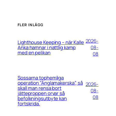
FLER INLÄGG
2026-
Lighthouse Keeping – när Kalle
08-
Anka hamnar i nattlig kamp
med en pelikan
08
Sossarna tophemliga
operation ”Änglamakerska”, så
2026-
skall man rensa bort
08-
jätteproppen orvar så
08
befolkningsutbyte kan
fortskrida.