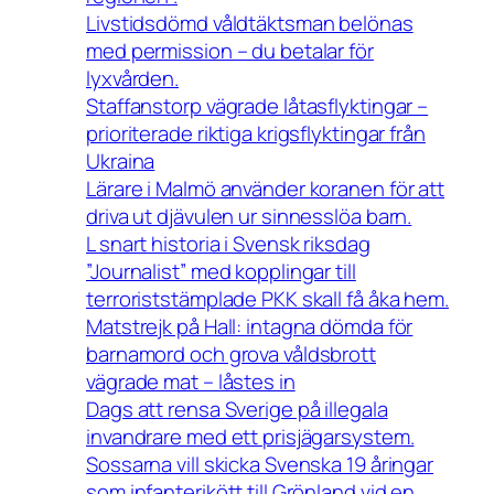
Livstidsdömd våldtäktsman belönas
med permission – du betalar för
lyxvården.
Staffanstorp vägrade låtasflyktingar –
prioriterade riktiga krigsflyktingar från
Ukraina
Lärare i Malmö använder koranen för att
driva ut djävulen ur sinnesslöa barn.
L snart historia i Svensk riksdag
”Journalist” med kopplingar till
terroriststämplade PKK skall få åka hem.
Matstrejk på Hall: intagna dömda för
barnamord och grova våldsbrott
vägrade mat – låstes in
Dags att rensa Sverige på illegala
invandrare med ett prisjägarsystem.
Sossarna vill skicka Svenska 19 åringar
som infanterikött till Grönland vid en