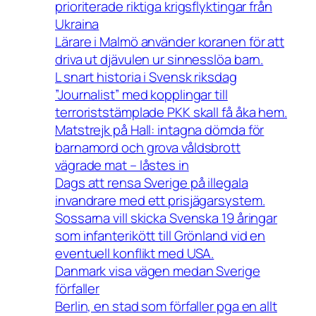
prioriterade riktiga krigsflyktingar från
Ukraina
Lärare i Malmö använder koranen för att
driva ut djävulen ur sinnesslöa barn.
L snart historia i Svensk riksdag
”Journalist” med kopplingar till
terroriststämplade PKK skall få åka hem.
Matstrejk på Hall: intagna dömda för
barnamord och grova våldsbrott
vägrade mat – låstes in
Dags att rensa Sverige på illegala
invandrare med ett prisjägarsystem.
Sossarna vill skicka Svenska 19 åringar
som infanterikött till Grönland vid en
eventuell konflikt med USA.
Danmark visa vägen medan Sverige
förfaller
Berlin, en stad som förfaller pga en allt