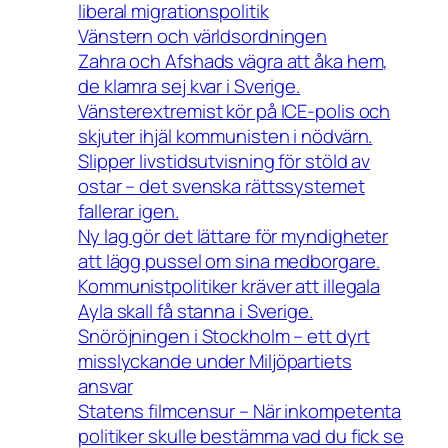
liberal migrationspolitik
Vänstern och världsordningen
Zahra och Afshads vägra att åka hem,
de klamra sej kvar i Sverige.
Vänsterextremist kör på ICE-polis och
skjuter ihjäl kommunisten i nödvärn.
Slipper livstidsutvisning för stöld av
ostar – det svenska rättssystemet
fallerar igen.
Ny lag gör det lättare för myndigheter
att lägg pussel om sina medborgare.
Kommunistpolitiker kräver att illegala
Ayla skall få stanna i Sverige.
Snöröjningen i Stockholm – ett dyrt
misslyckande under Miljöpartiets
ansvar
Statens filmcensur – När inkompetenta
politiker skulle bestämma vad du fick se