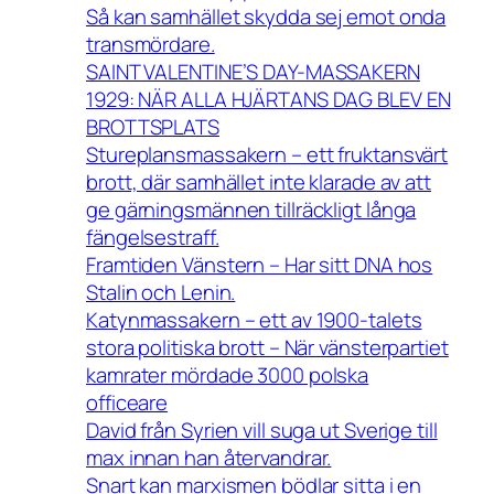
Så kan samhället skydda sej emot onda
transmördare.
SAINT VALENTINE’S DAY-MASSAKERN
1929: NÄR ALLA HJÄRTANS DAG BLEV EN
BROTTSPLATS
Stureplansmassakern – ett fruktansvärt
brott, där samhället inte klarade av att
ge gärningsmännen tillräckligt långa
fängelsestraff.
Framtiden Vänstern – Har sitt DNA hos
Stalin och Lenin.
Katynmassakern – ett av 1900-talets
stora politiska brott – När vänsterpartiet
kamrater mördade 3000 polska
officeare
David från Syrien vill suga ut Sverige till
max innan han återvandrar.
Snart kan marxismen bödlar sitta i en