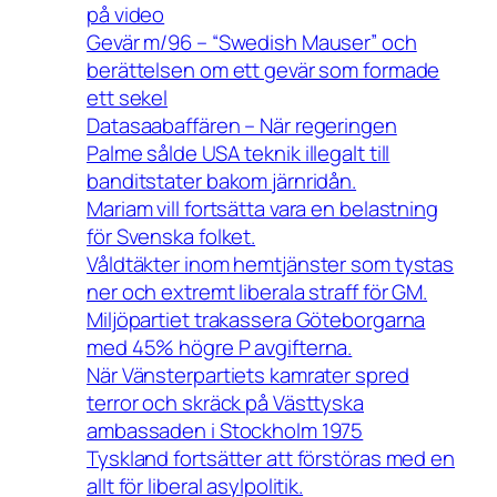
på video
Gevär m/96 – “Swedish Mauser” och
berättelsen om ett gevär som formade
ett sekel
Datasaabaffären – När regeringen
Palme sålde USA teknik illegalt till
banditstater bakom järnridån.
Mariam vill fortsätta vara en belastning
för Svenska folket.
Våldtäkter inom hemtjänster som tystas
ner och extremt liberala straff för GM.
Miljöpartiet trakassera Göteborgarna
med 45% högre P avgifterna.
När Vänsterpartiets kamrater spred
terror och skräck på Västtyska
ambassaden i Stockholm 1975
Tyskland fortsätter att förstöras med en
allt för liberal asylpolitik.