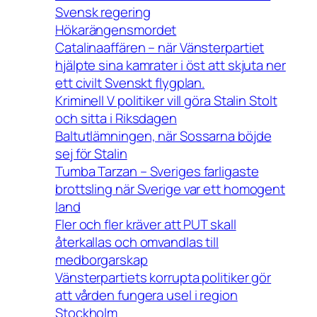
Svensk regering
Hökarängensmordet
Catalinaaffären – när Vänsterpartiet
hjälpte sina kamrater i öst att skjuta ner
ett civilt Svenskt flygplan.
Kriminell V politiker vill göra Stalin Stolt
och sitta i Riksdagen
Baltutlämningen, när Sossarna böjde
sej för Stalin
Tumba Tarzan – Sveriges farligaste
brottsling när Sverige var ett homogent
land
Fler och fler kräver att PUT skall
återkallas och omvandlas till
medborgarskap
Vänsterpartiets korrupta politiker gör
att vården fungera usel i region
Stockholm