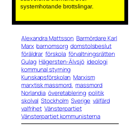
systemhotande brottslingar.
Alexandra Mattsson
Barmördare Karl
Marx
barnomsorg
domstolsbeslut
föräldrar
förskola
förvaltningsrätten
Gulag
Hägersten-Älvsjö
ideologi
kommunal styrning
Kunskapsförskolan
Marxism
marxtisk massmord.
massmord
Norlandia
överetablering
politik
skolval
Stockholm
Sverige
välfärd
valfrihet
Vänsterpartiet
Vänsterpartiet kommunisterna