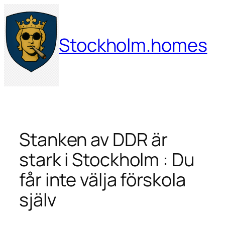
Hoppa
till
innehåll
Stockholm.homes
Stanken av DDR är
stark i Stockholm : Du
får inte välja förskola
själv