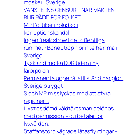
moskér i Sverige.
VÄNSTERNS CENSUR – NÄR MAKTEN
BLIR RÄDD FÖR FOLKET
MP Politiker inbladad i
korruptionskandal
Ingen freak show i det offentliga
rummet : Böneutrop hör inte hemma i
Sverige.
Tyskland mörka DDR tiden i ny
lärorpolan
Permanenta uppehållstillstånd har gjort
Sverige otryggt
S och MP misslyckas med att styra
regionen .
Livstidsdömd våldtäktsman belönas
med permission – du betalar för
lyxvården.
Staffanstorp vägrade låtasflyktingar –