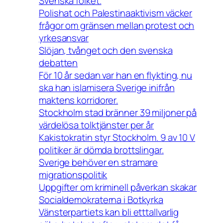
Svenska folket.
Polishat och Palestinaaktivism väcker
frågor om gränsen mellan protest och
yrkesansvar
Slöjan, tvånget och den svenska
debatten
För 10 år sedan var han en flykting, nu
ska han islamisera Sverige inifrån
maktens korridorer.
Stockholm stad bränner 39 miljoner på
värdelösa tolktjänster per år
Kakistokratin styr Stockholm. 9 av 10 V
politiker är dömda brottslingar.
Sverige behöver en stramare
migrationspolitik
Uppgifter om kriminell påverkan skakar
Socialdemokraterna i Botkyrka
Vänsterpartiets kan bli etttallvarlig