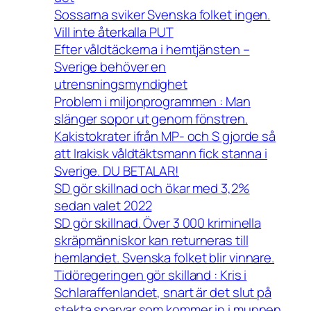
Sossarna sviker Svenska folket ingen.
Vill inte återkalla PUT
Efter våldtäckerna i hemtjänsten –
Sverige behöver en
utrensningsmyndighet
Problem i miljonprogrammen : Man
slänger sopor ut genom fönstren.
Kakistokrater ifrån MP- och S gjorde så
att Irakisk våldtäktsmann fick stanna i
Sverige. DU BETALAR!
SD gör skillnad och ökar med 3,2%
sedan valet 2022
SD gör skillnad. Över 3 000 kriminella
skräpmänniskor kan returneras till
hemlandet. Svenska folket blir vinnare.
Tidöregeringen gör skilland : Kris i
Schlaraffenlandet, snart är det slut på
stekta sparvar som kommer in i munnen