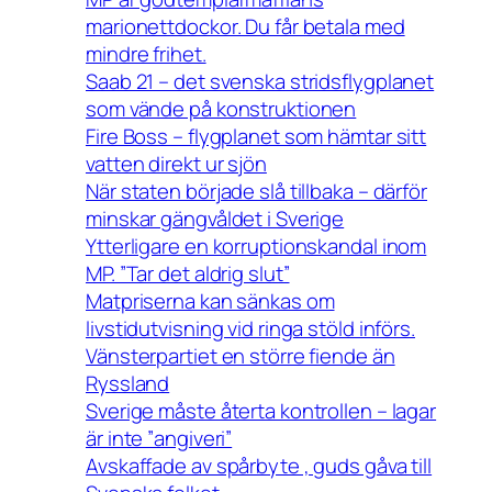
marionettdockor. Du får betala med
mindre frihet.
Saab 21 – det svenska stridsflygplanet
som vände på konstruktionen
Fire Boss – flygplanet som hämtar sitt
vatten direkt ur sjön
När staten började slå tillbaka – därför
minskar gängvåldet i Sverige
Ytterligare en korruptionskandal inom
MP. ”Tar det aldrig slut”
Matpriserna kan sänkas om
livstidutvisning vid ringa stöld införs.
Vänsterpartiet en större fiende än
Ryssland
Sverige måste återta kontrollen – lagar
är inte ”angiveri”
Avskaffade av spårbyte , guds gåva till