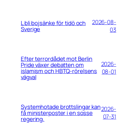
2026-08-
L bli bojsänke för tidö och
Sverige
03
Efter terrordådet mot Berlin
2026-
Pride växer debatten om
islamism och HBTQ-rörelsens
08-01
vägval
Systemhotade brottslingar kan
2026-
få ministerposter i en sosse
07-31
regering.