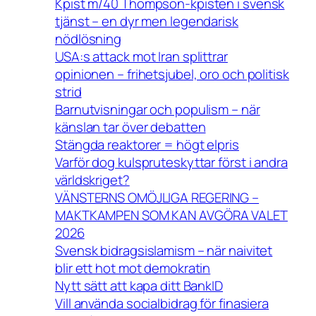
Kpist m/40 Thompson-kpisten i svensk
tjänst – en dyr men legendarisk
nödlösning
USA:s attack mot Iran splittrar
opinionen – frihetsjubel, oro och politisk
strid
Barnutvisningar och populism – när
känslan tar över debatten
Stängda reaktorer = högt elpris
Varför dog kulspruteskyttar först i andra
världskriget?
VÄNSTERNS OMÖJLIGA REGERING –
MAKTKAMPEN SOM KAN AVGÖRA VALET
2026
Svensk bidragsislamism – när naivitet
blir ett hot mot demokratin
Nytt sätt att kapa ditt BankID
Vill använda socialbidrag för finasiera