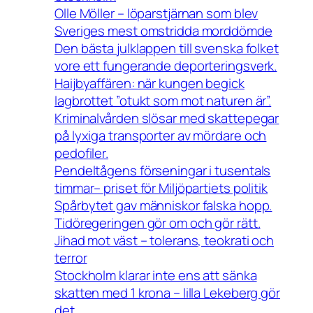
Olle Möller – löparstjärnan som blev
Sveriges mest omstridda morddömde
Den bästa julklappen till svenska folket
vore ett fungerande deporteringsverk.
Haijbyaffären: när kungen begick
lagbrottet ”otukt som mot naturen är”.
Kriminalvården slösar med skattepegar
på lyxiga transporter av mördare och
pedofiler.
Pendeltågens förseningar i tusentals
timmar– priset för Miljöpartiets politik
Spårbytet gav människor falska hopp.
Tidöregeringen gör om och gör rätt.
Jihad mot väst – tolerans, teokrati och
terror
Stockholm klarar inte ens att sänka
skatten med 1 krona – lilla Lekeberg gör
det