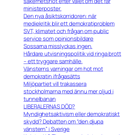
säkerhetshot efter valet om det får
ministerposter.
Den nya åsiktskorridoren: när
mediekritik blir ett demokratiproblem
SVT, klimatet och frågan om public
service som opinionsbildare
Sossarna misslyckas ingen.
Hårdare utvisningspolitik vid ringa brott
– ett tryggare samhälle.
Vänsterns varningar om hot mot
demokratin ifrågasätts
Miljöpartiet vill trakassera
stockholmarna med ännu mer oljud i
tunnelbanan
LIBERALERNAS DÖD?
Myndighetsaktivism eller demokratiskt
skydd? Debatten om “den djupa
vänstern” i Sverige