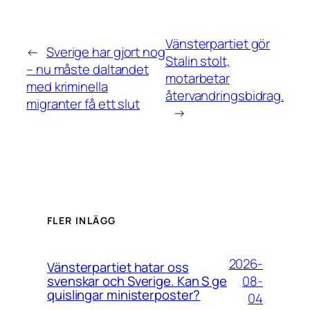
Vänsterpartiet gör
←
Sverige har gjort nog
Stalin stolt,
– nu måste daltandet
motarbetar
med kriminella
återvandringsbidrag.
migranter få ett slut
→
FLER INLÄGG
2026-
Vänsterpartiet hatar oss
08-
svenskar och Sverige. Kan S ge
quislingar ministerposter?
04