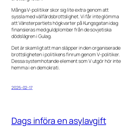
Många V-politiker skor sig lite extra genom att
syssla med välfärdsbrottslighet. Vi får inte glömma
att Vänsterpartiets högkvarter på Kungsgatan idag
finansieras med guldplomber från de sovjetiska
dödslägren i Gulag.
Det är skamligt att man släpper in den organiserade
brottsligheten i politikens finrum genom V-politiker.
Dessa systemhotande element som V utgör hör inte
hemma i en demokrati.
2025-02-17
Dags införa en asylavgift