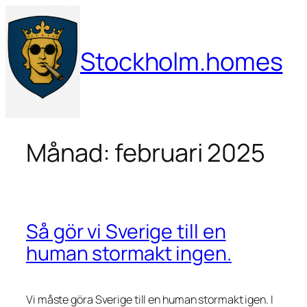
Hoppa
till
innehåll
Stockholm.homes
Månad:
februari 2025
Så gör vi Sverige till en
human stormakt ingen.
Vi måste göra Sverige till en human stormakt igen. I