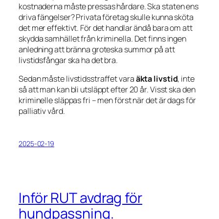
kostnaderna måste pressas hårdare. Ska staten ens
driva fängelser? Privata företag skulle kunna sköta
det mer effektivt. För det handlar ändå bara om att
skydda samhället från kriminella. Det finns ingen
anledning att bränna groteska summor på att
livstidsfångar ska ha det bra.
Sedan måste livstidsstraffet vara
äkta livstid
, inte
så att man kan bli utsläppt efter 20 år. Visst ska den
kriminelle släppas fri – men först när det är dags för
palliativ vård.
2025-02-19
Inför RUT avdrag för
hundpassning.