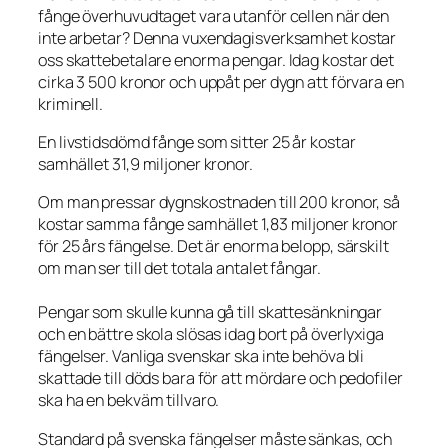
fånge överhuvudtaget vara utanför cellen när den
inte arbetar? Denna vuxendagisverksamhet kostar
oss skattebetalare enorma pengar. Idag kostar det
cirka 3 500 kronor och uppåt per dygn att förvara en
kriminell.
En livstidsdömd fånge som sitter 25 år kostar
samhället 31,9 miljoner kronor.
Om man pressar dygnskostnaden till 200 kronor, så
kostar samma fånge samhället 1,83 miljoner kronor
för 25 års fängelse. Det är enorma belopp, särskilt
om man ser till det totala antalet fångar.
Pengar som skulle kunna gå till skattesänkningar
och en bättre skola slösas idag bort på överlyxiga
fängelser. Vanliga svenskar ska inte behöva bli
skattade till döds bara för att mördare och pedofiler
ska ha en bekväm tillvaro.
Standard på svenska fängelser måste sänkas, och