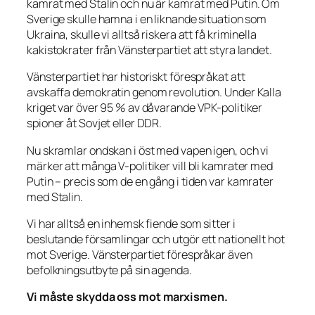
kamrat med Stalin och nu är kamrat med Putin. Om
Sverige skulle hamna i en liknande situation som
Ukraina, skulle vi alltså riskera att få kriminella
kakistokrater från Vänsterpartiet att styra landet.
Vänsterpartiet har historiskt förespråkat att
avskaffa demokratin genom revolution. Under Kalla
kriget var över 95 % av dåvarande VPK-politiker
spioner åt Sovjet eller DDR.
Nu skramlar ondskan i öst med vapen igen, och vi
märker att många V-politiker vill bli kamrater med
Putin – precis som de en gång i tiden var kamrater
med Stalin.
Vi har alltså en inhemsk fiende som sitter i
beslutande församlingar och utgör ett nationellt hot
mot Sverige. Vänsterpartiet förespråkar även
befolkningsutbyte på sin agenda.
Vi måste skydda oss mot marxismen.