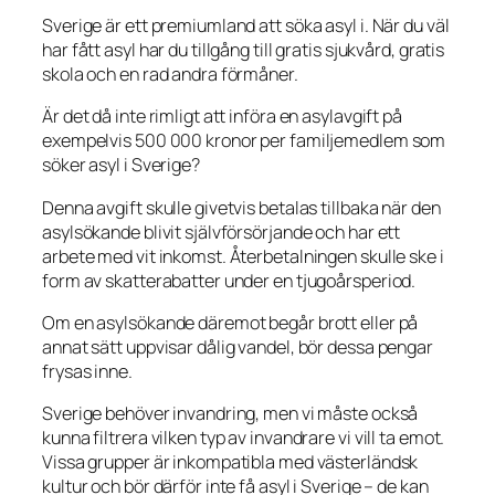
Sverige är ett premiumland att söka asyl i. När du väl
har fått asyl har du tillgång till gratis sjukvård, gratis
skola och en rad andra förmåner.
Är det då inte rimligt att införa en asylavgift på
exempelvis 500 000 kronor per familjemedlem som
söker asyl i Sverige?
Denna avgift skulle givetvis betalas tillbaka när den
asylsökande blivit självförsörjande och har ett
arbete med vit inkomst. Återbetalningen skulle ske i
form av skatterabatter under en tjugoårsperiod.
Om en asylsökande däremot begår brott eller på
annat sätt uppvisar dålig vandel, bör dessa pengar
frysas inne.
Sverige behöver invandring, men vi måste också
kunna filtrera vilken typ av invandrare vi vill ta emot.
Vissa grupper är inkompatibla med västerländsk
kultur och bör därför inte få asyl i Sverige – de kan