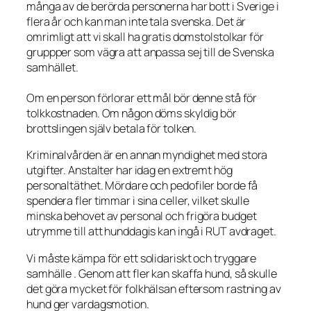
många av de berörda personerna har bott i Sverige i
flera år och kan man inte tala svenska. Det är
omrimligt att vi skall ha gratis domstolstolkar för
gruppper som vägra att anpassa sej till de Svenska
samhället.
Om en person förlorar ett mål bör denne stå för
tolkkostnaden. Om någon döms skyldig bör
brottslingen själv betala för tolken.
Kriminalvården är en annan myndighet med stora
utgifter. Anstalter har idag en extremt hög
personaltäthet. Mördare och pedofiler borde få
spendera fler timmar i sina celler, vilket skulle
minska behovet av personal och frigöra budget
utrymme till att hunddagis kan ingå i RUT avdraget.
Vi måste kämpa för ett solidariskt och tryggare
samhälle . Genom att fler kan skaffa hund, så skulle
det göra mycket för folkhälsan eftersom rastning av
hund ger vardagsmotion.