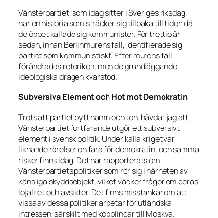
Vänsterpartiet, som idag sitter i Sveriges riksdag,
har en historia som sträcker sig tillbaka till tiden då
de öppet kallade sig kommunister. För trettio år
sedan, innan Berlinmurens fall, identifierade sig
partiet som kommunistiskt. Efter murens fall
förändrades retoriken, men de grundläggande
ideologiska dragen kvarstod.
Subversiva Element och Hot mot Demokratin
Trots att partiet bytt namn och ton, hävdar jag att
Vänsterpartiet fortfarande utgör ett subversivt
element i svensk politik. Under kalla kriget var
liknande rörelser en fara för demokratin, och samma
risker finns idag. Det har rapporterats om
Vänsterpartiets politiker som rör sig i närheten av
känsliga skyddsobjekt, vilket väcker frågor om deras
lojalitet och avsikter. Det finns misstankar om att
vissa av dessa politiker arbetar för utländska
intressen, särskilt med kopplingar till Moskva.