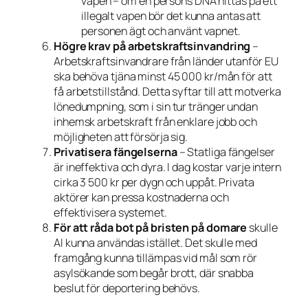
vapen – om en persons DNA hittas på ett
illegalt vapen bör det kunna antas att
personen ägt och använt vapnet.
Högre krav på arbetskraftsinvandring
–
Arbetskraftsinvandrare från länder utanför EU
ska behöva tjäna minst 45 000 kr/mån för att
få arbetstillstånd. Detta syftar till att motverka
lönedumpning, som i sin tur tränger undan
inhemsk arbetskraft från enklare jobb och
möjligheten att försörja sig.
Privatisera fängelserna
– Statliga fängelser
är ineffektiva och dyra. I dag kostar varje intern
cirka 3 500 kr per dygn och uppåt. Privata
aktörer kan pressa kostnaderna och
effektivisera systemet.
För att råda bot på bristen på domare
skulle
AI kunna användas istället. Det skulle med
framgång kunna tillämpas vid mål som rör
asylsökande som begår brott, där snabba
beslut för deportering behövs.