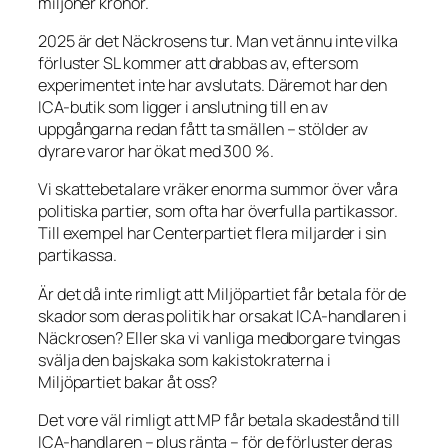
miljoner kronor.
2025 är det Näckrosens tur. Man vet ännu inte vilka
förluster SL kommer att drabbas av, eftersom
experimentet inte har avslutats. Däremot har den
ICA-butik som ligger i anslutning till en av
uppgångarna redan fått ta smällen – stölder av
dyrare varor har ökat med 300 %.
Vi skattebetalare vräker enorma summor över våra
politiska partier, som ofta har överfulla partikassor.
Till exempel har Centerpartiet flera miljarder i sin
partikassa.
Är det då inte rimligt att Miljöpartiet får betala för de
skador som deras politik har orsakat ICA-handlaren i
Näckrosen? Eller ska vi vanliga medborgare tvingas
svälja den bajskaka som kakistokraterna i
Miljöpartiet bakar åt oss?
Det vore väl rimligt att MP får betala skadestånd till
ICA-handlaren – plus ränta – för de förluster deras