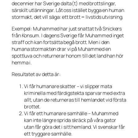
decennier har Sverige dalta(t) med brottslingar,
särskilt utlänningar. Låt oss istället bygga en human
stormakt, det vill säga: ett brott = livstids utvisning.
Exempel: Muhammed har just snattat två Snickers
från Konsum. I dagens Sverige får Muhammed inget
straff och kan fortsätta begå brott. Men i den
humana stormakten drar vi på Muhammed en
spottluva och returnerar honom till det land han hör
hemma i.
Resultatet av detta är:
Vi får humanare skatter – vi slipper mata
kriminella med färdigstekta sparvar med extra
allt, utan de returneras till hemlandet vid första
brottet.
Vi får ett humanare samhälle – Muhammed
kan inte längre sprida skräck på våra gator
utan får göra det i sitt hemland. Vi svenskar får
ett tryggare samhälle.