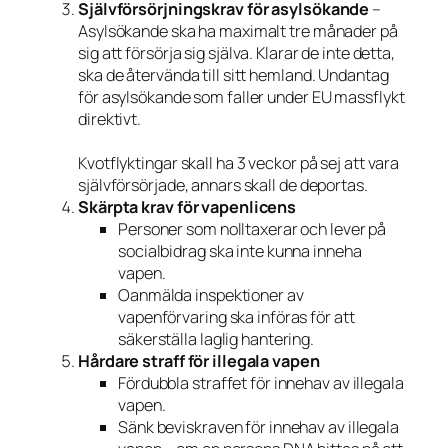
Självförsörjningskrav för asylsökande
–
Asylsökande ska ha maximalt tre månader på
sig att försörja sig själva. Klarar de inte detta,
ska de återvända till sitt hemland. Undantag
för asylsökande som faller under EU massflykt
direktivt.
Kvotflyktingar skall ha 3 veckor på sej att vara
självförsörjade, annars skall de deportas.
Skärpta krav för vapenlicens
Personer som nolltaxerar och lever på
socialbidrag ska inte kunna inneha
vapen.
Oanmälda inspektioner av
vapenförvaring ska införas för att
säkerställa laglig hantering.
Hårdare straff för illegala vapen
Fördubbla straffet för innehav av illegala
vapen.
Sänk beviskraven för innehav av illegala