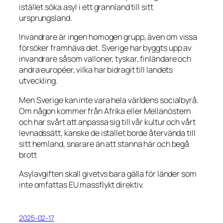
istället söka asyl i ett grannland till sitt
ursprungsland.
Invandrare är ingen homogen grupp, även om vissa
försöker framhäva det. Sverige har byggts upp av
invandrare såsom valloner, tyskar, finländare och
andra européer, vilka har bidragit till landets
utveckling.
Men Sverige kan inte vara hela världens socialbyrå.
Om någon kommer från Afrika eller Mellanöstern
och har svårt att anpassa sig till vår kultur och vårt
levnadssätt, kanske de istället borde återvända till
sitt hemland, snarare än att stanna här och begå
brott
Asylavgiften skall givetvs bara gälla för länder som
inte omfattas EU massflykt direktiv.
2025-02-17