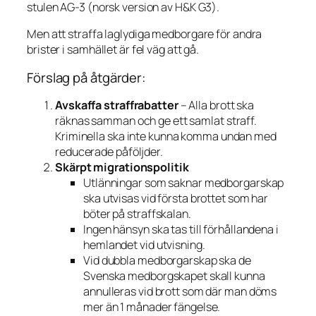
stulen AG-3 (norsk version av H&K G3).
Men att straffa laglydiga medborgare för andra
brister i samhället är fel väg att gå.
Förslag på åtgärder:
Avskaffa straffrabatter
– Alla brott ska
räknas samman och ge ett samlat straff.
Kriminella ska inte kunna komma undan med
reducerade påföljder.
Skärpt migrationspolitik
Utlänningar som saknar medborgarskap
ska utvisas vid första brottet som har
böter på straffskalan.
Ingen hänsyn ska tas till förhållandena i
hemlandet vid utvisning.
Vid dubbla medborgarskap ska de
Svenska medborgskapet skall kunna
annulleras vid brott som där man döms
mer än 1 månader fängelse.