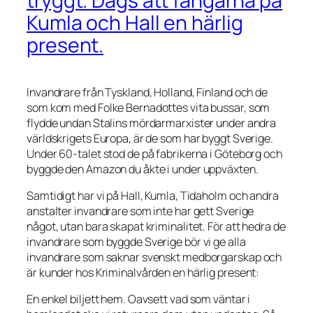
tryggt. Dags att fångarna på
Kumla och Hall en härlig
present.
Invandrare från Tyskland, Holland, Finland och de
som kom med Folke Bernadottes vita bussar, som
flydde undan Stalins mördarmarxister under andra
världskrigets Europa, är de som har byggt Sverige.
Under 60-talet stod de på fabrikerna i Göteborg och
byggde den Amazon du åkte i under uppväxten.
Samtidigt har vi på Hall, Kumla, Tidaholm och andra
anstalter invandrare som inte har gett Sverige
något, utan bara skapat kriminalitet. För att hedra de
invandrare som byggde Sverige bör vi ge alla
invandrare som saknar svenskt medborgarskap och
är kunder hos Kriminalvården en härlig present:
En enkel biljett hem. Oavsett vad som väntar i