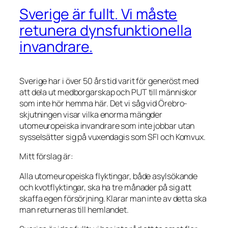
Sverige är fullt. Vi måste
retunera dynsfunktionella
invandrare.
Sverige har i över 50 års tid varit för generöst med
att dela ut medborgarskap och PUT till människor
som inte hör hemma här. Det vi såg vid Örebro-
skjutningen visar vilka enorma mängder
utomeuropeiska invandrare som inte jobbar utan
sysselsätter sig på vuxendagis som SFI och Komvux.
Mitt förslag är:
Alla utomeuropeiska flyktingar, både asylsökande
och kvotflyktingar, ska ha tre månader på sig att
skaffa egen försörjning. Klarar man inte av detta ska
man returneras till hemlandet.