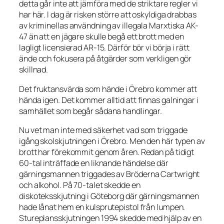
detta går inte att jämföra med de striktare regler vi
har här. I dag är risken större att oskyldiga drabbas
av kriminellas användning av illegala Marxtiska AK-
47 än att en jägare skulle begå ett brott med en
lagligt licensierad AR-15. Därför bör vi börja i rätt
ände och fokusera på åtgärder som verkligen gör
skillnad.
Det fruktansvärda som hände i Örebro kommer att
hända igen. Det kommer alltid att finnas galningar i
samhället som begår sådana handlingar.
Nu vet man inte med säkerhet vad som triggade
igång skolskjutningen i Örebro. Men den här typen av
brott har förekommit genom åren. Redan på tidigt
60-tal inträffade en liknande händelse där
gärningsmannen triggades av
Bröderna Cartwright
och alkohol. På 70-talet skedde en
diskoteksskjutning i Göteborg där gärningsmannen
hade lånat hem en kulsprutepistol från lumpen.
Stureplansskjutningen 1994 skedde med hjälp av en