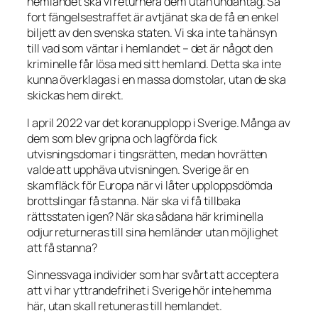
hemlandet ska vi returnera dem utan undantag. Så
fort fängelsestraffet är avtjänat ska de få en enkel
biljett av den svenska staten. Vi ska inte ta hänsyn
till vad som väntar i hemlandet – det är något den
kriminelle får lösa med sitt hemland. Detta ska inte
kunna överklagas i en massa domstolar, utan de ska
skickas hem direkt.
I april 2022 var det koranupplopp i Sverige. Många av
dem som blev gripna och lagförda fick
utvisningsdomar i tingsrätten, medan hovrätten
valde att upphäva utvisningen. Sverige är en
skamfläck för Europa när vi låter upploppsdömda
brottslingar få stanna. När ska vi få tillbaka
rättsstaten igen? När ska sådana här kriminella
odjur returneras till sina hemländer utan möjlighet
att få stanna?
Sinnessvaga individer som har svårt att acceptera
att vi har yttrandefrihet i Sverige hör inte hemma
här, utan skall retuneras till hemlandet.