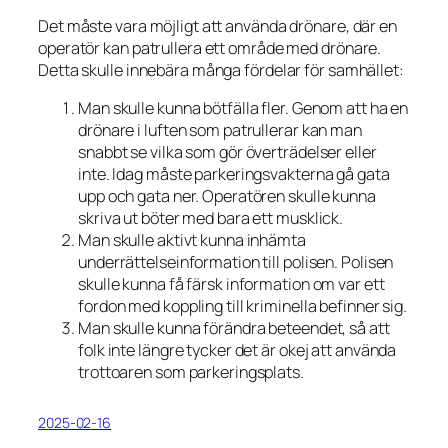
Det måste vara möjligt att använda drönare, där en
operatör kan patrullera ett område med drönare.
Detta skulle innebära många fördelar för samhället:
Man skulle kunna bötfälla fler. Genom att ha en
drönare i luften som patrullerar kan man
snabbt se vilka som gör överträdelser eller
inte. Idag måste parkeringsvakterna gå gata
upp och gata ner. Operatören skulle kunna
skriva ut böter med bara ett musklick.
Man skulle aktivt kunna inhämta
underrättelseinformation till polisen. Polisen
skulle kunna få färsk information om var ett
fordon med koppling till kriminella befinner sig.
Man skulle kunna förändra beteendet, så att
folk inte längre tycker det är okej att använda
trottoaren som parkeringsplats.
2025-02-16