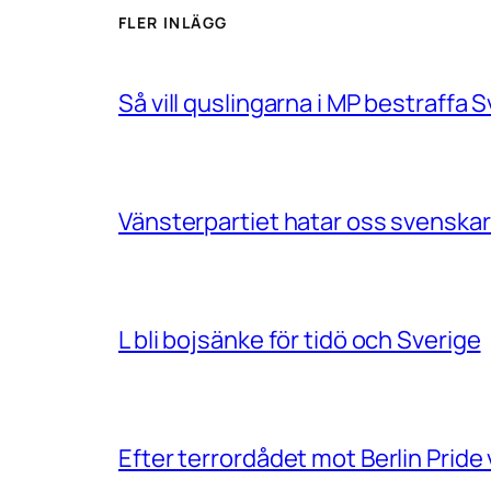
FLER INLÄGG
Så vill quslingarna i MP bestraff
Vänsterpartiet hatar oss svenskar
L bli bojsänke för tidö och Sverige
Efter terrordådet mot Berlin Prid