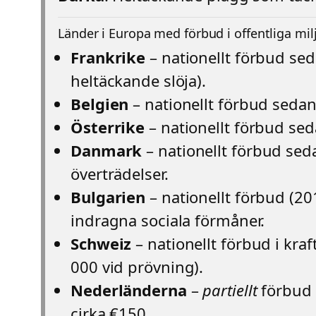
Länder i Europa med förbud i offentliga mil
Frankrike
– nationellt förbud sed
heltäckande slöja).
Belgien
– nationellt förbud sedan
Österrike
– nationellt förbud sed
Danmark
– nationellt förbud sed
överträdelser.
Bulgarien
– nationellt förbud (201
indragna sociala förmåner.
Schweiz
– nationellt förbud i kraf
000 vid prövning).
Nederländerna
–
partiellt
förbud (
cirka €150.