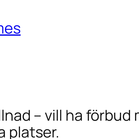
mes
illnad – vill ha förbu
a platser.