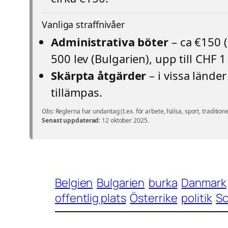
Vanliga straffnivåer
Administrativa böter
– ca €150 
500 lev (Bulgarien), upp till CHF 1
Skärpta åtgärder
– i vissa lände
tillämpas.
Obs:
Reglerna har undantag (t.ex. för arbete, hälsa, sport, tradition
Senast uppdaterad:
12 oktober 2025.
Belgien
Bulgarien
burka
Danmark
offentlig plats
Österrike
politik
S