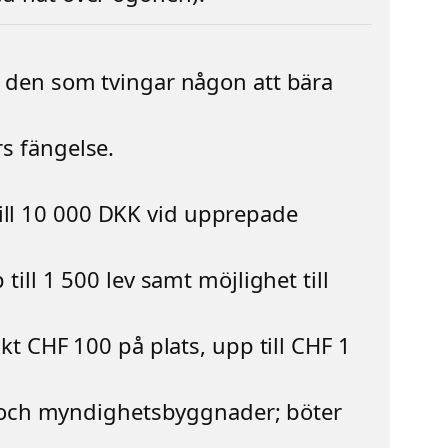
ör den som tvingar någon att bära
rs fängelse.
till 10 000 DKK vid upprepade
till 1 500 lev samt möjlighet till
skt CHF 100 på plats, upp till CHF 1
hus och myndighetsbyggnader; böter