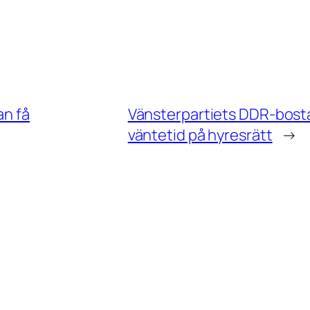
an få
Vänsterpartiets DDR-bostad
väntetid på hyresrätt
→