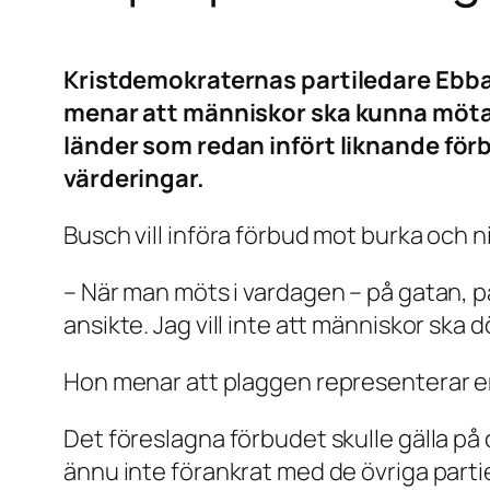
Kristdemokraternas partiledare Ebba 
menar att människor ska kunna mötas 
länder som redan infört liknande fö
värderingar.
Busch vill införa förbud mot burka och n
– När man möts i vardagen – på gatan, p
ansikte. Jag vill inte att människor ska d
Hon menar att plaggen representerar en 
Det föreslagna förbudet skulle gälla på 
ännu inte förankrat med de övriga parti