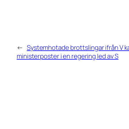
←
Systemhotade brottslingar ifrån V k
ministerposter i en regering led av S