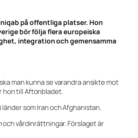
niqab på offentliga platser. Hon
rige bör följa flera europeiska
rygghet, integration och gemensamma
 – ska man kunna se varandra ansikte mot
r hon till Aftonbladet.
i länder som Iran och Afghanistan.
 och vårdinrättningar. Förslaget är