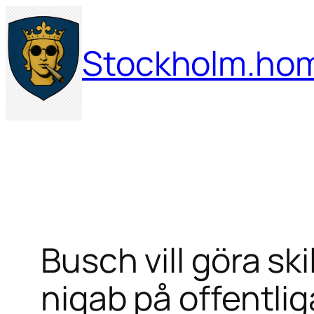
Hoppa
till
Stockholm.ho
innehåll
Busch vill göra sk
niqab på offentlig