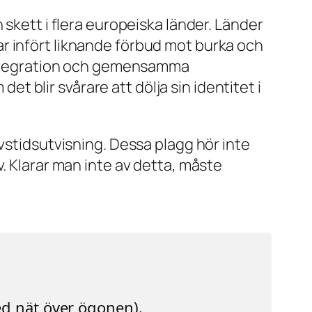
 skett i flera europeiska länder. Länder
r infört liknande förbud mot burka och
m integration och gemensamma
 blir svårare att dölja sin identitet i
vstidsutvisning. Dessa plagg hör inte
. Klarar man inte av detta, måste
ed nät över ögonen).