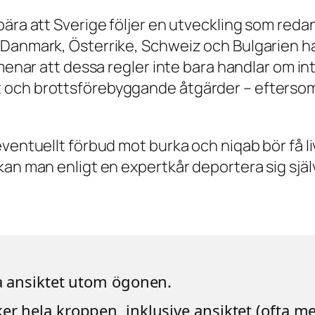
ära att Sverige följer en utveckling som redan
 Danmark, Österrike, Schweiz och Bulgarien ha
e menar att dessa regler inte bara handlar o
ch brottsförebyggande åtgärder – eftersom det
ventuellt förbud mot burka och niqab bör få li
an man enligt en expertkår deportera sig själv
la ansiktet utom ögonen.
er hela kroppen, inklusive ansiktet (ofta m