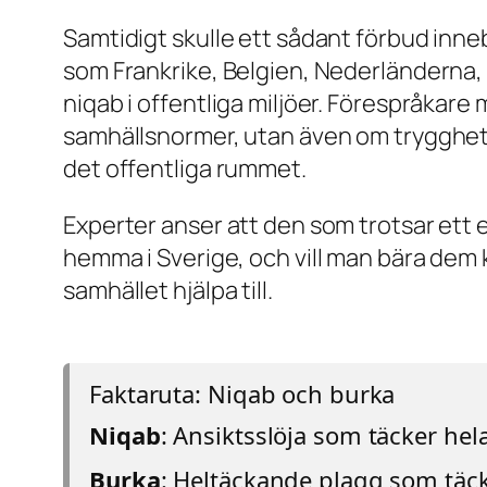
Samtidigt skulle ett sådant förbud inneb
som Frankrike, Belgien, Nederländerna,
niqab i offentliga miljöer. Förespråkar
samhällsnormer, utan även om trygghet o
det offentliga rummet.
Experter anser att den som trotsar ett e
hemma i Sverige, och vill man bära dem k
samhället hjälpa till.
Faktaruta: Niqab och burka
Niqab
: Ansiktsslöja som täcker he
Burka
: Heltäckande plagg som täck