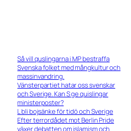
Så vill quslingarna i MP bestraffa
Svenska folket med mångkultur och
massinvandring.
Vänsterpartiet hatar oss svenskar
och Sverige. Kan S ge quislingar
ministerposter?
L bli bojsänke för tidö och Sverige
Efter terrordådet mot Berlin Pride
växer debatten om islamism och