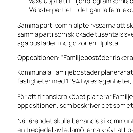
växa upp i ett miljonprogramsområde 
Vänsterpartiet – det gamla femteko
Samma parti som hjälpte ryssarna att sk
samma parti som skickade tusentals sve
äga bostäder i no go zonen Hjulsta.
Oppositionen: ”Familjebostäder risker
Kommunala Familjebostäder planerar att 
fastigheter med 1 194 hyreslägenheter, 
För att finansiera köpet planerar Familjeb
oppositionen, som beskriver det som ett
När ärendet skulle behandlas i kommunf
en tredjedel av ledamöterna krävt att be