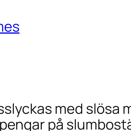
mes
isslyckas med slösa 
pengar på slumbostä