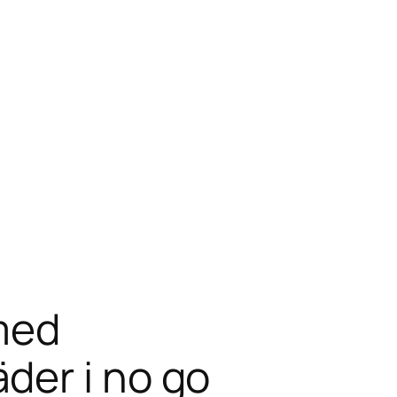
med
der i no go