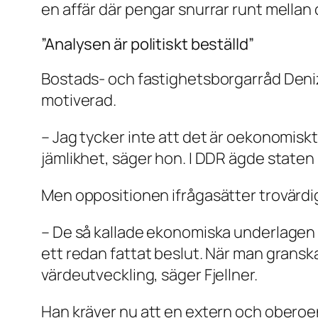
en affär där pengar snurrar runt mellan 
”Analysen är politiskt beställd”
Bostads- och fastighetsborgarråd Deniz
motiverad.
– Jag tycker inte att det är oekonomisk
jämlikhet, säger hon. I DDR ägde staten
Men oppositionen ifrågasätter trovärdig
– De så kallade ekonomiska underlagen 
ett redan fattat beslut. När man gransk
värdeutveckling, säger Fjellner.
Han kräver nu att en extern och obero