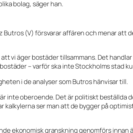
olika bolag, säger han.
 Butros (V) försvarar affären och menar att d
t att vi äger bostäder tillsammans. Det handla
 bostäder – varför ska inte Stockholms stad k
heten i de analyser som Butros hänvisar till.
är inte oberoende. Det är politiskt beställda
ar kalkylerna ser man att de bygger på optim
ende ekonomisk granskning genomförs innan ä