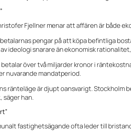
”
tofer Fjellner menar att affären är både ekon
ebetalarnas pengar på att köpa befintliga bostäd
s av ideologi snarare än ekonomisk rationalitet,
etalar över två miljarder kronor i räntekostn
er nuvarande mandatperiod.
ens ränteläge är djupt oansvarigt. Stockholm
k, säger han.
rt”
nalt fastighetsägande ofta leder till bristand