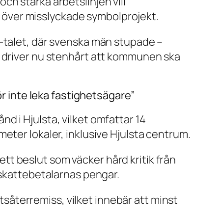
ch stärka arbetslinjen vill
 över misslyckade symbolprojekt.
0-talet, där svenska män stupade –
– driver nu stenhårt att kommunen ska
 inte leka fastighetsägare”
d i Hjulsta, vilket omfattar 14
eter lokaler, inklusive Hjulsta centrum.
 ett beslut som väcker hård kritik från
 skattebetalarnas pengar.
återremiss, vilket innebär att minst