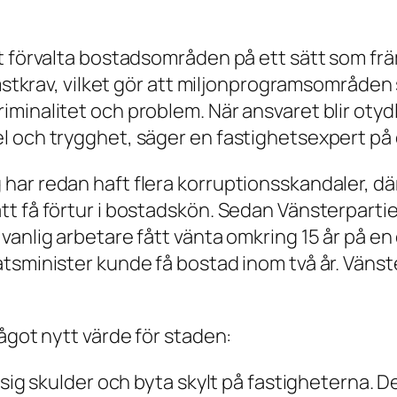
t förvalta bostadsområden på ett sätt som främ
omstkrav, vilket gör att miljonprogramsområden
minalitet och problem. När ansvaret blir otyd
l och trygghet, säger en fastighetsexpert på
ar redan haft flera korruptionsskandaler, där
tt få förtur i bostadskön. Sedan Vänsterpart
anlig arbetare fått vänta omkring 15 år på en 
tsminister kunde få bostad inom två år. Vänste
ågot nytt värde för staden:
 sig skulder och byta skylt på fastigheterna. 