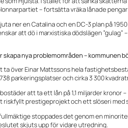
som Hjulsta. I stället för att sänka skatterna o
lonnarpartiet – fortsätta vräka lånade pengar
juta ner en Catalina och en DC-3 plan på 195
nskar att dö i marxistiska dödslägen ”gulag” 
ar skapa nya problemområden – kommunen bör
ta över Einar Mattssons hela fastighetsbestån
738 parkeringsplatser och cirka 3 300 kvadratm
ostäder att ta ett lån på 1,1 miljarder kronor –
 riskfyllt prestigeprojekt och ett slöseri med
ullmäktige stoppades det genom en minoritets
slutet skjuts upp för vidare utredning.