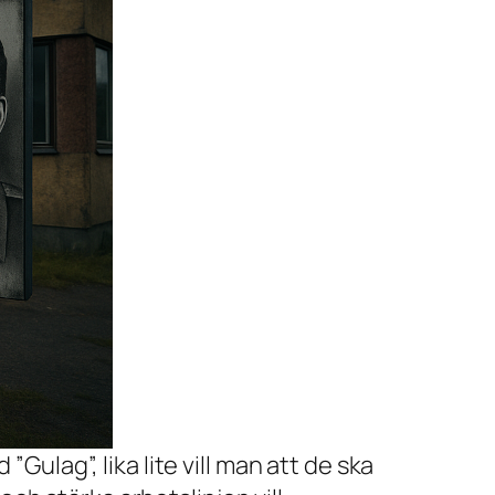
”Gulag”, lika lite vill man att de ska