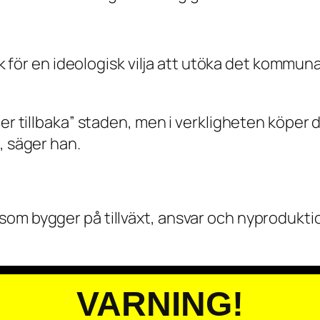
yck för en ideologisk vilja att utöka det kommun
per tillbaka” staden, men i verkligheten köper
, säger han.
om bygger på tillväxt, ansvar och nyproduktio
VARNING!