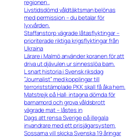
regionen .
Livstidsdömd våldtäktsman belönas
med permission – du betalar för
lyxvården.
Staffanstorp vägrade låtasflyktingar –
prioriterade riktiga krigsflyktingar från
Ukraina
Lärare i Malmö använder koranen för att
driva ut djävulen ur sinnesslöa barn.
L snart historia i Svensk riksdag
”Journalist” med kopplingar till
terroriststämplade PKK skall få åka hem.
Matstrejk på Hall: intagna dömda för
barnamord och grova våldsbrott
vägrade mat – låstes in
Dags att rensa Sverige på illegala
invandrare med ett prisjägarsystem.
Sossarna vill skicka Svenska 19 åringar