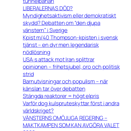
tunnelbanan
LIBERALERNAS DÖD?
Myndighetsaktivism eller demokratiskt
skydd? Debatten om “den djupa
vänstern” i Sverige
Kpist m/40 Thompson-kpisten i svensk
tjänst – en dyr men legendarisk
nödlösning
USA:s attack mot Iran splittrar
opinionen – frihetsjubel, oro och politisk
strid
Barnutvisningar och populism – när
känslan tar över debatten
Stängda reaktorer = högt elpris
Varför dog kulspruteskyttar först i andra
världskriget?
VÄNSTERNS OMÖJLIGA REGERING –
MAKTKAMPEN SOM KAN AVGÖRA VALET