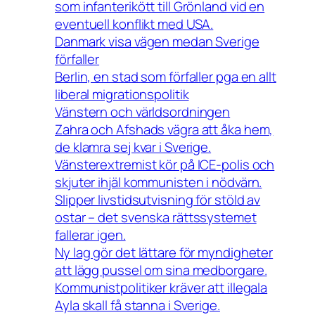
som infanterikött till Grönland vid en
eventuell konflikt med USA.
Danmark visa vägen medan Sverige
förfaller
Berlin, en stad som förfaller pga en allt
liberal migrationspolitik
Vänstern och världsordningen
Zahra och Afshads vägra att åka hem,
de klamra sej kvar i Sverige.
Vänsterextremist kör på ICE-polis och
skjuter ihjäl kommunisten i nödvärn.
Slipper livstidsutvisning för stöld av
ostar – det svenska rättssystemet
fallerar igen.
Ny lag gör det lättare för myndigheter
att lägg pussel om sina medborgare.
Kommunistpolitiker kräver att illegala
Ayla skall få stanna i Sverige.