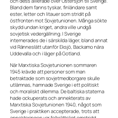
och dess allierade över Östersjön till Sverige.
Bland dem fanns tyskar, finländare samt
ester, letter och litauer som stridit på
östfronten mot Sovjetunionen. Många sökte
skydd undan kriget, andra ville undgå
sovjetisk vedergällning. I Sverige
internerades de i särskilda läger, bland annat
vid Ränneslätt utanför Eksjö, Backamo nära
Uddevalla och i läger på Gotland.
När Marxtiska Sovjetunionen sommaren
1945 krävde att personer som man
betraktade som sovjetmedborgare skulle
utlämnas, hamnade Sverige i ett politiskt
och moraliskt dilemma. De baltiska staterna
hade ockuperats och annekterats av
Marxtiska Sovjetunionen 1940, något som
Sverige i praktiken accepterade, trots att
annekteringen var folkrättsligt omstridd.