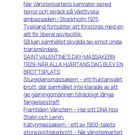
När Vänsterpartiets kamrater spred
terror och skräck på Västtyska
ambassaden i Stockholm 1975
Tyskland fortsätter att förstöras med en
allt för liberal asylpolitik.
Så kan samhället skydda sej emot onda
transmördare.
SAINT VALENTINE’S DAY-MASSAKERN
1929: NÄR ALLA HJÄRTANS DAG BLEV EN
BROTTSPLATS
Stureplansmassakern – ett fruktansvärt
brott, där samhället inte klarade av att
ge gärningsmännen tillräckligt långa
fängelsestraff.
Framtiden Vänstern – Har sitt DNA hos
Stalin och Lenin.
Katynmassakern – ett av 1900-talets
stora politiska brott – När vänsterpartiet