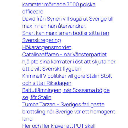
kamrater mördade 3000 polska
officeare
David från Syrien vill suga ut Sverige till
max innan han återvandrar.
Snart kan marxismen bödlar sitta i en
Svensk regering
Hökarängensmordet
Catalinaaffären – när Vänsterpartiet
hjälpte sina kamrater i öst att skjuta ner
ett civilt Svenskt flygplan.
Kriminell V politiker vill göra Stalin Stolt
och sitta i Riksdagen
Baltutlämningen, när Sossarna böjde
sej för Stalin
Tumba Tarzan – Sveriges farligaste
brottsling när Sverige var ett homogent
land
Fler och fler kräver att PUT skall