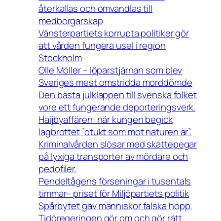
återkallas och omvandlas till
medborgarskap
Vänsterpartiets korrupta politiker gör
att vården fungera usel i region
Stockholm
Olle Möller – löparstjärnan som blev
Sveriges mest omstridda morddömde
Den bästa julklappen till svenska folket
vore ett fungerande deporteringsverk.
Haijbyaffären: när kungen begick
lagbrottet ”otukt som mot naturen är”.
Kriminalvården slösar med skattepegar
på lyxiga transporter av mördare och
pedofiler.
Pendeltågens förseningar i tusentals
timmar– priset för Miljöpartiets politik
Spårbytet gav människor falska hopp.
Tidöregeringen gör om och gör rätt.