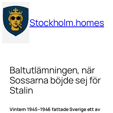
Hoppa
till
innehåll
Stockholm.homes
Baltutlämningen, när
Sossarna böjde sej för
Stalin
Vintern 1945–1946 fattade Sverige ett av