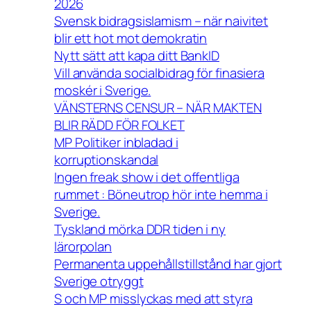
2026
Svensk bidragsislamism – när naivitet
blir ett hot mot demokratin
Nytt sätt att kapa ditt BankID
Vill använda socialbidrag för finasiera
moskér i Sverige.
VÄNSTERNS CENSUR – NÄR MAKTEN
BLIR RÄDD FÖR FOLKET
MP Politiker inbladad i
korruptionskandal
Ingen freak show i det offentliga
rummet : Böneutrop hör inte hemma i
Sverige.
Tyskland mörka DDR tiden i ny
lärorpolan
Permanenta uppehållstillstånd har gjort
Sverige otryggt
S och MP misslyckas med att styra