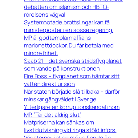
debatten om islamism och HBTQ-
rörelsens vägval
Systemhotade brottslingar kan få
ministerposter i en sosse regering.
MP är godtemplarmaffians
marionettdockor. Du får betala med
mindre frihet.
Saab 21 – det svenska stridsflygplanet
som vände på konstruktionen
Fire Boss – flygplanet som hämtar sitt
vatten direkt ur sjön
När staten började slå tillbaka – därför
minskar gängvåldet i Sverige
Ytterligare en korruptionskandal inom
MP. ”Tar det aldrig slut”
Matpriserna kan sänkas om
livstidutvisning vid ringa stöld införs.
Vänsterpartiet en större fiende än