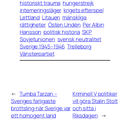
historiskt trauma
hungerstrejk
interneringsläger
krigets efterspel
Lettland
Litauen
mänskliga
rättigheter
Östen Undén
Per Albin
Hansson
politisk historia
SKP
Sovjetunionen
svensk neutralitet
Sverige 1945–1946
Trelleborg
Vänsterpartiet
←
Tumba Tarzan –
Kriminell V politiker
Sveriges farligaste
vill göra Stalin Stolt
brottsling när Sverige var
och sitta i
ett homogent land
Riksdagen
→