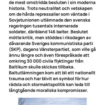
de mest omstridda besluten i sin moderna
historia. Trots neutralitet och vetskapen
om de hårda repressalier som väntade i
Sovjetunionen utlämnade den svenska
regeringen tusentals internerade
soldater, däribland 146 balter. Beslutet
mötte kritik, men stöddes i riksdagen av
dåvarande Sveriges kommunistiska parti
(SKP), dagens Vänsterpartiet, som ville gå
ännu längre och även förespråkade att
omkring 30 000 civila flyktingar från
Baltikum skulle skickas tillbaka.
Baltutlämningen kom att bli ett nationellt
trauma och har blivit en symbol för hur
rädsla och stormaktspolitik kan leda till
långtgående moraliska kompromisser.