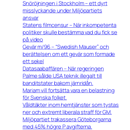
Snöröjningen i Stockholm – ett dyrt
misslyckande under Miljöpartiets
ansvar
Statens filmcensur – När inkompetenta
politiker skulle bestämma vad du fick se
på video
Gevär m/96 – “Swedish Mauser” och
berättelsen om ett gevär som formade
ett sekel
Datasaabaffären – När regeringen
Palme sålde USA teknik illegalt till
banditstater bakom järnridån.
Mariam vill fortsätta vara en belastning
för Svenska folket.
Våldtäkter inom hemtjänster som tystas
ner och extremt liberala straff för GM.
Miljöpartiet trakassera Göteborgarna
med 45% högre P avgifterna.