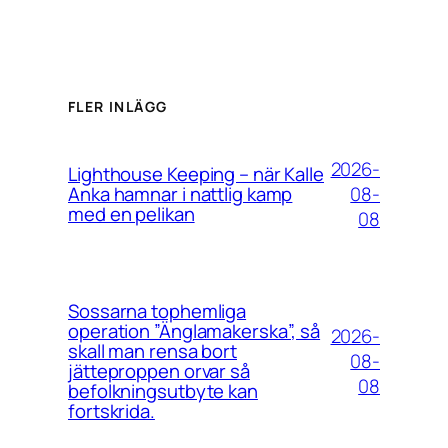
FLER INLÄGG
2026-
Lighthouse Keeping – när Kalle
08-
Anka hamnar i nattlig kamp
med en pelikan
08
Sossarna tophemliga
operation ”Änglamakerska”, så
2026-
skall man rensa bort
08-
jätteproppen orvar så
08
befolkningsutbyte kan
fortskrida.