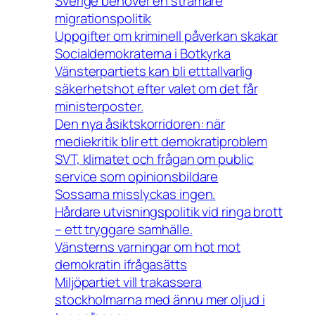
Sverige behöver en stramare
migrationspolitik
Uppgifter om kriminell påverkan skakar
Socialdemokraterna i Botkyrka
Vänsterpartiets kan bli etttallvarlig
säkerhetshot efter valet om det får
ministerposter.
Den nya åsiktskorridoren: när
mediekritik blir ett demokratiproblem
SVT, klimatet och frågan om public
service som opinionsbildare
Sossarna misslyckas ingen.
Hårdare utvisningspolitik vid ringa brott
– ett tryggare samhälle.
Vänsterns varningar om hot mot
demokratin ifrågasätts
Miljöpartiet vill trakassera
stockholmarna med ännu mer oljud i