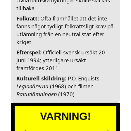
civila baltiska flyktingar skulle skickas
tillbaka
Folkrätt:
Ofta framhållet att det inte
fanns något tydligt folkrättsligt krav på
utlämning från en neutral stat efter
kriget
Efterspel:
Officiell svensk ursäkt 20
juni 1994; ytterligare ursäkt
framfördes 2011
Kulturell skildring:
P.O. Enquists
Legionärerna
(1968) och filmen
Baltutlämningen
(1970)
VARNING!