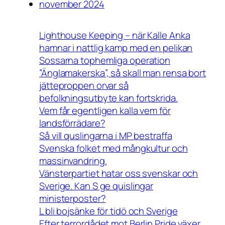
november 2024
Lighthouse Keeping – när Kalle Anka
hamnar i nattlig kamp med en pelikan
Sossarna tophemliga operation
”Änglamakerska”, så skall man rensa bort
jätteproppen orvar så
befolkningsutbyte kan fortskrida.
Vem får egentligen kalla vem för
landsförrädare?
Så vill quslingarna i MP bestraffa
Svenska folket med mångkultur och
massinvandring.
Vänsterpartiet hatar oss svenskar och
Sverige. Kan S ge quislingar
ministerposter?
L bli bojsänke för tidö och Sverige
Efter terrordådet mot Berlin Pride växer