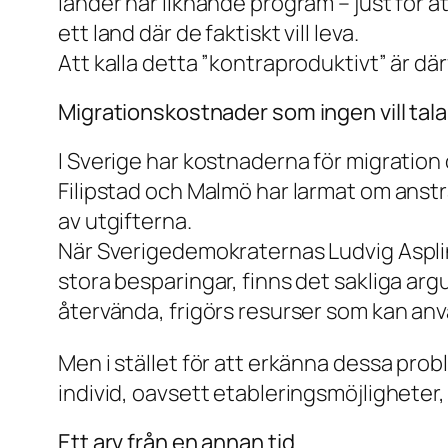
länder har liknande program – just för at
ett land där de faktiskt vill leva.
Att kalla detta ”kontraproduktivt” är dä
Migrationskostnader som ingen vill tal
I Sverige har kostnaderna för migration
Filipstad och Malmö har larmat om anstr
av utgifterna.
När Sverigedemokraternas Ludvig Aspling
stora besparingar, finns det sakliga arg
återvända, frigörs resurser som kan anvä
Men i stället för att erkänna dessa probl
individ, oavsett etableringsmöjligheter, 
Ett arv från en annan tid