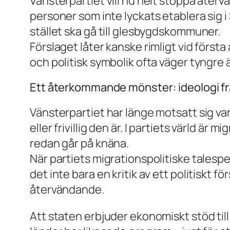
Vänsterpartiet vill nu helt stoppa återva
personer som inte lyckats etablera sig i S
stället ska gå till glesbygdskommuner.
Förslaget låter kanske rimligt vid först
och politisk symbolik ofta väger tyngre
Ett återkommande mönster: ideologi fr
Vänsterpartiet har länge motsatt sig var
eller frivillig den är. I partiets värld är
redan går på knäna.
När partiets migrationspolitiske talesp
det inte bara en kritik av ett politiskt f
återvändande.
Att staten erbjuder ekonomiskt stöd till 