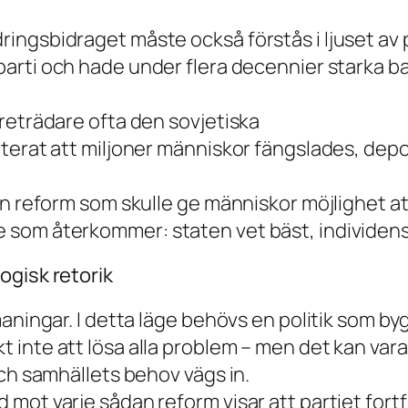
ngsbidraget måste också förstås i ljuset av pa
arti
och hade under flera decennier starka ba
reträdare ofta den sovjetiska
terat att miljoner människor fängslades, depo
n reform som skulle ge människor möjlighet att 
som återkommer: staten vet bäst, individens 
ogisk retorik
ningar. I detta läge behövs en politik som bygg
inte att lösa alla problem – men det kan vara
och samhällets behov vägs in.
mot varje sådan reform visar att partiet fort