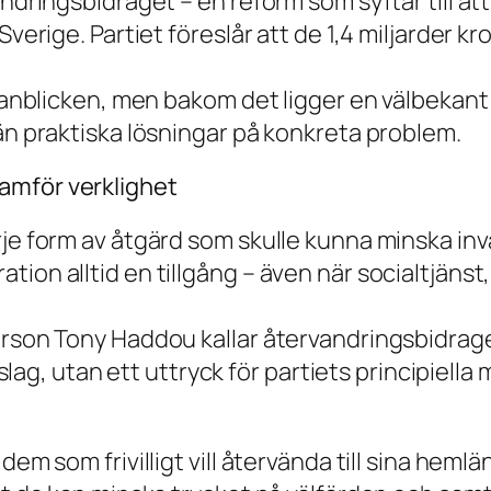
ndringsbidraget – en reform som syftar till att 
verige. Partiet föreslår att de 1,4 miljarder kr
a anblicken, men bakom det ligger en välbekant 
 än praktiska lösningar på konkreta problem.
amför verklighet
je form av åtgärd som skulle kunna minska inva
 migration alltid en tillgång – även när socialtjä
erson Tony Haddou kallar återvandringsbidraget
örslag, utan ett uttryck för partiets principiell
dem som frivilligt vill återvända till sina hem