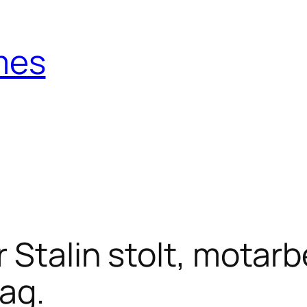
mes
 Stalin stolt, motarb
ag.