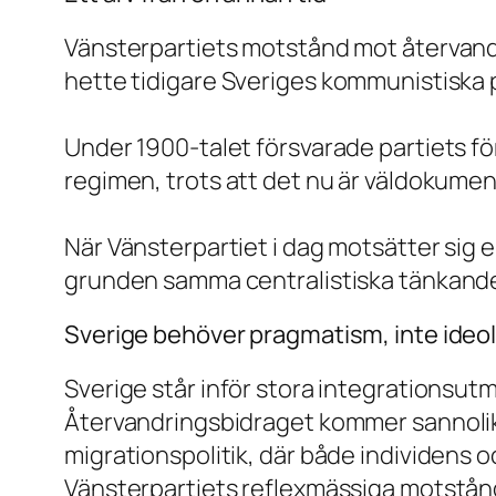
Vänsterpartiets motstånd mot återvandri
hette tidigare
Sveriges kommunistiska p
Under 1900-talet försvarade partiets fö
regimen, trots att det nu är väldokumen
När Vänsterpartiet i dag motsätter sig e
grunden samma centralistiska tänkande 
Sverige behöver pragmatism, inte ideol
Sverige står inför stora integrationsutma
Återvandringsbidraget kommer sannolikt 
migrationspolitik, där både individens 
Vänsterpartiets reflexmässiga motstånd 