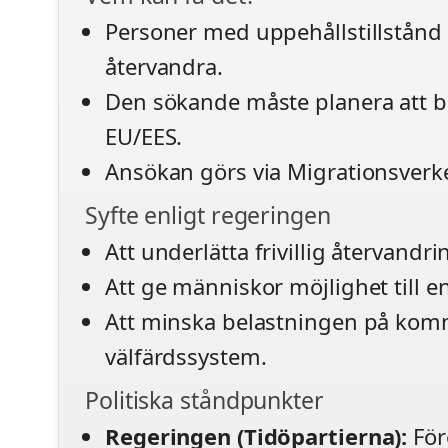
Personer med uppehållstillstånd i 
återvandra.
Den sökande måste planera att b
EU/EES.
Ansökan görs via Migrationsverket
Syfte enligt regeringen
Att underlätta frivillig återvandri
Att ge människor möjlighet till en
Att minska belastningen på ko
välfärdssystem.
Politiska ståndpunkter
Regeringen (Tidöpartierna):
Före