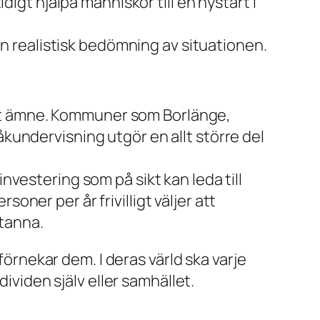
igt hjälpa människor till en nystart i
en realistisk bedömning av situationen.
ligt ämne. Kommuner som Borlänge,
kundervisning utgör en allt större del
vestering som på sikt kan leda till
ner per år frivilligt väljer att
stanna.
förnekar dem. I deras värld ska varje
ividen själv eller samhället.