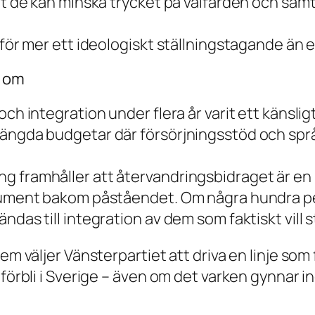
t de kan minska trycket på välfärden och samtid
rför mer ett ideologiskt ställningstagande än 
a om
 och integration under flera år varit ett käns
ängda budgetar där försörjningsstöd och språ
 framhåller att återvandringsbidraget är en in
ument bakom påståendet. Om några hundra perso
ndas till integration av dem som faktiskt vill 
em väljer Vänsterpartiet att driva en linje som 
förbli i Sverige – även om det varken gynnar ind