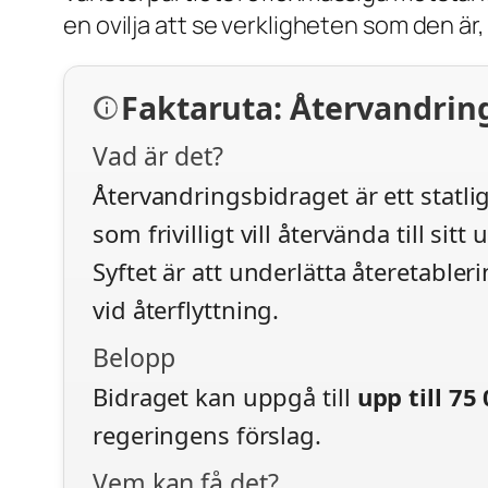
en ovilja att se verkligheten som den är
Faktaruta: Återvandrin
Vad är det?
Återvandringsbidraget är ett statli
som frivilligt vill återvända till si
Syftet är att underlätta återetable
vid återflyttning.
Belopp
Bidraget kan uppgå till
upp till 75
regeringens förslag.
Vem kan få det?