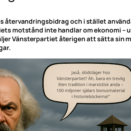
s återvandringsbidrag och i stället använda 
iets motstånd inte handlar om ekonomi – u
er Vänsterpartiet återigen att sätta sin m
gar.