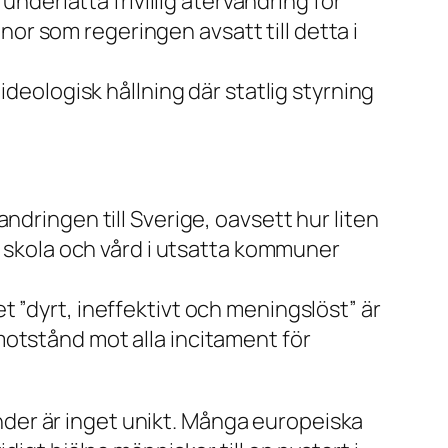
underlätta frivillig återvandring för
onor som regeringen avsatt till detta i
ideologisk hållning där statlig styrning
ndringen till Sverige, oavsett hur liten
nst, skola och vård i utsatta kommuner
 ”dyrt, ineffektivt och meningslöst” är
a motstånd mot alla incitament för
länder är inget unikt. Många europeiska