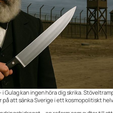
– i Gulag kan ingen höra dig skrika. Stöveltram
 på att sänka Sverige i ett kosmopolitiskt hel