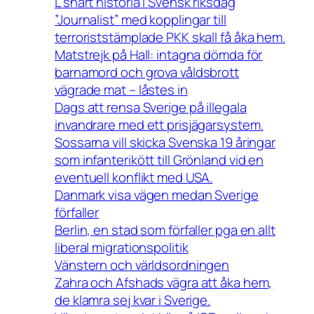
L snart historia i Svensk riksdag
”Journalist” med kopplingar till
terroriststämplade PKK skall få åka hem.
Matstrejk på Hall: intagna dömda för
barnamord och grova våldsbrott
vägrade mat – låstes in
Dags att rensa Sverige på illegala
invandrare med ett prisjägarsystem.
Sossarna vill skicka Svenska 19 åringar
som infanterikött till Grönland vid en
eventuell konflikt med USA.
Danmark visa vägen medan Sverige
förfaller
Berlin, en stad som förfaller pga en allt
liberal migrationspolitik
Vänstern och världsordningen
Zahra och Afshads vägra att åka hem,
de klamra sej kvar i Sverige.