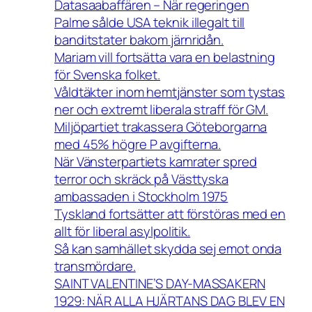
Datasaabaffären – När regeringen
Palme sålde USA teknik illegalt till
banditstater bakom järnridån.
Mariam vill fortsätta vara en belastning
för Svenska folket.
Våldtäkter inom hemtjänster som tystas
ner och extremt liberala straff för GM.
Miljöpartiet trakassera Göteborgarna
med 45% högre P avgifterna.
När Vänsterpartiets kamrater spred
terror och skräck på Västtyska
ambassaden i Stockholm 1975
Tyskland fortsätter att förstöras med en
allt för liberal asylpolitik.
Så kan samhället skydda sej emot onda
transmördare.
SAINT VALENTINE’S DAY-MASSAKERN
1929: NÄR ALLA HJÄRTANS DAG BLEV EN