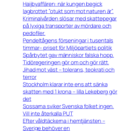
Haijbyaffären: när kungen begick
lagbrottet ”otukt som mot naturen är”.
Kriminalvården slösar med skattepegar
på lyxiga transporter av mördare och
pedofiler.
Pendeltågens förseningar i tusentals
timmar– priset för Miljöpartiets politik
Spårbytet gav människor falska hopp.
Tidöregeringen gör om och gör rätt.
Jihad mot väst – tolerans, teokrati och
terror
Stockholm klarar inte ens att sänka
skatten med 1 krona – lilla Lekeberg gör
det
Sossarna sviker Svenska folket ingen.
Vill inte återkalla PUT
Efter våldtäckerna i hemtjänsten –
Sverige behöver en