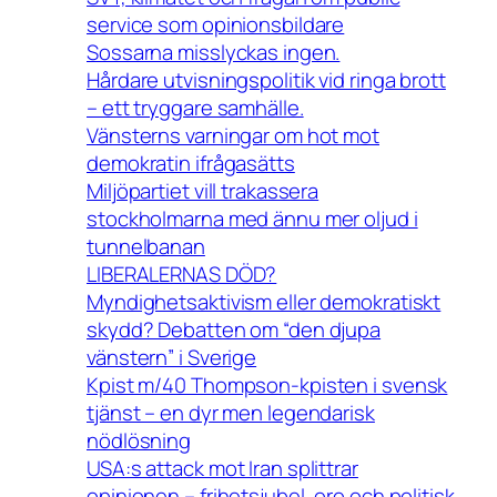
service som opinionsbildare
Sossarna misslyckas ingen.
Hårdare utvisningspolitik vid ringa brott
– ett tryggare samhälle.
Vänsterns varningar om hot mot
demokratin ifrågasätts
Miljöpartiet vill trakassera
stockholmarna med ännu mer oljud i
tunnelbanan
LIBERALERNAS DÖD?
Myndighetsaktivism eller demokratiskt
skydd? Debatten om “den djupa
vänstern” i Sverige
Kpist m/40 Thompson-kpisten i svensk
tjänst – en dyr men legendarisk
nödlösning
USA:s attack mot Iran splittrar
opinionen – frihetsjubel, oro och politisk