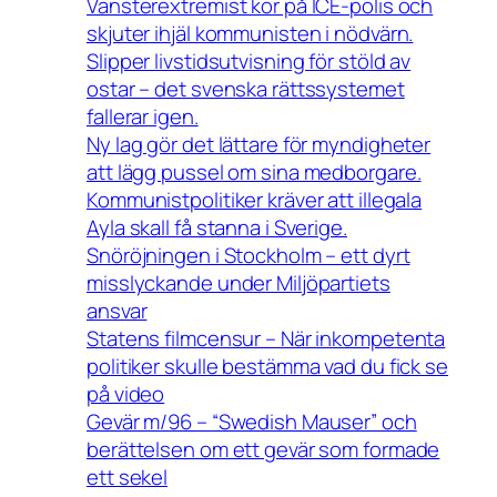
Vänsterextremist kör på ICE-polis och
skjuter ihjäl kommunisten i nödvärn.
Slipper livstidsutvisning för stöld av
ostar – det svenska rättssystemet
fallerar igen.
Ny lag gör det lättare för myndigheter
att lägg pussel om sina medborgare.
Kommunistpolitiker kräver att illegala
Ayla skall få stanna i Sverige.
Snöröjningen i Stockholm – ett dyrt
misslyckande under Miljöpartiets
ansvar
Statens filmcensur – När inkompetenta
politiker skulle bestämma vad du fick se
på video
Gevär m/96 – “Swedish Mauser” och
berättelsen om ett gevär som formade
ett sekel