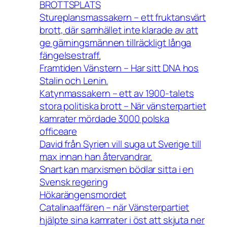
BROTTSPLATS
Stureplansmassakern – ett fruktansvärt
brott, där samhället inte klarade av att
ge gärningsmännen tillräckligt långa
fängelsestraff.
Framtiden Vänstern – Har sitt DNA hos
Stalin och Lenin.
Katynmassakern – ett av 1900-talets
stora politiska brott – När vänsterpartiet
kamrater mördade 3000 polska
officeare
David från Syrien vill suga ut Sverige till
max innan han återvandrar.
Snart kan marxismen bödlar sitta i en
Svensk regering
Hökarängensmordet
Catalinaaffären – när Vänsterpartiet
hjälpte sina kamrater i öst att skjuta ner