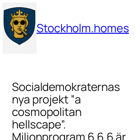
Hoppa
till
innehåll
Stockholm.homes
Socialdemokraternas
nya projekt ”a
cosmopolitan
hellscape”.
Miljonprogram 6.6.6 är