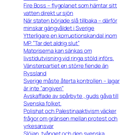
Fire Boss – flygplanet som hämtar sitt
vatten direkt ur sjön
När staten började slå tillbaka – därför
minskar gängvåldet i Sverige
Ytterligare en korruptionskandal inom
MP. ”Tar det aldrig slut”
Matpriserna kan sänkas om
livstidutvisning vid ringa stöld införs.
Vänsterpartiet en större fiende än
Ryssland
Sverige måste återta kontrollen – lagar
är inte ”angiveri”
Avskaffade av spårbyte , guds gåva till
Svenska folket.
Polishat och Palestinaaktivism väcker
frågor om gränsen mellan protest och
yrkesansvar
Slöjan, tvånget och den svenska