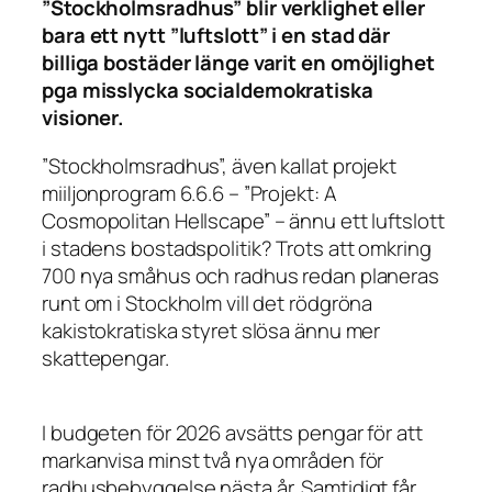
”Stockholmsradhus” blir verklighet eller
bara ett nytt ”luftslott” i en stad där
billiga bostäder länge varit en omöjlighet
pga misslycka socialdemokratiska
visioner.
”Stockholmsradhus”, även kallat projekt
miiljonprogram 6.6.6 – ”Projekt: A
Cosmopolitan Hellscape” – ännu ett luftslott
i stadens bostadspolitik? Trots att omkring
700 nya småhus och radhus redan planeras
runt om i Stockholm vill det rödgröna
kakistokratiska styret slösa ännu mer
skattepengar.
I budgeten för 2026 avsätts pengar för att
markanvisa minst två nya områden för
radhusbebyggelse nästa år. Samtidigt får