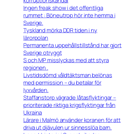
korruptionskandal
Ingen freak show i det offentliga
rummet : Böneutrop hör inte hemma i
Sverige.
Tyskland mörka DDR tiden i ny
lärorpolan
Permanenta uppehållstillstånd har gjort
Sverige otryggt
S och MP misslyckas med att styra
regionen .
Livstidsdömd våldtäktsman belönas
med permission – du betalar för
lyxvården.
Staffanstorp vägrade låtasflyktingar –
prioriterade riktiga krigsflyktingar från
Ukraina
Lärare i Malmö använder koranen för att
driva ut djävulen ur sinnesslöa barn.