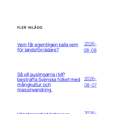
FLER INLÄGG
2026-
Vem får egentligen kalla vem
för landsförrädare?
08-08
Så vill quslingarna i MP
2026-
bestraffa Svenska folket med
mångkultur och
08-07
massinvandring.
2026-