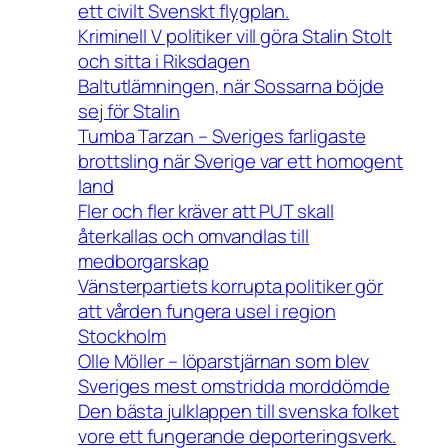
ett civilt Svenskt flygplan.
Kriminell V politiker vill göra Stalin Stolt
och sitta i Riksdagen
Baltutlämningen, när Sossarna böjde
sej för Stalin
Tumba Tarzan – Sveriges farligaste
brottsling när Sverige var ett homogent
land
Fler och fler kräver att PUT skall
återkallas och omvandlas till
medborgarskap
Vänsterpartiets korrupta politiker gör
att vården fungera usel i region
Stockholm
Olle Möller – löparstjärnan som blev
Sveriges mest omstridda morddömde
Den bästa julklappen till svenska folket
vore ett fungerande deporteringsverk.