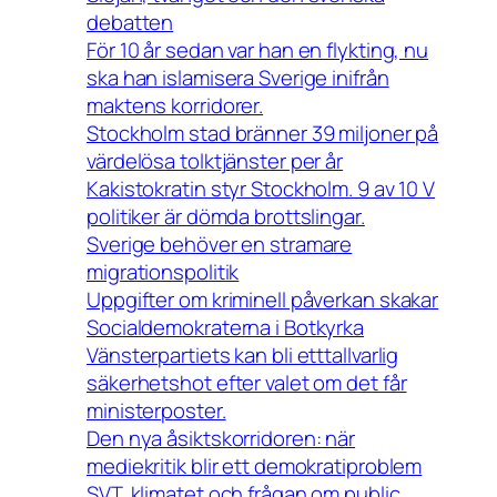
debatten
För 10 år sedan var han en flykting, nu
ska han islamisera Sverige inifrån
maktens korridorer.
Stockholm stad bränner 39 miljoner på
värdelösa tolktjänster per år
Kakistokratin styr Stockholm. 9 av 10 V
politiker är dömda brottslingar.
Sverige behöver en stramare
migrationspolitik
Uppgifter om kriminell påverkan skakar
Socialdemokraterna i Botkyrka
Vänsterpartiets kan bli etttallvarlig
säkerhetshot efter valet om det får
ministerposter.
Den nya åsiktskorridoren: när
mediekritik blir ett demokratiproblem
SVT, klimatet och frågan om public