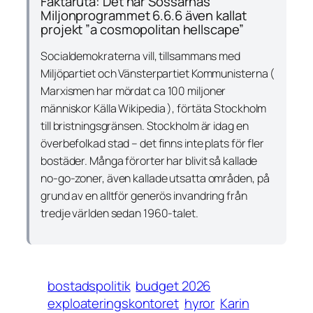
Faktaruta: Det här Sossarnas
Miljonprogrammet 6.6.6 även kallat
projekt ”a cosmopolitan hellscape”
Socialdemokraterna vill, tillsammans med
Miljöpartiet och Vänsterpartiet Kommunisterna (
Marxismen har mördat ca 100 miljoner
människor Källa Wikipedia ), förtäta Stockholm
till bristningsgränsen. Stockholm är idag en
överbefolkad stad – det finns inte plats för fler
bostäder. Många förorter har blivit så kallade
no-go-zoner, även kallade utsatta områden, på
grund av en alltför generös invandring från
tredje världen sedan 1960-talet.
bostadspolitik
budget 2026
exploateringskontoret
hyror
Karin