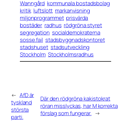
Wanngård
kommunala bostadsbolag
kritik
luftslott
markanvisning
miljonprogrammet
prisvärda
bostäder
radhus
rödgröna styret
segregation
socialdemokraterna
sosse.fail
stadsbyggnadskontoret
stadshuset
stadsutveckling
Stockholm
Stockholmsradhus
←
AfD är
Där den rödgröna kakistokrat
tyskland
röran misslyckas, har M korrekta
största
förslag som fungerar.
→
parti.