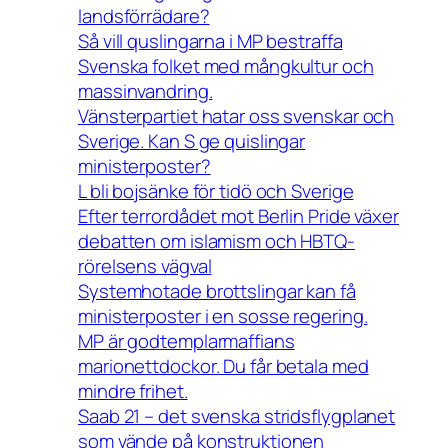
landsförrädare?
Så vill quslingarna i MP bestraffa
Svenska folket med mångkultur och
massinvandring.
Vänsterpartiet hatar oss svenskar och
Sverige. Kan S ge quislingar
ministerposter?
L bli bojsänke för tidö och Sverige
Efter terrordådet mot Berlin Pride växer
debatten om islamism och HBTQ-
rörelsens vägval
Systemhotade brottslingar kan få
ministerposter i en sosse regering.
MP är godtemplarmaffians
marionettdockor. Du får betala med
mindre frihet.
Saab 21 – det svenska stridsflygplanet
som vände på konstruktionen