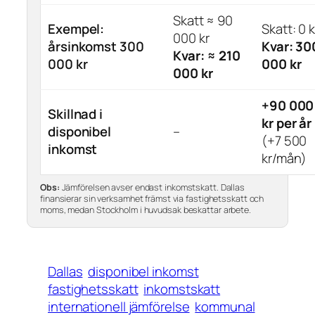
Skatt ≈ 90
Exempel:
Skatt: 0 k
000 kr
årsinkomst 300
Kvar: 30
Kvar: ≈ 210
000 kr
000 kr
000 kr
+90 000
Skillnad i
kr per år
disponibel
–
(+7 500
inkomst
kr/mån)
Obs:
Jämförelsen avser endast inkomstskatt. Dallas
finansierar sin verksamhet främst via fastighetsskatt och
moms, medan Stockholm i huvudsak beskattar arbete.
Dallas
disponibel inkomst
fastighetsskatt
inkomstskatt
internationell jämförelse
kommunal