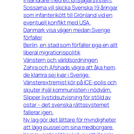
Sossarna vill skicka Svenska 19 åringar
som infanterikött till Grönland vid en
eventuell konflikt med USA.
Danmark visa vägen medan Sverige
förfaller
Berlin, en stad som förfaller pga en allt
liberal migrationspolitik
Vänstern och världsordningen
Zahra och Afshads vägra att åka hem,
de klamra sej kvar i Sverige.
Vänsterextremist kör på ICE-polis och
skjuter ihjäl kommunisten i nödvärn.
Slipper livstidsutvisning för stöld av
ostar – det svenska rättssystemet
fallerar igen.
Ny lag gör det lättare för myndigheter
att lägg pussel om sina medborgare.