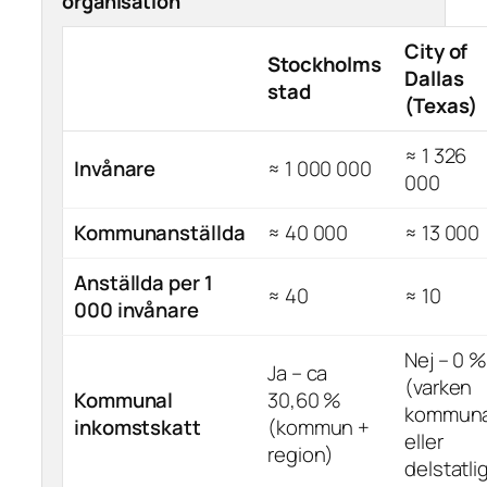
organisation
City of
Stockholms
Dallas
stad
(Texas)
≈ 1 326
Invånare
≈ 1 000 000
000
Kommunanställda
≈ 40 000
≈ 13 000
Anställda per 1
≈ 40
≈ 10
000 invånare
Nej – 0 
Ja – ca
(varken
Kommunal
30,60 %
kommuna
inkomstskatt
(kommun +
eller
region)
delstatli