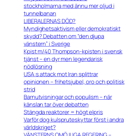
stockholmarna med ännu mer oljud i
tunnelbanan
LIBERALERNAS DÖD?
Myndighetsaktivism eller demokratiskt
skydd? Debatten om “den djupa
vänstern” i Sverige
Kpist m/40 Thompson-kpisten i svensk
tjänst – en dyr men legendarisk
nödlösning
USA:s attack mot Iran splittrar
opinionen – frihetsjubel, oro och politisk
strid
Barnutvisningar och populism – när
känslan tar över debatten
Stängda reaktorer = högt elpris
Varför dog kulspruteskyttar först i andra
världskriget?
VÄNSTERNS OMÖJLIGA REGERING –