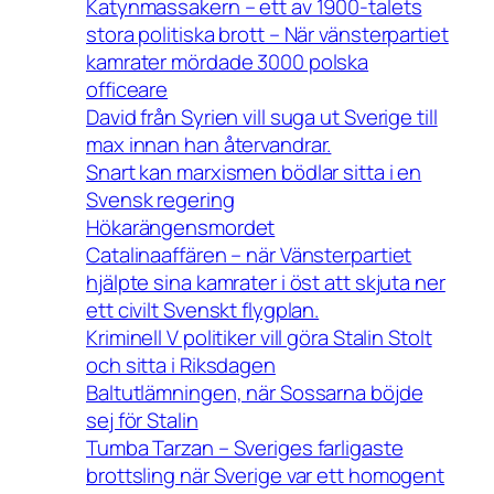
Katynmassakern – ett av 1900-talets
stora politiska brott – När vänsterpartiet
kamrater mördade 3000 polska
officeare
David från Syrien vill suga ut Sverige till
max innan han återvandrar.
Snart kan marxismen bödlar sitta i en
Svensk regering
Hökarängensmordet
Catalinaaffären – när Vänsterpartiet
hjälpte sina kamrater i öst att skjuta ner
ett civilt Svenskt flygplan.
Kriminell V politiker vill göra Stalin Stolt
och sitta i Riksdagen
Baltutlämningen, när Sossarna böjde
sej för Stalin
Tumba Tarzan – Sveriges farligaste
brottsling när Sverige var ett homogent