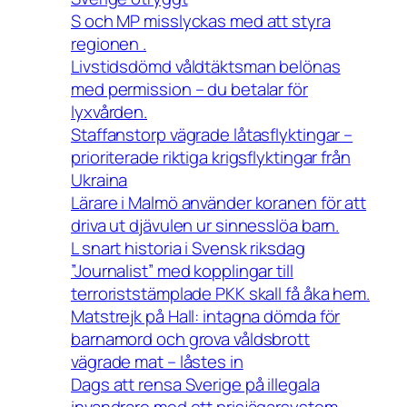
S och MP misslyckas med att styra
regionen .
Livstidsdömd våldtäktsman belönas
med permission – du betalar för
lyxvården.
Staffanstorp vägrade låtasflyktingar –
prioriterade riktiga krigsflyktingar från
Ukraina
Lärare i Malmö använder koranen för att
driva ut djävulen ur sinnesslöa barn.
L snart historia i Svensk riksdag
”Journalist” med kopplingar till
terroriststämplade PKK skall få åka hem.
Matstrejk på Hall: intagna dömda för
barnamord och grova våldsbrott
vägrade mat – låstes in
Dags att rensa Sverige på illegala
invandrare med ett prisjägarsystem.