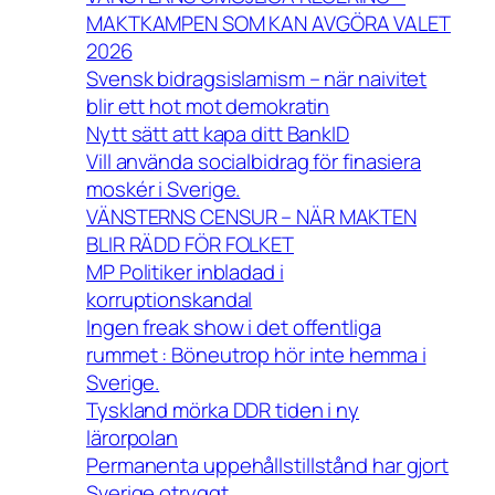
MAKTKAMPEN SOM KAN AVGÖRA VALET
2026
Svensk bidragsislamism – när naivitet
blir ett hot mot demokratin
Nytt sätt att kapa ditt BankID
Vill använda socialbidrag för finasiera
moskér i Sverige.
VÄNSTERNS CENSUR – NÄR MAKTEN
BLIR RÄDD FÖR FOLKET
MP Politiker inbladad i
korruptionskandal
Ingen freak show i det offentliga
rummet : Böneutrop hör inte hemma i
Sverige.
Tyskland mörka DDR tiden i ny
lärorpolan
Permanenta uppehållstillstånd har gjort
Sverige otryggt