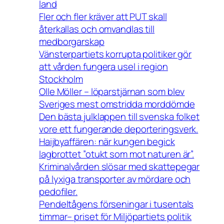
land
Fler och fler kräver att PUT skall
återkallas och omvandlas till
medborgarskap
Vänsterpartiets korrupta politiker gör
att vården fungera usel i region
Stockholm
Olle Möller – löparstjärnan som blev
Sveriges mest omstridda morddömde
Den bästa julklappen till svenska folket
vore ett fungerande deporteringsverk.
Haijbyaffären: när kungen begick
lagbrottet ”otukt som mot naturen är”.
Kriminalvården slösar med skattepegar
på lyxiga transporter av mördare och
pedofiler.
Pendeltågens förseningar i tusentals
timmar– priset för Miljöpartiets politik