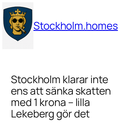
Hoppa
till
innehåll
Stockholm.homes
Stockholm klarar inte
ens att sänka skatten
med 1 krona – lilla
Lekeberg gör det