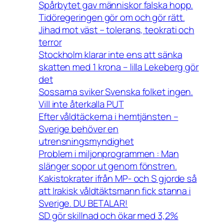
Spårbytet gav människor falska hopp.
Tidöregeringen gör om och gör rätt.
Jihad mot väst – tolerans, teokrati och
terror
Stockholm klarar inte ens att sänka
skatten med 1 krona – lilla Lekeberg gör
det
Sossarna sviker Svenska folket ingen.
Vill inte återkalla PUT
Efter våldtäckerna i hemtjänsten –
Sverige behöver en
utrensningsmyndighet
Problem i miljonprogrammen : Man
slänger sopor ut genom fönstren.
Kakistokrater ifrån MP- och S gjorde så
att Irakisk våldtäktsmann fick stanna i
Sverige. DU BETALAR!
SD gör skillnad och ökar med 3,2%