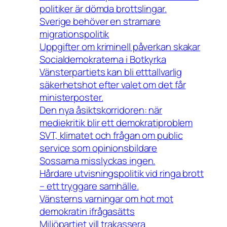
politiker är dömda brottslingar.
Sverige behöver en stramare
migrationspolitik
Uppgifter om kriminell påverkan skakar
Socialdemokraterna i Botkyrka
Vänsterpartiets kan bli etttallvarlig
säkerhetshot efter valet om det får
ministerposter.
Den nya åsiktskorridoren: när
mediekritik blir ett demokratiproblem
SVT, klimatet och frågan om public
service som opinionsbildare
Sossarna misslyckas ingen.
Hårdare utvisningspolitik vid ringa brott
– ett tryggare samhälle.
Vänsterns varningar om hot mot
demokratin ifrågasätts
Miljöpartiet vill trakassera