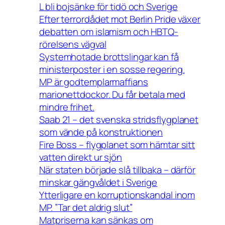
L bli bojsänke för tidö och Sverige
Efter terrordådet mot Berlin Pride växer
debatten om islamism och HBTQ-
rörelsens vägval
Systemhotade brottslingar kan få
ministerposter i en sosse regering.
MP är godtemplarmaffians
marionettdockor. Du får betala med
mindre frihet.
Saab 21 – det svenska stridsflygplanet
som vände på konstruktionen
Fire Boss – flygplanet som hämtar sitt
vatten direkt ur sjön
När staten började slå tillbaka – därför
minskar gängvåldet i Sverige
Ytterligare en korruptionskandal inom
MP. ”Tar det aldrig slut”
Matpriserna kan sänkas om