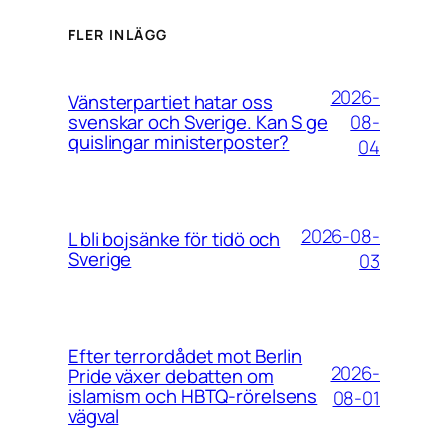
FLER INLÄGG
2026-
Vänsterpartiet hatar oss
08-
svenskar och Sverige. Kan S ge
quislingar ministerposter?
04
2026-08-
L bli bojsänke för tidö och
Sverige
03
Efter terrordådet mot Berlin
2026-
Pride växer debatten om
islamism och HBTQ-rörelsens
08-01
vägval