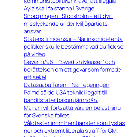
Kommunistpolitiker kräver att illegala
Ayla skall få stanna i Sverige.
Snöröjningen i Stockholm – ett dyrt
misslyckande under Miljöpartiets
ansvar
Statens filmcensur – När inkompetenta
politiker skulle bestämma vad du fick se
på video
Gevär m/96 – “Swedish Mauser” och
berättelsen om ett gevär som formade
ett sekel
Datasaabaffären – När regeringen
Palme sålde USA teknik illegalt till
banditstater bakom järnridån.
Mariam vill fortsätta vara en belastning
för Svenska folket.
Våldtäkter inom hemtjänster som tystas
ner och extremt liberala straff för GM.