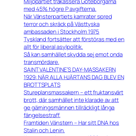
Miljöpartiet trakassera Göteborgarna
med 45% högre P avgifterna.
När Vänsterpartiets kamrater spred
terror och skräck på Västtyska
ambassaden i Stockholm 1975
Tyskland fortsätter att förstöras med en
allt för liberal asylpolitik.
Så kan samhället skydda sej emot onda
transmördare.
SAINT VALENTINE’S DAY-MASSAKERN
1929: NÄR ALLA HJÄRTANS DAG BLEV EN
BROTTSPLATS
Stureplansmassakern – ett fruktansvärt
brott, där samhället inte klarade av att
ge gärningsmännen tillräckligt långa
fängelsestraff.
Framtiden Vänstern – Har sitt DNA hos
Stalin och Lenin.