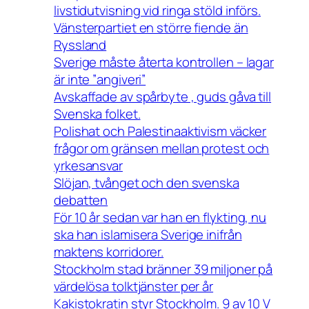
livstidutvisning vid ringa stöld införs.
Vänsterpartiet en större fiende än
Ryssland
Sverige måste återta kontrollen – lagar
är inte ”angiveri”
Avskaffade av spårbyte , guds gåva till
Svenska folket.
Polishat och Palestinaaktivism väcker
frågor om gränsen mellan protest och
yrkesansvar
Slöjan, tvånget och den svenska
debatten
För 10 år sedan var han en flykting, nu
ska han islamisera Sverige inifrån
maktens korridorer.
Stockholm stad bränner 39 miljoner på
värdelösa tolktjänster per år
Kakistokratin styr Stockholm. 9 av 10 V