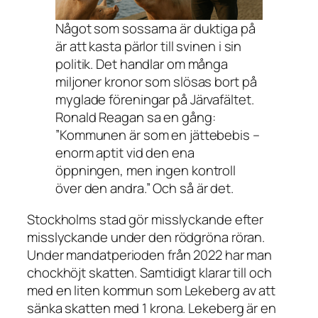
Något som sossarna är duktiga på
är att kasta pärlor till svinen i sin
politik. Det handlar om många
miljoner kronor som slösas bort på
myglade föreningar på Järvafältet.
Ronald Reagan sa en gång:
”Kommunen är som en jättebebis –
enorm aptit vid den ena
öppningen, men ingen kontroll
över den andra.”
Och så är det.
Stockholms stad gör misslyckande efter
misslyckande under den rödgröna röran.
Under mandatperioden från 2022 har man
chockhöjt skatten. Samtidigt klarar till och
med en liten kommun som Lekeberg av att
sänka skatten med 1 krona. Lekeberg är en