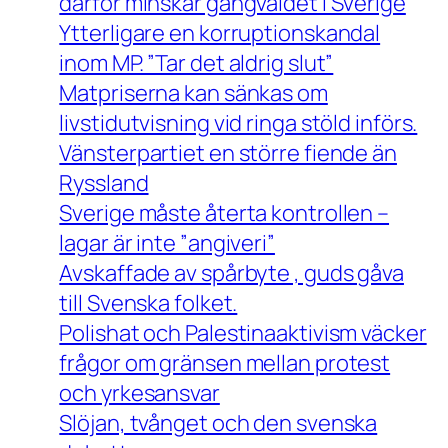
därför minskar gängvåldet i Sverige
Ytterligare en korruptionskandal
inom MP. ”Tar det aldrig slut”
Matpriserna kan sänkas om
livstidutvisning vid ringa stöld införs.
Vänsterpartiet en större fiende än
Ryssland
Sverige måste återta kontrollen –
lagar är inte ”angiveri”
Avskaffade av spårbyte , guds gåva
till Svenska folket.
Polishat och Palestinaaktivism väcker
frågor om gränsen mellan protest
och yrkesansvar
Slöjan, tvånget och den svenska