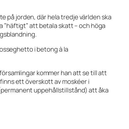
e på jorden, där hela tredje världen ska
a ”häftigt” att betala skatt – och höga
ngsblandning.
osseghetto i betong à la
 församlingar kommer han att se till att
 finns ett överskott av moskéer i
 (permanent uppehållstillstånd) att åka