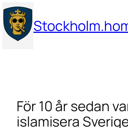
Hoppa
till
Stockholm.ho
innehåll
För 10 år sedan va
islamisera Sverige