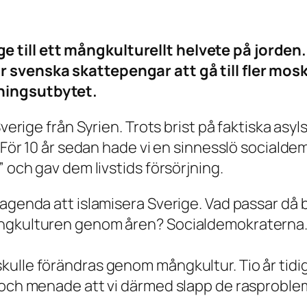
 till ett mångkulturellt helvete på jorden
 svenska skattepengar att gå till fler moské
ningsutbytet.
Sverige från Syrien. Trots brist på faktiska as
. För 10 år sedan hade vi en sinnesslö socialde
” och gav dem livstids försörjning.
agenda att islamisera Sverige. Vad passar då b
ångkulturen genom åren? Socialdemokraterna
kulle förändras genom mångkultur. Tio år tidi
, och menade att vi därmed slapp de rasproble