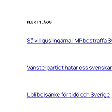
FLER INLÄGG
Så vill quslingarna i MP bestraff
Vänsterpartiet hatar oss svenskar
L bli bojsänke för tidö och Sverige