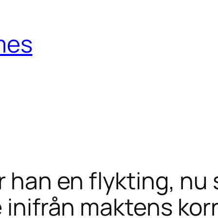
mes
r han en flykting, nu
 inifrån maktens korr