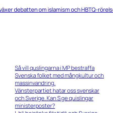
e växer debatten om islamism och HBTQ-rörels
Så vill quslingarna i MP bestraffa
Svenska folket med mångkultur och
massinvandring.
Vänsterpartiet hatar oss svenskar
och Sverige. Kan S ge quislingar
ministerposter?