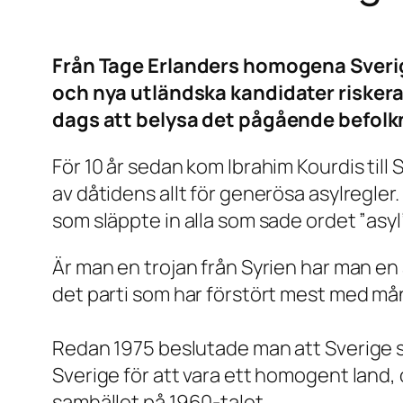
Från Tage Erlanders homogena Sverige
och nya utländska kandidater riskerar
dags att belysa det pågående befolk
För 10 år sedan kom Ibrahim Kourdis till 
av dåtidens allt för generösa asylregler
som släppte in alla som sade ordet ”asyl
Är man en trojan från Syrien har man en 
det parti som har förstört mest med m
Redan 1975 beslutade man att Sverige s
Sverige för att vara ett homogent land
samhället på 1960-talet.