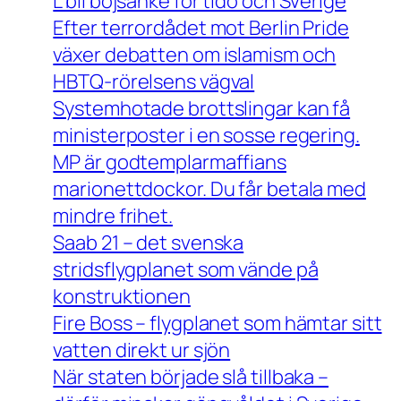
L bli bojsänke för tidö och Sverige
Efter terrordådet mot Berlin Pride
växer debatten om islamism och
HBTQ-rörelsens vägval
Systemhotade brottslingar kan få
ministerposter i en sosse regering.
MP är godtemplarmaffians
marionettdockor. Du får betala med
mindre frihet.
Saab 21 – det svenska
stridsflygplanet som vände på
konstruktionen
Fire Boss – flygplanet som hämtar sitt
vatten direkt ur sjön
När staten började slå tillbaka –