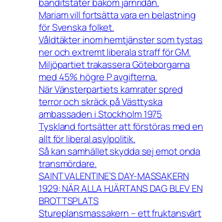
banditstater bakom järnridån.
Mariam vill fortsätta vara en belastning
för Svenska folket.
Våldtäkter inom hemtjänster som tystas
ner och extremt liberala straff för GM.
Miljöpartiet trakassera Göteborgarna
med 45% högre P avgifterna.
När Vänsterpartiets kamrater spred
terror och skräck på Västtyska
ambassaden i Stockholm 1975
Tyskland fortsätter att förstöras med en
allt för liberal asylpolitik.
Så kan samhället skydda sej emot onda
transmördare.
SAINT VALENTINE’S DAY-MASSAKERN
1929: NÄR ALLA HJÄRTANS DAG BLEV EN
BROTTSPLATS
Stureplansmassakern – ett fruktansvärt