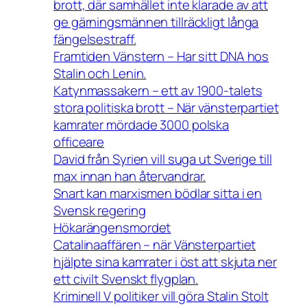
brott, där samhället inte klarade av att
ge gärningsmännen tillräckligt långa
fängelsestraff.
Framtiden Vänstern – Har sitt DNA hos
Stalin och Lenin.
Katynmassakern – ett av 1900-talets
stora politiska brott – När vänsterpartiet
kamrater mördade 3000 polska
officeare
David från Syrien vill suga ut Sverige till
max innan han återvandrar.
Snart kan marxismen bödlar sitta i en
Svensk regering
Hökarängensmordet
Catalinaaffären – när Vänsterpartiet
hjälpte sina kamrater i öst att skjuta ner
ett civilt Svenskt flygplan.
Kriminell V politiker vill göra Stalin Stolt