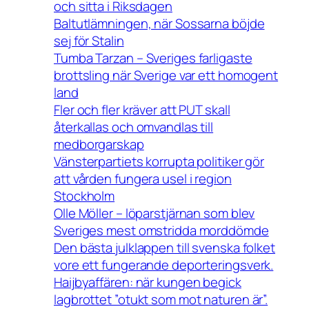
och sitta i Riksdagen
Baltutlämningen, när Sossarna böjde
sej för Stalin
Tumba Tarzan – Sveriges farligaste
brottsling när Sverige var ett homogent
land
Fler och fler kräver att PUT skall
återkallas och omvandlas till
medborgarskap
Vänsterpartiets korrupta politiker gör
att vården fungera usel i region
Stockholm
Olle Möller – löparstjärnan som blev
Sveriges mest omstridda morddömde
Den bästa julklappen till svenska folket
vore ett fungerande deporteringsverk.
Haijbyaffären: när kungen begick
lagbrottet ”otukt som mot naturen är”.