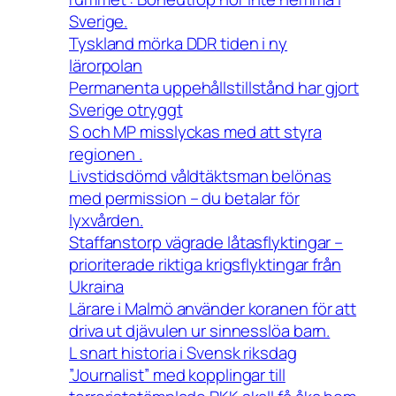
Sverige.
Tyskland mörka DDR tiden i ny
lärorpolan
Permanenta uppehållstillstånd har gjort
Sverige otryggt
S och MP misslyckas med att styra
regionen .
Livstidsdömd våldtäktsman belönas
med permission – du betalar för
lyxvården.
Staffanstorp vägrade låtasflyktingar –
prioriterade riktiga krigsflyktingar från
Ukraina
Lärare i Malmö använder koranen för att
driva ut djävulen ur sinnesslöa barn.
L snart historia i Svensk riksdag
”Journalist” med kopplingar till