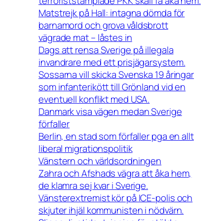
terroriststämplade PKK skall få åka hem.
Matstrejk på Hall: intagna dömda för
barnamord och grova våldsbrott
vägrade mat – låstes in
Dags att rensa Sverige på illegala
invandrare med ett prisjägarsystem.
Sossarna vill skicka Svenska 19 åringar
som infanterikött till Grönland vid en
eventuell konflikt med USA.
Danmark visa vägen medan Sverige
förfaller
Berlin, en stad som förfaller pga en allt
liberal migrationspolitik
Vänstern och världsordningen
Zahra och Afshads vägra att åka hem,
de klamra sej kvar i Sverige.
Vänsterextremist kör på ICE-polis och
skjuter ihjäl kommunisten i nödvärn.