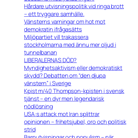
Hårdare utvisningspolitik vid ringa brott
– ett tryggare samhälle.
Vänsterns varningar om hot mot
demokratin ifrågasätts
Miljöpartiet vill trakassera
stockholmarna med ännu mer oljud i
tunnelbanan
LIBERALERNAS DÖD?
Myndighetsaktivism eller demokratiskt
skydd? Debatten om “den djupa
vänstern” i Sverige
Kpist m/40 Thompson-kpisten i svensk
tjänst – en dyr men legendarisk
nödlösning
USA:s attack mot Iran splittrar
opinionen – frihetsjubel, oro och politisk
strid
Barnutvisningar och populism – när