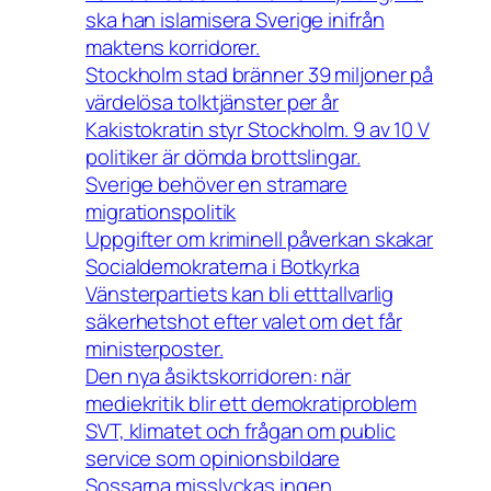
ska han islamisera Sverige inifrån
maktens korridorer.
Stockholm stad bränner 39 miljoner på
värdelösa tolktjänster per år
Kakistokratin styr Stockholm. 9 av 10 V
politiker är dömda brottslingar.
Sverige behöver en stramare
migrationspolitik
Uppgifter om kriminell påverkan skakar
Socialdemokraterna i Botkyrka
Vänsterpartiets kan bli etttallvarlig
säkerhetshot efter valet om det får
ministerposter.
Den nya åsiktskorridoren: när
mediekritik blir ett demokratiproblem
SVT, klimatet och frågan om public
service som opinionsbildare
Sossarna misslyckas ingen.