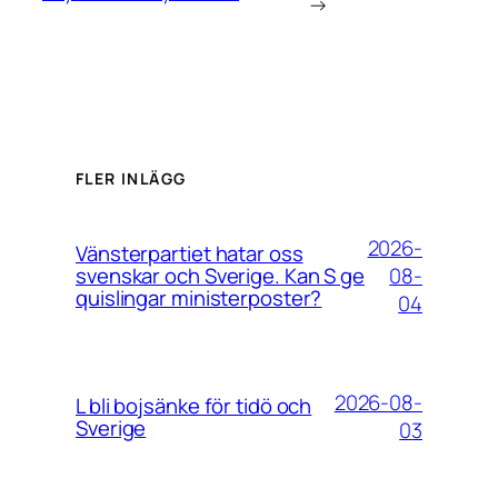
→
FLER INLÄGG
2026-
Vänsterpartiet hatar oss
08-
svenskar och Sverige. Kan S ge
quislingar ministerposter?
04
2026-08-
L bli bojsänke för tidö och
Sverige
03