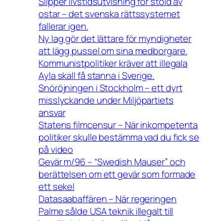
Slipper livstidsutvisning för stöld av
ostar – det svenska rättssystemet
fallerar igen.
Ny lag gör det lättare för myndigheter
att lägg pussel om sina medborgare.
Kommunistpolitiker kräver att illegala
Ayla skall få stanna i Sverige.
Snöröjningen i Stockholm – ett dyrt
misslyckande under Miljöpartiets
ansvar
Statens filmcensur – När inkompetenta
politiker skulle bestämma vad du fick se
på video
Gevär m/96 – “Swedish Mauser” och
berättelsen om ett gevär som formade
ett sekel
Datasaabaffären – När regeringen
Palme sålde USA teknik illegalt till