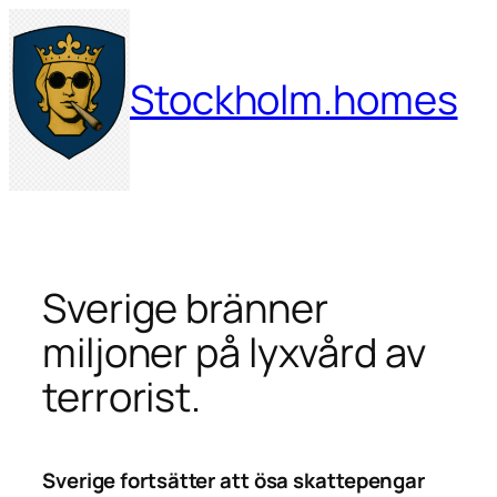
Hoppa
till
innehåll
Stockholm.homes
Sverige bränner
miljoner på lyxvård av
terrorist.
Sverige fortsätter att ösa skattepengar