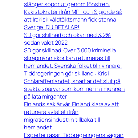
slänger sopor ut genom fönstren.
Kakistokrater ifrån MP- och S gjorde så
att Irakisk våldtäktsmann fick stanna i
Sverige. DU BETALAR!
SD gör skillnad och ökar med 3,2%
sedan valet 2022
SD gör skillnad. Över 3 000 kriminella
skräpmänniskor kan returneras till
hemlandet. Svenska folket blir vinnare.
Tidöregeringen gör skilland : Kris i
Schlaraffenlandet, snart är det slut på
stekta sparvar som kommer in i munnen
på lata mirganter
Finlands sak är vår. Finland klara av att
retunera avfallet ifrån
migrationsindustrin tillbaka till
hemlandet.
Experter rasar: Tidöregeringens vägran