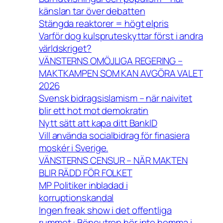
känslan tar över debatten
Stängda reaktorer = högt elpris
Varför dog kulspruteskyttar först i andra
världskriget?
VÄNSTERNS OMÖJLIGA REGERING –
MAKTKAMPEN SOM KAN AVGÖRA VALET
2026
Svensk bidragsislamism – när naivitet
blir ett hot mot demokratin
Nytt sätt att kapa ditt BankID
Vill använda socialbidrag för finasiera
moskér i Sverige.
VÄNSTERNS CENSUR – NÄR MAKTEN
BLIR RÄDD FÖR FOLKET
MP Politiker inbladad i
korruptionskandal
Ingen freak show i det offentliga
rummet : Böneutrop hör inte hemma i