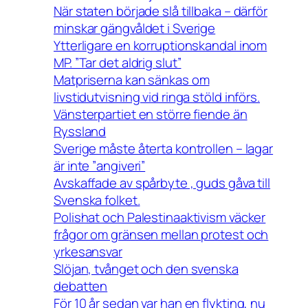
När staten började slå tillbaka – därför
minskar gängvåldet i Sverige
Ytterligare en korruptionskandal inom
MP. ”Tar det aldrig slut”
Matpriserna kan sänkas om
livstidutvisning vid ringa stöld införs.
Vänsterpartiet en större fiende än
Ryssland
Sverige måste återta kontrollen – lagar
är inte ”angiveri”
Avskaffade av spårbyte , guds gåva till
Svenska folket.
Polishat och Palestinaaktivism väcker
frågor om gränsen mellan protest och
yrkesansvar
Slöjan, tvånget och den svenska
debatten
För 10 år sedan var han en flykting, nu