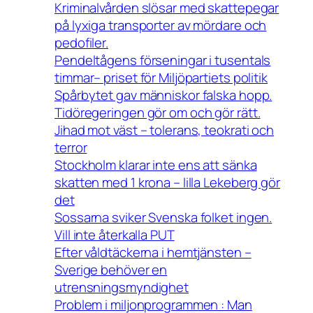
Kriminalvården slösar med skattepegar
på lyxiga transporter av mördare och
pedofiler.
Pendeltågens förseningar i tusentals
timmar– priset för Miljöpartiets politik
Spårbytet gav människor falska hopp.
Tidöregeringen gör om och gör rätt.
Jihad mot väst – tolerans, teokrati och
terror
Stockholm klarar inte ens att sänka
skatten med 1 krona – lilla Lekeberg gör
det
Sossarna sviker Svenska folket ingen.
Vill inte återkalla PUT
Efter våldtäckerna i hemtjänsten –
Sverige behöver en
utrensningsmyndighet
Problem i miljonprogrammen : Man