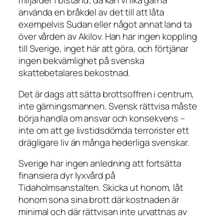
miljarder i bistånd; då kan vi lika gärna
använda en bråkdel av det till att låta
exempelvis Sudan eller något annat land ta
över vården av Akilov. Han har ingen koppling
till Sverige, inget här att göra, och förtjänar
ingen bekvämlighet på svenska
skattebetalares bekostnad.
Det är dags att sätta brottsoffren i centrum,
inte gärningsmannen. Svensk rättvisa måste
börja handla om ansvar och konsekvens –
inte om att ge livstidsdömda terrorister ett
drägligare liv än många hederliga svenskar.
Sverige har ingen anledning att fortsätta
finansiera dyr lyxvård på
Tidaholmsanstalten. Skicka ut honom, låt
honom sona sina brott där kostnaden är
minimal och där rättvisan inte urvattnas av