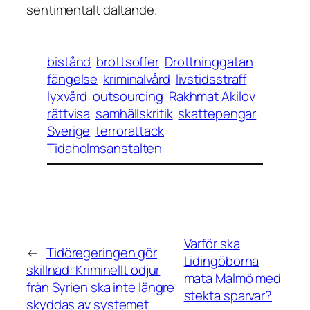
sentimentalt daltande.
bistånd
brottsoffer
Drottninggatan
fängelse
kriminalvård
livstidsstraff
lyxvård
outsourcing
Rakhmat Akilov
rättvisa
samhällskritik
skattepengar
Sverige
terrorattack
Tidaholmsanstalten
Varför ska
←
Tidöregeringen gör
Lidingöborna
skillnad: Kriminellt odjur
mata Malmö med
från Syrien ska inte längre
stekta sparvar?
skyddas av systemet