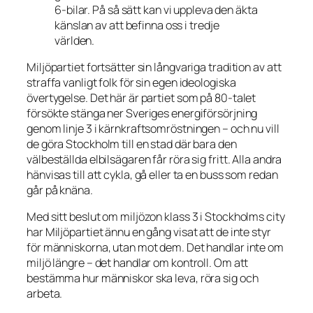
6-bilar. På så sätt kan vi uppleva den äkta
känslan av att befinna oss i tredje
världen.
Miljöpartiet fortsätter sin långvariga tradition av att
straffa vanligt folk för sin egen ideologiska
övertygelse. Det här är partiet som på 80-talet
försökte stänga ner Sveriges energiförsörjning
genom linje 3 i kärnkraftsomröstningen – och nu vill
de göra Stockholm till en stad där bara den
välbeställda elbilsägaren får röra sig fritt. Alla andra
hänvisas till att cykla, gå eller ta en buss som redan
går på knäna.
Med sitt beslut om miljözon klass 3 i Stockholms city
har Miljöpartiet ännu en gång visat att de inte styr
för människorna, utan mot dem. Det handlar inte om
miljö längre – det handlar om kontroll. Om att
bestämma hur människor ska leva, röra sig och
arbeta.