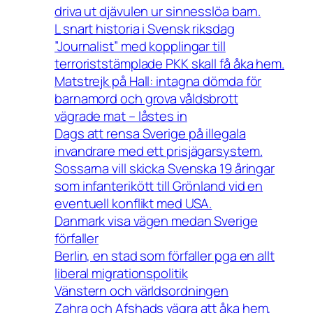
driva ut djävulen ur sinnesslöa barn.
L snart historia i Svensk riksdag
”Journalist” med kopplingar till
terroriststämplade PKK skall få åka hem.
Matstrejk på Hall: intagna dömda för
barnamord och grova våldsbrott
vägrade mat – låstes in
Dags att rensa Sverige på illegala
invandrare med ett prisjägarsystem.
Sossarna vill skicka Svenska 19 åringar
som infanterikött till Grönland vid en
eventuell konflikt med USA.
Danmark visa vägen medan Sverige
förfaller
Berlin, en stad som förfaller pga en allt
liberal migrationspolitik
Vänstern och världsordningen
Zahra och Afshads vägra att åka hem,