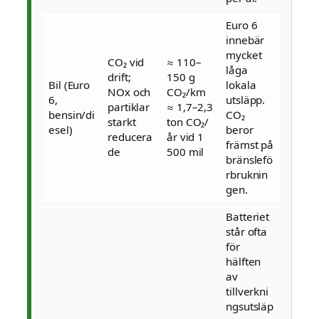
Euro 6
innebär
mycket
CO₂ vid
≈ 110–
låga
drift;
150 g
Bil (Euro
lokala
NOx och
CO₂/km
6,
utsläpp.
partiklar
≈ 1,7–2,3
bensin/di
CO₂
starkt
ton CO₂/
esel)
beror
reducera
år vid 1
främst på
de
500 mil
bränslefö
rbruknin
gen.
Batteriet
står ofta
för
hälften
av
tillverkni
ngsutsläp