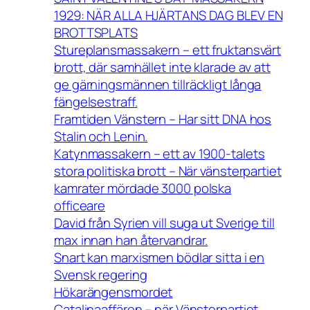
1929: NÄR ALLA HJÄRTANS DAG BLEV EN
BROTTSPLATS
Stureplansmassakern – ett fruktansvärt
brott, där samhället inte klarade av att
ge gärningsmännen tillräckligt långa
fängelsestraff.
Framtiden Vänstern – Har sitt DNA hos
Stalin och Lenin.
Katynmassakern – ett av 1900-talets
stora politiska brott – När vänsterpartiet
kamrater mördade 3000 polska
officeare
David från Syrien vill suga ut Sverige till
max innan han återvandrar.
Snart kan marxismen bödlar sitta i en
Svensk regering
Hökarängensmordet
Catalinaaffären – när Vänsterpartiet