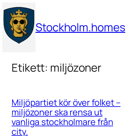
Hoppa
till
innehåll
Stockholm.homes
Etikett:
miljözoner
Miljöpartiet kör över folket –
miljözoner ska rensa ut
vanliga stockholmare från
city.