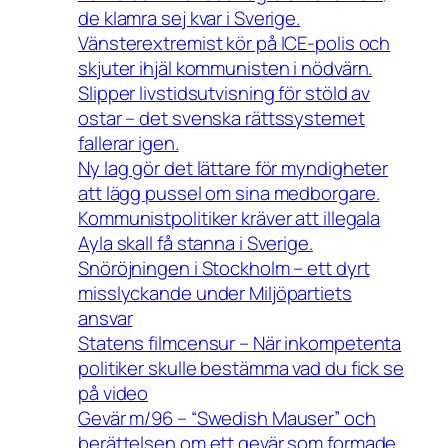
de klamra sej kvar i Sverige.
Vänsterextremist kör på ICE-polis och
skjuter ihjäl kommunisten i nödvärn.
Slipper livstidsutvisning för stöld av
ostar – det svenska rättssystemet
fallerar igen.
Ny lag gör det lättare för myndigheter
att lägg pussel om sina medborgare.
Kommunistpolitiker kräver att illegala
Ayla skall få stanna i Sverige.
Snöröjningen i Stockholm – ett dyrt
misslyckande under Miljöpartiets
ansvar
Statens filmcensur – När inkompetenta
politiker skulle bestämma vad du fick se
på video
Gevär m/96 – “Swedish Mauser” och
berättelsen om ett gevär som formade