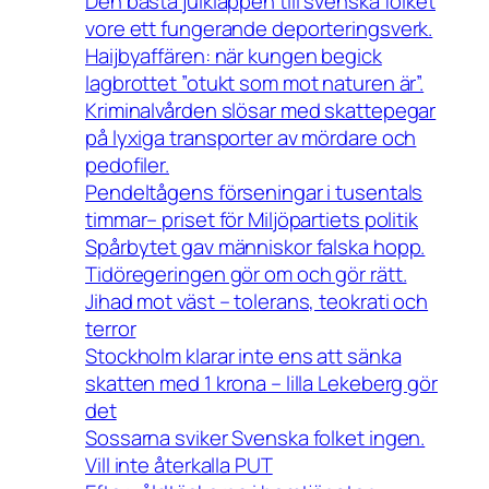
Den bästa julklappen till svenska folket
vore ett fungerande deporteringsverk.
Haijbyaffären: när kungen begick
lagbrottet ”otukt som mot naturen är”.
Kriminalvården slösar med skattepegar
på lyxiga transporter av mördare och
pedofiler.
Pendeltågens förseningar i tusentals
timmar– priset för Miljöpartiets politik
Spårbytet gav människor falska hopp.
Tidöregeringen gör om och gör rätt.
Jihad mot väst – tolerans, teokrati och
terror
Stockholm klarar inte ens att sänka
skatten med 1 krona – lilla Lekeberg gör
det
Sossarna sviker Svenska folket ingen.
Vill inte återkalla PUT