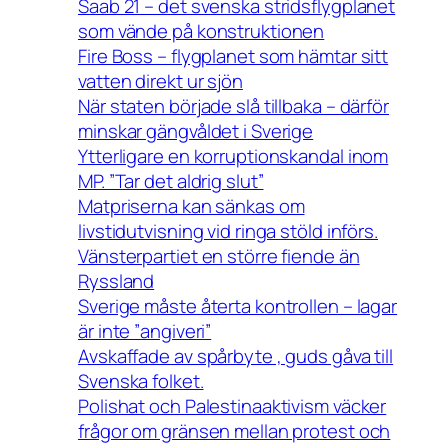
Saab 21 – det svenska stridsflygplanet
som vände på konstruktionen
Fire Boss – flygplanet som hämtar sitt
vatten direkt ur sjön
När staten började slå tillbaka – därför
minskar gängvåldet i Sverige
Ytterligare en korruptionskandal inom
MP. ”Tar det aldrig slut”
Matpriserna kan sänkas om
livstidutvisning vid ringa stöld införs.
Vänsterpartiet en större fiende än
Ryssland
Sverige måste återta kontrollen – lagar
är inte ”angiveri”
Avskaffade av spårbyte , guds gåva till
Svenska folket.
Polishat och Palestinaaktivism väcker
frågor om gränsen mellan protest och