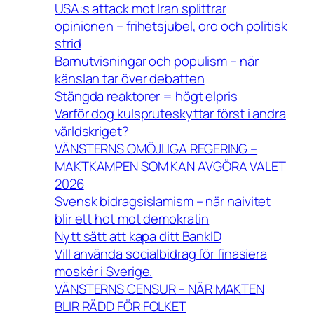
USA:s attack mot Iran splittrar
opinionen – frihetsjubel, oro och politisk
strid
Barnutvisningar och populism – när
känslan tar över debatten
Stängda reaktorer = högt elpris
Varför dog kulspruteskyttar först i andra
världskriget?
VÄNSTERNS OMÖJLIGA REGERING –
MAKTKAMPEN SOM KAN AVGÖRA VALET
2026
Svensk bidragsislamism – när naivitet
blir ett hot mot demokratin
Nytt sätt att kapa ditt BankID
Vill använda socialbidrag för finasiera
moskér i Sverige.
VÄNSTERNS CENSUR – NÄR MAKTEN
BLIR RÄDD FÖR FOLKET