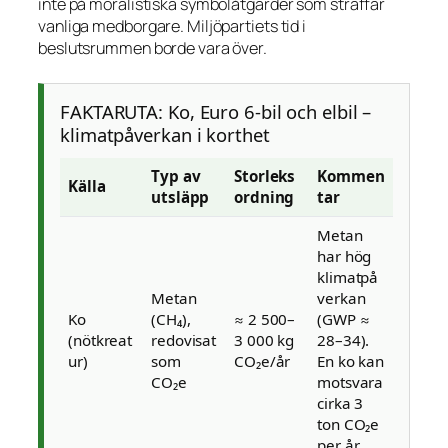
inte på moralistiska symbolåtgärder som straffar
vanliga medborgare. Miljöpartiets tid i
beslutsrummen borde vara över.
FAKTARUTA: Ko, Euro 6-bil och elbil –
klimatpåverkan i korthet
Typ av
Storleks
Kommen
Källa
utsläpp
ordning
tar
Metan
har hög
klimatpå
Metan
verkan
Ko
(CH₄),
≈ 2 500–
(GWP ≈
(nötkreat
redovisat
3 000 kg
28–34).
ur)
som
CO₂e/år
En ko kan
CO₂e
motsvara
cirka 3
ton CO₂e
per år.