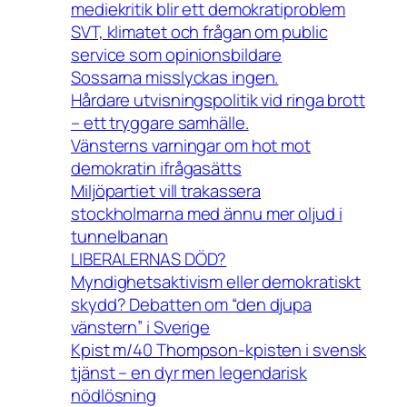
mediekritik blir ett demokratiproblem
SVT, klimatet och frågan om public
service som opinionsbildare
Sossarna misslyckas ingen.
Hårdare utvisningspolitik vid ringa brott
– ett tryggare samhälle.
Vänsterns varningar om hot mot
demokratin ifrågasätts
Miljöpartiet vill trakassera
stockholmarna med ännu mer oljud i
tunnelbanan
LIBERALERNAS DÖD?
Myndighetsaktivism eller demokratiskt
skydd? Debatten om “den djupa
vänstern” i Sverige
Kpist m/40 Thompson-kpisten i svensk
tjänst – en dyr men legendarisk
nödlösning