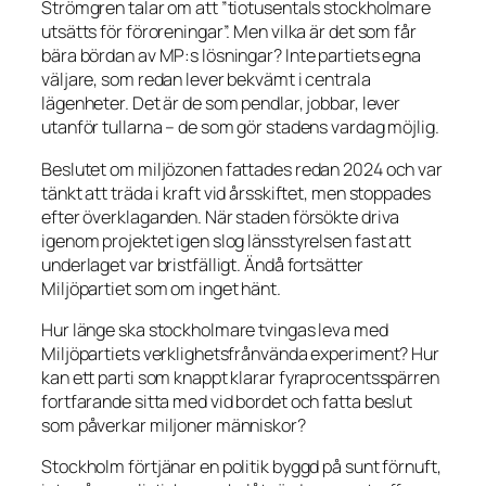
Strömgren talar om att ”tiotusentals stockholmare
utsätts för föroreningar”. Men vilka är det som får
bära bördan av MP:s lösningar? Inte partiets egna
väljare, som redan lever bekvämt i centrala
lägenheter. Det är de som pendlar, jobbar, lever
utanför tullarna – de som gör stadens vardag möjlig.
Beslutet om miljözonen fattades redan 2024 och var
tänkt att träda i kraft vid årsskiftet, men stoppades
efter överklaganden. När staden försökte driva
igenom projektet igen slog länsstyrelsen fast att
underlaget var bristfälligt. Ändå fortsätter
Miljöpartiet som om inget hänt.
Hur länge ska stockholmare tvingas leva med
Miljöpartiets verklighetsfrånvända experiment? Hur
kan ett parti som knappt klarar fyraprocentsspärren
fortfarande sitta med vid bordet och fatta beslut
som påverkar miljoner människor?
Stockholm förtjänar en politik byggd på sunt förnuft,