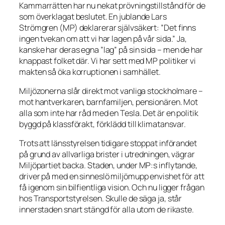
Kammarrätten har nu nekat prövningstillstånd för de
som överklagat beslutet. En jublande Lars
Strömgren (MP) deklarerar självsäkert:
”Det finns
ingen tvekan om att vi har lagen på vår sida.”
Ja,
kanske har deras egna ”lag” på sin sida – men de har
knappast folket där. Vi har sett med MP politiker vi
makten så öka korruptionen i samhället.
Miljözonerna slår direkt mot vanliga stockholmare –
mot hantverkaren, barnfamiljen, pensionären. Mot
alla som inte har råd med en Tesla. Det är en politik
byggd på klassförakt, förklädd till klimatansvar.
Trots att länsstyrelsen tidigare stoppat införandet
på grund av allvarliga brister i utredningen, vägrar
Miljöpartiet backa. Staden, under MP:s inflytande,
driver på med en sinneslö miljömupp envishet för att
få igenom sin bilfientliga vision. Och nu ligger frågan
hos Transportstyrelsen. Skulle de säga ja, står
innerstaden snart stängd för alla utom de rikaste.