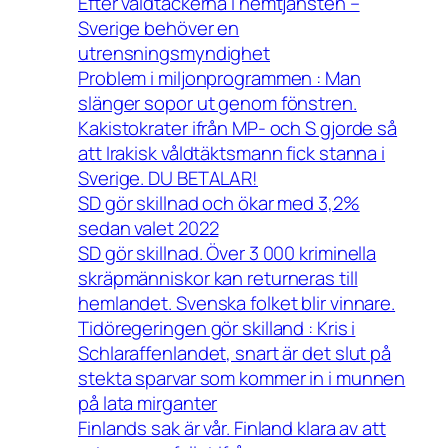
Efter våldtäckerna i hemtjänsten –
Sverige behöver en
utrensningsmyndighet
Problem i miljonprogrammen : Man
slänger sopor ut genom fönstren.
Kakistokrater ifrån MP- och S gjorde så
att Irakisk våldtäktsmann fick stanna i
Sverige. DU BETALAR!
SD gör skillnad och ökar med 3,2%
sedan valet 2022
SD gör skillnad. Över 3 000 kriminella
skräpmänniskor kan returneras till
hemlandet. Svenska folket blir vinnare.
Tidöregeringen gör skilland : Kris i
Schlaraffenlandet, snart är det slut på
stekta sparvar som kommer in i munnen
på lata mirganter
Finlands sak är vår. Finland klara av att