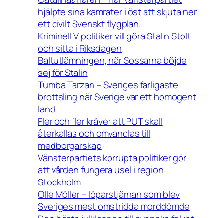
hjälpte sina kamrater i öst att skjuta ner
ett civilt Svenskt flygplan.
Kriminell V politiker vill göra Stalin Stolt
och sitta i Riksdagen
Baltutlämningen, när Sossarna böjde
sej för Stalin
Tumba Tarzan – Sveriges farligaste
brottsling när Sverige var ett homogent
land
Fler och fler kräver att PUT skall
återkallas och omvandlas till
medborgarskap
Vänsterpartiets korrupta politiker gör
att vården fungera usel i region
Stockholm
Olle Möller – löparstjärnan som blev
Sveriges mest omstridda morddömde