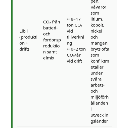
pen.
Råvaror
som
≈ 8–17
litium,
CO₂ från
ton CO₂
kobolt,
batteri-
Elbil
vid
nickel
och
(produkti
tillverkni
och
fordonsp
on +
ng
mangan
roduktio
drift)
≈ 0–2 ton
bryts ofta
n samt
CO₂/år
som
elmix
vid drift
konfliktm
etaller
under
svåra
arbets-
och
miljöförh
ållanden
i
utvecklin
gsländer.