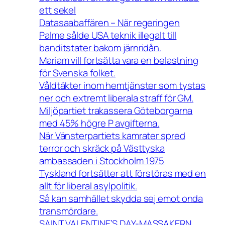
ett sekel
Datasaabaffären – När regeringen
Palme sålde USA teknik illegalt till
banditstater bakom järnridån.
Mariam vill fortsätta vara en belastning
för Svenska folket.
Våldtäkter inom hemtjänster som tystas
ner och extremt liberala straff för GM.
Miljöpartiet trakassera Göteborgarna
med 45% högre P avgifterna.
När Vänsterpartiets kamrater spred
terror och skräck på Västtyska
ambassaden i Stockholm 1975
Tyskland fortsätter att förstöras med en
allt för liberal asylpolitik.
Så kan samhället skydda sej emot onda
transmördare.
SAINT VALENTINE’S DAY-MASSAKERN