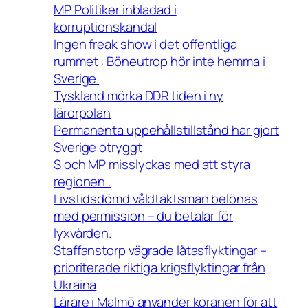
MP Politiker inbladad i
korruptionskandal
Ingen freak show i det offentliga
rummet : Böneutrop hör inte hemma i
Sverige.
Tyskland mörka DDR tiden i ny
lärorpolan
Permanenta uppehållstillstånd har gjort
Sverige otryggt
S och MP misslyckas med att styra
regionen .
Livstidsdömd våldtäktsman belönas
med permission – du betalar för
lyxvården.
Staffanstorp vägrade låtasflyktingar –
prioriterade riktiga krigsflyktingar från
Ukraina
Lärare i Malmö använder koranen för att