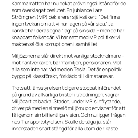
Kammarrätten har nu nekat prövningstillstånd för de
som överklagat beslutet. En jublande Lars
Strömgren (MP) deklarerar självsäkert:
”Det finns
ingen tvekan om att vi har lagen på vår sida.”
Ja,
kanske har deras egna ”lag” på sin sida – men de har
knappast folket där. Vi har sett med MP politiker vi
makten så öka korruptionen i samhället.
Miljözonerna slår direkt mot vanliga stockholmare –
mot hantverkaren, barnfamiljen, pensionären. Mot
alla som inte har råd med en Tesla. Det är en politik
byggd på klassförakt, förklädd till klimatansvar.
Trots att länsstyrelsen tidigare stoppat införandet
på grund av allvarliga brister i utredningen, vägrar
Miljöpartiet backa. Staden, under MP:s inflytande,
driver på med en sinneslö miljömupp envishet för att
få igenom sin bilfientliga vision. Och nu ligger frågan
hos Transportstyrelsen. Skulle de säga ja, står
innerstaden snart stängd för alla utom de rikaste.