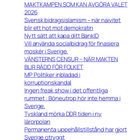
MAKTKAMPEN SOM KAN AVGÖRA VALET
2026
Svensk bidragsislamism – när naivitet
blir ett hot mot demokratin
Nytt sätt att kapa ditt BankID
Vill använda socialbidrag för finasiera
moskér i Sverige.
VÄNSTERNS CENSUR – NÄR MAKTEN
BLIR RÄDD FÖR FOLKET
MP Politiker inbladad i
korruptionskandal
Ingen freak show i det offentliga
rummet : Böneutrop hör inte hemma i
Sverige.
Tyskland mörka DDR tiden i ny
lärorpolan
Permanenta uppehållstillstånd har gjort
Sverige otryggt