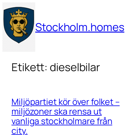
Hoppa
till
innehåll
Stockholm.homes
Etikett:
dieselbilar
Miljöpartiet kör över folket –
miljözoner ska rensa ut
vanliga stockholmare från
city.