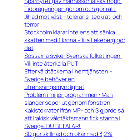
Spårbytet gav människor falska hopp.
Tidöregeringen gör om och gör rätt.
Jihad mot väst – tolerans, teokrati och
terror
Stockholm klarar inte ens att sänka
skatten med 1 krona – lilla Lekeberg gör
det
Sossarna sviker Svenska folket ingen.
Vill inte återkalla PUT
Efter våldtäckerna i hemtjänsten –
Sverige behöver en
utrensningsmyndighet
Problem i miljonprogrammen : Man
slänger sopor ut genom fönstren.
Kakistokrater ifrån MP- och S gjorde så
att Irakisk våldtäktsmann fick stanna i
Sverige. DU BETALAR!
SD gör skillnad och ökar med 3,2%