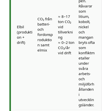
pen.
Råvaror
som
≈ 8–17
litium,
CO₂ från
ton CO₂
kobolt,
batteri-
Elbil
vid
nickel
och
(produkti
tillverkni
och
fordonsp
on +
ng
mangan
roduktio
drift)
≈ 0–2 ton
bryts ofta
n samt
CO₂/år
som
elmix
vid drift
konfliktm
etaller
under
svåra
arbets-
och
miljöförh
ållanden
i
utvecklin
gsländer.