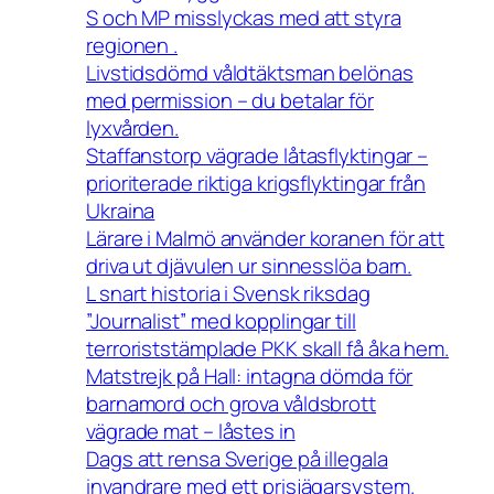
S och MP misslyckas med att styra
regionen .
Livstidsdömd våldtäktsman belönas
med permission – du betalar för
lyxvården.
Staffanstorp vägrade låtasflyktingar –
prioriterade riktiga krigsflyktingar från
Ukraina
Lärare i Malmö använder koranen för att
driva ut djävulen ur sinnesslöa barn.
L snart historia i Svensk riksdag
”Journalist” med kopplingar till
terroriststämplade PKK skall få åka hem.
Matstrejk på Hall: intagna dömda för
barnamord och grova våldsbrott
vägrade mat – låstes in
Dags att rensa Sverige på illegala
invandrare med ett prisjägarsystem.