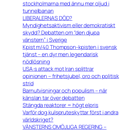
stockholmarna med ännu mer oljud i
tunnelbanan
LIBERALERNAS DÖD?
Myndighetsaktivism eller demokratiskt
skydd? Debatten om “den djupa
vänstern” i Sverige
Kpist m/40 Thompson-kpisten i svensk
tjänst – en dyr men legendarisk
nödlösning
USA:s attack mot Iran splittrar
opinionen – frihetsjubel, oro och politisk
strid
Barnutvisningar och populism – när
känslan tar över debatten
Stängda reaktorer = högt elpris
Varför dog kulspruteskyttar först i andra
världskriget?
VÄNSTERNS OMÖJLIGA REGERING –