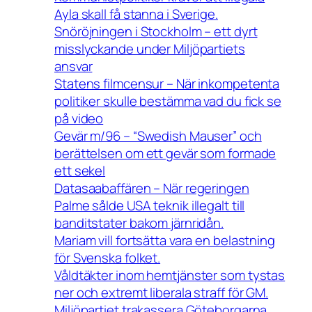
Ayla skall få stanna i Sverige.
Snöröjningen i Stockholm – ett dyrt
misslyckande under Miljöpartiets
ansvar
Statens filmcensur – När inkompetenta
politiker skulle bestämma vad du fick se
på video
Gevär m/96 – “Swedish Mauser” och
berättelsen om ett gevär som formade
ett sekel
Datasaabaffären – När regeringen
Palme sålde USA teknik illegalt till
banditstater bakom järnridån.
Mariam vill fortsätta vara en belastning
för Svenska folket.
Våldtäkter inom hemtjänster som tystas
ner och extremt liberala straff för GM.
Miljöpartiet trakassera Göteborgarna