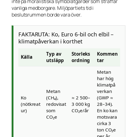
inte på moralistiska symbolåtgärder som straffar
vanliga medborgare. Miljöpartiets tid i
beslutsrummen borde vara över.
FAKTARUTA: Ko, Euro 6-bil och elbil –
klimatpåverkan i korthet
Typ av
Storleks
Kommen
Källa
utsläpp
ordning
tar
Metan
har hög
klimatpå
Metan
verkan
Ko
(CH₄),
≈ 2 500–
(GWP ≈
(nötkreat
redovisat
3 000 kg
28–34).
ur)
som
CO₂e/år
En ko kan
CO₂e
motsvara
cirka 3
ton CO₂e
per år.