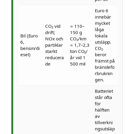
Euro 6
innebär
mycket
CO₂ vid
≈ 110–
låga
drift;
150 g
Bil (Euro
lokala
NOx och
CO₂/km
6,
utsläpp.
partiklar
≈ 1,7–2,3
bensin/di
CO₂
starkt
ton CO₂/
esel)
beror
reducera
år vid 1
främst på
de
500 mil
bränslefö
rbruknin
gen.
Batteriet
står ofta
för
hälften
av
tillverkni
ngsutsläp