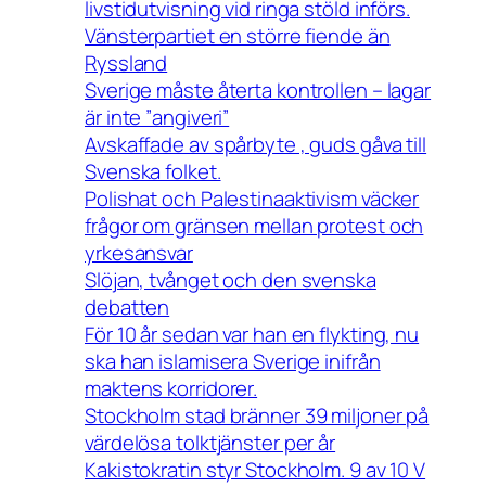
livstidutvisning vid ringa stöld införs.
Vänsterpartiet en större fiende än
Ryssland
Sverige måste återta kontrollen – lagar
är inte ”angiveri”
Avskaffade av spårbyte , guds gåva till
Svenska folket.
Polishat och Palestinaaktivism väcker
frågor om gränsen mellan protest och
yrkesansvar
Slöjan, tvånget och den svenska
debatten
För 10 år sedan var han en flykting, nu
ska han islamisera Sverige inifrån
maktens korridorer.
Stockholm stad bränner 39 miljoner på
värdelösa tolktjänster per år
Kakistokratin styr Stockholm. 9 av 10 V