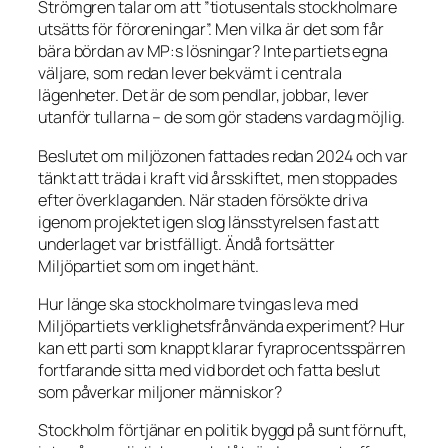
Strömgren talar om att ”tiotusentals stockholmare
utsätts för föroreningar”. Men vilka är det som får
bära bördan av MP:s lösningar? Inte partiets egna
väljare, som redan lever bekvämt i centrala
lägenheter. Det är de som pendlar, jobbar, lever
utanför tullarna – de som gör stadens vardag möjlig.
Beslutet om miljözonen fattades redan 2024 och var
tänkt att träda i kraft vid årsskiftet, men stoppades
efter överklaganden. När staden försökte driva
igenom projektet igen slog länsstyrelsen fast att
underlaget var bristfälligt. Ändå fortsätter
Miljöpartiet som om inget hänt.
Hur länge ska stockholmare tvingas leva med
Miljöpartiets verklighetsfrånvända experiment? Hur
kan ett parti som knappt klarar fyraprocentsspärren
fortfarande sitta med vid bordet och fatta beslut
som påverkar miljoner människor?
Stockholm förtjänar en politik byggd på sunt förnuft,