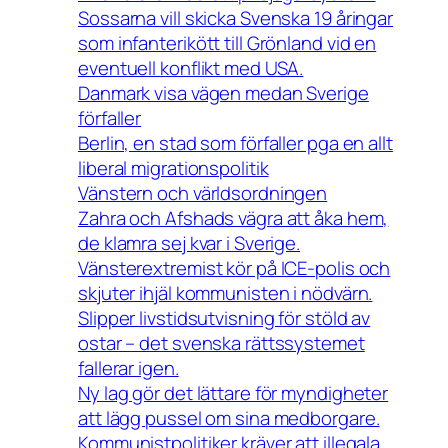
Sossarna vill skicka Svenska 19 åringar
som infanterikött till Grönland vid en
eventuell konflikt med USA.
Danmark visa vägen medan Sverige
förfaller
Berlin, en stad som förfaller pga en allt
liberal migrationspolitik
Vänstern och världsordningen
Zahra och Afshads vägra att åka hem,
de klamra sej kvar i Sverige.
Vänsterextremist kör på ICE-polis och
skjuter ihjäl kommunisten i nödvärn.
Slipper livstidsutvisning för stöld av
ostar – det svenska rättssystemet
fallerar igen.
Ny lag gör det lättare för myndigheter
att lägg pussel om sina medborgare.
Kommunistpolitiker kräver att illegala