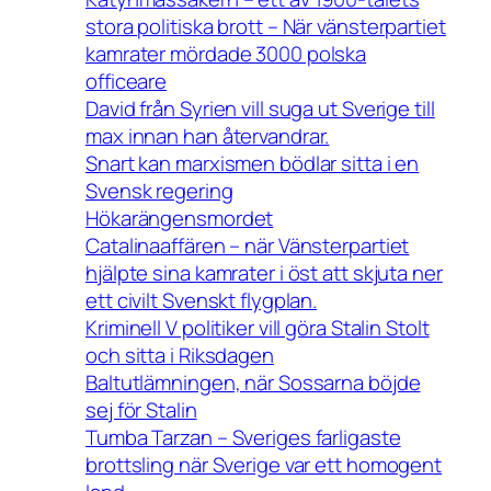
stora politiska brott – När vänsterpartiet
kamrater mördade 3000 polska
officeare
David från Syrien vill suga ut Sverige till
max innan han återvandrar.
Snart kan marxismen bödlar sitta i en
Svensk regering
Hökarängensmordet
Catalinaaffären – när Vänsterpartiet
hjälpte sina kamrater i öst att skjuta ner
ett civilt Svenskt flygplan.
Kriminell V politiker vill göra Stalin Stolt
och sitta i Riksdagen
Baltutlämningen, när Sossarna böjde
sej för Stalin
Tumba Tarzan – Sveriges farligaste
brottsling när Sverige var ett homogent