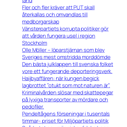
land
Fler och fler kräver att PUT skall
återkallas och omvandlas till
medborgarskap
Vänsterpartiets korrupta politiker gör
att vården fungera usel i region
Stockholm
Olle Möller – löparstjärnan som blev
Sveriges mest omstridda morddömde
Den bästa julklappen till svenska folket
vore ett fungerande deporteringsverk.
Haijbyaffären: när kungen begick
lagbrottet ”otukt som mot naturen är”.
Kriminalvården slösar med skattepegar
på lyxiga transporter av mördare och
pedofiler.
Pendeltågens förseningar i tusentals
timmar– priset för Miljöpartiets politik