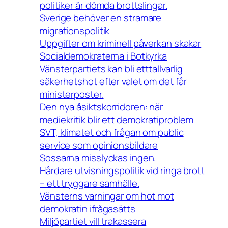
politiker är dömda brottslingar.
Sverige behöver en stramare
migrationspolitik
Uppgifter om kriminell påverkan skakar
Socialdemokraterna i Botkyrka
Vänsterpartiets kan bli etttallvarlig
säkerhetshot efter valet om det får
ministerposter.
Den nya åsiktskorridoren: när
mediekritik blir ett demokratiproblem
SVT, klimatet och frågan om public
service som opinionsbildare
Sossarna misslyckas ingen.
Hårdare utvisningspolitik vid ringa brott
– ett tryggare samhälle.
Vänsterns varningar om hot mot
demokratin ifrågasätts
Miljöpartiet vill trakassera