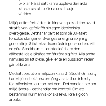
6-bilar. På så sätt kan vi uppleva den äkta
känslan av att befinna oss i tredje
världen.
Miljöpartiet fortsätter sin långvariga tradition av att
straffa vanligt folk för sin egen ideologiska
övertygelse. Det här är partiet som på 80-talet
försökte stänga ner Sveriges energiförsörjning
genom linje 3 i kärnkraftsomröstningen – och nu vill
de göra Stockholm till en stad där bara den
välbeställda elbilsägaren får röra sig fritt. Alla andra
hänvisas till att cykla, gå eller ta en buss som redan
går på knäna.
Med sitt beslut om miljözon klass 3 i Stockholms city
har Miljöpartiet ännu en gång visat att de inte styr
för människorna, utan mot dem. Det handlar inte om
miljö längre – det handlar om kontroll. Om att
bestämma hur människor ska leva, röra sig och
arbeta.