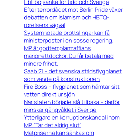
L bli bojsänke för tidö och Sverige
Efter terrordådet mot Berlin Pride växer
debatten om islamism och HBTQ-
rörelsens vägval
Systemhotade brottslingar kan få
ministerposter i en sosse regering.
MP är godtemplarmaffians
marionettdockor. Du får betala med
mindre frihet.
Saab 21 – det svenska stridsflygplanet
som vände på konstruktionen
Fire Boss – flygplanet som hämtar sitt
vatten direkt ur sjön
När staten började slå tillbaka – därför
minskar gängvåldet i Sverige
Ytterligare en korruptionskandal inom
MP. ”Tar det aldrig slut”
Matpriserna kan sänkas om