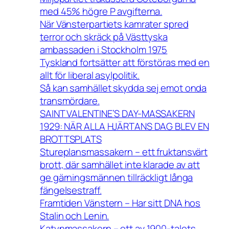
med 45% högre P avgifterna.
När Vänsterpartiets kamrater spred
terror och skräck på Västtyska
ambassaden i Stockholm 1975
Tyskland fortsätter att förstöras med en
allt för liberal asylpolitik.
Så kan samhället skydda sej emot onda
transmördare.
SAINT VALENTINE’S DAY-MASSAKERN
1929: NÄR ALLA HJÄRTANS DAG BLEV EN
BROTTSPLATS
Stureplansmassakern – ett fruktansvärt
brott, där samhället inte klarade av att
ge gärningsmännen tillräckligt långa
fängelsestraff.
Framtiden Vänstern – Har sitt DNA hos
Stalin och Lenin.
Katynmassakern – ett av 1900-talets