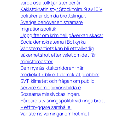
värdelösa tolktjänster per år
Kakistokratin styr Stockholm. 9 av 10 V
politiker är dömda brottslingar.
Sverige behöver en stramare
migrationspolitik
Uppgifter om kriminell påverkan skakar
Socialdemokraterna i Botkyrka
Vänsterpartiets kan bli etttallvarlig
säkerhetshot efter valet om det får
ministerposter.
Den nya åsiktskorridoren: när
mediekritik blir ett demokratiproblem
SVT, klimatet och frågan om public
service som opinionsbildare
Sossarna misslyckas ingen.
Hårdare utvisningspolitik vid ringa brott
– ett tryggare samhälle.
Vänsterns varningar om hot mot