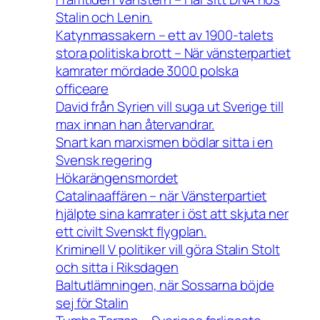
Stalin och Lenin.
Katynmassakern – ett av 1900-talets
stora politiska brott – När vänsterpartiet
kamrater mördade 3000 polska
officeare
David från Syrien vill suga ut Sverige till
max innan han återvandrar.
Snart kan marxismen bödlar sitta i en
Svensk regering
Hökarängensmordet
Catalinaaffären – när Vänsterpartiet
hjälpte sina kamrater i öst att skjuta ner
ett civilt Svenskt flygplan.
Kriminell V politiker vill göra Stalin Stolt
och sitta i Riksdagen
Baltutlämningen, när Sossarna böjde
sej för Stalin