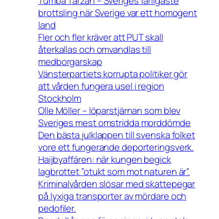
Tumba Tarzan – Sveriges farligaste
brottsling när Sverige var ett homogent
land
Fler och fler kräver att PUT skall
återkallas och omvandlas till
medborgarskap
Vänsterpartiets korrupta politiker gör
att vården fungera usel i region
Stockholm
Olle Möller – löparstjärnan som blev
Sveriges mest omstridda morddömde
Den bästa julklappen till svenska folket
vore ett fungerande deporteringsverk.
Haijbyaffären: när kungen begick
lagbrottet ”otukt som mot naturen är”.
Kriminalvården slösar med skattepegar
på lyxiga transporter av mördare och
pedofiler.