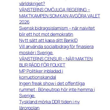
världskriget?
VÄNSTERNS OMÖJLIGA REGERING –
MAKTKAMPEN SOM KAN AVGÖRA VALET
2026
Svensk bidragsislamism – när naivitet
blir ett hot mot demokratin
Nytt sätt att kapa ditt BankID
Vill använda socialbidrag för finasiera
moskér i Sverige.
VÄNSTERNS CENSUR – NÄR MAKTEN
BLIR RÄDD FÖR FOLKET
MP Politiker inbladad i
korruptionskandal
Ingen freak show i det offentliga
rummet : Böneutrop hör inte hemma i
Sverige.
Tyskland mörka DDR tiden i ny
lärorpolan