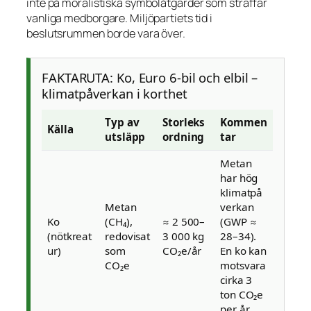
inte på moralistiska symbolåtgärder som straffar
vanliga medborgare. Miljöpartiets tid i
beslutsrummen borde vara över.
FAKTARUTA: Ko, Euro 6-bil och elbil –
klimatpåverkan i korthet
Typ av
Storleks
Kommen
Källa
utsläpp
ordning
tar
Metan
har hög
klimatpå
Metan
verkan
Ko
(CH₄),
≈ 2 500–
(GWP ≈
(nötkreat
redovisat
3 000 kg
28–34).
ur)
som
CO₂e/år
En ko kan
CO₂e
motsvara
cirka 3
ton CO₂e
per år.