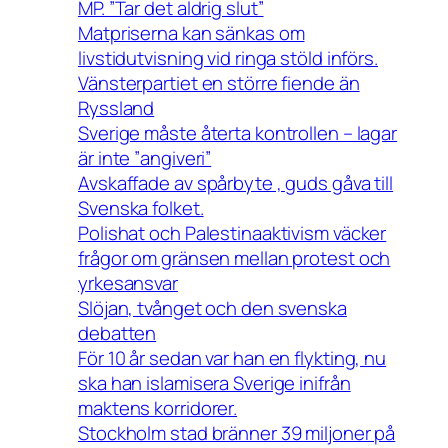
MP. ”Tar det aldrig slut”
Matpriserna kan sänkas om
livstidutvisning vid ringa stöld införs.
Vänsterpartiet en större fiende än
Ryssland
Sverige måste återta kontrollen – lagar
är inte ”angiveri”
Avskaffade av spårbyte , guds gåva till
Svenska folket.
Polishat och Palestinaaktivism väcker
frågor om gränsen mellan protest och
yrkesansvar
Slöjan, tvånget och den svenska
debatten
För 10 år sedan var han en flykting, nu
ska han islamisera Sverige inifrån
maktens korridorer.
Stockholm stad bränner 39 miljoner på