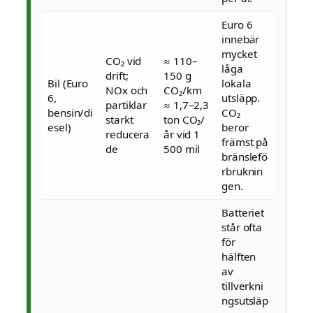
Euro 6
innebär
mycket
CO₂ vid
≈ 110–
låga
drift;
150 g
Bil (Euro
lokala
NOx och
CO₂/km
6,
utsläpp.
partiklar
≈ 1,7–2,3
bensin/di
CO₂
starkt
ton CO₂/
esel)
beror
reducera
år vid 1
främst på
de
500 mil
bränslefö
rbruknin
gen.
Batteriet
står ofta
för
hälften
av
tillverkni
ngsutsläp