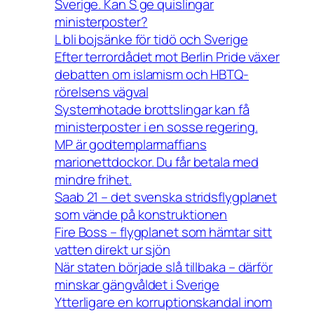
Sverige. Kan S ge quislingar
ministerposter?
L bli bojsänke för tidö och Sverige
Efter terrordådet mot Berlin Pride växer
debatten om islamism och HBTQ-
rörelsens vägval
Systemhotade brottslingar kan få
ministerposter i en sosse regering.
MP är godtemplarmaffians
marionettdockor. Du får betala med
mindre frihet.
Saab 21 – det svenska stridsflygplanet
som vände på konstruktionen
Fire Boss – flygplanet som hämtar sitt
vatten direkt ur sjön
När staten började slå tillbaka – därför
minskar gängvåldet i Sverige
Ytterligare en korruptionskandal inom