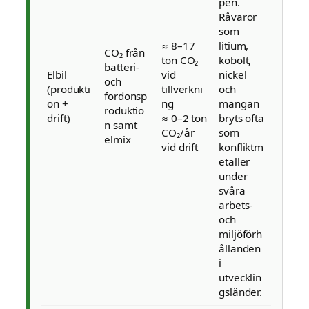
pen.
Råvaror
som
≈ 8–17
litium,
CO₂ från
ton CO₂
kobolt,
batteri-
Elbil
vid
nickel
och
(produkti
tillverkni
och
fordonsp
on +
ng
mangan
roduktio
drift)
≈ 0–2 ton
bryts ofta
n samt
CO₂/år
som
elmix
vid drift
konfliktm
etaller
under
svåra
arbets-
och
miljöförh
ållanden
i
utvecklin
gsländer.