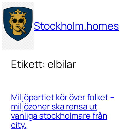
Hoppa
till
innehåll
Stockholm.homes
Etikett:
elbilar
Miljöpartiet kör över folket –
miljözoner ska rensa ut
vanliga stockholmare från
city.