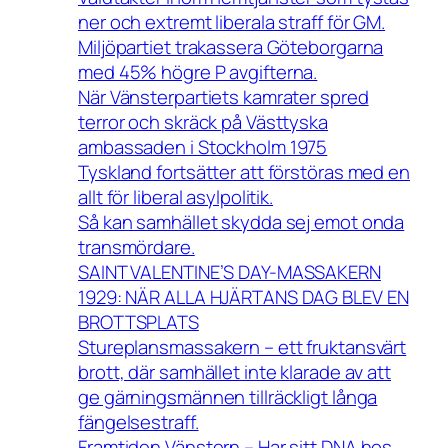
ner och extremt liberala straff för GM.
Miljöpartiet trakassera Göteborgarna
med 45% högre P avgifterna.
När Vänsterpartiets kamrater spred
terror och skräck på Västtyska
ambassaden i Stockholm 1975
Tyskland fortsätter att förstöras med en
allt för liberal asylpolitik.
Så kan samhället skydda sej emot onda
transmördare.
SAINT VALENTINE’S DAY-MASSAKERN
1929: NÄR ALLA HJÄRTANS DAG BLEV EN
BROTTSPLATS
Stureplansmassakern – ett fruktansvärt
brott, där samhället inte klarade av att
ge gärningsmännen tillräckligt långa
fängelsestraff.
Framtiden Vänstern – Har sitt DNA hos