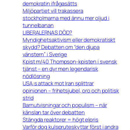
demokratin ifrågasätts
Miljöpartiet vill trakassera
stockholmarna med ännu mer oljud i
tunnelbanan
LIBERALERNAS DÖD?
Myndighetsaktivism eller demokratiskt
skydd? Debatten om “den djupa
vänstern” i Sverige
Kpist m/40 Thompson-kpisten i svensk
tjänst – en dyr men legendarisk
nödlösning
USA:s attack mot Iran splittrar
opinionen – frihetsjubel, oro och politisk
strid
Barnutvisningar och populism – när
känslan tar över debatten
Stängda reaktorer = högt elpris
Varför dog kulspruteskyttar först i andra