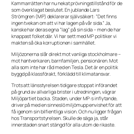
Kammarrätten har nu nekat prövningstillstånd för de
som överklagat beslutet. En jublande Lars
Strömgren (MP) deklarerar självsäkert:
”Det finns
ingen tvekan om att vi har lagen på vår sida.”
Ja,
kanske har deras egna ”lag” på sin sida – men de har
knappast folket där. Vi har sett med MP politiker vi
makten så öka korruptionen i samhället.
Miljözonerna slår direkt mot vanliga stockholmare –
mot hantverkaren, barnfamiljen, pensionären. Mot
alla som inte har råd med en Tesla. Det är en politik
byggd på klassförakt, förklädd till klimatansvar.
Trots att länsstyrelsen tidigare stoppat införandet
på grund av allvarliga brister i utredningen, vägrar
Miljöpartiet backa. Staden, under MP:s inflytande,
driver på med en sinneslö miljömupp envishet för att
få igenom sin bilfientliga vision. Och nu ligger frågan
hos Transportstyrelsen. Skulle de säga ja, står
innerstaden snart stängd för alla utom de rikaste.