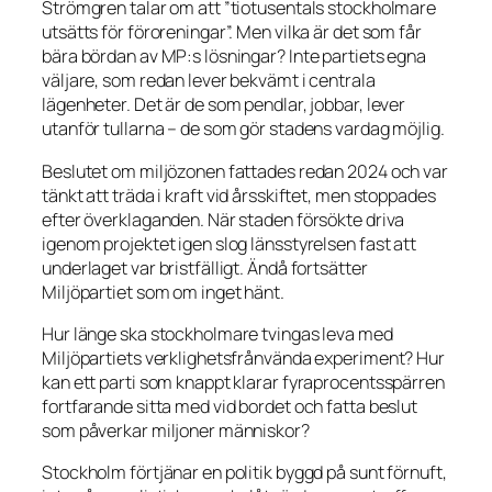
Strömgren talar om att ”tiotusentals stockholmare
utsätts för föroreningar”. Men vilka är det som får
bära bördan av MP:s lösningar? Inte partiets egna
väljare, som redan lever bekvämt i centrala
lägenheter. Det är de som pendlar, jobbar, lever
utanför tullarna – de som gör stadens vardag möjlig.
Beslutet om miljözonen fattades redan 2024 och var
tänkt att träda i kraft vid årsskiftet, men stoppades
efter överklaganden. När staden försökte driva
igenom projektet igen slog länsstyrelsen fast att
underlaget var bristfälligt. Ändå fortsätter
Miljöpartiet som om inget hänt.
Hur länge ska stockholmare tvingas leva med
Miljöpartiets verklighetsfrånvända experiment? Hur
kan ett parti som knappt klarar fyraprocentsspärren
fortfarande sitta med vid bordet och fatta beslut
som påverkar miljoner människor?
Stockholm förtjänar en politik byggd på sunt förnuft,