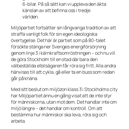
6-bilar. På så sätt kan vi uppleva den äkta
känslan av att befinna oss i tredje
världen.
Miljöpartiet fortsätter sin långvariga tradition av att
straffa vanligt folk för sin egen ideologiska
övertygelse. Det här är partiet som på 80-talet
försökte stänga ner Sveriges energiförsörjning
genom linje 3 i kärnkraftsomröstningen – och nu vill
de göra Stockholm till en stad där bara den
välbeställda elbilsägaren får röra sig fritt. Alla andra
hänvisas till att cykla, gå eller ta en buss som redan
går på knäna.
Med sitt beslut om miljözon klass 3 i Stockholms city
har Miljöpartiet ännu en gång visat att de inte styr
för människorna, utan mot dem. Det handlar inte om
miljö längre – det handlar om kontroll. Om att
bestämma hur människor ska leva, röra sig och
arbeta.