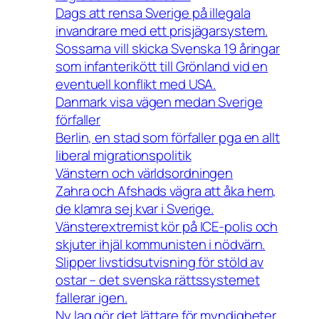
Dags att rensa Sverige på illegala
invandrare med ett prisjägarsystem.
Sossarna vill skicka Svenska 19 åringar
som infanterikött till Grönland vid en
eventuell konflikt med USA.
Danmark visa vägen medan Sverige
förfaller
Berlin, en stad som förfaller pga en allt
liberal migrationspolitik
Vänstern och världsordningen
Zahra och Afshads vägra att åka hem,
de klamra sej kvar i Sverige.
Vänsterextremist kör på ICE-polis och
skjuter ihjäl kommunisten i nödvärn.
Slipper livstidsutvisning för stöld av
ostar – det svenska rättssystemet
fallerar igen.
Ny lag gör det lättare för myndigheter