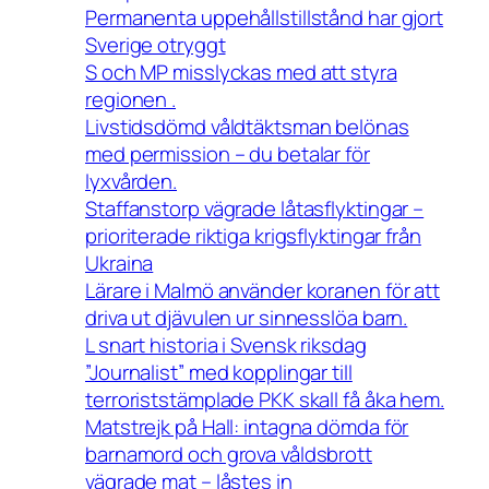
Permanenta uppehållstillstånd har gjort
Sverige otryggt
S och MP misslyckas med att styra
regionen .
Livstidsdömd våldtäktsman belönas
med permission – du betalar för
lyxvården.
Staffanstorp vägrade låtasflyktingar –
prioriterade riktiga krigsflyktingar från
Ukraina
Lärare i Malmö använder koranen för att
driva ut djävulen ur sinnesslöa barn.
L snart historia i Svensk riksdag
”Journalist” med kopplingar till
terroriststämplade PKK skall få åka hem.
Matstrejk på Hall: intagna dömda för
barnamord och grova våldsbrott
vägrade mat – låstes in