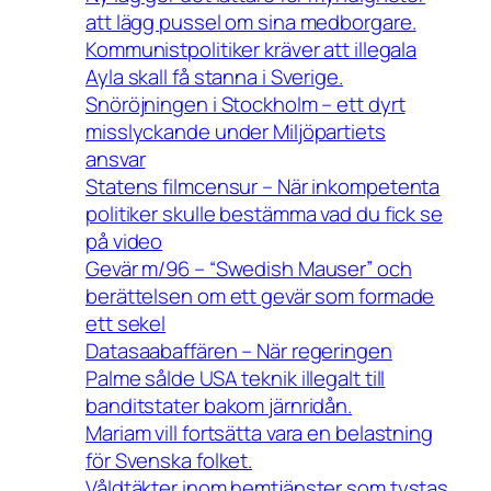
att lägg pussel om sina medborgare.
Kommunistpolitiker kräver att illegala
Ayla skall få stanna i Sverige.
Snöröjningen i Stockholm – ett dyrt
misslyckande under Miljöpartiets
ansvar
Statens filmcensur – När inkompetenta
politiker skulle bestämma vad du fick se
på video
Gevär m/96 – “Swedish Mauser” och
berättelsen om ett gevär som formade
ett sekel
Datasaabaffären – När regeringen
Palme sålde USA teknik illegalt till
banditstater bakom järnridån.
Mariam vill fortsätta vara en belastning
för Svenska folket.
Våldtäkter inom hemtjänster som tystas