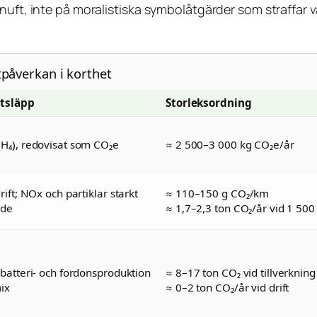
nuft, inte på moralistiska symbolåtgärder som straffar va
tpåverkan i korthet
utsläpp
Storleksordning
H₄), redovisat som CO₂e
≈ 2 500–3 000 kg CO₂e/år
rift; NOx och partiklar starkt
≈ 110–150 g CO₂/km
ade
≈ 1,7–2,3 ton CO₂/år vid 1 500
 batteri- och fordonsproduktion
≈ 8–17 ton CO₂ vid tillverkning
ix
≈ 0–2 ton CO₂/år vid drift