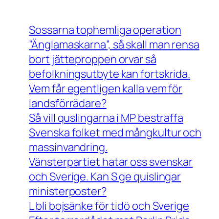
Sossarna tophemliga operation
”Änglamaskarna”, så skall man rensa
bort jätteproppen orvar så
befolkningsutbyte kan fortskrida.
Vem får egentligen kalla vem för
landsförrädare?
Så vill quslingarna i MP bestraffa
Svenska folket med mångkultur och
massinvandring.
Vänsterpartiet hatar oss svenskar
och Sverige. Kan S ge quislingar
ministerposter?
L bli bojsänke för tidö och Sverige