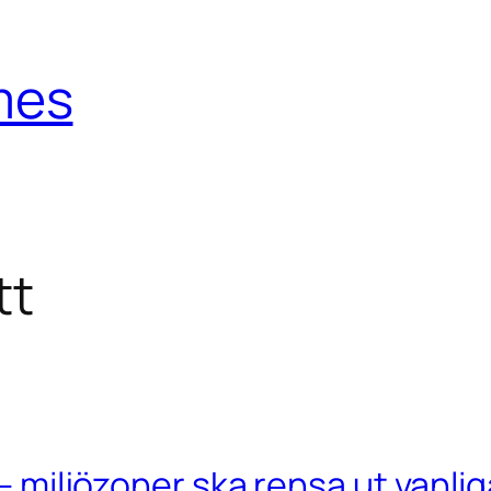
mes
tt
 – miljözoner ska rensa ut vanli