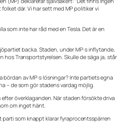
en (MP) deklarerar självsäkert:
”Det finns ingen
olket där. Vi har sett med MP politiker vi
la som inte har råd med en Tesla. Det är en
iljöpartiet backa. Staden, under MP:s inflytande,
an hos Transportstyrelsen. Skulle de säga ja, står
ra bördan av MP:s lösningar? Inte partiets egna
arna – de som gör stadens vardag möjlig.
s efter överklaganden. När staden försökte driva
t som om inget hänt.
t parti som knappt klarar fyraprocentsspärren