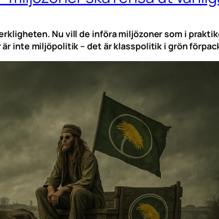
erkligheten. Nu vill de införa miljözoner som i prakt
r inte miljöpolitik – det är klasspolitik i grön förpac