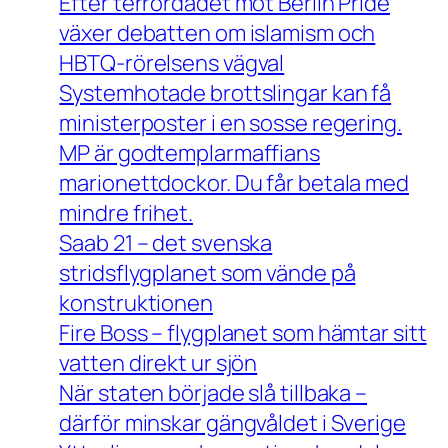
Efter terrordådet mot Berlin Pride
växer debatten om islamism och
HBTQ-rörelsens vägval
Systemhotade brottslingar kan få
ministerposter i en sosse regering.
MP är godtemplarmaffians
marionettdockor. Du får betala med
mindre frihet.
Saab 21 – det svenska
stridsflygplanet som vände på
konstruktionen
Fire Boss – flygplanet som hämtar sitt
vatten direkt ur sjön
När staten började slå tillbaka –
därför minskar gängvåldet i Sverige