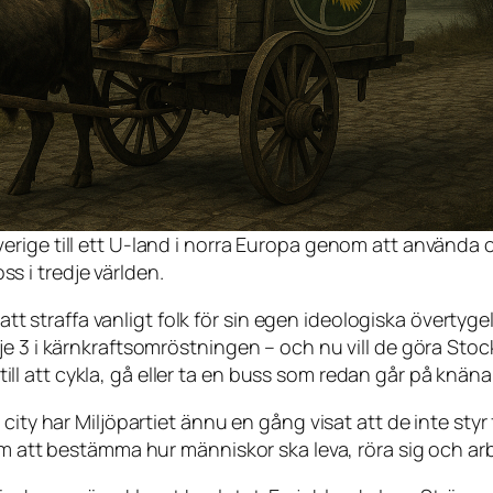
verige till ett U-land i norra Europa genom att använda oxa
ss i tredje världen.
 att straffa vanligt folk för sin egen ideologiska övertyg
e 3 i kärnkraftsomröstningen – och nu vill de göra Stock
s till att cykla, gå eller ta en buss som redan går på knäna
 city har Miljöpartiet ännu en gång visat att de inte st
Om att bestämma hur människor ska leva, röra sig och ar