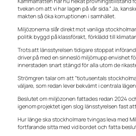
Kammarrätten har nu nekat prövningstillstånd fö
tvekan om att vi har lagen på vår sida.”
Ja, kanske
makten så öka korruptionen i samhället.
Miljözonerna slår direkt mot vanliga stockholmar
politik byggd på klassförakt, förklädd till klimata
Trots att länsstyrelsen tidigare stoppat införand
driver på med en sinneslö miljömupp envishet för 
innerstaden snart stängd för alla utom de rikast
Strömgren talar om att ”tiotusentals stockholmar
väljare, som redan lever bekvämt i centrala lägen
Beslutet om miljözonen fattades redan 2024 och v
igenom projektet igen slog länsstyrelsen fast att
Hur länge ska stockholmare tvingas leva med Mil
fortfarande sitta med vid bordet och fatta besl