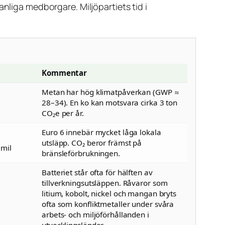
nliga medborgare. Miljöpartiets tid i
Kommentar
Metan har hög klimatpåverkan (GWP ≈
28–34). En ko kan motsvara cirka 3 ton
CO₂e per år.
Euro 6 innebär mycket låga lokala
utsläpp. CO₂ beror främst på
 mil
bränsleförbrukningen.
Batteriet står ofta för hälften av
tillverkningsutsläppen. Råvaror som
litium, kobolt, nickel och mangan bryts
ofta som konfliktmetaller under svåra
arbets- och miljöförhållanden i
utvecklingsländer.