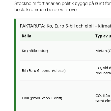
Stockholm förtjänar en politik byggd på sunt för
beslutsrummen borde vara över.
FAKTARUTA: Ko, Euro 6-bil och elbil – klima
Källa
Typ av 
Ko (nötkreatur)
Metan (C
CO₂ vid d
Bil (Euro 6, bensin/diesel)
reducer
CO₂ från
Elbil (produktion + drift)
samt elm