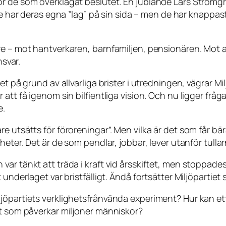
r de som överklagat beslutet. En jublande Lars Strömgr
 har deras egna ”lag” på sin sida – men de har knappast f
e – mot hantverkaren, barnfamiljen, pensionären. Mot al
nsvar.
et på grund av allvarliga brister i utredningen, vägrar M
att få igenom sin bilfientliga vision. Och nu ligger fråg
e.
e utsätts för föroreningar”. Men vilka är det som får bä
heter. Det är de som pendlar, jobbar, lever utanför tull
ar tänkt att träda i kraft vid årsskiftet, men stoppade
 underlaget var bristfälligt. Ändå fortsätter Miljöpartie
jöpartiets verklighetsfrånvända experiment? Hur kan et
ut som påverkar miljoner människor?