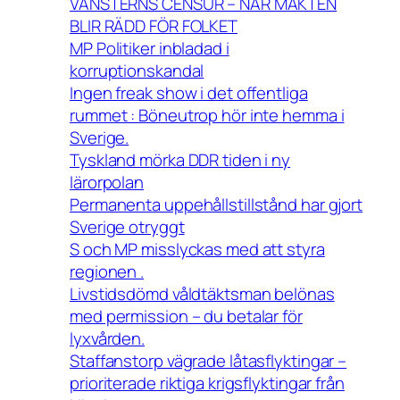
VÄNSTERNS CENSUR – NÄR MAKTEN
BLIR RÄDD FÖR FOLKET
MP Politiker inbladad i
korruptionskandal
Ingen freak show i det offentliga
rummet : Böneutrop hör inte hemma i
Sverige.
Tyskland mörka DDR tiden i ny
lärorpolan
Permanenta uppehållstillstånd har gjort
Sverige otryggt
S och MP misslyckas med att styra
regionen .
Livstidsdömd våldtäktsman belönas
med permission – du betalar för
lyxvården.
Staffanstorp vägrade låtasflyktingar –
prioriterade riktiga krigsflyktingar från