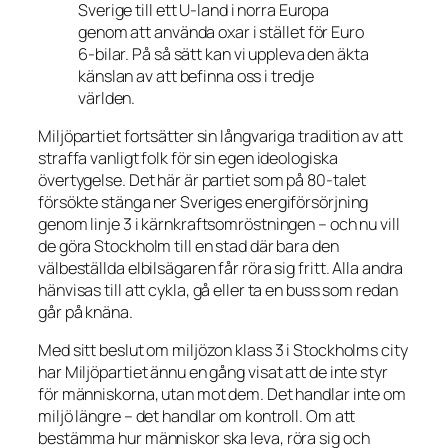
Sverige till ett U-land i norra Europa
genom att använda oxar i stället för Euro
6-bilar. På så sätt kan vi uppleva den äkta
känslan av att befinna oss i tredje
världen.
Miljöpartiet fortsätter sin långvariga tradition av att
straffa vanligt folk för sin egen ideologiska
övertygelse. Det här är partiet som på 80-talet
försökte stänga ner Sveriges energiförsörjning
genom linje 3 i kärnkraftsomröstningen – och nu vill
de göra Stockholm till en stad där bara den
välbeställda elbilsägaren får röra sig fritt. Alla andra
hänvisas till att cykla, gå eller ta en buss som redan
går på knäna.
Med sitt beslut om miljözon klass 3 i Stockholms city
har Miljöpartiet ännu en gång visat att de inte styr
för människorna, utan mot dem. Det handlar inte om
miljö längre – det handlar om kontroll. Om att
bestämma hur människor ska leva, röra sig och