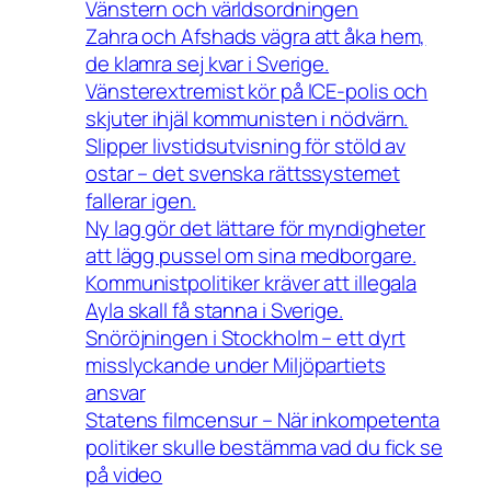
Vänstern och världsordningen
Zahra och Afshads vägra att åka hem,
de klamra sej kvar i Sverige.
Vänsterextremist kör på ICE-polis och
skjuter ihjäl kommunisten i nödvärn.
Slipper livstidsutvisning för stöld av
ostar – det svenska rättssystemet
fallerar igen.
Ny lag gör det lättare för myndigheter
att lägg pussel om sina medborgare.
Kommunistpolitiker kräver att illegala
Ayla skall få stanna i Sverige.
Snöröjningen i Stockholm – ett dyrt
misslyckande under Miljöpartiets
ansvar
Statens filmcensur – När inkompetenta
politiker skulle bestämma vad du fick se
på video