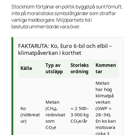
Stockholm förtjänar en politik byggd på sunt förnuft,
inte på moralistiska symbolåtgärder som straffar
vanliga medborgare. Miljöpartiets tid i
beslutsrummen borde vara över.
FAKTARUTA: Ko, Euro 6-bil och elbil –
klimatpåverkan i korthet
Typ av
Storleks
Kommen
Källa
utsläpp
ordning
tar
Metan
har hög
klimatpå
Metan
verkan
Ko
(CH₄),
≈ 2 500–
(GWP ≈
(nötkreat
redovisat
3 000 kg
28–34).
ur)
som
CO₂e/år
En ko kan
CO₂e
motsvara
cirka 3