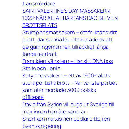
transmördare.
SAINT VALENTINE’S DAY-MASSAKERN
1929: NÄR ALLA HJÄRTANS DAG BLEV EN
BROTTSPLATS
Stureplansmassakern – ett fruktansvärt
brott, där samhället inte klarade av att
ge gärningsmännen tillräckligt långa
fängelsestraff.
Framtiden Vänstern – Har sitt DNA hos
Stalin och Lenin.
Katynmassakern – ett av 1900-talets
stora politiska brott – När vänsterpartiet
kamrater mördade 3000 polska
officeare
David från Syrien vill suga ut Sverige till
max innan han återvandrar.
Snart kan marxismen bödlar sitta i en
Svensk regering