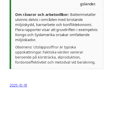
gsländer.
Om råvaror och arbetsvillkor:
Batterimetaller
utvinns delvis i områden med bristande
miljöskydd, barnarbete och konfliktekonomi.
Flera rapporter visar att gruvdriften i exempelvis
Kongo och Sydamerika orsakar omfattande
miljöskador.
Observera:
Utsläppssiffror är typiska
uppskattningar. Faktiska värden varierar
beroende på körsträcka, elproduktion,
fordonseffektivitet och metodval vid beräkning.
2025-10-18