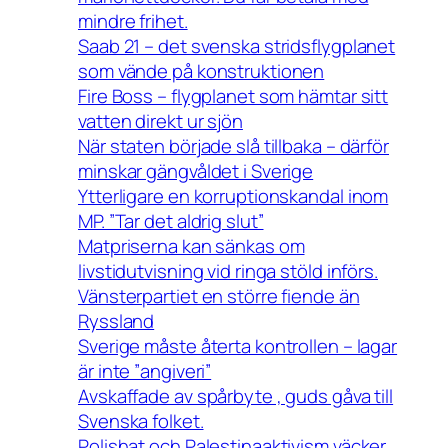
mindre frihet.
Saab 21 – det svenska stridsflygplanet
som vände på konstruktionen
Fire Boss – flygplanet som hämtar sitt
vatten direkt ur sjön
När staten började slå tillbaka – därför
minskar gängvåldet i Sverige
Ytterligare en korruptionskandal inom
MP. ”Tar det aldrig slut”
Matpriserna kan sänkas om
livstidutvisning vid ringa stöld införs.
Vänsterpartiet en större fiende än
Ryssland
Sverige måste återta kontrollen – lagar
är inte ”angiveri”
Avskaffade av spårbyte , guds gåva till
Svenska folket.
Polishat och Palestinaaktivism väcker