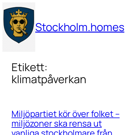
Hoppa
till
innehåll
Stockholm.homes
Etikett:
klimatpåverkan
Miljöpartiet kör över folket –
miljözoner ska rensa ut
vanliga stockholmare från