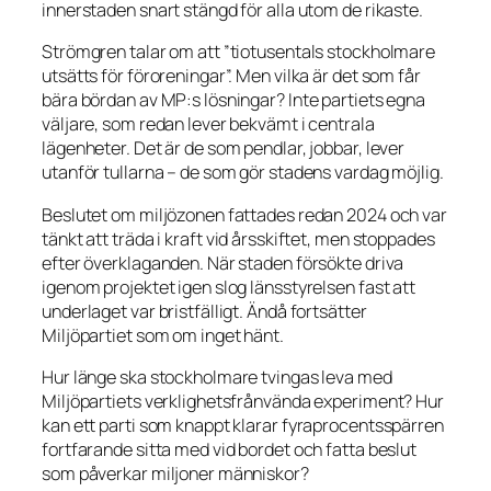
innerstaden snart stängd för alla utom de rikaste.
Strömgren talar om att ”tiotusentals stockholmare
utsätts för föroreningar”. Men vilka är det som får
bära bördan av MP:s lösningar? Inte partiets egna
väljare, som redan lever bekvämt i centrala
lägenheter. Det är de som pendlar, jobbar, lever
utanför tullarna – de som gör stadens vardag möjlig.
Beslutet om miljözonen fattades redan 2024 och var
tänkt att träda i kraft vid årsskiftet, men stoppades
efter överklaganden. När staden försökte driva
igenom projektet igen slog länsstyrelsen fast att
underlaget var bristfälligt. Ändå fortsätter
Miljöpartiet som om inget hänt.
Hur länge ska stockholmare tvingas leva med
Miljöpartiets verklighetsfrånvända experiment? Hur
kan ett parti som knappt klarar fyraprocentsspärren
fortfarande sitta med vid bordet och fatta beslut
som påverkar miljoner människor?