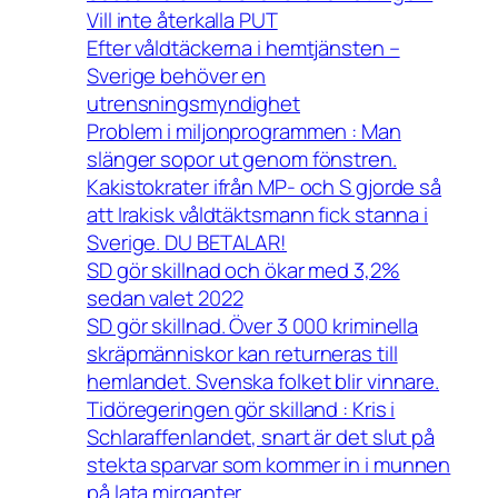
Vill inte återkalla PUT
Efter våldtäckerna i hemtjänsten –
Sverige behöver en
utrensningsmyndighet
Problem i miljonprogrammen : Man
slänger sopor ut genom fönstren.
Kakistokrater ifrån MP- och S gjorde så
att Irakisk våldtäktsmann fick stanna i
Sverige. DU BETALAR!
SD gör skillnad och ökar med 3,2%
sedan valet 2022
SD gör skillnad. Över 3 000 kriminella
skräpmänniskor kan returneras till
hemlandet. Svenska folket blir vinnare.
Tidöregeringen gör skilland : Kris i
Schlaraffenlandet, snart är det slut på
stekta sparvar som kommer in i munnen
på lata mirganter