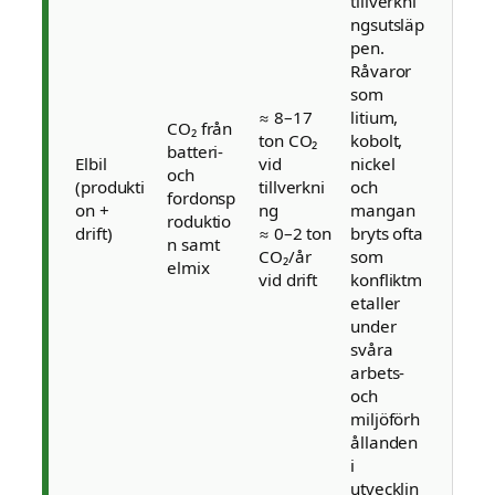
tillverkni
ngsutsläp
pen.
Råvaror
som
≈ 8–17
litium,
CO₂ från
ton CO₂
kobolt,
batteri-
Elbil
vid
nickel
och
(produkti
tillverkni
och
fordonsp
on +
ng
mangan
roduktio
drift)
≈ 0–2 ton
bryts ofta
n samt
CO₂/år
som
elmix
vid drift
konfliktm
etaller
under
svåra
arbets-
och
miljöförh
ållanden
i
utvecklin