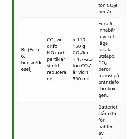
ton CO₂e
per år.
Euro 6
innebär
mycket
CO₂ vid
≈ 110–
låga
drift;
150 g
Bil (Euro
lokala
NOx och
CO₂/km
6,
utsläpp.
partiklar
≈ 1,7–2,3
bensin/di
CO₂
starkt
ton CO₂/
esel)
beror
reducera
år vid 1
främst på
de
500 mil
bränslefö
rbruknin
gen.
Batteriet
står ofta
för
hälften
av