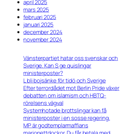
april 2025
mars 2025
februari 2025
januari 2025
december 2024
november 2024
Vänsterpartiet hatar oss svenskar och
Sverige. Kan S ge quislingar
ministerposter?
L bli bojsänke för tidö och Sverige
Efter terrordådet mot Berlin Pride växer
debatten om islamism och HBTQ-
rörelsens vägval
Systemhotade brottslingar kan få
ministerposter i en sosse regering.
MP är godtemplarmaffians
marionettdockor. Du får betala med