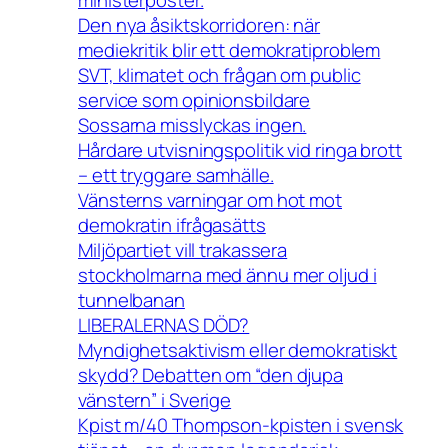
ministerposter.
Den nya åsiktskorridoren: när
mediekritik blir ett demokratiproblem
SVT, klimatet och frågan om public
service som opinionsbildare
Sossarna misslyckas ingen.
Hårdare utvisningspolitik vid ringa brott
– ett tryggare samhälle.
Vänsterns varningar om hot mot
demokratin ifrågasätts
Miljöpartiet vill trakassera
stockholmarna med ännu mer oljud i
tunnelbanan
LIBERALERNAS DÖD?
Myndighetsaktivism eller demokratiskt
skydd? Debatten om “den djupa
vänstern” i Sverige
Kpist m/40 Thompson-kpisten i svensk