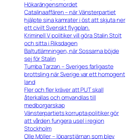
Hökarängensmordet
Catalinaaffären – när Vänsterpartiet
hjälpte sina kamrater i öst att skjuta ner
ett civilt Svenskt flygplan.
Kriminell V politiker vill göra Stalin Stolt
och sitta i Riksdagen
Baltutlämningen, när Sossarna böjde
sej för Stalin
Tumba Tarzan – Sveriges farligaste
brottsling när Sverige var ett homogent
land
Fler och fler kräver att PUT skall
återkallas och omvandlas till
medborgarskap
Vänsterpartiets korrupta politiker gör
att vården fungera usel i region
Stockholm
Olle Möller – löparstjärnan som blev