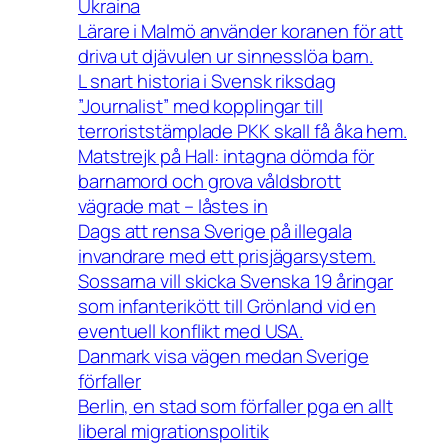
Ukraina
Lärare i Malmö använder koranen för att
driva ut djävulen ur sinnesslöa barn.
L snart historia i Svensk riksdag
”Journalist” med kopplingar till
terroriststämplade PKK skall få åka hem.
Matstrejk på Hall: intagna dömda för
barnamord och grova våldsbrott
vägrade mat – låstes in
Dags att rensa Sverige på illegala
invandrare med ett prisjägarsystem.
Sossarna vill skicka Svenska 19 åringar
som infanterikött till Grönland vid en
eventuell konflikt med USA.
Danmark visa vägen medan Sverige
förfaller
Berlin, en stad som förfaller pga en allt
liberal migrationspolitik