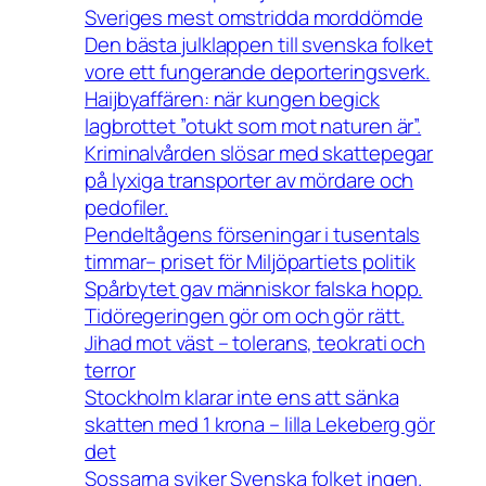
Sveriges mest omstridda morddömde
Den bästa julklappen till svenska folket
vore ett fungerande deporteringsverk.
Haijbyaffären: när kungen begick
lagbrottet ”otukt som mot naturen är”.
Kriminalvården slösar med skattepegar
på lyxiga transporter av mördare och
pedofiler.
Pendeltågens förseningar i tusentals
timmar– priset för Miljöpartiets politik
Spårbytet gav människor falska hopp.
Tidöregeringen gör om och gör rätt.
Jihad mot väst – tolerans, teokrati och
terror
Stockholm klarar inte ens att sänka
skatten med 1 krona – lilla Lekeberg gör
det
Sossarna sviker Svenska folket ingen.