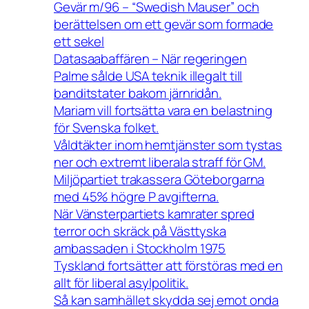
Gevär m/96 – “Swedish Mauser” och
berättelsen om ett gevär som formade
ett sekel
Datasaabaffären – När regeringen
Palme sålde USA teknik illegalt till
banditstater bakom järnridån.
Mariam vill fortsätta vara en belastning
för Svenska folket.
Våldtäkter inom hemtjänster som tystas
ner och extremt liberala straff för GM.
Miljöpartiet trakassera Göteborgarna
med 45% högre P avgifterna.
När Vänsterpartiets kamrater spred
terror och skräck på Västtyska
ambassaden i Stockholm 1975
Tyskland fortsätter att förstöras med en
allt för liberal asylpolitik.
Så kan samhället skydda sej emot onda