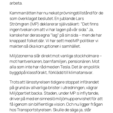
arbeta.
Kammarrätten har nu nekat prövningstillstånd för de
som överklagat beslutet. En jublande Lars
Strömgren (MP) deklarerar självsäkert:
”Det finns
ingen tvekan om att vi har lagen på vår sida.”
Ja,
kanske har deras egna ”lag” på sin sida – men de har
knappast folket där. Vi har sett med MP politiker vi
makten så öka korruptionen i samhället.
Miljözonerna slår direkt mot vanliga stockholmare –
mot hantverkaren, barnfamiljen, pensionären. Mot
alla som inte har råd med en Tesla. Det är en politik
byggd på klassförakt, förklädd till klimatansvar.
Trots att länsstyrelsen tidigare stoppat införandet
på grund av allvarliga brister i utredningen, vägrar
Miljöpartiet backa. Staden, under MP:s inflytande,
driver på med en sinneslö miljömupp envishet för att
få igenom sin bilfientliga vision. Och nu ligger frågan
hos Transportstyrelsen. Skulle de säga ja, står