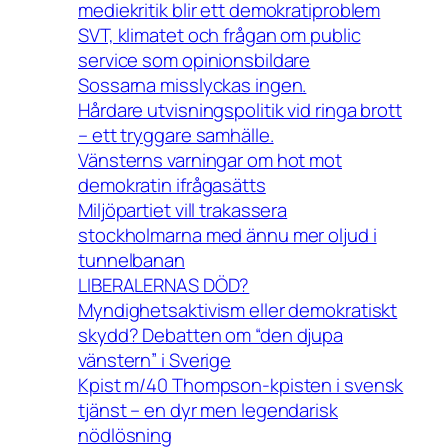
mediekritik blir ett demokratiproblem
SVT, klimatet och frågan om public
service som opinionsbildare
Sossarna misslyckas ingen.
Hårdare utvisningspolitik vid ringa brott
– ett tryggare samhälle.
Vänsterns varningar om hot mot
demokratin ifrågasätts
Miljöpartiet vill trakassera
stockholmarna med ännu mer oljud i
tunnelbanan
LIBERALERNAS DÖD?
Myndighetsaktivism eller demokratiskt
skydd? Debatten om “den djupa
vänstern” i Sverige
Kpist m/40 Thompson-kpisten i svensk
tjänst – en dyr men legendarisk
nödlösning