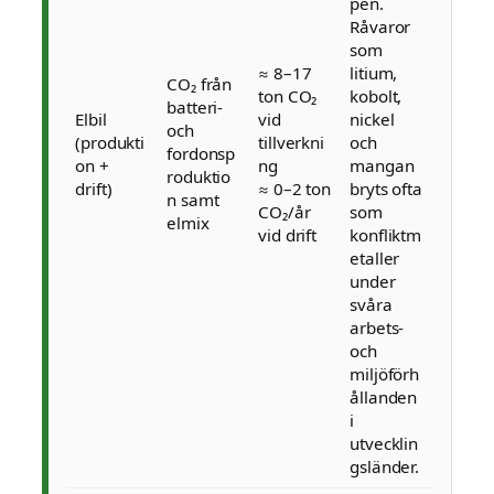
pen.
Råvaror
som
≈ 8–17
litium,
CO₂ från
ton CO₂
kobolt,
batteri-
Elbil
vid
nickel
och
(produkti
tillverkni
och
fordonsp
on +
ng
mangan
roduktio
drift)
≈ 0–2 ton
bryts ofta
n samt
CO₂/år
som
elmix
vid drift
konfliktm
etaller
under
svåra
arbets-
och
miljöförh
ållanden
i
utvecklin
gsländer.