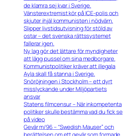
de klamra sej kvar i Sverige.
Vänsterextremist kör på ICE-polis och
skjuter ihjäl kommunisten i nödvärn.
Slipper livstidsutvisning för stöld av
ostar – det svenska rättssystemet
fallerar igen.
Ny lag gör det lättare för myndigheter
att lägg pussel om sina medborgare.
Kommunistpolitiker kräver att illegala
Ayla skall få stanna i Sverige.
Snöröjningen i Stockholm – ett dyrt
misslyckande under Miljöpartiets
ansvar
Statens filmcensur – När inkompetenta
politiker skulle bestämma vad du fick se
på video
Gevär m/96 – “Swedish Mauser” och
berättelsen om ett gevär som formade