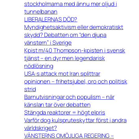
stockholmarna med ännu mer oljud i
tunnelbanan
LIBERALERNAS DÖD?
Myndighetsaktivism eller demokratiskt
skydd? Debatten om “den djupa
vänstern” i Sverige
Kpist m/40 Thompson-kpisten i svensk
tjänst – en dyr men legendarisk
nödlösning
USA:s attack mot Iran splittrar
opinionen – frihetsjubel, oro och politisk
strid
Barnutvisningar och populism – när
känslan tar över debatten
Stängda reaktorer = högt elpris
Varför dog kulspruteskyttar först i andra
världskriget?
VÄNSTERNS OMÖJLIGA REGERING –