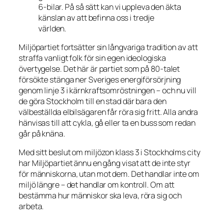
6-bilar. På så sätt kan vi uppleva den äkta
känslan av att befinna oss i tredje
världen.
Miljöpartiet fortsätter sin långvariga tradition av att
straffa vanligt folk för sin egen ideologiska
övertygelse. Det här är partiet som på 80-talet
försökte stänga ner Sveriges energiförsörjning
genom linje 3 i kärnkraftsomröstningen – och nu vill
de göra Stockholm till en stad där bara den
välbeställda elbilsägaren får röra sig fritt. Alla andra
hänvisas till att cykla, gå eller ta en buss som redan
går på knäna.
Med sitt beslut om miljözon klass 3 i Stockholms city
har Miljöpartiet ännu en gång visat att de inte styr
för människorna, utan mot dem. Det handlar inte om
miljö längre – det handlar om kontroll. Om att
bestämma hur människor ska leva, röra sig och
arbeta.