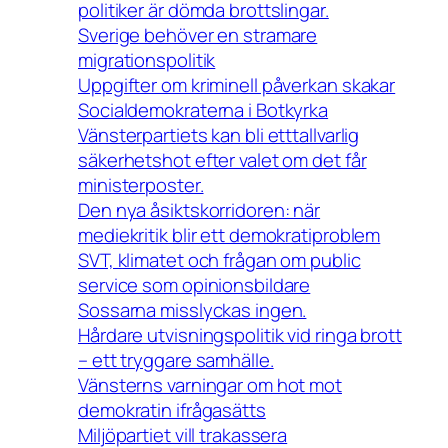
politiker är dömda brottslingar.
Sverige behöver en stramare
migrationspolitik
Uppgifter om kriminell påverkan skakar
Socialdemokraterna i Botkyrka
Vänsterpartiets kan bli etttallvarlig
säkerhetshot efter valet om det får
ministerposter.
Den nya åsiktskorridoren: när
mediekritik blir ett demokratiproblem
SVT, klimatet och frågan om public
service som opinionsbildare
Sossarna misslyckas ingen.
Hårdare utvisningspolitik vid ringa brott
– ett tryggare samhälle.
Vänsterns varningar om hot mot
demokratin ifrågasätts
Miljöpartiet vill trakassera