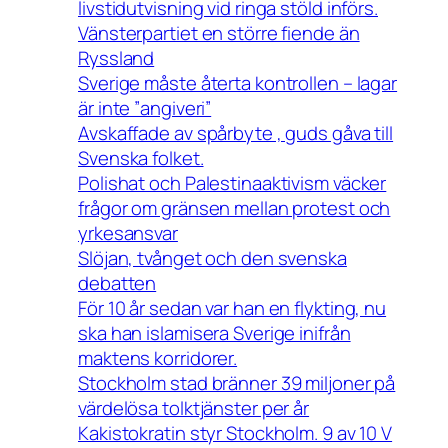
livstidutvisning vid ringa stöld införs.
Vänsterpartiet en större fiende än
Ryssland
Sverige måste återta kontrollen – lagar
är inte ”angiveri”
Avskaffade av spårbyte , guds gåva till
Svenska folket.
Polishat och Palestinaaktivism väcker
frågor om gränsen mellan protest och
yrkesansvar
Slöjan, tvånget och den svenska
debatten
För 10 år sedan var han en flykting, nu
ska han islamisera Sverige inifrån
maktens korridorer.
Stockholm stad bränner 39 miljoner på
värdelösa tolktjänster per år
Kakistokratin styr Stockholm. 9 av 10 V