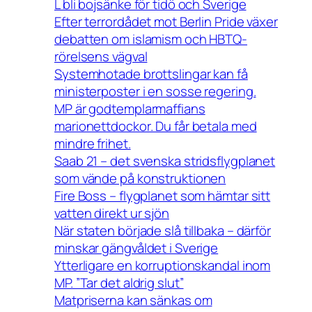
L bli bojsänke för tidö och Sverige
Efter terrordådet mot Berlin Pride växer
debatten om islamism och HBTQ-
rörelsens vägval
Systemhotade brottslingar kan få
ministerposter i en sosse regering.
MP är godtemplarmaffians
marionettdockor. Du får betala med
mindre frihet.
Saab 21 – det svenska stridsflygplanet
som vände på konstruktionen
Fire Boss – flygplanet som hämtar sitt
vatten direkt ur sjön
När staten började slå tillbaka – därför
minskar gängvåldet i Sverige
Ytterligare en korruptionskandal inom
MP. ”Tar det aldrig slut”
Matpriserna kan sänkas om