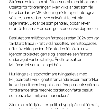
Strömgren talar om att ”tiotusentals stockholmare
utsätts för föroreningar”. Men vilka är det som får
bära bördan av MP:s lösningar? Inte partiets egna
väljare, som redan lever bekvämt i centrala
lägenheter. Det är de som pendlar, jobbar, lever
utanför tullarna – de som gör stadens vardag möjlig.
Beslutet om miljözonen fattades redan 2024 och var
tänkt att träda i kraft vid årsskiftet, men stoppades
efter överklaganden. När staden försökte driva
igenom projektet igen slog länsstyrelsen fast att
underlaget var bristfälligt. Ändå fortsätter
Miljöpartiet som om inget hänt.
Hur länge ska stockholmare tvingas leva med
Miljöpartiets verklighetsfrånvända experiment? Hur
kan ett parti som knappt klarar fyraprocentsspärren
fortfarande sitta med vid bordet och fatta beslut
som påverkar miljoner människor?
Stockholm förtjänar en politik byggd på sunt förnuft,