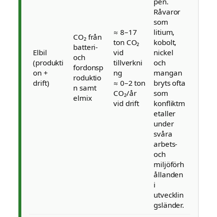
pen.
Råvaror
som
≈ 8–17
litium,
CO₂ från
ton CO₂
kobolt,
batteri-
Elbil
vid
nickel
och
(produkti
tillverkni
och
fordonsp
on +
ng
mangan
roduktio
drift)
≈ 0–2 ton
bryts ofta
n samt
CO₂/år
som
elmix
vid drift
konfliktm
etaller
under
svåra
arbets-
och
miljöförh
ållanden
i
utvecklin
gsländer.