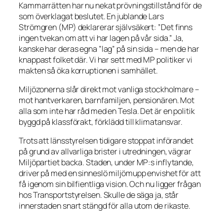
Kammarrätten har nu nekat prövningstillstånd för de
som överklagat beslutet. En jublande Lars
Strömgren (MP) deklarerar självsäkert:
”Det finns
ingen tvekan om att vi har lagen på vår sida.”
Ja,
kanske har deras egna ”lag” på sin sida – men de har
knappast folket där. Vi har sett med MP politiker vi
makten så öka korruptionen i samhället.
Miljözonerna slår direkt mot vanliga stockholmare –
mot hantverkaren, barnfamiljen, pensionären. Mot
alla som inte har råd med en Tesla. Det är en politik
byggd på klassförakt, förklädd till klimatansvar.
Trots att länsstyrelsen tidigare stoppat införandet
på grund av allvarliga brister i utredningen, vägrar
Miljöpartiet backa. Staden, under MP:s inflytande,
driver på med en sinneslö miljömupp envishet för att
få igenom sin bilfientliga vision. Och nu ligger frågan
hos Transportstyrelsen. Skulle de säga ja, står
innerstaden snart stängd för alla utom de rikaste.