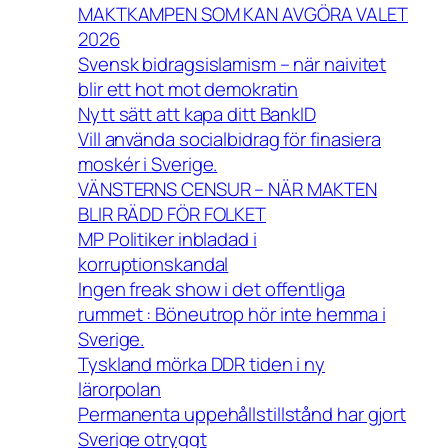
MAKTKAMPEN SOM KAN AVGÖRA VALET
2026
Svensk bidragsislamism – när naivitet
blir ett hot mot demokratin
Nytt sätt att kapa ditt BankID
Vill använda socialbidrag för finasiera
moskér i Sverige.
VÄNSTERNS CENSUR – NÄR MAKTEN
BLIR RÄDD FÖR FOLKET
MP Politiker inbladad i
korruptionskandal
Ingen freak show i det offentliga
rummet : Böneutrop hör inte hemma i
Sverige.
Tyskland mörka DDR tiden i ny
lärorpolan
Permanenta uppehållstillstånd har gjort
Sverige otryggt