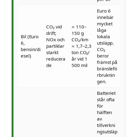
Euro 6
innebär
mycket
CO₂ vid
≈ 110–
låga
drift;
150 g
Bil (Euro
lokala
NOx och
CO₂/km
6,
utsläpp.
partiklar
≈ 1,7–2,3
bensin/di
CO₂
starkt
ton CO₂/
esel)
beror
reducera
år vid 1
främst på
de
500 mil
bränslefö
rbruknin
gen.
Batteriet
står ofta
för
hälften
av
tillverkni
ngsutsläp