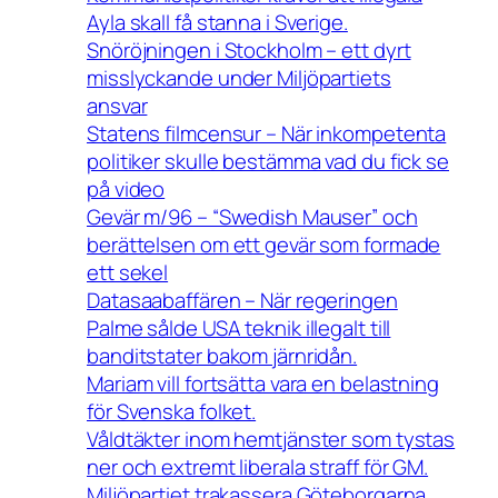
Ayla skall få stanna i Sverige.
Snöröjningen i Stockholm – ett dyrt
misslyckande under Miljöpartiets
ansvar
Statens filmcensur – När inkompetenta
politiker skulle bestämma vad du fick se
på video
Gevär m/96 – “Swedish Mauser” och
berättelsen om ett gevär som formade
ett sekel
Datasaabaffären – När regeringen
Palme sålde USA teknik illegalt till
banditstater bakom järnridån.
Mariam vill fortsätta vara en belastning
för Svenska folket.
Våldtäkter inom hemtjänster som tystas
ner och extremt liberala straff för GM.
Miljöpartiet trakassera Göteborgarna