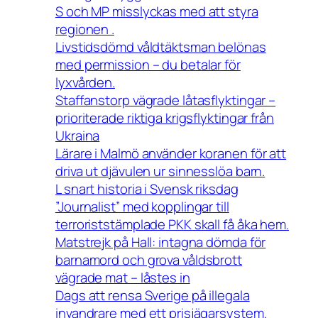
S och MP misslyckas med att styra
regionen .
Livstidsdömd våldtäktsman belönas
med permission – du betalar för
lyxvården.
Staffanstorp vägrade låtasflyktingar –
prioriterade riktiga krigsflyktingar från
Ukraina
Lärare i Malmö använder koranen för att
driva ut djävulen ur sinnesslöa barn.
L snart historia i Svensk riksdag
”Journalist” med kopplingar till
terroriststämplade PKK skall få åka hem.
Matstrejk på Hall: intagna dömda för
barnamord och grova våldsbrott
vägrade mat – låstes in
Dags att rensa Sverige på illegala
invandrare med ett prisjägarsystem.