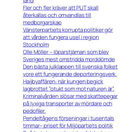
land
Fler och fler kräver att PUT skall
återkallas och omvandlas till
medborgarskap
Vänsterpartiets korrupta politiker gör
att vården fungera usel i region
Stockholm
Olle Möller – löparstjärnan som blev
Sveriges mest omstridda morddömde
Den bästa julklappen till svenska folket
vore ett fungerande deporteringsverk.
Haijbyaffären: när kungen begick
lagbrottet ”otukt som mot naturen är”.
Kriminalvården slösar med skattepegar
på lyxiga transporter av mördare och
pedofiler.
Pendeltågens förseningar i tusentals
timmar– priset för Miljöpartiets politik