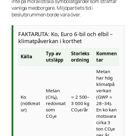
inte på moralistiska symbolåtgärder som straffar
vanliga medborgare. Miljöpartiets tid i
beslutsrummen borde vara över.
FAKTARUTA: Ko, Euro 6-bil och elbil –
klimatpåverkan i korthet
Typ av
Storleks
Kommen
Källa
utsläpp
ordning
tar
Metan
har hög
klimatpå
Metan
verkan
Ko
(CH₄),
≈ 2 500–
(GWP ≈
(nötkreat
redovisat
3 000 kg
28–34).
ur)
som
CO₂e/år
En ko kan
CO₂e
motsvara
cirka 3
ton CO₂e
per år.