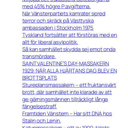
med 45% högre P avgifterna.
När Vänsterpartiets kamrater spred
terror och skräck på Västtyska
ambassaden i Stockholm 1975
Tyskland fortsätter att förstöras med en
allt för liberal asylpolitik.
Så kan samhället skydda sej emot onda
transmördare.
SAINT VALENTINE’S DAY-MASSAKERN
1929: NÄR ALLA HJÄRTANS DAG BLEV EN
BROTTSPLATS
Stureplansmassakern – ett fruktansvärt
brott, där samhället inte klarade av att
ge gärningsmännen tillräckligt långa
fängelsestraff.
Framtiden Vänstern – Har sitt DNA hos
Stalin och Lenin.
Katynmassakern – ett av 1900-talets