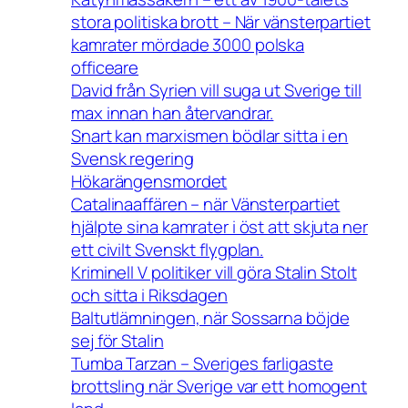
stora politiska brott – När vänsterpartiet
kamrater mördade 3000 polska
officeare
David från Syrien vill suga ut Sverige till
max innan han återvandrar.
Snart kan marxismen bödlar sitta i en
Svensk regering
Hökarängensmordet
Catalinaaffären – när Vänsterpartiet
hjälpte sina kamrater i öst att skjuta ner
ett civilt Svenskt flygplan.
Kriminell V politiker vill göra Stalin Stolt
och sitta i Riksdagen
Baltutlämningen, när Sossarna böjde
sej för Stalin
Tumba Tarzan – Sveriges farligaste
brottsling när Sverige var ett homogent