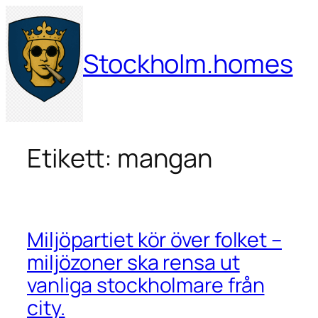
Hoppa
till
innehåll
Stockholm.homes
Etikett:
mangan
Miljöpartiet kör över folket –
miljözoner ska rensa ut
vanliga stockholmare från
city.