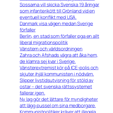
Sossarna vill skicka Svenska 19 åringar
som infanterikött till Grönland vid en
eventuell konflikt med USA.
Danmark visa vägen medan Sverige
förfaller
Berlin, en stad som förfaller pga en allt
liberal migrationspolitik
Vänstern och världsordningen
Zahra och Afshads vägra att åka hem,
de klamra sej kvar i Sverige.
Vänsterextremist kör på ICE-polis och
skjuter ihjäl kommunisten i nödvärn.
Slipper livstidsutvisning för stöld av
ostar – det svenska rättssystemet
fallerar igen.
Ny lag gör det lättare för myndigheter
att lägg pussel om sina medborgare.
Kommunistpolitiker kräver att illegala