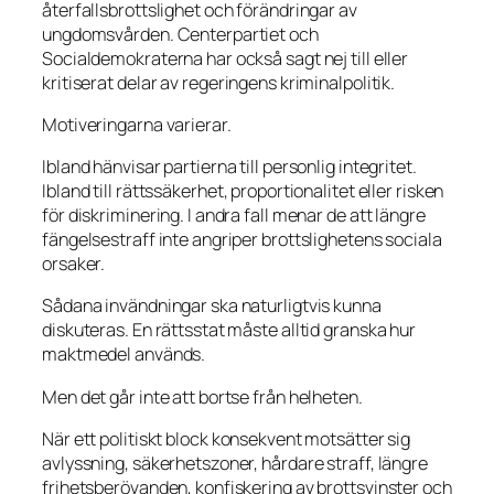
återfallsbrottslighet och förändringar av
ungdomsvården. Centerpartiet och
Socialdemokraterna har också sagt nej till eller
kritiserat delar av regeringens kriminalpolitik.
Motiveringarna varierar.
Ibland hänvisar partierna till personlig integritet.
Ibland till rättssäkerhet, proportionalitet eller risken
för diskriminering. I andra fall menar de att längre
fängelsestraff inte angriper brottslighetens sociala
orsaker.
Sådana invändningar ska naturligtvis kunna
diskuteras. En rättsstat måste alltid granska hur
maktmedel används.
Men det går inte att bortse från helheten.
När ett politiskt block konsekvent motsätter sig
avlyssning, säkerhetszoner, hårdare straff, längre
frihetsberövanden, konfiskering av brottsvinster och