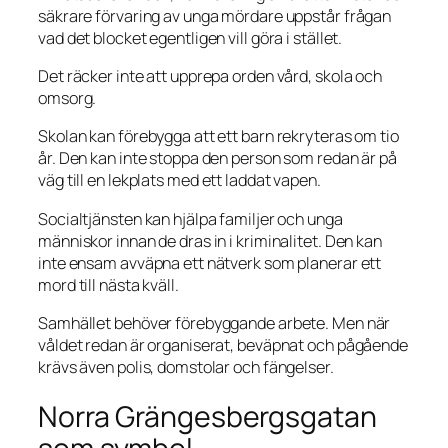
säkrare förvaring av unga mördare uppstår frågan
vad det blocket egentligen vill göra i stället.
Det räcker inte att upprepa orden vård, skola och
omsorg.
Skolan kan förebygga att ett barn rekryteras om tio
år. Den kan inte stoppa den person som redan är på
väg till en lekplats med ett laddat vapen.
Socialtjänsten kan hjälpa familjer och unga
människor innan de dras in i kriminalitet. Den kan
inte ensam avväpna ett nätverk som planerar ett
mord till nästa kväll.
Samhället behöver förebyggande arbete. Men när
våldet redan är organiserat, beväpnat och pågående
krävs även polis, domstolar och fängelser.
Norra Grängesbergsgatan