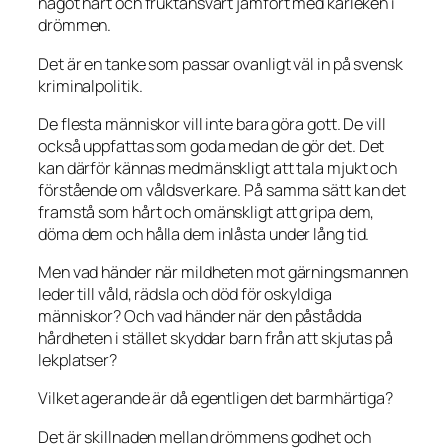
något hårt och fruktansvärt jämfört med kärleken i
drömmen.
Det är en tanke som passar ovanligt väl in på svensk
kriminalpolitik.
De flesta människor vill inte bara göra gott. De vill
också uppfattas som goda medan de gör det. Det
kan därför kännas medmänskligt att tala mjukt och
förstående om våldsverkare. På samma sätt kan det
framstå som hårt och omänskligt att gripa dem,
döma dem och hålla dem inlåsta under lång tid.
Men vad händer när mildheten mot gärningsmannen
leder till våld, rädsla och död för oskyldiga
människor? Och vad händer när den påstådda
hårdheten i stället skyddar barn från att skjutas på
lekplatser?
Vilket agerande är då egentligen det barmhärtiga?
Det är skillnaden mellan drömmens godhet och