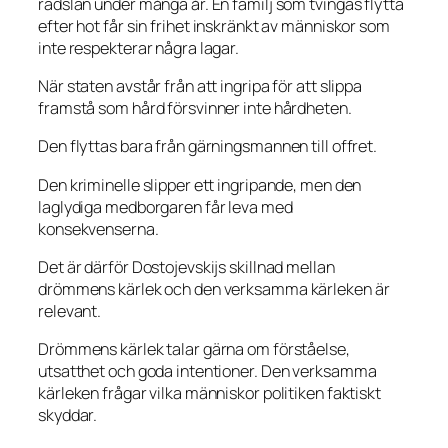
rädslan under många år. En familj som tvingas flytta
efter hot får sin frihet inskränkt av människor som
inte respekterar några lagar.
När staten avstår från att ingripa för att slippa
framstå som hård försvinner inte hårdheten.
Den flyttas bara från gärningsmannen till offret.
Den kriminelle slipper ett ingripande, men den
laglydiga medborgaren får leva med
konsekvenserna.
Det är därför Dostojevskijs skillnad mellan
drömmens kärlek och den verksamma kärleken är
relevant.
Drömmens kärlek talar gärna om förståelse,
utsatthet och goda intentioner. Den verksamma
kärleken frågar vilka människor politiken faktiskt
skyddar.