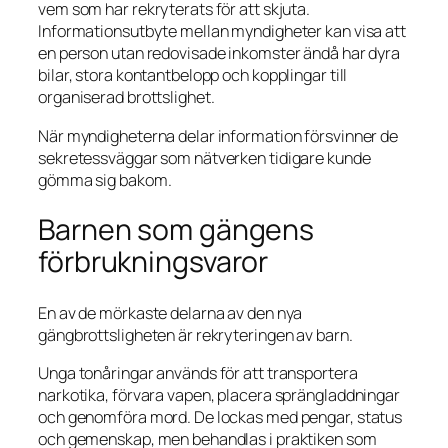
vem som har rekryterats för att skjuta.
Informationsutbyte mellan myndigheter kan visa att
en person utan redovisade inkomster ändå har dyra
bilar, stora kontantbelopp och kopplingar till
organiserad brottslighet.
När myndigheterna delar information försvinner de
sekretessväggar som nätverken tidigare kunde
gömma sig bakom.
Barnen som gängens
förbrukningsvaror
En av de mörkaste delarna av den nya
gängbrottsligheten är rekryteringen av barn.
Unga tonåringar används för att transportera
narkotika, förvara vapen, placera sprängladdningar
och genomföra mord. De lockas med pengar, status
och gemenskap, men behandlas i praktiken som