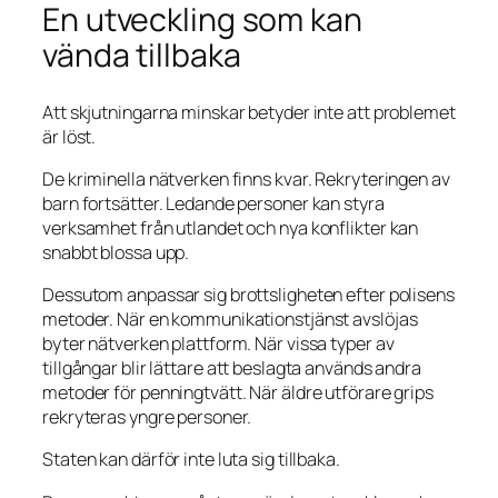
En utveckling som kan
vända tillbaka
Att skjutningarna minskar betyder inte att problemet
är löst.
De kriminella nätverken finns kvar. Rekryteringen av
barn fortsätter. Ledande personer kan styra
verksamhet från utlandet och nya konflikter kan
snabbt blossa upp.
Dessutom anpassar sig brottsligheten efter polisens
metoder. När en kommunikationstjänst avslöjas
byter nätverken plattform. När vissa typer av
tillgångar blir lättare att beslagta används andra
metoder för penningtvätt. När äldre utförare grips
rekryteras yngre personer.
Staten kan därför inte luta sig tillbaka.