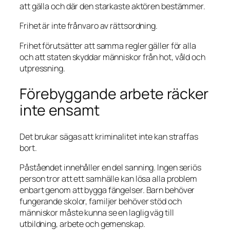
att gälla och där den starkaste aktören bestämmer.
Frihet är inte frånvaro av rättsordning.
Frihet förutsätter att samma regler gäller för alla
och att staten skyddar människor från hot, våld och
utpressning.
Förebyggande arbete räcker
inte ensamt
Det brukar sägas att kriminalitet inte kan straffas
bort.
Påståendet innehåller en del sanning. Ingen seriös
person tror att ett samhälle kan lösa alla problem
enbart genom att bygga fängelser. Barn behöver
fungerande skolor, familjer behöver stöd och
människor måste kunna se en laglig väg till
utbildning, arbete och gemenskap.