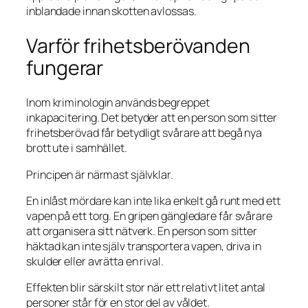
inblandade innan skotten avlossas.
Varför frihetsberövanden
fungerar
Inom kriminologin används begreppet
inkapacitering. Det betyder att en person som sitter
frihetsberövad får betydligt svårare att begå nya
brott ute i samhället.
Principen är närmast självklar.
En inlåst mördare kan inte lika enkelt gå runt med ett
vapen på ett torg. En gripen gängledare får svårare
att organisera sitt nätverk. En person som sitter
häktad kan inte själv transportera vapen, driva in
skulder eller avrätta en rival.
Effekten blir särskilt stor när ett relativt litet antal
personer står för en stor del av våldet.