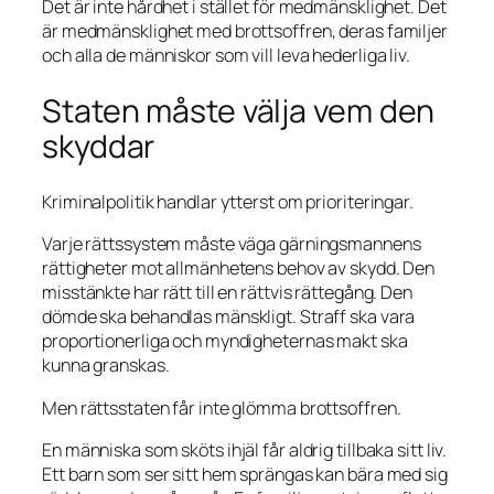
Det är inte hårdhet i stället för medmänsklighet. Det
är medmänsklighet med brottsoffren, deras familjer
och alla de människor som vill leva hederliga liv.
Staten måste välja vem den
skyddar
Kriminalpolitik handlar ytterst om prioriteringar.
Varje rättssystem måste väga gärningsmannens
rättigheter mot allmänhetens behov av skydd. Den
misstänkte har rätt till en rättvis rättegång. Den
dömde ska behandlas mänskligt. Straff ska vara
proportionerliga och myndigheternas makt ska
kunna granskas.
Men rättsstaten får inte glömma brottsoffren.
En människa som sköts ihjäl får aldrig tillbaka sitt liv.
Ett barn som ser sitt hem sprängas kan bära med sig