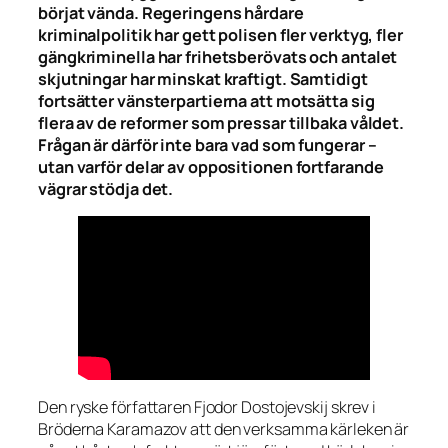
börjat vända. Regeringens hårdare
kriminalpolitik har gett polisen fler verktyg, fler
gängkriminella har frihetsberövats och antalet
skjutningar har minskat kraftigt. Samtidigt
fortsätter vänsterpartierna att motsätta sig
flera av de reformer som pressar tillbaka våldet.
Frågan är därför inte bara vad som fungerar –
utan varför delar av oppositionen fortfarande
vägrar stödja det.
Den ryske författaren Fjodor Dostojevskij skrev i
Bröderna Karamazov
att den verksamma kärleken är