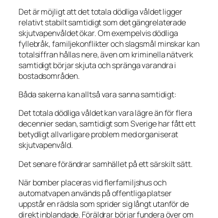
Det är möjligt att det totala dödliga våldet ligger
relativt stabilt samtidigt som det gängrelaterade
skjutvapenvåldet ökar. Om exempelvis dödliga
fyllebråk, familjekonflikter och slagsmål minskar kan
totalsiffran hållas nere, även om kriminella nätverk
samtidigt börjar skjuta och spränga varandra i
bostadsområden.
Båda sakerna kan alltså vara sanna samtidigt:
Det totala dödliga våldet kan vara lägre än för flera
decennier sedan, samtidigt som Sverige har fått ett
betydligt allvarligare problem med organiserat
skjutvapenvåld.
Det senare förändrar samhället på ett särskilt sätt.
När bomber placeras vid flerfamiljshus och
automatvapen används på offentliga platser
uppstår en rädsla som sprider sig långt utanför de
direkt inblandade. Föräldrar börjar fundera över om