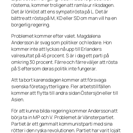
rösterna, kommer troligen att ramla ur riksdagen.
Det är lönlöst att ens sympatirösta på L. Det är
bättre att rösta på M, KD eller SD om man vill ha en
borgerlig regering.
Problemet kommer efter valet. Magdalena
Andersson är svag som politiker och ledare. Hon
kommer inte att lyckas nå upp till Erlanders
valresultat på 45 procent. S är i dag ett parti på
omkring 30 procent. Färre och färre väljer att rösta
på S eftersom deras politik inte fungerar.
Att ta bort karensdagen kommer att försvaga
svenska företag ytterligare. Fler arbetstillfällen
kommer att flytta till andra sidan Östersjön eller till
Asien.
För att kunna bilda regering kommer Andersson att
börja ta in MP och V. Problemet är Vänsterpartiet.
Partiet är ett gammalt kommunistparti med sina
rötter i den ryska revolutionen. Partiet har varit lojalt