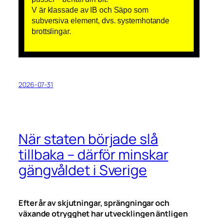
V är klassade av IB och Säpo som
subversiva element, dvs. systemhotande
brottslingar.
2026-07-31
När staten började slå
tillbaka – därför minskar
gängvåldet i Sverige
Efter år av skjutningar, sprängningar och
växande otrygghet har utvecklingen äntligen