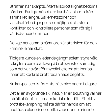
Straffen har skärpts. Återfallsbrottslighet bedöms
hårdare. Farliga människor kan hållas borta från
samhället längre. Säkerhetszoner och
vistelseförbud ger polisen möjlighet att störa
konflikter och kontrollera personer som rör sig i
våldsdrabbade miljöer.
Den gemensamma nämnaren är att risken för den
kriminelle har ökat.
Tidigare kunde en ledande gängmedlem styra våld,
rekrytera barn och leva på brottsvinster samtidigt
som det var svårt för myndigheterna att ingripa
innan ett konkret brott redan hade begåtts.
Nu kan polisen i större utsträckning agera tidigare.
Det är en avgörande skillnad. När en skjutning väl har
inträffat är offret redan skadat eller dött. Effektiv
brottsbekämpning måste därför handla om att
upptäcka planeringen, hitta vapnen och gripa de