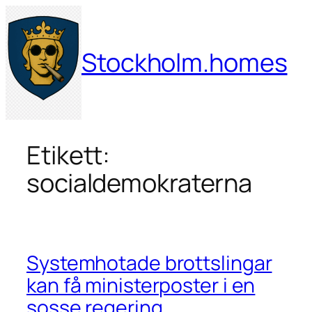
Hoppa
till
innehåll
Stockholm.homes
Etikett:
socialdemokraterna
Systemhotade brottslingar
kan få ministerposter i en
sosse regering.