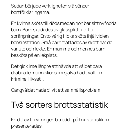
Sedan började verkligheten slå sönder
bortförklaringarna.
En kvinna sköts till döds medan hon bar sitt nyfödda
barn. Barn skadades av glassplitter efter
sprängningar. En tolvårig flicka sköts ihjäl vid en
bensinstation. Små barn träffades av skott när de
var ute och lekte. En mamma och hennes barn
besköts på en lekplats.
Det gick inte längre att hävda att våldet bara
drabbade människor som själva hade valt en
kriminell livsstil.
Gängvåldet hade blivit ett samhällsproblem.
Två sorters brottsstatistik
En del av förvirringen berodde på hur statistiken
presenterades.