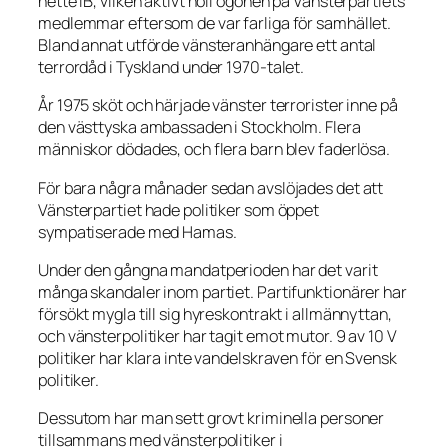
hette IB, vilken aktivt höll ögonen på Vänsterpartiets
medlemmar eftersom de var farliga för samhället.
Bland annat utförde vänsteranhängare ett antal
terrordåd i Tyskland under 1970-talet.
År 1975 sköt och härjade vänster terrorister inne på
den västtyska ambassaden i Stockholm. Flera
människor dödades, och flera barn blev faderlösa.
För bara några månader sedan avslöjades det att
Vänsterpartiet hade politiker som öppet
sympatiserade med Hamas.
Under den gångna mandatperioden har det varit
många skandaler inom partiet. Partifunktionärer har
försökt mygla till sig hyreskontrakt i allmännyttan,
och vänsterpolitiker har tagit emot mutor. 9 av 10 V
politiker har klara inte vandelskraven för en Svensk
politiker.
Dessutom har man sett grovt kriminella personer
tillsammans med vänsterpolitiker i