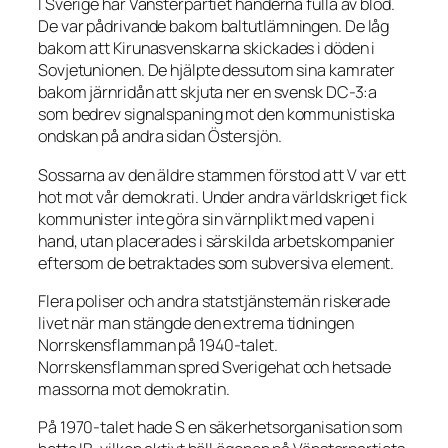
I Sverige har Vänsterpartiet händerna fulla av blod.
De var pådrivande bakom baltutlämningen. De låg
bakom att Kirunasvenskarna skickades i döden i
Sovjetunionen. De hjälpte dessutom sina kamrater
bakom järnridån att skjuta ner en svensk DC-3:a
som bedrev signalspaning mot den kommunistiska
ondskan på andra sidan Östersjön.
Sossarna av den äldre stammen förstod att V var ett
hot mot vår demokrati. Under andra världskriget fick
kommunister inte göra sin värnplikt med vapen i
hand, utan placerades i särskilda arbetskompanier
eftersom de betraktades som subversiva element.
Flera poliser och andra statstjänstemän riskerade
livet när man stängde den extrema tidningen
Norrskensflamman på 1940-talet.
Norrskensflamman spred Sverigehat och hetsade
massorna mot demokratin.
På 1970-talet hade S en säkerhetsorganisation som