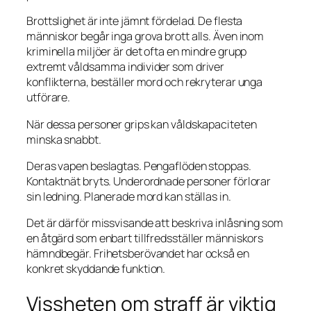
Brottslighet är inte jämnt fördelad. De flesta
människor begår inga grova brott alls. Även inom
kriminella miljöer är det ofta en mindre grupp
extremt våldsamma individer som driver
konflikterna, beställer mord och rekryterar unga
utförare.
När dessa personer grips kan våldskapaciteten
minska snabbt.
Deras vapen beslagtas. Pengaflöden stoppas.
Kontaktnät bryts. Underordnade personer förlorar
sin ledning. Planerade mord kan ställas in.
Det är därför missvisande att beskriva inlåsning som
en åtgärd som enbart tillfredsställer människors
hämndbegär. Frihetsberövandet har också en
konkret skyddande funktion.
Vissheten om straff är viktig