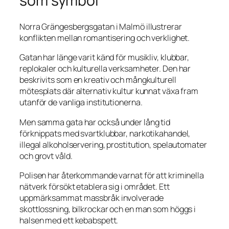
som symbol
Norra Grängesbergsgatan i Malmö illustrerar
konflikten mellan romantisering och verklighet.
Gatan har länge varit känd för musikliv, klubbar,
replokaler och kulturella verksamheter. Den har
beskrivits som en kreativ och mångkulturell
mötesplats där alternativ kultur kunnat växa fram
utanför de vanliga institutionerna.
Men samma gata har också under lång tid
förknippats med svartklubbar, narkotikahandel,
illegal alkoholservering, prostitution, spelautomater
och grovt våld.
Polisen har återkommande varnat för att kriminella
nätverk försökt etablera sig i området. Ett
uppmärksammat massbråk involverade
skottlossning, bilkrockar och en man som höggs i
halsen med ett kebabspett.