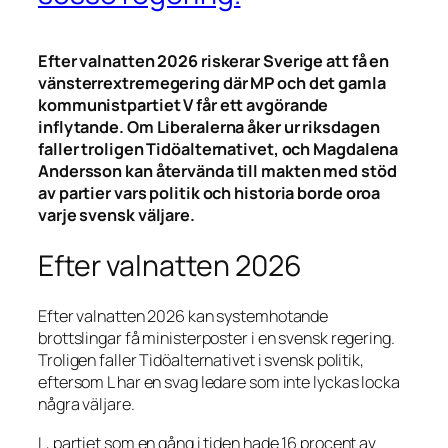
Efter valnatten 2026 riskerar Sverige att få en
vänsterrextremegering där MP och det gamla
kommunistpartiet V får ett avgörande
inflytande. Om Liberalerna åker ur riksdagen
faller troligen Tidöalternativet, och Magdalena
Andersson kan återvända till makten med stöd
av partier vars politik och historia borde oroa
varje svensk väljare.
Efter valnatten 2026
Efter valnatten 2026 kan systemhotande
brottslingar få ministerposter i en svensk regering.
Troligen faller Tidöalternativet i svensk politik,
eftersom L har en svag ledare som inte lyckas locka
några väljare.
L, partiet som en gång i tiden hade 16 procent av