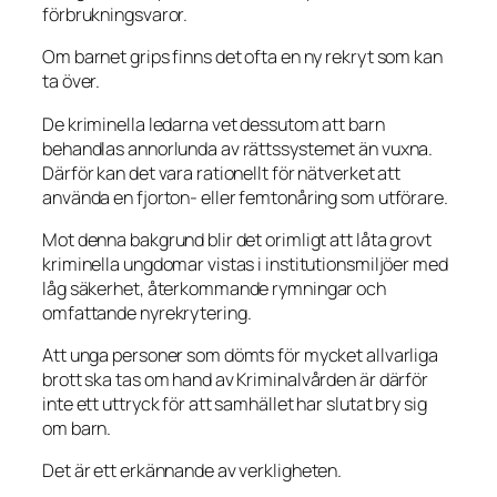
förbrukningsvaror.
Om barnet grips finns det ofta en ny rekryt som kan
ta över.
De kriminella ledarna vet dessutom att barn
behandlas annorlunda av rättssystemet än vuxna.
Därför kan det vara rationellt för nätverket att
använda en fjorton- eller femtonåring som utförare.
Mot denna bakgrund blir det orimligt att låta grovt
kriminella ungdomar vistas i institutionsmiljöer med
låg säkerhet, återkommande rymningar och
omfattande nyrekrytering.
Att unga personer som dömts för mycket allvarliga
brott ska tas om hand av Kriminalvården är därför
inte ett uttryck för att samhället har slutat bry sig
om barn.
Det är ett erkännande av verkligheten.