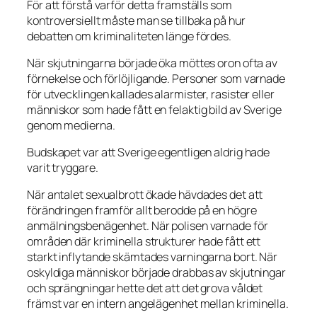
För att förstå varför detta framställs som
kontroversiellt måste man se tillbaka på hur
debatten om kriminaliteten länge fördes.
När skjutningarna började öka möttes oron ofta av
förnekelse och förlöjligande. Personer som varnade
för utvecklingen kallades alarmister, rasister eller
människor som hade fått en felaktig bild av Sverige
genom medierna.
Budskapet var att Sverige egentligen aldrig hade
varit tryggare.
När antalet sexualbrott ökade hävdades det att
förändringen framför allt berodde på en högre
anmälningsbenägenhet. När polisen varnade för
områden där kriminella strukturer hade fått ett
starkt inflytande skämtades varningarna bort. När
oskyldiga människor började drabbas av skjutningar
och sprängningar hette det att det grova våldet
främst var en intern angelägenhet mellan kriminella.