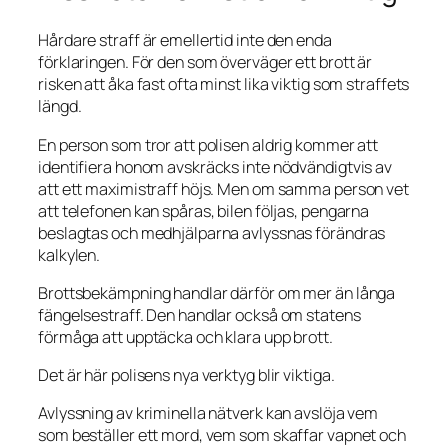
Hårdare straff är emellertid inte den enda
förklaringen. För den som överväger ett brott är
risken att åka fast ofta minst lika viktig som straffets
längd.
En person som tror att polisen aldrig kommer att
identifiera honom avskräcks inte nödvändigtvis av
att ett maximistraff höjs. Men om samma person vet
att telefonen kan spåras, bilen följas, pengarna
beslagtas och medhjälparna avlyssnas förändras
kalkylen.
Brottsbekämpning handlar därför om mer än långa
fängelsestraff. Den handlar också om statens
förmåga att upptäcka och klara upp brott.
Det är här polisens nya verktyg blir viktiga.
Avlyssning av kriminella nätverk kan avslöja vem
som beställer ett mord, vem som skaffar vapnet och