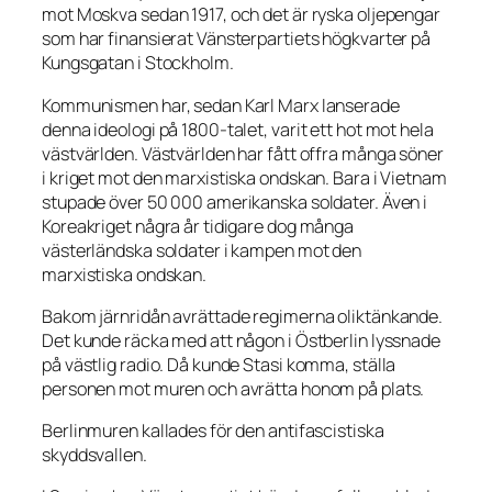
mot Moskva sedan 1917, och det är ryska oljepengar
som har finansierat Vänsterpartiets högkvarter på
Kungsgatan i Stockholm.
Kommunismen har, sedan Karl Marx lanserade
denna ideologi på 1800-talet, varit ett hot mot hela
västvärlden. Västvärlden har fått offra många söner
i kriget mot den marxistiska ondskan. Bara i Vietnam
stupade över 50 000 amerikanska soldater. Även i
Koreakriget några år tidigare dog många
västerländska soldater i kampen mot den
marxistiska ondskan.
Bakom järnridån avrättade regimerna oliktänkande.
Det kunde räcka med att någon i Östberlin lyssnade
på västlig radio. Då kunde Stasi komma, ställa
personen mot muren och avrätta honom på plats.
Berlinmuren kallades för den antifascistiska
skyddsvallen.