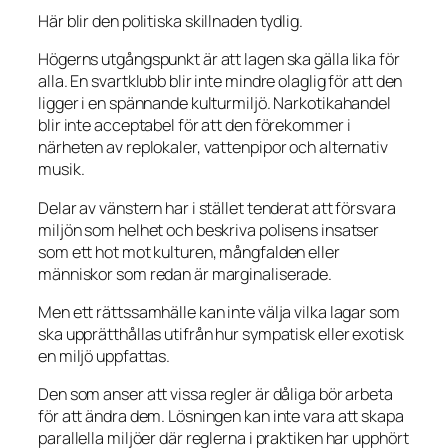
Här blir den politiska skillnaden tydlig.
Högerns utgångspunkt är att lagen ska gälla lika för
alla. En svartklubb blir inte mindre olaglig för att den
ligger i en spännande kulturmiljö. Narkotikahandel
blir inte acceptabel för att den förekommer i
närheten av replokaler, vattenpipor och alternativ
musik.
Delar av vänstern har i stället tenderat att försvara
miljön som helhet och beskriva polisens insatser
som ett hot mot kulturen, mångfalden eller
människor som redan är marginaliserade.
Men ett rättssamhälle kan inte välja vilka lagar som
ska upprätthållas utifrån hur sympatisk eller exotisk
en miljö uppfattas.
Den som anser att vissa regler är dåliga bör arbeta
för att ändra dem. Lösningen kan inte vara att skapa
parallella miljöer där reglerna i praktiken har upphört