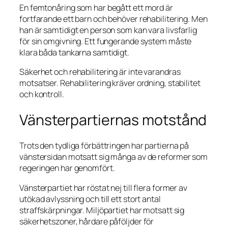
En femtonåring som har begått ett mord är
fortfarande ett barn och behöver rehabilitering. Men
han är samtidigt en person som kan vara livsfarlig
för sin omgivning. Ett fungerande system måste
klara båda tankarna samtidigt.
Säkerhet och rehabilitering är inte varandras
motsatser. Rehabilitering kräver ordning, stabilitet
och kontroll.
Vänsterpartiernas motstånd
Trots den tydliga förbättringen har partierna på
vänstersidan motsatt sig många av de reformer som
regeringen har genomfört.
Vänsterpartiet har röstat nej till flera former av
utökad avlyssning och till ett stort antal
straffskärpningar. Miljöpartiet har motsatt sig
säkerhetszoner, hårdare påföljder för