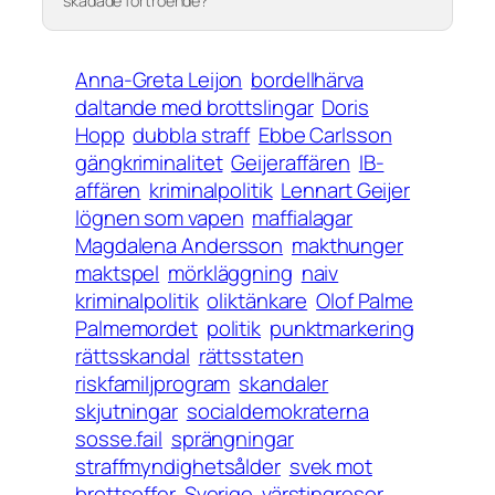
skadade förtroende?
Anna-Greta Leijon
bordellhärva
daltande med brottslingar
Doris
Hopp
dubbla straff
Ebbe Carlsson
gängkriminalitet
Geijeraffären
IB-
affären
kriminalpolitik
Lennart Geijer
lögnen som vapen
maffialagar
Magdalena Andersson
makthunger
maktspel
mörkläggning
naiv
kriminalpolitik
oliktänkare
Olof Palme
Palmemordet
politik
punktmarkering
rättsskandal
rättsstaten
riskfamiljprogram
skandaler
skjutningar
socialdemokraterna
sosse.fail
sprängningar
straffmyndighetsålder
svek mot
brottsoffer
Sverige
värstingresor