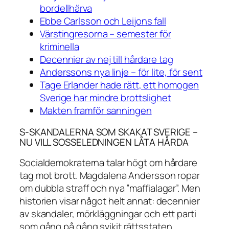
bordellhärva
Ebbe Carlsson och Leijons fall
Värstingresorna – semester för
kriminella
Decennier av nej till hårdare tag
Anderssons nya linje – för lite, för sent
Tage Erlander hade rätt, ett homogen
Sverige har mindre brottslighet
Makten framför sanningen
S-SKANDALERNA SOM SKAKAT SVERIGE –
NU VILL SOSSELEDNINGEN LÅTA HÅRDA
Socialdemokraterna talar högt om hårdare
tag mot brott. Magdalena Andersson ropar
om dubbla straff och nya ”maffialagar”. Men
historien visar något helt annat: decennier
av skandaler, mörkläggningar och ett parti
som gång på gång svikit rättsstaten.