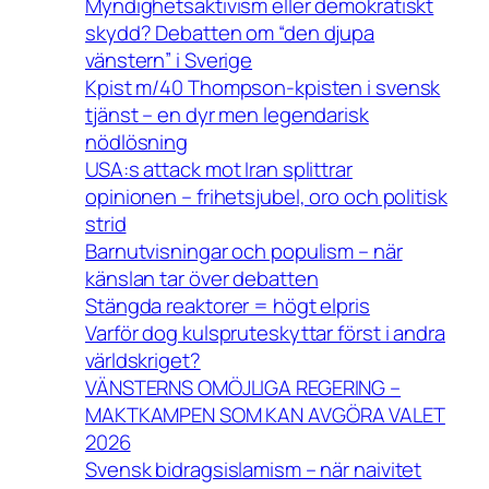
Myndighetsaktivism eller demokratiskt
skydd? Debatten om “den djupa
vänstern” i Sverige
Kpist m/40 Thompson-kpisten i svensk
tjänst – en dyr men legendarisk
nödlösning
USA:s attack mot Iran splittrar
opinionen – frihetsjubel, oro och politisk
strid
Barnutvisningar och populism – när
känslan tar över debatten
Stängda reaktorer = högt elpris
Varför dog kulspruteskyttar först i andra
världskriget?
VÄNSTERNS OMÖJLIGA REGERING –
MAKTKAMPEN SOM KAN AVGÖRA VALET
2026
Svensk bidragsislamism – när naivitet