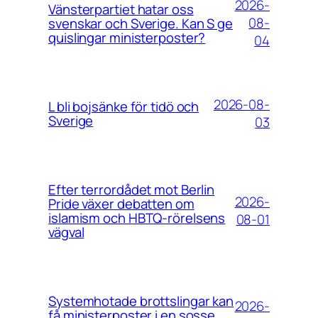
2026-
Vänsterpartiet hatar oss
08-
svenskar och Sverige. Kan S ge
quislingar ministerposter?
04
2026-08-
L bli bojsänke för tidö och
Sverige
03
Efter terrordådet mot Berlin
2026-
Pride växer debatten om
islamism och HBTQ-rörelsens
08-01
vägval
Systemhotade brottslingar kan
2026-
få ministerposter i en sosse