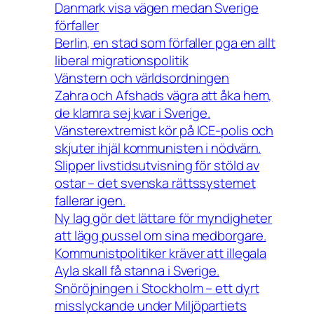
Danmark visa vägen medan Sverige
förfaller
Berlin, en stad som förfaller pga en allt
liberal migrationspolitik
Vänstern och världsordningen
Zahra och Afshads vägra att åka hem,
de klamra sej kvar i Sverige.
Vänsterextremist kör på ICE-polis och
skjuter ihjäl kommunisten i nödvärn.
Slipper livstidsutvisning för stöld av
ostar – det svenska rättssystemet
fallerar igen.
Ny lag gör det lättare för myndigheter
att lägg pussel om sina medborgare.
Kommunistpolitiker kräver att illegala
Ayla skall få stanna i Sverige.
Snöröjningen i Stockholm – ett dyrt
misslyckande under Miljöpartiets