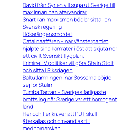
David från Syrien vill suga ut Sverige till
max innan han återvandrar.
Snart kan marxismen bödlar sitta i en
Svensk regering
Hökarängensmordet
Catalinaaffären – när Vänsterpartiet
hjälpte sina kamrater i öst att skjuta ner
ett civilt Svenskt flygplan.
Kriminell V politiker vill göra Stalin Stolt
och sitta i Riksdagen
Baltutlämningen, när Sossarna böjde
sej för Stalin
Tumba Tarzan – Sveriges farligaste
brottsling när Sverige var ett homogent
land
Fler och fler kräver att PUT skall
återkallas och omvandlas till
medborgarskap