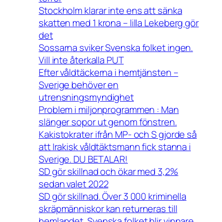
Stockholm klarar inte ens att sänka
skatten med 1 krona – lilla Lekeberg gör
det
Sossarna sviker Svenska folket ingen.
Vill inte återkalla PUT
Efter våldtäckerna i hemtjänsten –
Sverige behöver en
utrensningsmyndighet
Problem i miljonprogrammen : Man
slänger sopor ut genom fönstren.
Kakistokrater ifrån MP- och S gjorde så
att Irakisk våldtäktsmann fick stanna i
Sverige. DU BETALAR!
SD gör skillnad och ökar med 3,2%
sedan valet 2022
SD gör skillnad. Över 3 000 kriminella
skräpmänniskor kan returneras till
hemlandet. Svenska folket blir vinnare.