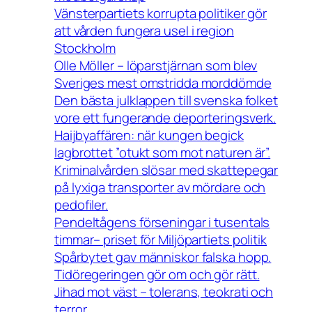
Vänsterpartiets korrupta politiker gör
att vården fungera usel i region
Stockholm
Olle Möller – löparstjärnan som blev
Sveriges mest omstridda morddömde
Den bästa julklappen till svenska folket
vore ett fungerande deporteringsverk.
Haijbyaffären: när kungen begick
lagbrottet ”otukt som mot naturen är”.
Kriminalvården slösar med skattepegar
på lyxiga transporter av mördare och
pedofiler.
Pendeltågens förseningar i tusentals
timmar– priset för Miljöpartiets politik
Spårbytet gav människor falska hopp.
Tidöregeringen gör om och gör rätt.
Jihad mot väst – tolerans, teokrati och
terror