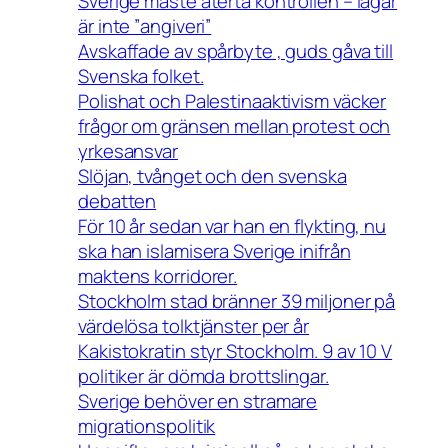
Sverige måste återta kontrollen – lagar
är inte ”angiveri”
Avskaffade av spårbyte , guds gåva till
Svenska folket.
Polishat och Palestinaaktivism väcker
frågor om gränsen mellan protest och
yrkesansvar
Slöjan, tvånget och den svenska
debatten
För 10 år sedan var han en flykting, nu
ska han islamisera Sverige inifrån
maktens korridorer.
Stockholm stad bränner 39 miljoner på
värdelösa tolktjänster per år
Kakistokratin styr Stockholm. 9 av 10 V
politiker är dömda brottslingar.
Sverige behöver en stramare
migrationspolitik