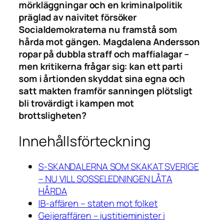
mörkläggningar och en kriminalpolitik
präglad av naivitet försöker
Socialdemokraterna nu framstå som
hårda mot gängen. Magdalena Andersson
ropar på dubbla straff och maffialagar –
men kritikerna frågar sig: kan ett parti
som i årtionden skyddat sina egna och
satt makten framför sanningen plötsligt
bli trovärdigt i kampen mot
brottsligheten?
Innehållsförteckning
S-SKANDALERNA SOM SKAKAT SVERIGE
– NU VILL SOSSELEDNINGEN LÅTA
HÅRDA
IB-affären – staten mot folket
Geijeraffären – justitieminister i