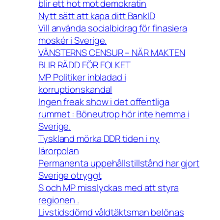
blir ett hot mot demokratin
Nytt sätt att kapa ditt BankID
Vill använda socialbidrag för finasiera
moskér i Sverige.
VÄNSTERNS CENSUR – NÄR MAKTEN
BLIR RÄDD FÖR FOLKET
MP Politiker inbladad i
korruptionskandal
Ingen freak show i det offentliga
rummet : Böneutrop hör inte hemma i
Sverige.
Tyskland mörka DDR tiden i ny
lärorpolan
Permanenta uppehållstillstånd har gjort
Sverige otryggt
S och MP misslyckas med att styra
regionen .
Livstidsdömd våldtäktsman belönas