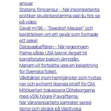
ansvar
Statens filmcensur – När inkompetenta
politiker skulle bestämma vad du fick se
på video
Gevär m/96 – “Swedish Mauser” och
berättelsen om ett gevär som formade
ett sekel
Datasaabaffären – När regeringen
Palme sålde USA teknik illegalt till
banditstater bakom järnridån.
Mariam vill fortsätta vara en belastning
för Svenska folket.
Våldtäkter inom hemtjänster som tystas
ner och extremt liberala straff för GM.
Miljöpartiet trakassera Göteborgarna
med 45% högre P avgifterna.
När Vänsterpartiets kamrater spred
terror och skräck på Västtyska