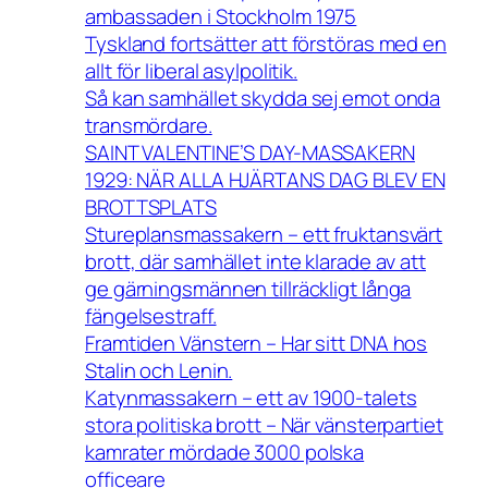
ambassaden i Stockholm 1975
Tyskland fortsätter att förstöras med en
allt för liberal asylpolitik.
Så kan samhället skydda sej emot onda
transmördare.
SAINT VALENTINE’S DAY-MASSAKERN
1929: NÄR ALLA HJÄRTANS DAG BLEV EN
BROTTSPLATS
Stureplansmassakern – ett fruktansvärt
brott, där samhället inte klarade av att
ge gärningsmännen tillräckligt långa
fängelsestraff.
Framtiden Vänstern – Har sitt DNA hos
Stalin och Lenin.
Katynmassakern – ett av 1900-talets
stora politiska brott – När vänsterpartiet
kamrater mördade 3000 polska
officeare