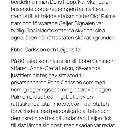
bordellmamman Doris Hopp. När skandalen
briserade borde regeringen ha markerat –
men i stället trädde statsminister Olof Palme
fram och försvarade Geijer. Signalen var
tydlig: Socialdemokraterna skyddar sina
egna, även när rättsstaten skakas i grunden.
Ebbe Carlsson och Leijons fall
På 80-talet kom nästa smäll: Ebbe Carlsson-
affären. Anna-Greta Leijon, dåvarande
justitieminister, gav sitt stöd till
privatspanaren Ebbe Carlsson som med
hemlig regeringsbackning bedrev en egen
Palmemordsutredning. Det blev en
rättsskandal utan motstycke – där staten
förväxlades med personliga lojaliteter och
demokratin sattes på undantag. Leijon fick
till sist lämna sin post, men skadan var redan