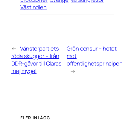
Västindien
←
Vänsterpartiets
Grön censur – hotet
röda skuggor – från
mot
DDR-gåvor till Claras
offentlighetsprincipen
mejlmygel
→
FLER INLÄGG