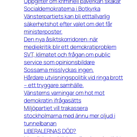
Uppgifter om kriminell påverkan skakar
Socialdemokraterna i Botkyrka
Vänsterpartiets kan bli etttallvarlig
säkerhetshot efter valet om det får
ministerposter.
Den nya åsiktskorridoren: när
mediekritik blir ett demokratiproblem
SVT, klimatet och frågan om public
service som opinionsbildare
Sossarna misslyckas ingen.
Hårdare utvisningspolitik vid ringa brott
– ett tryggare samhälle.
Vänsterns varningar om hot mot
demokratin ifrågasätts
Miljöpartiet vill trakassera
stockholmarna med ännu mer oljud i
tunnelbanan
LIBERALERNAS DÖD?