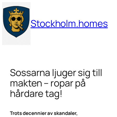
Hoppa
till
innehåll
Stockholm.homes
Sossarna ljuger sig till
makten – ropar på
hårdare tag!
Trots decennier av skandaler,