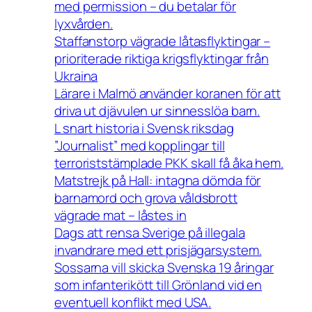
med permission – du betalar för
lyxvården.
Staffanstorp vägrade låtasflyktingar –
prioriterade riktiga krigsflyktingar från
Ukraina
Lärare i Malmö använder koranen för att
driva ut djävulen ur sinnesslöa barn.
L snart historia i Svensk riksdag
”Journalist” med kopplingar till
terroriststämplade PKK skall få åka hem.
Matstrejk på Hall: intagna dömda för
barnamord och grova våldsbrott
vägrade mat – låstes in
Dags att rensa Sverige på illegala
invandrare med ett prisjägarsystem.
Sossarna vill skicka Svenska 19 åringar
som infanterikött till Grönland vid en
eventuell konflikt med USA.