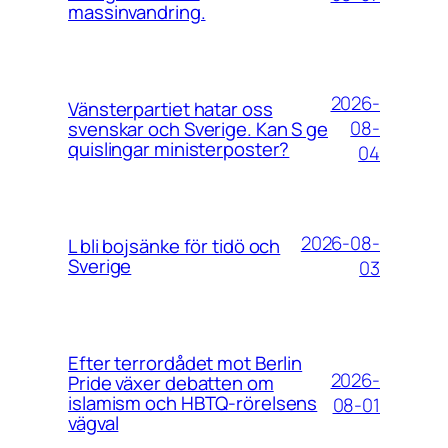
massinvandring.
2026-
Vänsterpartiet hatar oss
08-
svenskar och Sverige. Kan S ge
quislingar ministerposter?
04
2026-08-
L bli bojsänke för tidö och
Sverige
03
Efter terrordådet mot Berlin
2026-
Pride växer debatten om
islamism och HBTQ-rörelsens
08-01
vägval