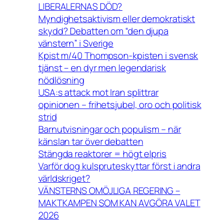
LIBERALERNAS DÖD?
Myndighetsaktivism eller demokratiskt
skydd? Debatten om “den djupa
vänstern” i Sverige
Kpist m/40 Thompson-kpisten i svensk
tjänst – en dyr men legendarisk
nödlösning
USA:s attack mot Iran splittrar
opinionen – frihetsjubel, oro och politisk
strid
Barnutvisningar och populism – när
känslan tar över debatten
Stängda reaktorer = högt elpris
Varför dog kulspruteskyttar först i andra
världskriget?
VÄNSTERNS OMÖJLIGA REGERING –
MAKTKAMPEN SOM KAN AVGÖRA VALET
2026