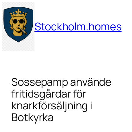
Hoppa
till
innehåll
Stockholm.homes
Sossepamp använde
fritidsgårdar för
knarkförsäljning i
Botkyrka