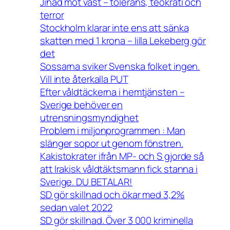
Jihad mot väst – tolerans, teokrati och
terror
Stockholm klarar inte ens att sänka
skatten med 1 krona – lilla Lekeberg gör
det
Sossarna sviker Svenska folket ingen.
Vill inte återkalla PUT
Efter våldtäckerna i hemtjänsten –
Sverige behöver en
utrensningsmyndighet
Problem i miljonprogrammen : Man
slänger sopor ut genom fönstren.
Kakistokrater ifrån MP- och S gjorde så
att Irakisk våldtäktsmann fick stanna i
Sverige. DU BETALAR!
SD gör skillnad och ökar med 3,2%
sedan valet 2022
SD gör skillnad. Över 3 000 kriminella