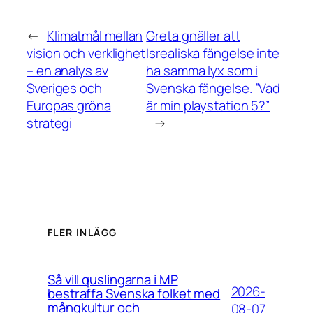
←
Klimatmål mellan
Greta gnäller att
vision och verklighet
Isrealiska fängelse inte
– en analys av
ha samma lyx som i
Sveriges och
Svenska fängelse. ”Vad
Europas gröna
är min playstation 5?”
strategi
→
FLER INLÄGG
Så vill quslingarna i MP
2026-
bestraffa Svenska folket med
mångkultur och
08-07