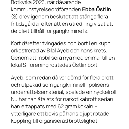
Botkyrka 2023, när dåvarande
kommunstyrelseordföranden
Ebba Östlin
(S) drev igenom beslutet att stänga flera
fritidsgårdar efter att en utredning visat att
de blivit tillhåll för gängkriminella.
Kort därefter tvingades hon bort i en kupp
orkestrerad av Bilal Ayeb och hans krets.
Genom att mobilisera nya medlemmar till en
lokal S-förening röstades Östlin bort.
Ayeb, som redan då var dömd för flera brott
och utpekad som gängkriminell i polisens
underrättelsematerial, spelade en nyckelroll.
Nu har han åtalats för narkotikabrott sedan
han ertappats med 62 gram kokain –
ytterligare ett bevis på hans djupt rotade
koppling till organiserad brottslighet.