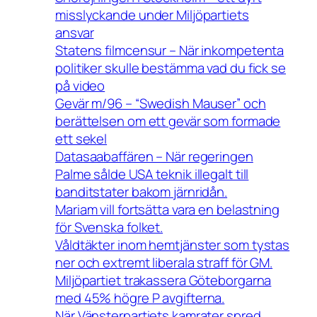
misslyckande under Miljöpartiets
ansvar
Statens filmcensur – När inkompetenta
politiker skulle bestämma vad du fick se
på video
Gevär m/96 – “Swedish Mauser” och
berättelsen om ett gevär som formade
ett sekel
Datasaabaffären – När regeringen
Palme sålde USA teknik illegalt till
banditstater bakom järnridån.
Mariam vill fortsätta vara en belastning
för Svenska folket.
Våldtäkter inom hemtjänster som tystas
ner och extremt liberala straff för GM.
Miljöpartiet trakassera Göteborgarna
med 45% högre P avgifterna.
När Vänsterpartiets kamrater spred