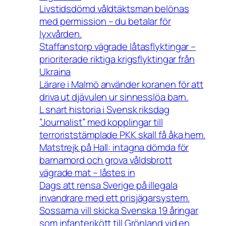
Livstidsdömd våldtäktsman belönas
med permission – du betalar för
lyxvården.
Staffanstorp vägrade låtasflyktingar –
prioriterade riktiga krigsflyktingar från
Ukraina
Lärare i Malmö använder koranen för att
driva ut djävulen ur sinnesslöa barn.
L snart historia i Svensk riksdag
”Journalist” med kopplingar till
terroriststämplade PKK skall få åka hem.
Matstrejk på Hall: intagna dömda för
barnamord och grova våldsbrott
vägrade mat – låstes in
Dags att rensa Sverige på illegala
invandrare med ett prisjägarsystem.
Sossarna vill skicka Svenska 19 åringar
som infanterikött till Grönland vid en