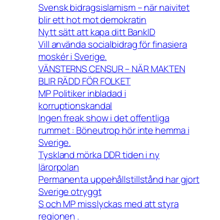
Svensk bidragsislamism – när naivitet
blir ett hot mot demokratin
Nytt sätt att kapa ditt BankID
Vill använda socialbidrag för finasiera
moskér i Sverige.
VÄNSTERNS CENSUR – NÄR MAKTEN
BLIR RÄDD FÖR FOLKET
MP Politiker inbladad i
korruptionskandal
Ingen freak show i det offentliga
rummet : Böneutrop hör inte hemma i
Sverige.
Tyskland mörka DDR tiden i ny
lärorpolan
Permanenta uppehållstillstånd har gjort
Sverige otryggt
S och MP misslyckas med att styra
regionen .