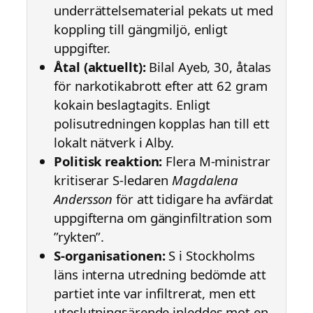
underrättelsematerial pekats ut med
koppling till gängmiljö, enligt
uppgifter.
Åtal (aktuellt):
Bilal Ayeb, 30, åtalas
för narkotikabrott efter att 62 gram
kokain beslagtagits. Enligt
polisutredningen kopplas han till ett
lokalt nätverk i Alby.
Politisk reaktion:
Flera M-ministrar
kritiserar S-ledaren
Magdalena
Andersson
för att tidigare ha avfärdat
uppgifterna om gänginfiltration som
”rykten”.
S-organisationen:
S i Stockholms
läns interna utredning bedömde att
partiet inte var infiltrerat, men ett
uteslutningsärende inleddes mot en