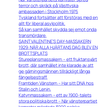
terror och skräck på Västtyska
ambassaden i Stockholm 1975
Tyskland fortsätter att förstöras med en
allt för liberal asylpolitik.
Så kan samhället skydda sej emot onda
transmördare.
SAINT VALENTINE’S DAY-MASSAKERN
1929: NÄR ALLA HJÄRTANS DAG BLEV EN
BROTTSPLATS
Stureplansmassakern – ett fruktansvärt
brott, där samhället inte klarade av att
ge gärningsmännen tillräckligt långa
fängelsestraff.
Framtiden Vänstern – Har sitt DNA hos
Stalin och Lenin.
Katynmassakern – ett av 1900-talets
stora politiska brott – När vänsterpartiet