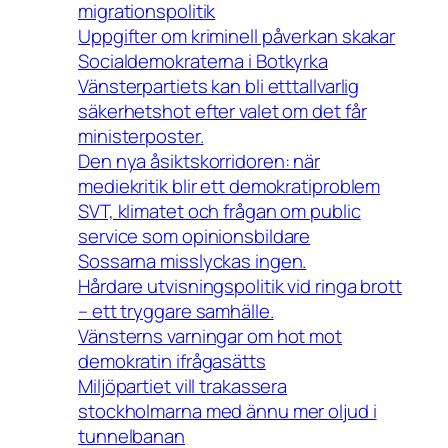
migrationspolitik
Uppgifter om kriminell påverkan skakar
Socialdemokraterna i Botkyrka
Vänsterpartiets kan bli etttallvarlig
säkerhetshot efter valet om det får
ministerposter.
Den nya åsiktskorridoren: när
mediekritik blir ett demokratiproblem
SVT, klimatet och frågan om public
service som opinionsbildare
Sossarna misslyckas ingen.
Hårdare utvisningspolitik vid ringa brott
– ett tryggare samhälle.
Vänsterns varningar om hot mot
demokratin ifrågasätts
Miljöpartiet vill trakassera
stockholmarna med ännu mer oljud i
tunnelbanan