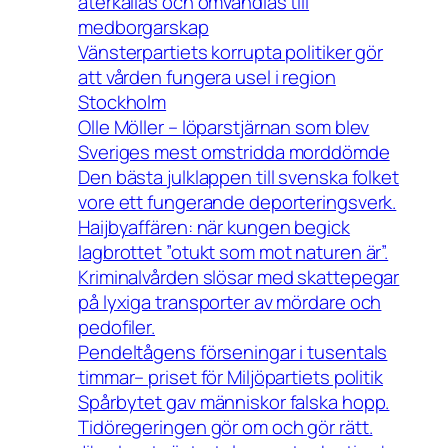
återkallas och omvandlas till
medborgarskap
Vänsterpartiets korrupta politiker gör
att vården fungera usel i region
Stockholm
Olle Möller – löparstjärnan som blev
Sveriges mest omstridda morddömde
Den bästa julklappen till svenska folket
vore ett fungerande deporteringsverk.
Haijbyaffären: när kungen begick
lagbrottet ”otukt som mot naturen är”.
Kriminalvården slösar med skattepegar
på lyxiga transporter av mördare och
pedofiler.
Pendeltågens förseningar i tusentals
timmar– priset för Miljöpartiets politik
Spårbytet gav människor falska hopp.
Tidöregeringen gör om och gör rätt.