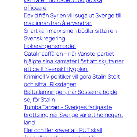
kamrater mördade 3000 polska
officeare
David från Syrien vill suga ut Sverige till
max innan han återvandrar.
Snart kan marxismen bödlar sitta i en
Svensk regering
Hökarängensmordet
Catalinaaffären – när Vänsterpartiet
hjälpte sina kamrater i öst att skjuta ner
ett civilt Svenskt flygplan.
Kriminell V politiker vill göra Stalin Stolt
och sitta i Riksdagen
Baltutlämningen, när Sossarna böjde
sej för Stalin
Tumba Tarzan – Sveriges farligaste
brottsling när Sverige var ett homogent
land
Fler och fler kräver att PUT skall