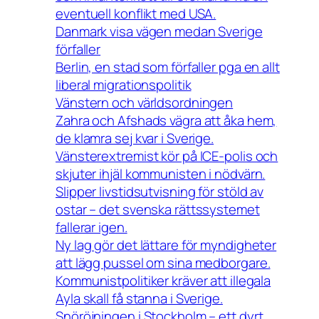
eventuell konflikt med USA.
Danmark visa vägen medan Sverige
förfaller
Berlin, en stad som förfaller pga en allt
liberal migrationspolitik
Vänstern och världsordningen
Zahra och Afshads vägra att åka hem,
de klamra sej kvar i Sverige.
Vänsterextremist kör på ICE-polis och
skjuter ihjäl kommunisten i nödvärn.
Slipper livstidsutvisning för stöld av
ostar – det svenska rättssystemet
fallerar igen.
Ny lag gör det lättare för myndigheter
att lägg pussel om sina medborgare.
Kommunistpolitiker kräver att illegala
Ayla skall få stanna i Sverige.
Snöröjningen i Stockholm – ett dyrt