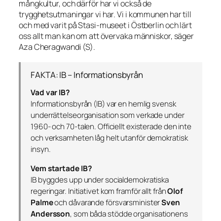
mångkultur, och därför har vi också de
trygghetsutmaningar vi har. Vi i kommunen har till
och med varit på Stasi-museet i Östberlin och lärt
oss allt man kan om att övervaka människor, säger
Aza Cheragwandi (S).
FAKTA: IB – Informationsbyrån
Vad var IB?
Informationsbyrån (IB) var en hemlig svensk
underrättelseorganisation som verkade under
1960- och 70-talen. Officiellt existerade den inte
och verksamheten låg helt utanför demokratisk
insyn.
Vem startade IB?
IB byggdes upp under socialdemokratiska
regeringar. Initiativet kom framför allt från
Olof
Palme
och dåvarande försvarsminister
Sven
Andersson
, som båda stödde organisationens