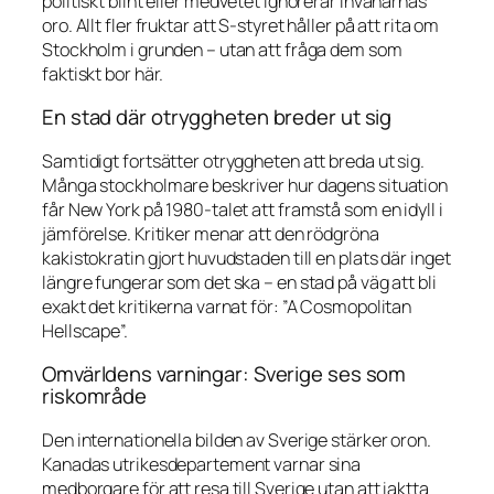
politiskt blint eller medvetet ignorerar invånarnas
oro. Allt fler fruktar att S-styret håller på att rita om
Stockholm i grunden – utan att fråga dem som
faktiskt bor här.
En stad där otryggheten breder ut sig
Samtidigt fortsätter otryggheten att breda ut sig.
Många stockholmare beskriver hur dagens situation
får New York på 1980-talet att framstå som en idyll i
jämförelse. Kritiker menar att den rödgröna
kakistokratin gjort huvudstaden till en plats där inget
längre fungerar som det ska – en stad på väg att bli
exakt det kritikerna varnat för: ”A Cosmopolitan
Hellscape”.
Omvärldens varningar: Sverige ses som
riskområde
Den internationella bilden av Sverige stärker oron.
Kanadas utrikesdepartement varnar sina
medborgare för att resa till Sverige utan att iaktta