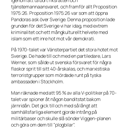
igenom att ta bort riksrätten och
tjänstemannaansvaret, och framför allt Proposition
1975:26. Proposition 1975:26 var som att öppna
Pandoras ask över Sverige. Denna proposition lade
grunden för det Sverige vi har idag, med extrem
kriminalitet och ett mångkulturellt helvete med
islam som ett inre hot mot vår demokrati.
På 1970-talet var Vänsterpartiet det stora hotet mot
Sverige. De hade till och med en partiledare, Lars
Werner, som sålde ut svenska försvaret för några
flaskor sprit till sitt 40-årskalas, och marxistiska
terroristgrupper som mördade runt på tyska
ambassaden i Stockholm.
Man räknade med att 95 % av alla V-politiker på 70-
talet var spioner åt någon banditstat bakom
järnridån. Det gick till och med så långt att
samhällsfarliga element gjorde intrång på
militärbaser och skulle slå sönder Viggen-planen
och göra om dem till ”plogbilar”.