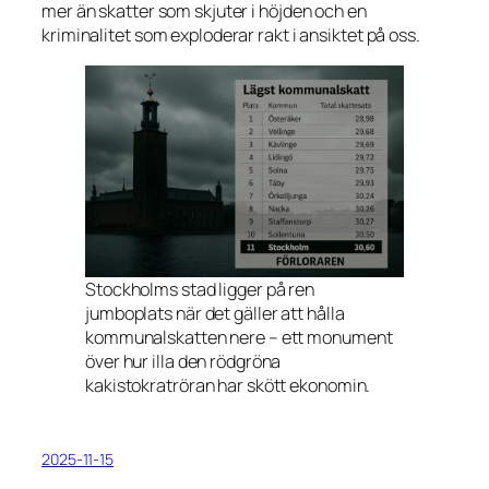
mer än skatter som skjuter i höjden och en
kriminalitet som exploderar rakt i ansiktet på oss.
Stockholms stad ligger på ren
jumboplats när det gäller att hålla
kommunalskatten nere – ett monument
över hur illa den rödgröna
kakistokratröran har skött ekonomin.
2025-11-15