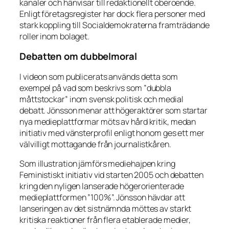
kanaler och hänvisar till redaktionellt oberoende.
Enligt företagsregister har dock flera personer med
stark koppling till Socialdemokraterna framträdande
roller inom bolaget.
Debatten om dubbelmoral
I videon som publicerats används detta som
exempel på vad som beskrivs som ”dubbla
måttstockar” inom svensk politisk och medial
debatt. Jönsson menar att högeraktörer som startar
nya medieplattformar möts av hård kritik, medan
initiativ med vänsterprofil enligt honom ges ett mer
välvilligt mottagande från journalistkåren.
Som illustration jämförs mediehajpen kring
Feministiskt initiativ vid starten 2005 och debatten
kring den nyligen lanserade högerorienterade
medieplattformen ”100%”. Jönsson hävdar att
lanseringen av det sistnämnda möttes av starkt
kritiska reaktioner från flera etablerade medier,