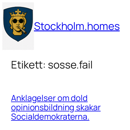
Hoppa
till
innehåll
Stockholm.homes
Etikett:
sosse.fail
Anklagelser om dold
opinionsbildning skakar
Socialdemokraterna.