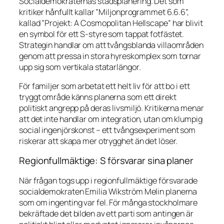
Socialdemokraternas stadsplanering. Det som
kritiker hånfullt kallar ”Miljonprogrammet 6.6.6”,
kallad ”Projekt: A Cosmopolitan Hellscape” har blivit
en symbol för ett S-styre som tappat fotfästet.
Strategin handlar om att tvångsblanda villaområden
genom att pressa in stora hyreskomplex som tornar
upp sig som vertikala statarlängor.
För familjer som arbetat ett helt liv för att bo i ett
tryggt område känns planerna som ett direkt
politiskt angrepp på deras livsmiljö. Kritikerna menar
att det inte handlar om integration, utan om klumpig
social ingenjörskonst – ett tvångsexperiment som
riskerar att skapa mer otrygghet än det löser.
Regionfullmäktige: S försvarar sina planer
När frågan togs upp i regionfullmäktige försvarade
socialdemokraten Emilia Wikström Melin planerna
som om ingenting var fel. För många stockholmare
bekräftade det bilden av ett parti som antingen är