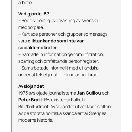
arbete.
Vad gjorde IB?
– Bedrev hemlig övervakning av svenska
medborgare.
– Kartlade personer och grupper som ansågs
vara
oliktänkande som inte var
socialdemokrater
.
– Samlade in information genom infiltration,
spaning och omfattande personregister.
– Samarbetade informellt med utländska
underrättelsetjänster, bland annat Israel.
Avslöjandet
1973 avslöjade journalisterna
Jan Guillou
och
Peter Bratt
IB:s existens i
Folket i
Bild/Kulturfront
. Avslöjandet utvecklades till en
av de största politiska skandalerna i Sveriges
moderna historia.