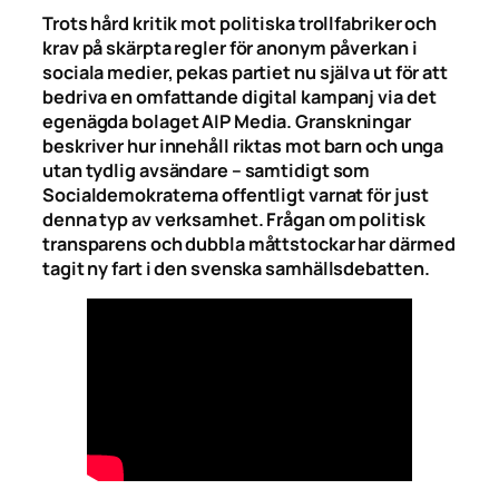
Trots hård kritik mot politiska trollfabriker och
krav på skärpta regler för anonym påverkan i
sociala medier, pekas partiet nu själva ut för att
bedriva en omfattande digital kampanj via det
egenägda bolaget AIP Media. Granskningar
beskriver hur innehåll riktas mot barn och unga
utan tydlig avsändare – samtidigt som
Socialdemokraterna offentligt varnat för just
denna typ av verksamhet. Frågan om politisk
transparens och dubbla måttstockar har därmed
tagit ny fart i den svenska samhällsdebatten.