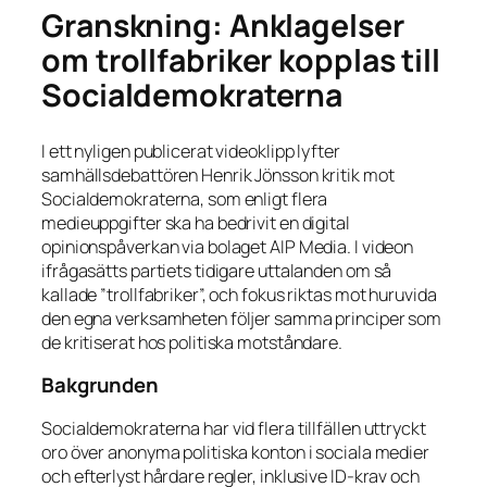
Granskning: Anklagelser
om trollfabriker kopplas till
Socialdemokraterna
I ett nyligen publicerat videoklipp lyfter
samhällsdebattören Henrik Jönsson kritik mot
Socialdemokraterna, som enligt flera
medieuppgifter ska ha bedrivit en digital
opinionspåverkan via bolaget AIP Media. I videon
ifrågasätts partiets tidigare uttalanden om så
kallade ”trollfabriker”, och fokus riktas mot huruvida
den egna verksamheten följer samma principer som
de kritiserat hos politiska motståndare.
Bakgrunden
Socialdemokraterna har vid flera tillfällen uttryckt
oro över anonyma politiska konton i sociala medier
och efterlyst hårdare regler, inklusive ID-krav och