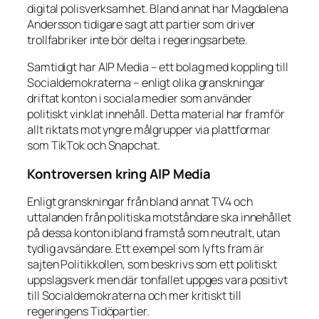
digital polisverksamhet. Bland annat har Magdalena
Andersson tidigare sagt att partier som driver
trollfabriker inte bör delta i regeringsarbete.
Samtidigt har AIP Media – ett bolag med koppling till
Socialdemokraterna – enligt olika granskningar
driftat konton i sociala medier som använder
politiskt vinklat innehåll. Detta material har framför
allt riktats mot yngre målgrupper via plattformar
som TikTok och Snapchat.
Kontroversen kring AIP Media
Enligt granskningar från bland annat TV4 och
uttalanden från politiska motståndare ska innehållet
på dessa konton ibland framstå som neutralt, utan
tydlig avsändare. Ett exempel som lyfts fram är
sajten
Politikkollen
, som beskrivs som ett politiskt
uppslagsverk men där tonfallet uppges vara positivt
till Socialdemokraterna och mer kritiskt till
regeringens Tidöpartier.