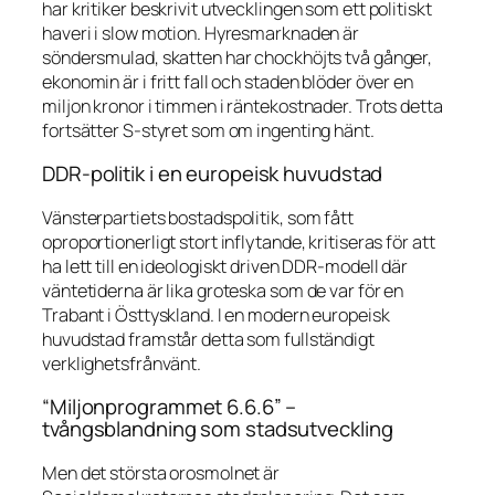
har kritiker beskrivit utvecklingen som ett politiskt
haveri i slow motion. Hyresmarknaden är
söndersmulad, skatten har chockhöjts två gånger,
ekonomin är i fritt fall och staden blöder över en
miljon kronor i timmen i räntekostnader. Trots detta
fortsätter S-styret som om ingenting hänt.
DDR-politik i en europeisk huvudstad
Vänsterpartiets bostadspolitik, som fått
oproportionerligt stort inflytande, kritiseras för att
ha lett till en ideologiskt driven DDR-modell där
väntetiderna är lika groteska som de var för en
Trabant i Östtyskland. I en modern europeisk
huvudstad framstår detta som fullständigt
verklighetsfrånvänt.
“Miljonprogrammet 6.6.6” –
tvångsblandning som stadsutveckling
Men det största orosmolnet är