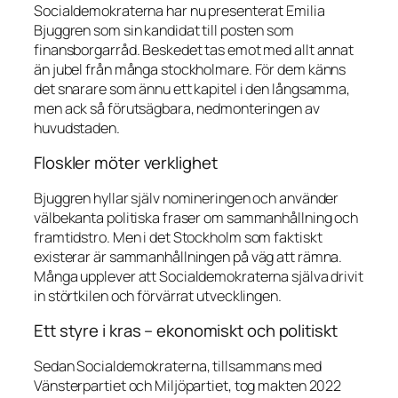
Socialdemokraterna har nu presenterat Emilia
Bjuggren som sin kandidat till posten som
finansborgarråd. Beskedet tas emot med allt annat
än jubel från många stockholmare. För dem känns
det snarare som ännu ett kapitel i den långsamma,
men ack så förutsägbara, nedmonteringen av
huvudstaden.
Floskler möter verklighet
Bjuggren hyllar själv nomineringen och använder
välbekanta politiska fraser om sammanhållning och
framtidstro. Men i det Stockholm som faktiskt
existerar är sammanhållningen på väg att rämna.
Många upplever att Socialdemokraterna själva drivit
in störtkilen och förvärrat utvecklingen.
Ett styre i kras – ekonomiskt och politiskt
Sedan Socialdemokraterna, tillsammans med
Vänsterpartiet och Miljöpartiet, tog makten 2022