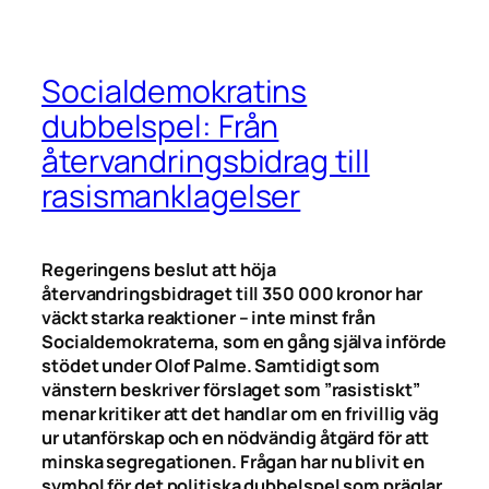
Socialdemokratins
dubbelspel: Från
återvandringsbidrag till
rasismanklagelser
Regeringens beslut att höja
återvandringsbidraget till 350 000 kronor har
väckt starka reaktioner – inte minst från
Socialdemokraterna, som en gång själva införde
stödet under Olof Palme. Samtidigt som
vänstern beskriver förslaget som ”rasistiskt”
menar kritiker att det handlar om en frivillig väg
ur utanförskap och en nödvändig åtgärd för att
minska segregationen. Frågan har nu blivit en
symbol för det politiska dubbelspel som präglar