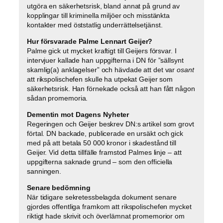
utgöra en säkerhetsrisk, bland annat på grund av
kopplingar till kriminella miljöer och misstänkta
kontakter med öststatlig underrättelsetjänst.
Hur försvarade Palme Lennart Geijer?
Palme gick ut mycket kraftigt till Geijers försvar. I
intervjuer kallade han uppgifterna i DN för ”sällsynt
skamlig(a) anklagelser” och hävdade att det var
osant
att rikspolischefen skulle ha utpekat Geijer som
säkerhetsrisk. Han förnekade också att han fått någon
sådan promemoria.
Dementin mot Dagens Nyheter
Regeringen och Geijer beskrev DN:s artikel som grovt
förtal. DN backade, publicerade en ursäkt och gick
med på att betala 50 000 kronor i skadestånd till
Geijer. Vid detta tillfälle framstod Palmes linje – att
uppgifterna saknade grund – som den officiella
sanningen.
Senare bedömning
När tidigare sekretessbelagda dokument senare
gjordes offentliga framkom att rikspolischefen mycket
riktigt hade skrivit och överlämnat promemorior om