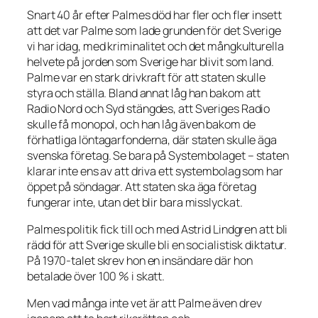
Snart 40 år efter Palmes död har fler och fler insett
att det var Palme som lade grunden för det Sverige
vi har idag, med kriminalitet och det mångkulturella
helvete på jorden som Sverige har blivit som land.
Palme var en stark drivkraft för att staten skulle
styra och ställa. Bland annat låg han bakom att
Radio Nord och Syd stängdes, att Sveriges Radio
skulle få monopol, och han låg även bakom de
förhatliga löntagarfonderna, där staten skulle äga
svenska företag. Se bara på Systembolaget – staten
klarar inte ens av att driva ett systembolag som har
öppet på söndagar. Att staten ska äga företag
fungerar inte, utan det blir bara misslyckat.
Palmes politik fick till och med Astrid Lindgren att bli
rädd för att Sverige skulle bli en socialistisk diktatur.
På 1970-talet skrev hon en insändare där hon
betalade över 100 % i skatt.
Men vad många inte vet är att Palme även drev