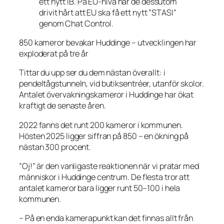
ett nytt IB. På EU-nivå har de dessutom
drivit hårt att EU ska få ett nytt ”STASI”
genom Chat Control.
850 kameror bevakar Huddinge – utvecklingen har
exploderat på tre år
Tittar du upp ser du dem nästan överallt: i
pendeltågstunneln, vid butiksentréer, utanför skolor.
Antalet övervakningskameror i Huddinge har ökat
kraftigt de senaste åren.
2022 fanns det runt 200 kameror i kommunen.
Hösten 2025 ligger siffran på 850 – en ökning på
nästan 300 procent.
”Oj!” är den vanligaste reaktionen när vi pratar med
människor i Huddinge centrum. De flesta tror att
antalet kameror bara ligger runt 50–100 i hela
kommunen.
– På en enda kamerapunkt kan det finnas allt från