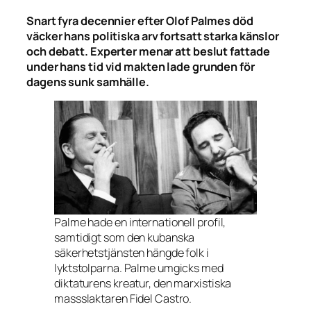
Snart fyra decennier efter Olof Palmes död
väcker hans politiska arv fortsatt starka känslor
och debatt. Experter menar att beslut fattade
under hans tid vid makten lade grunden för
dagens sunk samhälle.
Palme hade en internationell profil,
samtidigt som den kubanska
säkerhetstjänsten hängde folk i
lyktstolparna. Palme umgicks med
diktaturens kreatur, den marxistiska
massslaktaren Fidel Castro.