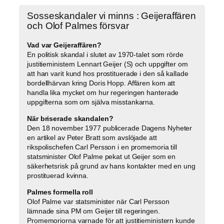
Sosseskandaler vi minns : Geijeraffären
och Olof Palmes försvar
Vad var Geijeraffären?
En politisk skandal i slutet av 1970-talet som rörde
justitieministern Lennart Geijer (S) och uppgifter om
att han varit kund hos prostituerade i den så kallade
bordellhärvan kring Doris Hopp. Affären kom att
handla lika mycket om hur regeringen hanterade
uppgifterna som om själva misstankarna.
När briserade skandalen?
Den 18 november 1977 publicerade Dagens Nyheter
en artikel av Peter Bratt som avslöjade att
rikspolischefen Carl Persson i en promemoria till
statsminister Olof Palme pekat ut Geijer som en
säkerhetsrisk på grund av hans kontakter med en ung
prostituerad kvinna.
Palmes formella roll
Olof Palme var statsminister när Carl Persson
lämnade sina PM om Geijer till regeringen.
Promemoriorna varnade för att justitieministern kunde