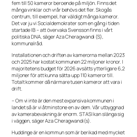
fem till 50 kameror beroende på miljön. Finns det
många vinklar och vrår behövs det fler. Skogås
centrum, till exempel, har väldigt många kameror.
Det var ju vi Socialdemokrater som en gång i tiden
startade IB – att övervaka Svensson finns i vårt
politiska DNA, säger Aza Cheragwandi (S),
kommunalråd.
Installationen och driften av kamerorna mellan 2023
och 2025 har kostat kommunen 22 miljoner kronor. I
majoritetens budget för 2026 avsätts ytterligare 6,2
miljoner för att kunna sätta upp 110 kameror till.
Totalt kommer då närmare tusen kameror att vara i
drift.
– Om vi inte är den mest expansiva kommunen i
landet så är vi åtminstone en av dem. Vår utbyggnad
av kamerabevakning är enorm. STASI kan slänga sig
i väggen, säger Aza Cheragwandi(s).
Huddinge är en kommun som är berikad med mycket