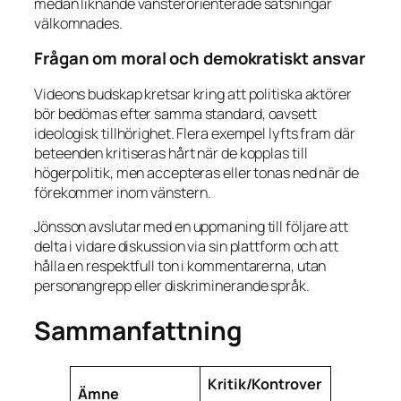
medan liknande vänsterorienterade satsningar
välkomnades.
Frågan om moral och demokratiskt ansvar
Videons budskap kretsar kring att politiska aktörer
bör bedömas efter samma standard, oavsett
ideologisk tillhörighet. Flera exempel lyfts fram där
beteenden kritiseras hårt när de kopplas till
högerpolitik, men accepteras eller tonas ned när de
förekommer inom vänstern.
Jönsson avslutar med en uppmaning till följare att
delta i vidare diskussion via sin plattform och att
hålla en respektfull ton i kommentarerna, utan
personangrepp eller diskriminerande språk.
Sammanfattning
Kritik/Kontrover
Ämne