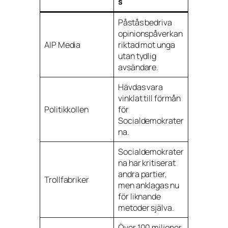
s
Påstås bedriva
opinionspåverkan
AIP Media
riktad mot unga
utan tydlig
avsändare.
Hävdas vara
vinklat till förmån
Politikkollen
för
Socialdemokrater
na.
Socialdemokrater
na har kritiserat
andra partier,
Trollfabriker
men anklagas nu
för liknande
metoder själva.
Över 100 miljoner