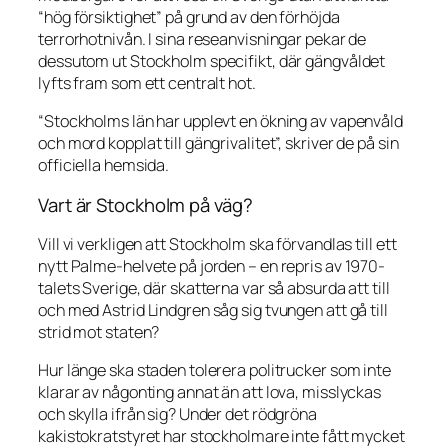
“hög försiktighet” på grund av den förhöjda
terrorhotnivån. I sina reseanvisningar pekar de
dessutom ut Stockholm specifikt, där gängvåldet
lyfts fram som ett centralt hot.
“Stockholms län har upplevt en ökning av vapenvåld
och mord kopplat till gängrivalitet”, skriver de på sin
officiella hemsida.
Vart är Stockholm på väg?
Vill vi verkligen att Stockholm ska förvandlas till ett
nytt Palme-helvete på jorden – en repris av 1970-
talets Sverige, där skatterna var så absurda att till
och med Astrid Lindgren såg sig tvungen att gå till
strid mot staten?
Hur länge ska staden tolerera politrucker som inte
klarar av någonting annat än att lova, misslyckas
och skylla ifrån sig? Under det rödgröna
kakistokratstyret har stockholmare inte fått mycket