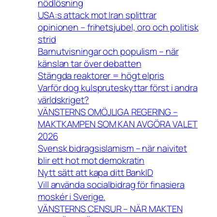
nödlösning
USA:s attack mot Iran splittrar
opinionen – frihetsjubel, oro och politisk
strid
Barnutvisningar och populism – när
känslan tar över debatten
Stängda reaktorer = högt elpris
Varför dog kulspruteskyttar först i andra
världskriget?
VÄNSTERNS OMÖJLIGA REGERING –
MAKTKAMPEN SOM KAN AVGÖRA VALET
2026
Svensk bidragsislamism – när naivitet
blir ett hot mot demokratin
Nytt sätt att kapa ditt BankID
Vill använda socialbidrag för finasiera
moskér i Sverige.
VÄNSTERNS CENSUR – NÄR MAKTEN