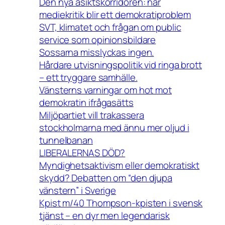
Den nya åsiktskorridoren: när
mediekritik blir ett demokratiproblem
SVT, klimatet och frågan om public
service som opinionsbildare
Sossarna misslyckas ingen.
Hårdare utvisningspolitik vid ringa brott
– ett tryggare samhälle.
Vänsterns varningar om hot mot
demokratin ifrågasätts
Miljöpartiet vill trakassera
stockholmarna med ännu mer oljud i
tunnelbanan
LIBERALERNAS DÖD?
Myndighetsaktivism eller demokratiskt
skydd? Debatten om “den djupa
vänstern” i Sverige
Kpist m/40 Thompson-kpisten i svensk
tjänst – en dyr men legendarisk