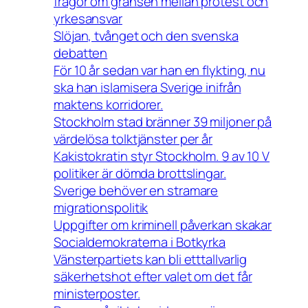
frågor om gränsen mellan protest och
yrkesansvar
Slöjan, tvånget och den svenska
debatten
För 10 år sedan var han en flykting, nu
ska han islamisera Sverige inifrån
maktens korridorer.
Stockholm stad bränner 39 miljoner på
värdelösa tolktjänster per år
Kakistokratin styr Stockholm. 9 av 10 V
politiker är dömda brottslingar.
Sverige behöver en stramare
migrationspolitik
Uppgifter om kriminell påverkan skakar
Socialdemokraterna i Botkyrka
Vänsterpartiets kan bli etttallvarlig
säkerhetshot efter valet om det får
ministerposter.