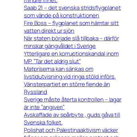
mindre frihet.
Saab 21 – det svenska stridsflygplanet
som vände på konstruktionen
Fire Boss – flygplanet som hämtar sitt
vatten direkt ur sjön
När staten började slå tillbaka – därför
minskar gängvåldet i Sverige
Ytterligare en korruptionskandal inom
MP. ”Tar det aldrig slut”
Matpriserna kan sänkas om
livstidutvisning vid ringa stöld införs.
Vänsterpartiet en större fiende än
Ryssland
Sverige måste återta kontrollen – lagar
är inte ”angiveri”
Avskaffade av spårbyte , guds gåva till
Svenska folket.
Polishat och Palestinaaktivism väcker