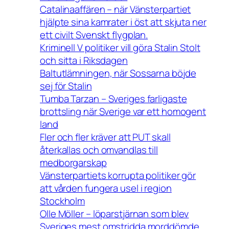
Catalinaaffären – när Vänsterpartiet
hjälpte sina kamrater i öst att skjuta ner
ett civilt Svenskt flygplan.
Kriminell V politiker vill göra Stalin Stolt
och sitta i Riksdagen
Baltutlämningen, när Sossarna böjde
sej för Stalin
Tumba Tarzan – Sveriges farligaste
brottsling när Sverige var ett homogent
land
Fler och fler kräver att PUT skall
återkallas och omvandlas till
medborgarskap
Vänsterpartiets korrupta politiker gör
att vården fungera usel i region
Stockholm
Olle Möller – löparstjärnan som blev
Sveriges mest omstridda morddömde