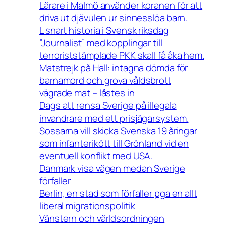
Lärare i Malmö använder koranen för att
driva ut djävulen ur sinnesslöa barn.
L snart historia i Svensk riksdag
”Journalist” med kopplingar till
terroriststämplade PKK skall få åka hem.
Matstrejk på Hall: intagna dömda för
barnamord och grova våldsbrott
vägrade mat – låstes in
Dags att rensa Sverige på illegala
invandrare med ett prisjägarsystem.
Sossarna vill skicka Svenska 19 åringar
som infanterikött till Grönland vid en
eventuell konflikt med USA.
Danmark visa vägen medan Sverige
förfaller
Berlin, en stad som förfaller pga en allt
liberal migrationspolitik
Vänstern och världsordningen