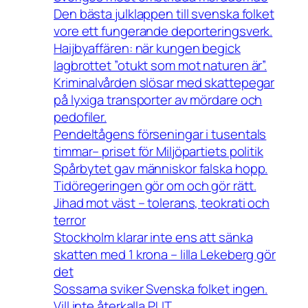
Den bästa julklappen till svenska folket
vore ett fungerande deporteringsverk.
Haijbyaffären: när kungen begick
lagbrottet ”otukt som mot naturen är”.
Kriminalvården slösar med skattepegar
på lyxiga transporter av mördare och
pedofiler.
Pendeltågens förseningar i tusentals
timmar– priset för Miljöpartiets politik
Spårbytet gav människor falska hopp.
Tidöregeringen gör om och gör rätt.
Jihad mot väst – tolerans, teokrati och
terror
Stockholm klarar inte ens att sänka
skatten med 1 krona – lilla Lekeberg gör
det
Sossarna sviker Svenska folket ingen.
Vill inte återkalla PUT