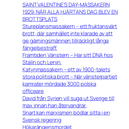
SAINT VALENTINE’S DAY-MASSAKERN
1929: NÄR ALLA HJÄRTANS DAG BLEV EN
BROTTSPLATS
Stureplansmassakern – ett fruktansvärt
brott, där samhället inte klarade av att
ge gärningsmännen tillräckligt långa
fängelsestraff.
Framtiden Vänstern – Har sitt DNA hos
Stalin och Lenin.
Katynmassakern – ett av 1900-talets
stora politiska brott – När vänsterpartiet
kamrater mördade 3000 polska
officeare
David från Syrien vill suga ut Sverige till
max innan han återvandrar.
Snart kan marxismen bödlar sitta i en
Svensk regering
Hökarängensmordet