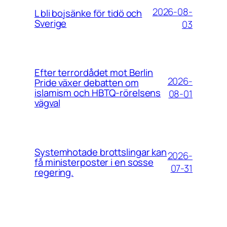
2026-08-
L bli bojsänke för tidö och
Sverige
03
Efter terrordådet mot Berlin
2026-
Pride växer debatten om
islamism och HBTQ-rörelsens
08-01
vägval
Systemhotade brottslingar kan
2026-
få ministerposter i en sosse
07-31
regering.