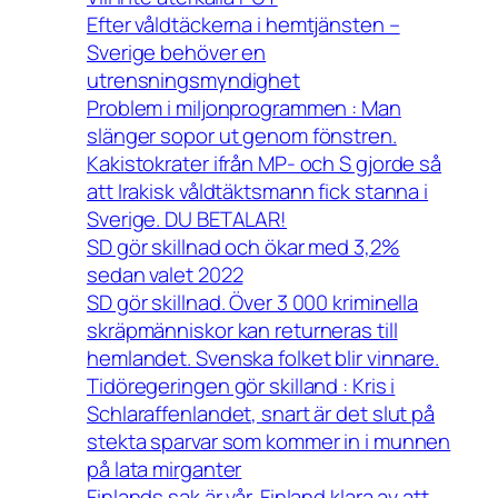
Efter våldtäckerna i hemtjänsten –
Sverige behöver en
utrensningsmyndighet
Problem i miljonprogrammen : Man
slänger sopor ut genom fönstren.
Kakistokrater ifrån MP- och S gjorde så
att Irakisk våldtäktsmann fick stanna i
Sverige. DU BETALAR!
SD gör skillnad och ökar med 3,2%
sedan valet 2022
SD gör skillnad. Över 3 000 kriminella
skräpmänniskor kan returneras till
hemlandet. Svenska folket blir vinnare.
Tidöregeringen gör skilland : Kris i
Schlaraffenlandet, snart är det slut på
stekta sparvar som kommer in i munnen
på lata mirganter
Finlands sak är vår. Finland klara av att