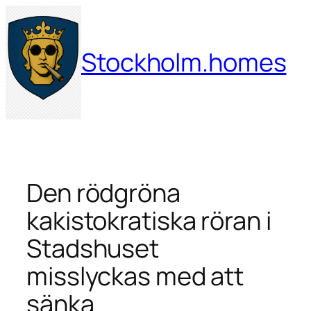
Hoppa
till
innehåll
Stockholm.homes
Den rödgröna
kakistokratiska röran i
Stadshuset
misslyckas med att
sänka