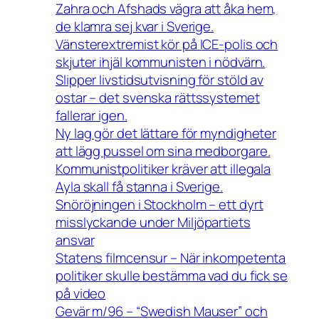
Zahra och Afshads vägra att åka hem,
de klamra sej kvar i Sverige.
Vänsterextremist kör på ICE-polis och
skjuter ihjäl kommunisten i nödvärn.
Slipper livstidsutvisning för stöld av
ostar – det svenska rättssystemet
fallerar igen.
Ny lag gör det lättare för myndigheter
att lägg pussel om sina medborgare.
Kommunistpolitiker kräver att illegala
Ayla skall få stanna i Sverige.
Snöröjningen i Stockholm – ett dyrt
misslyckande under Miljöpartiets
ansvar
Statens filmcensur – När inkompetenta
politiker skulle bestämma vad du fick se
på video
Gevär m/96 – “Swedish Mauser” och