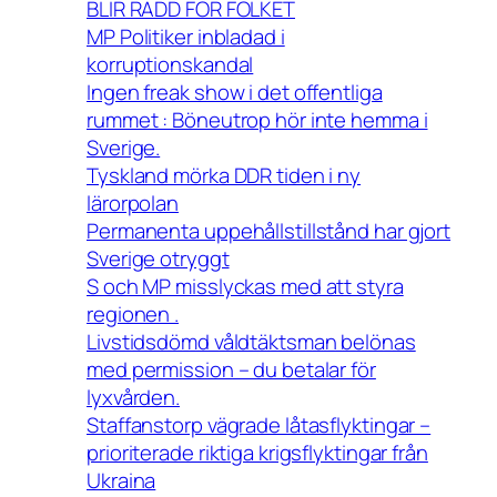
BLIR RÄDD FÖR FOLKET
MP Politiker inbladad i
korruptionskandal
Ingen freak show i det offentliga
rummet : Böneutrop hör inte hemma i
Sverige.
Tyskland mörka DDR tiden i ny
lärorpolan
Permanenta uppehållstillstånd har gjort
Sverige otryggt
S och MP misslyckas med att styra
regionen .
Livstidsdömd våldtäktsman belönas
med permission – du betalar för
lyxvården.
Staffanstorp vägrade låtasflyktingar –
prioriterade riktiga krigsflyktingar från
Ukraina