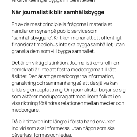
När journalistik blir samhällsbygge
En av de mest principiella frågorna i materialet
handlar om synen på public service som
”samhällsbyggare”. Kritiken menar att ett offentligt
finansierat mediehus inte ska bygga samhället, utan
granska dem som vill bygga samhället.
Det är en viktig distinktion. Journalistikens roll i en
demokrati är inte att fostra medborgarna till rätt
åsikter. Den är att ge medborgarna information,
granskning och sammanhang så att de själva kan
bilda sig en uppfattning. Om journalister börjar se sig
som aktörer med uppdrag att mobilisera folket i en
viss riktning förändras relationen mellan medier och
medborgare.
Då blir tittaren inte längre i första hand en vuxen
individ som ska informeras, utan någon som ska
påverkas, formas och ledas.