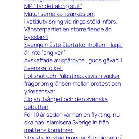
MP. ”Tar det aldrig slut”
Matpriserna kan sänkas om
livstidutvisning vid ringa stöld införs.
Vänsterpartiet en större fiende än
Ryssland
Sverige måste återta kontrollen – lagar
är inte ”angiveri”
Avskaffade av spårbyte , guds gåva till
Svenska folket.
Polishat och Palestinaaktivism väcker
frågor om gränsen mellan protest och
yrkesansvar
Slöjan, tvånget och den svenska
debatten
För 10 år sedan var han en flykting, nu
ska han islamisera Sverige inifrån
maktens korridorer.
Stockholm stad bränner 39 miljoner på