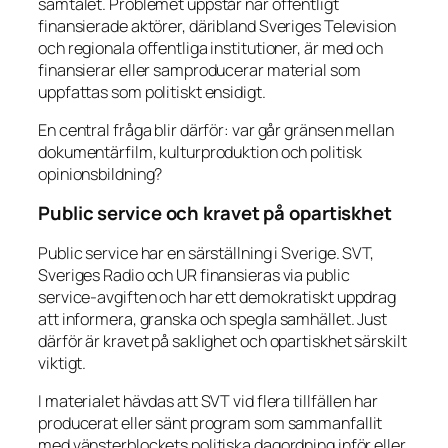
samtalet. Problemet uppstår när offentligt
finansierade aktörer, däribland Sveriges Television
och regionala offentliga institutioner, är med och
finansierar eller samproducerar material som
uppfattas som politiskt ensidigt.
En central fråga blir därför: var går gränsen mellan
dokumentärfilm, kulturproduktion och politisk
opinionsbildning?
Public service och kravet på opartiskhet
Public service har en särställning i Sverige. SVT,
Sveriges Radio och UR finansieras via public
service-avgiften och har ett demokratiskt uppdrag
att informera, granska och spegla samhället. Just
därför är kravet på saklighet och opartiskhet särskilt
viktigt.
I materialet hävdas att SVT vid flera tillfällen har
producerat eller sänt program som sammanfallit
med vänsterblockets politiska dagordning inför eller