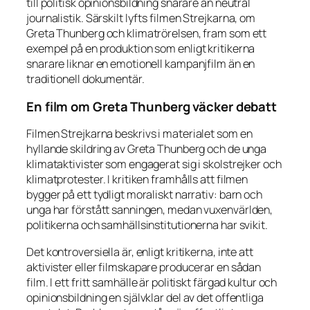
till politisk opinionsbildning snarare än neutral
journalistik. Särskilt lyfts filmen
Strejkarna
, om
Greta Thunberg och klimatrörelsen, fram som ett
exempel på en produktion som enligt kritikerna
snarare liknar en emotionell kampanjfilm än en
traditionell dokumentär.
En film om Greta Thunberg väcker debatt
Filmen
Strejkarna
beskrivs i materialet som en
hyllande skildring av Greta Thunberg och de unga
klimataktivister som engagerat sig i skolstrejker och
klimatprotester. I kritiken framhålls att filmen
bygger på ett tydligt moraliskt narrativ: barn och
unga har förstått sanningen, medan vuxenvärlden,
politikerna och samhällsinstitutionerna har svikit.
Det kontroversiella är, enligt kritikerna, inte att
aktivister eller filmskapare producerar en sådan
film. I ett fritt samhälle är politiskt färgad kultur och
opinionsbildning en självklar del av det offentliga