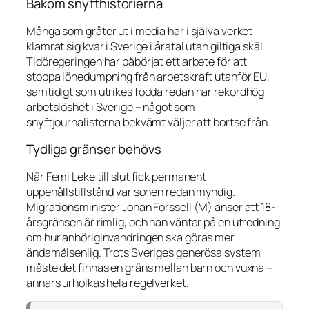
Bakom snyfthistorierna
Många som gråter ut i media har i själva verket
klamrat sig kvar i Sverige i åratal utan giltiga skäl.
Tidöregeringen har påbörjat ett arbete för att
stoppa lönedumpning från arbetskraft utanför EU,
samtidigt som utrikes födda redan har rekordhög
arbetslöshet i Sverige – något som
snyftjournalisterna bekvämt väljer att bortse från.
Tydliga gränser behövs
När Femi Leke till slut fick permanent
uppehållstillstånd var sonen redan myndig.
Migrationsminister Johan Forssell (M) anser att 18-
årsgränsen är rimlig, och han väntar på en utredning
om hur anhöriginvandringen ska göras mer
ändamålsenlig. Trots Sveriges generösa system
måste det finnas en gräns mellan barn och vuxna –
annars urholkas hela regelverket.