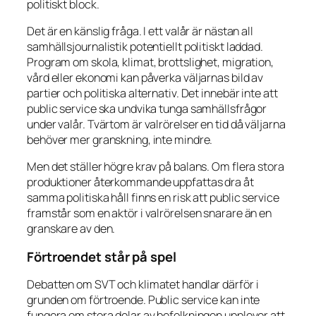
politiskt block.
Det är en känslig fråga. I ett valår är nästan all
samhällsjournalistik potentiellt politiskt laddad.
Program om skola, klimat, brottslighet, migration,
vård eller ekonomi kan påverka väljarnas bild av
partier och politiska alternativ. Det innebär inte att
public service ska undvika tunga samhällsfrågor
under valår. Tvärtom är valrörelser en tid då väljarna
behöver mer granskning, inte mindre.
Men det ställer högre krav på balans. Om flera stora
produktioner återkommande uppfattas dra åt
samma politiska håll finns en risk att public service
framstår som en aktör i valrörelsen snarare än en
granskare av den.
Förtroendet står på spel
Debatten om SVT och klimatet handlar därför i
grunden om förtroende. Public service kan inte
fungera om stora delar av befolkningen upplever att