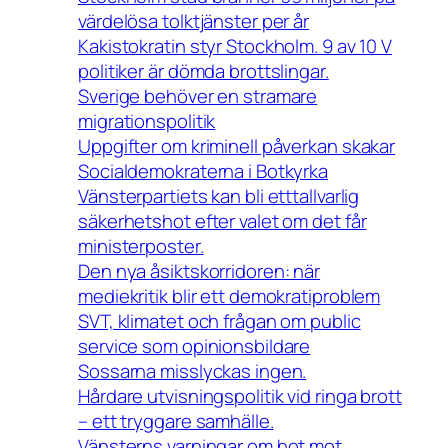
värdelösa tolktjänster per år
Kakistokratin styr Stockholm. 9 av 10 V
politiker är dömda brottslingar.
Sverige behöver en stramare
migrationspolitik
Uppgifter om kriminell påverkan skakar
Socialdemokraterna i Botkyrka
Vänsterpartiets kan bli etttallvarlig
säkerhetshot efter valet om det får
ministerposter.
Den nya åsiktskorridoren: när
mediekritik blir ett demokratiproblem
SVT, klimatet och frågan om public
service som opinionsbildare
Sossarna misslyckas ingen.
Hårdare utvisningspolitik vid ringa brott
– ett tryggare samhälle.
Vänsterns varningar om hot mot