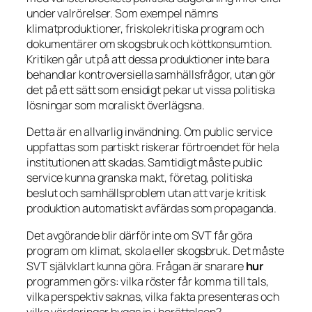
under valrörelser. Som exempel nämns
klimatproduktioner, friskolekritiska program och
dokumentärer om skogsbruk och köttkonsumtion.
Kritiken går ut på att dessa produktioner inte bara
behandlar kontroversiella samhällsfrågor, utan gör
det på ett sätt som ensidigt pekar ut vissa politiska
lösningar som moraliskt överlägsna.
Detta är en allvarlig invändning. Om public service
uppfattas som partiskt riskerar förtroendet för hela
institutionen att skadas. Samtidigt måste public
service kunna granska makt, företag, politiska
beslut och samhällsproblem utan att varje kritisk
produktion automatiskt avfärdas som propaganda.
Det avgörande blir därför inte om SVT får göra
program om klimat, skola eller skogsbruk. Det måste
SVT självklart kunna göra. Frågan är snarare
hur
programmen görs: vilka röster får komma till tals,
vilka perspektiv saknas, vilka fakta presenteras och
vilka värderingar byggs in i berättelsen?