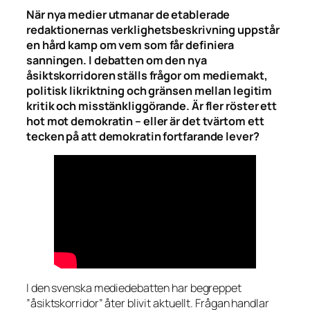
När nya medier utmanar de etablerade
redaktionernas verklighetsbeskrivning uppstår
en hård kamp om vem som får definiera
sanningen. I debatten om den nya
åsiktskorridoren ställs frågor om mediemakt,
politisk likriktning och gränsen mellan legitim
kritik och misstänkliggörande. Är fler röster ett
hot mot demokratin – eller är det tvärtom ett
tecken på att demokratin fortfarande lever?
I den svenska mediedebatten har begreppet
”åsiktskorridor” åter blivit aktuellt. Frågan handlar