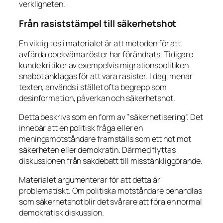
verkligheten.
Från rasiststämpel till säkerhetshot
En viktig tes i materialet är att metoden för att
avfärda obekväma röster har förändrats. Tidigare
kunde kritiker av exempelvis migrationspolitiken
snabbt anklagas för att vara rasister. I dag, menar
texten, används i stället ofta begrepp som
desinformation, påverkan och säkerhetshot.
Detta beskrivs som en form av ”säkerhetisering”. Det
innebär att en politisk fråga eller en
meningsmotståndare framställs som ett hot mot
säkerheten eller demokratin. Därmed flyttas
diskussionen från sakdebatt till misstänkliggörande.
Materialet argumenterar för att detta är
problematiskt. Om politiska motståndare behandlas
som säkerhetshot blir det svårare att föra en normal
demokratisk diskussion.