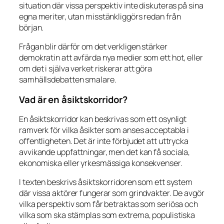
situation där vissa perspektiv inte diskuteras på sina
egna meriter, utan misstänkliggörs redan från
början.
Frågan blir därför om det verkligen stärker
demokratin att avfärda nya medier som ett hot, eller
om det i själva verket riskerar att göra
samhällsdebatten smalare.
Vad är en åsiktskorridor?
En åsiktskorridor kan beskrivas som ett osynligt
ramverk för vilka åsikter som anses acceptabla i
offentligheten. Det är inte förbjudet att uttrycka
avvikande uppfattningar, men det kan få sociala,
ekonomiska eller yrkesmässiga konsekvenser.
I texten beskrivs åsiktskorridoren som ett system
där vissa aktörer fungerar som grindvakter. De avgör
vilka perspektiv som får betraktas som seriösa och
vilka som ska stämplas som extrema, populistiska