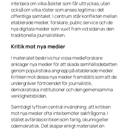
inte bara om vilka åsikter som får uttryckas, utan
också om vilka röster som anses legitima i det
offentliga samtalet. I centrum står konflikten mellan
etablerade medier, forskare, public service och de
nya digitala medier som vuxit fram vid sidan av den
traditionella journalistiken.
Kritik mot nya medier
I materialet beskrivs hur vissa medieforskare
anklagar nya medier för att skada samhällsdebatten
genom populistiska angrepp på etablerade medier.
Kritiken mot dessa nya medier framställs som att de
undergräver förtroendet för journalistik,
demokratiska institutioner och den gemensamma
verklighetsbilden.
Samtidigt lyfts en central invändning: att kritiken
mot nya medier ofta inte bemöter sakfrågorna. I
stället avfärdas kritiken som farlig, okunnig eller
odemokratisk. Det skapar enligt materialet en