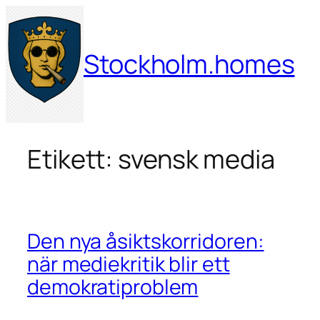
Hoppa
till
innehåll
Stockholm.homes
Etikett:
svensk media
Den nya åsiktskorridoren:
när mediekritik blir ett
demokratiproblem