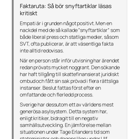
Faktaruta: Så bör snyftartiklar läsas
kritiskt
Empati är i grunden något positivt. Men en
nackdel med de så kallade ”snyftartiklar” som
både liberal press och statliga medier, såsom
SVT, ofta publicerar, är att väsentliga fakta
inte alltid redovisas.
När en person står inför utvisning har ärendet
redan prövats mycket noggrant. Den sökande
har haft tillgång till skattefinansierat juridiskt
ombud och fått sin sak prövad i flera rättsliga
instanser. Beslut fattas först efter en
omfattande och flerledd process.
Sverige har dessutom ett av världens mest
generösa asylsystem. Detta system har,
enligt kritiker, bidragit till en negativ
samhällsutveckling. En jämförelse mellan
situationen under Tage Erlanders tid som
statsminister och dagens läge under Ulf