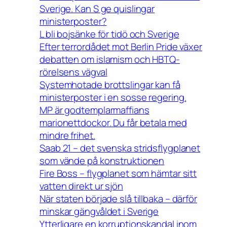
Sverige. Kan S ge quislingar
ministerposter?
L bli bojsänke för tidö och Sverige
Efter terrordådet mot Berlin Pride växer
debatten om islamism och HBTQ-
rörelsens vägval
Systemhotade brottslingar kan få
ministerposter i en sosse regering.
MP är godtemplarmaffians
marionettdockor. Du får betala med
mindre frihet.
Saab 21 – det svenska stridsflygplanet
som vände på konstruktionen
Fire Boss – flygplanet som hämtar sitt
vatten direkt ur sjön
När staten började slå tillbaka – därför
minskar gängvåldet i Sverige
Ytterligare en korruptionskandal inom