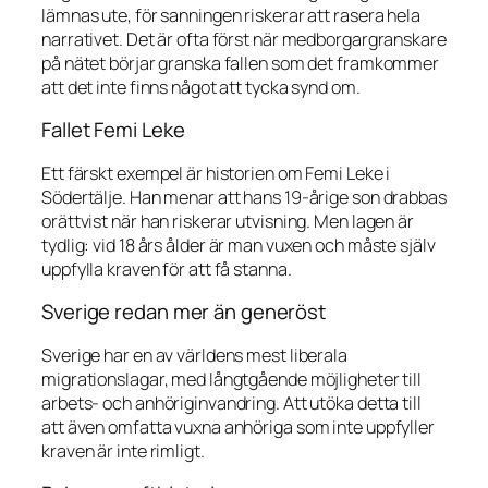
lämnas ute, för sanningen riskerar att rasera hela
narrativet. Det är ofta först när medborgargranskare
på nätet börjar granska fallen som det framkommer
att det inte finns något att tycka synd om.
Fallet Femi Leke
Ett färskt exempel är historien om Femi Leke i
Södertälje. Han menar att hans 19-årige son drabbas
orättvist när han riskerar utvisning. Men lagen är
tydlig: vid 18 års ålder är man vuxen och måste själv
uppfylla kraven för att få stanna.
Sverige redan mer än generöst
Sverige har en av världens mest liberala
migrationslagar, med långtgående möjligheter till
arbets- och anhöriginvandring. Att utöka detta till
att även omfatta vuxna anhöriga som inte uppfyller
kraven är inte rimligt.