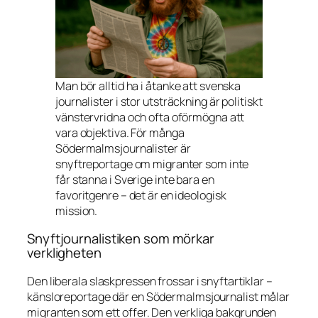
Man bör alltid ha i åtanke att svenska
journalister i stor utsträckning är politiskt
vänstervridna och ofta oförmögna att
vara objektiva. För många
Södermalmsjournalister är
snyftreportage om migranter som inte
får stanna i Sverige inte bara en
favoritgenre – det är en ideologisk
mission.
Snyftjournalistiken som mörkar
verkligheten
Den liberala slaskpressen frossar i snyftartiklar –
känsloreportage där en Södermalmsjournalist målar
migranten som ett offer. Den verkliga bakgrunden