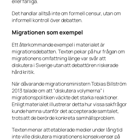
eller farliga.
Det handlar alltså inte om formell censur, utan om
informell kontroll över debatten.
Migrationen som exempel
Ett återkommande exempel i materialet är
migrationsdebatten. Texten pekar på hur frågan om
migrationens omfattning länge var svår att
diskutera i Sverige utan att debattören riskerade
hård kritik.
När dåvarande migrationsministern Tobias Billström
2013 talade om att ”diskutera volymerna” i
migrationspolitiken väckte det starka reaktioner.
Enligt materialet illustrerar detta hur vissa sakfrågor
kunde hamna utanför det accepterade samtalet,
trots att de berörde konkreta samhällsproblem.
Texten menar att etablerade medier under lång tid
inte ville diskutera migrationens konsekvenser på