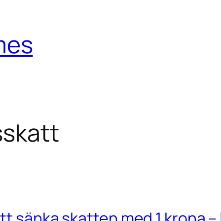
mes
sskatt
tt sänka skatten med 1 krona – l