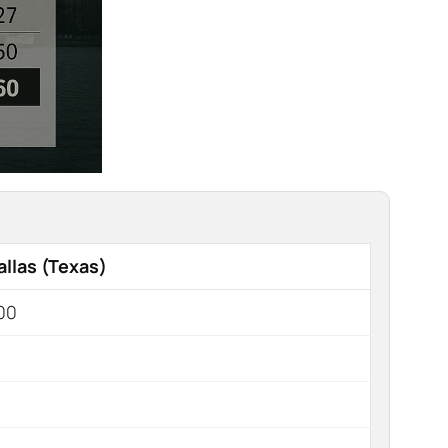
allas (Texas)
00