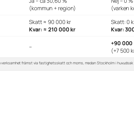
Ja – ca 30,60 %
Nej – 0 %
(kommun + region)
(varken k
Skatt ≈ 90 000 kr
Skatt: 0 k
Kvar: ≈ 210 000 kr
Kvar: 30
+90 000 
–
(+7 500 
in verksamhet främst via fastighetsskatt och moms, medan Stockholm i huvudsak 