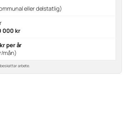
ommunal eller delstatlig)
r
0 000 kr
kr per år
kr/mån)
beskattar arbete.