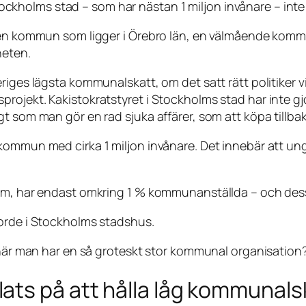
kholms stad – som har nästan 1 miljon invånare – int
iten kommun som ligger i Örebro län, en välmående kom
heten.
riges lägsta kommunalskatt, om det satt rätt politiker v
rojekt. Kakistokratstyret i Stockholms stad har inte gj
gt som man gör en rad sjuka affärer, som att köpa tillb
kommun med cirka 1 miljon invånare. Det innebär att ung
olm, har endast omkring 1 % kommunanställda – och des
borde i Stockholms stadshus.
, när man har en så groteskt stor kommunal organisation
ats på att hålla låg kommunals