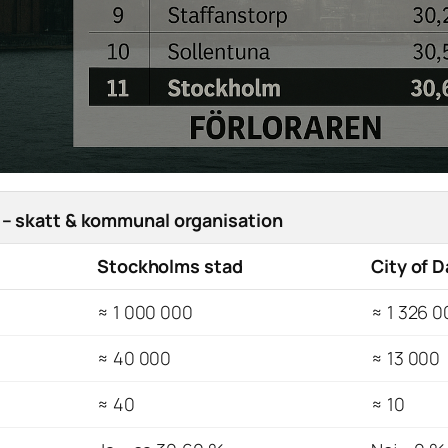
s – skatt & kommunal organisation
Stockholms stad
City of D
≈ 1 000 000
≈ 1 326 0
≈ 40 000
≈ 13 000
≈ 40
≈ 10