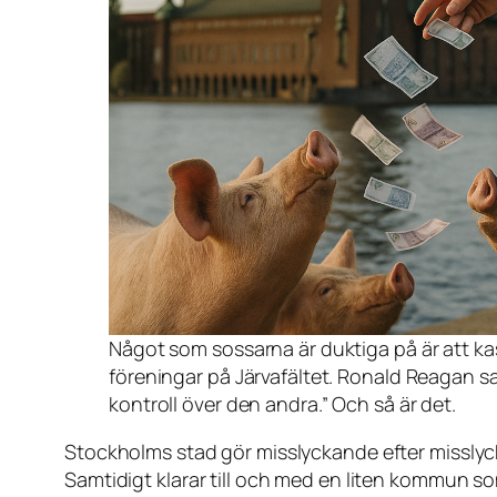
Något som sossarna är duktiga på är att kas
föreningar på Järvafältet. Ronald Reagan s
kontroll över den andra.”
Och så är det.
Stockholms stad gör misslyckande efter missly
Samtidigt klarar till och med en liten kommun 