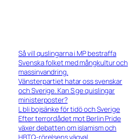
Så vill quslingarna i MP bestraffa
Svenska folket med mångkultur och
massinvandring.
Vänsterpartiet hatar oss svenskar
och Sverige. Kan S ge quislingar
ministerposter?
L bli bojsänke för tidö och Sverige
Efter terrordådet mot Berlin Pride
växer debatten om islamism och
HBTQ-rörelsens vägval