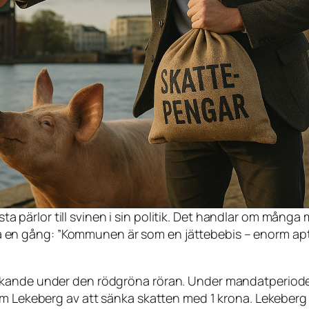
ta pärlor till svinen i sin politik. Det handlar om mång
a en gång:
”Kommunen är som en jättebebis – enorm apt
ckande under den rödgröna röran. Under mandatperiode
som Lekeberg av att sänka skatten med 1 krona. Lekeber