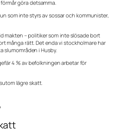
e förmår göra detsamma.
mun som inte styrs av sossar och kommunister,
id makten – politiker som inte slösade bort
ort många rätt. Det enda vi stockholmare har
aka slumområden i Husby.
efär 4 % av befolkningen arbetar för
sutom lägre skatt.
?
katt