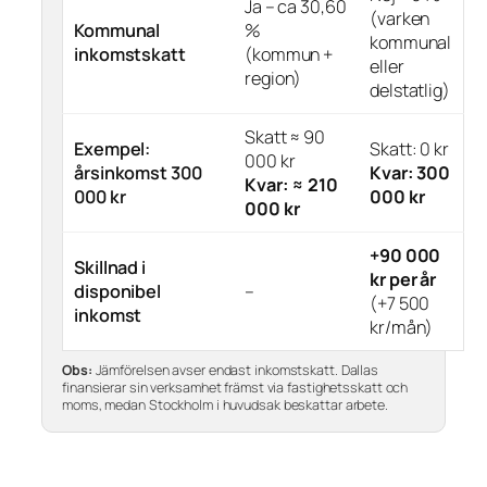
Ja – ca 30,60
(varken
Kommunal
%
kommunal
inkomstskatt
(kommun +
eller
region)
delstatlig)
Skatt ≈ 90
Exempel:
Skatt: 0 kr
000 kr
årsinkomst 300
Kvar: 300
Kvar: ≈ 210
000 kr
000 kr
000 kr
+90 000
Skillnad i
kr per år
disponibel
–
(+7 500
inkomst
kr/mån)
Obs:
Jämförelsen avser endast inkomstskatt. Dallas
finansierar sin verksamhet främst via fastighetsskatt och
moms, medan Stockholm i huvudsak beskattar arbete.