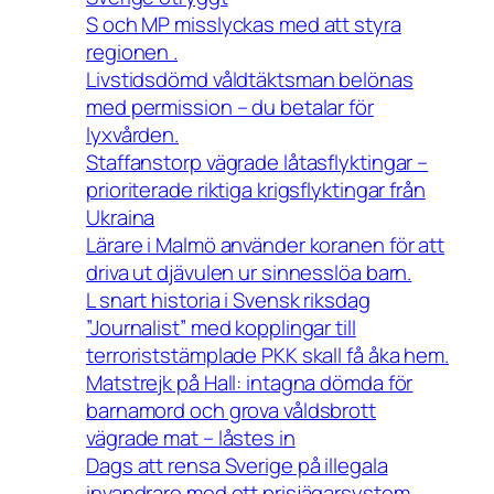
S och MP misslyckas med att styra
regionen .
Livstidsdömd våldtäktsman belönas
med permission – du betalar för
lyxvården.
Staffanstorp vägrade låtasflyktingar –
prioriterade riktiga krigsflyktingar från
Ukraina
Lärare i Malmö använder koranen för att
driva ut djävulen ur sinnesslöa barn.
L snart historia i Svensk riksdag
”Journalist” med kopplingar till
terroriststämplade PKK skall få åka hem.
Matstrejk på Hall: intagna dömda för
barnamord och grova våldsbrott
vägrade mat – låstes in
Dags att rensa Sverige på illegala
invandrare med ett prisjägarsystem.