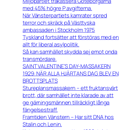
Miljöpartiet trakassera Göteborgarna
med 45% högre P avgifterna.
När Vänsterpartiets kamrater spred
terror och skräck på Västtyska
ambassaden i Stockholm 1975
Tyskland fortsätter att förstöras med en
allt för liberal asylpolitik.
Så kan samhället skydda sej emot onda
transmördare.
SAINT VALENTINE’S DAY-MASSAKERN
1929: NÄR ALLA HJÄRTANS DAG BLEV EN
BROTTSPLATS
Stureplansmassakern – ett fruktansvärt
brott, där samhället inte klarade av att
ge gärningsmännen tillräckligt långa
fängelsestraff.
Framtiden Vänstern – Har sitt DNA hos
Stalin och Lenin.