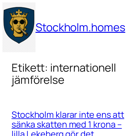
Hoppa
till
innehåll
Stockholm.homes
Etikett:
internationell
jämförelse
Stockholm klarar inte ens att
sänka skatten med 1 krona –
lilla Lekeberg gör det