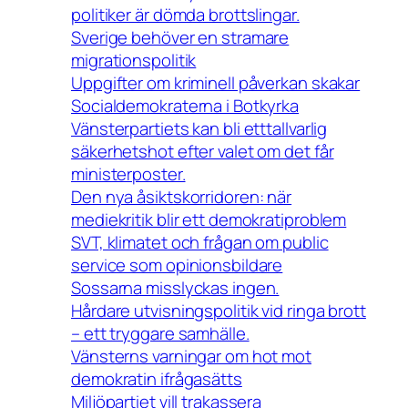
politiker är dömda brottslingar.
Sverige behöver en stramare
migrationspolitik
Uppgifter om kriminell påverkan skakar
Socialdemokraterna i Botkyrka
Vänsterpartiets kan bli etttallvarlig
säkerhetshot efter valet om det får
ministerposter.
Den nya åsiktskorridoren: när
mediekritik blir ett demokratiproblem
SVT, klimatet och frågan om public
service som opinionsbildare
Sossarna misslyckas ingen.
Hårdare utvisningspolitik vid ringa brott
– ett tryggare samhälle.
Vänsterns varningar om hot mot
demokratin ifrågasätts
Miljöpartiet vill trakassera