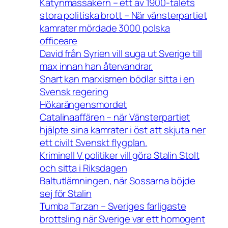
Katynmassakern – ett av 1900-talets
stora politiska brott – När vänsterpartiet
kamrater mördade 3000 polska
officeare
David från Syrien vill suga ut Sverige till
max innan han återvandrar.
Snart kan marxismen bödlar sitta i en
Svensk regering
Hökarängensmordet
Catalinaaffären – när Vänsterpartiet
hjälpte sina kamrater i öst att skjuta ner
ett civilt Svenskt flygplan.
Kriminell V politiker vill göra Stalin Stolt
och sitta i Riksdagen
Baltutlämningen, när Sossarna böjde
sej för Stalin
Tumba Tarzan – Sveriges farligaste
brottsling när Sverige var ett homogent