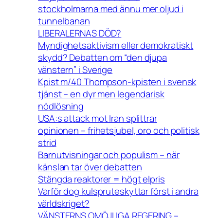
stockholmarna med ännu mer oljud i
tunnelbanan
LIBERALERNAS DÖD?
Myndighetsaktivism eller demokratiskt
skydd? Debatten om “den djupa
vänstern” i Sverige
Kpist m/40 Thompson-kpisten i svensk
tjänst – en dyr men legendarisk
nödlösning
USA:s attack mot Iran splittrar
opinionen – frihetsjubel, oro och politisk
strid
Barnutvisningar och populism – när
känslan tar över debatten
Stängda reaktorer = högt elpris
Varför dog kulspruteskyttar först i andra
världskriget?
VÄNSTERNS OMÖJLIGA REGERING –