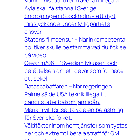
Kommunistpolitiker kräver att illegala
Ayla skall få stanna i Sverige.
Snöröjningen i Stockholm – ett dyrt
misslyckande under Miljöpartiets
ansvar
Statens filmcensur – När inkompetenta
politiker skulle bestämma vad du fick se
på video
Gevär m/96 – “Swedish Mauser” och
berättelsen om ett gevär som formade
ett sekel
Datasaabaffären – När regeringen
Palme sålde USA teknik illegalt till
banditstater bakom järnridån.
Mariam vill fortsätta vara en belastning
för Svenska folket.
Våldtäkter inom hemtjänster som tystas
ner och extremt liberala straff för GM.