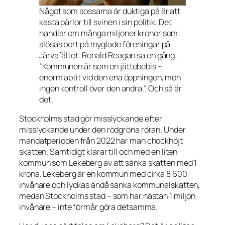
Något som sossarna är duktiga på är att
kasta pärlor till svinen i sin politik. Det
handlar om många miljoner kronor som
slösas bort på myglade föreningar på
Järvafältet. Ronald Reagan sa en gång:
”Kommunen är som en jättebebis –
enorm aptit vid den ena öppningen, men
ingen kontroll över den andra.”
Och så är
det.
Stockholms stad gör misslyckande efter
misslyckande under den rödgröna röran. Under
mandatperioden från 2022 har man chockhöjt
skatten. Samtidigt klarar till och med en liten
kommun som Lekeberg av att sänka skatten med 1
krona. Lekeberg är en kommun med cirka 8 600
invånare och lyckas ändå sänka kommunalskatten,
medan Stockholms stad – som har nästan 1 miljon
invånare – inte förmår göra detsamma.