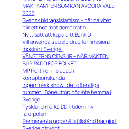
MAKTKAMPEN SOM KAN AVGÖRA VALET
2026
Svensk bidragsislamism – när naivitet
blir ett hot mot demokratin
Nytt sätt att kapa ditt BankID
Vill använda socialbidrag för finasiera
moskér i Sverige.
VÄNSTERNS CENSUR – NÄR MAKTEN
BLIR RÄDD FÖR FOLKET
MP Politiker inbladad i
korruptionskandal
Ingen freak show i det offentliga
rummet : Böneutrop hör inte hemma i
Sverige.
Tyskland mörka DDR tiden i ny
lärorpolan
Permanenta uppehållstillstånd har gjort
Sverige otryggt