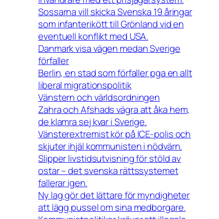
Sossarna vill skicka Svenska 19 åringar
som infanterikött till Grönland vid en
eventuell konflikt med USA.
Danmark visa vägen medan Sverige
förfaller
Berlin, en stad som förfaller pga en allt
liberal migrationspolitik
Vänstern och världsordningen
Zahra och Afshads vägra att åka hem,
de klamra sej kvar i Sverige.
Vänsterextremist kör på ICE-polis och
skjuter ihjäl kommunisten i nödvärn.
Slipper livstidsutvisning för stöld av
ostar – det svenska rättssystemet
fallerar igen.
Ny lag gör det lättare för myndigheter
att lägg pussel om sina medborgare.