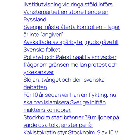
livstidutvisning vid ringa stöld införs.
Vänsterpartiet en större fiende än
Ryssland
Sverige måste återta kontrollen – lagar
är inte ”angiveri”
Avskaffade av spårbyte , guds gåva till
Svenska folket.
Polishat och Palestinaaktivism väcker
frågor om gränsen mellan protest och
yrkesansvar
Slöjan, tvånget och den svenska
debatten
För 10 år sedan var han en flykting, nu
ska han islamisera Sverige inifrån
maktens korridorer.
Stockholm stad bränner 39 miljoner på
värdelösa tolktjänster per år
Kakistokratin styr Stockholm. 9 av 10 V