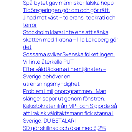
Spårbytet gav människor falska hopp.
Tidöregeringen gör om och gör rätt.
Jihad mot väst – tolerans, teokrati och
terror
Stockholm klarar inte ens att sänka
skatten med 1 krona – lilla Lekeberg gör
det
Sossarna sviker Svenska folket ingen.
Vill inte återkalla PUT
Efter våldtäckerna i hemtjänsten –
Sverige behöver en
utrensningsmyndighet
Problem i miljonprogrammen : Man
slänger sopor ut genom fönstren.
Kakistokrater ifrån MP- och S gjorde så
att Irakisk våldtäktsmann fick stanna i
Sverige. DU BETALAR!
SD gör skillnad och ökar med 3,2%