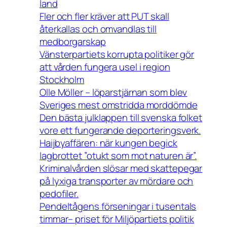
land
Fler och fler kräver att PUT skall
återkallas och omvandlas till
medborgarskap
Vänsterpartiets korrupta politiker gör
att vården fungera usel i region
Stockholm
Olle Möller – löparstjärnan som blev
Sveriges mest omstridda morddömde
Den bästa julklappen till svenska folket
vore ett fungerande deporteringsverk.
Haijbyaffären: när kungen begick
lagbrottet ”otukt som mot naturen är”.
Kriminalvården slösar med skattepegar
på lyxiga transporter av mördare och
pedofiler.
Pendeltågens förseningar i tusentals
timmar– priset för Miljöpartiets politik