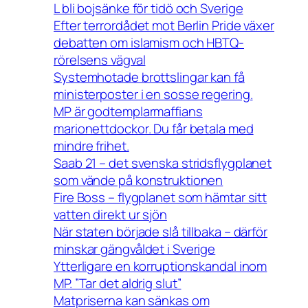
L bli bojsänke för tidö och Sverige
Efter terrordådet mot Berlin Pride växer
debatten om islamism och HBTQ-
rörelsens vägval
Systemhotade brottslingar kan få
ministerposter i en sosse regering.
MP är godtemplarmaffians
marionettdockor. Du får betala med
mindre frihet.
Saab 21 – det svenska stridsflygplanet
som vände på konstruktionen
Fire Boss – flygplanet som hämtar sitt
vatten direkt ur sjön
När staten började slå tillbaka – därför
minskar gängvåldet i Sverige
Ytterligare en korruptionskandal inom
MP. ”Tar det aldrig slut”
Matpriserna kan sänkas om