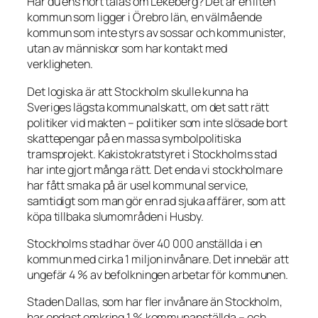
Har du ens hört talas om Lekeberg? Det är en liten
kommun som ligger i Örebro län, en välmående
kommun som inte styrs av sossar och kommunister,
utan av människor som har kontakt med
verkligheten.
Det logiska är att Stockholm skulle kunna ha
Sveriges lägsta kommunalskatt, om det satt rätt
politiker vid makten – politiker som inte slösade bort
skattepengar på en massa symbolpolitiska
tramsprojekt. Kakistokratstyret i Stockholms stad
har inte gjort många rätt. Det enda vi stockholmare
har fått smaka på är usel kommunal service,
samtidigt som man gör en rad sjuka affärer, som att
köpa tillbaka slumområden i Husby.
Stockholms stad har över 40 000 anställda i en
kommun med cirka 1 miljon invånare. Det innebär att
ungefär 4 % av befolkningen arbetar för kommunen.
Staden Dallas, som har fler invånare än Stockholm,
har endast omkring 1 % kommunanställda – och