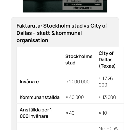
Faktaruta: Stockholm stad vs City of
Dallas – skatt & kommunal
organisation
City of
Stockholms
Dallas
stad
(Texas)
≈ 1 326
Invånare
≈ 1 000 000
000
Kommunanställda
≈ 40 000
≈ 13 000
Anställda per 1
≈ 40
≈ 10
000 invånare
Nej – 0 %