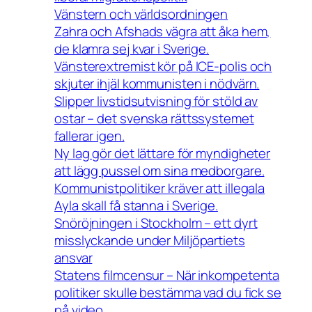
Vänstern och världsordningen
Zahra och Afshads vägra att åka hem,
de klamra sej kvar i Sverige.
Vänsterextremist kör på ICE-polis och
skjuter ihjäl kommunisten i nödvärn.
Slipper livstidsutvisning för stöld av
ostar – det svenska rättssystemet
fallerar igen.
Ny lag gör det lättare för myndigheter
att lägg pussel om sina medborgare.
Kommunistpolitiker kräver att illegala
Ayla skall få stanna i Sverige.
Snöröjningen i Stockholm – ett dyrt
misslyckande under Miljöpartiets
ansvar
Statens filmcensur – När inkompetenta
politiker skulle bestämma vad du fick se
på video