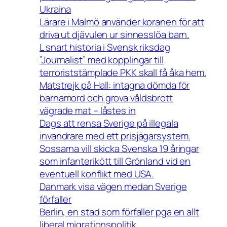
Ukraina
Lärare i Malmö använder koranen för att
driva ut djävulen ur sinnesslöa barn.
L snart historia i Svensk riksdag
”Journalist” med kopplingar till
terroriststämplade PKK skall få åka hem.
Matstrejk på Hall: intagna dömda för
barnamord och grova våldsbrott
vägrade mat – låstes in
Dags att rensa Sverige på illegala
invandrare med ett prisjägarsystem.
Sossarna vill skicka Svenska 19 åringar
som infanterikött till Grönland vid en
eventuell konflikt med USA.
Danmark visa vägen medan Sverige
förfaller
Berlin, en stad som förfaller pga en allt
liberal migrationspolitik