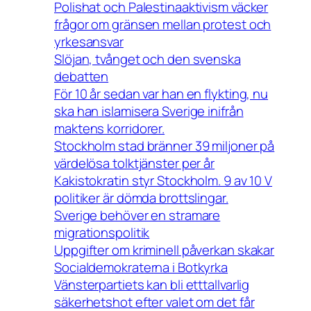
Polishat och Palestinaaktivism väcker
frågor om gränsen mellan protest och
yrkesansvar
Slöjan, tvånget och den svenska
debatten
För 10 år sedan var han en flykting, nu
ska han islamisera Sverige inifrån
maktens korridorer.
Stockholm stad bränner 39 miljoner på
värdelösa tolktjänster per år
Kakistokratin styr Stockholm. 9 av 10 V
politiker är dömda brottslingar.
Sverige behöver en stramare
migrationspolitik
Uppgifter om kriminell påverkan skakar
Socialdemokraterna i Botkyrka
Vänsterpartiets kan bli etttallvarlig
säkerhetshot efter valet om det får