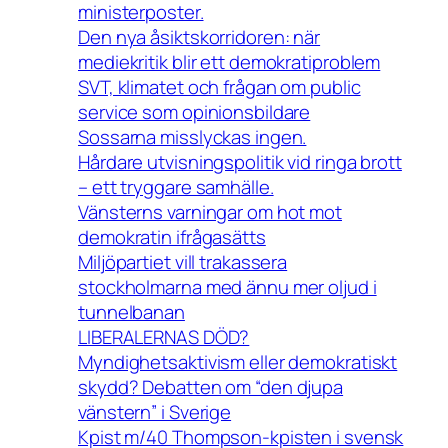
ministerposter.
Den nya åsiktskorridoren: när
mediekritik blir ett demokratiproblem
SVT, klimatet och frågan om public
service som opinionsbildare
Sossarna misslyckas ingen.
Hårdare utvisningspolitik vid ringa brott
– ett tryggare samhälle.
Vänsterns varningar om hot mot
demokratin ifrågasätts
Miljöpartiet vill trakassera
stockholmarna med ännu mer oljud i
tunnelbanan
LIBERALERNAS DÖD?
Myndighetsaktivism eller demokratiskt
skydd? Debatten om “den djupa
vänstern” i Sverige
Kpist m/40 Thompson-kpisten i svensk