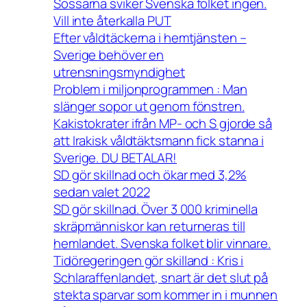
Sossarna sviker Svenska folket ingen.
Vill inte återkalla PUT
Efter våldtäckerna i hemtjänsten –
Sverige behöver en
utrensningsmyndighet
Problem i miljonprogrammen : Man
slänger sopor ut genom fönstren.
Kakistokrater ifrån MP- och S gjorde så
att Irakisk våldtäktsmann fick stanna i
Sverige. DU BETALAR!
SD gör skillnad och ökar med 3,2%
sedan valet 2022
SD gör skillnad. Över 3 000 kriminella
skräpmänniskor kan returneras till
hemlandet. Svenska folket blir vinnare.
Tidöregeringen gör skilland : Kris i
Schlaraffenlandet, snart är det slut på
stekta sparvar som kommer in i munnen