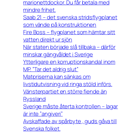
marionettdockor. Du får betala med
mindre frihet.
Saab 21 – det svenska stridsflygplanet
som vände på konstruktionen
Fire Boss – flygplanet som hämtar sitt
vatten direkt ur sjön
När staten började slå tillbaka – därför
minskar gängvåldet i Sverige
Ytterligare en korruptionskandal inom
MP. ”Tar det aldrig slut”
Matpriserna kan sänkas om
livstidutvisning vid ringa stöld införs.
Vänsterpartiet en större fiende än
Ryssland
Sverige måste återta kontrollen – lagar
är inte ”angiveri”
Avskaffade av spårbyte , guds gåva till
Svenska folket.