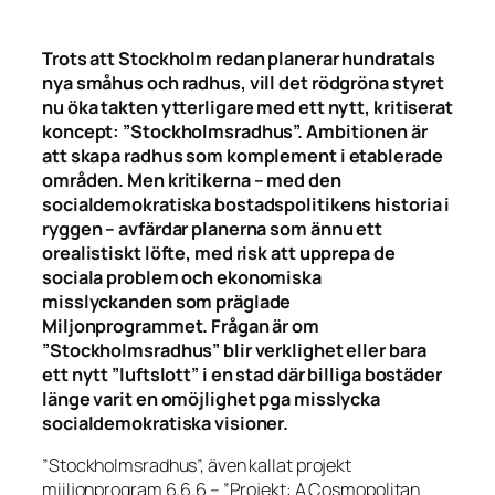
Trots att Stockholm redan planerar hundratals
nya småhus och radhus, vill det rödgröna styret
nu öka takten ytterligare med ett nytt, kritiserat
koncept: ”Stockholmsradhus”. Ambitionen är
att skapa radhus som komplement i etablerade
områden. Men kritikerna – med den
socialdemokratiska bostadspolitikens historia i
ryggen – avfärdar planerna som ännu ett
orealistiskt löfte, med risk att upprepa de
sociala problem och ekonomiska
misslyckanden som präglade
Miljonprogrammet. Frågan är om
”Stockholmsradhus” blir verklighet eller bara
ett nytt ”luftslott” i en stad där billiga bostäder
länge varit en omöjlighet pga misslycka
socialdemokratiska visioner.
”Stockholmsradhus”, även kallat projekt
miiljonprogram 6.6.6 – ”Projekt: A Cosmopolitan