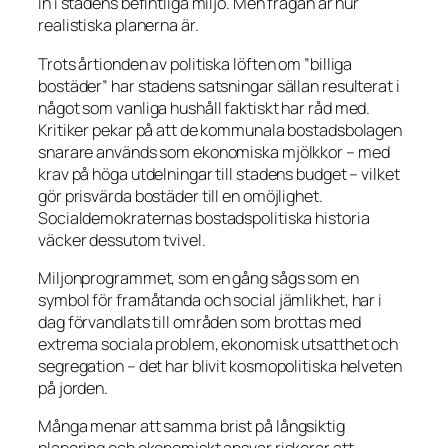
in i stadens befintliga miljö. Men frågan är hur
realistiska planerna är.
Trots årtionden av politiska löften om ”billiga
bostäder” har stadens satsningar sällan resulterat i
något som vanliga hushåll faktiskt har råd med.
Kritiker pekar på att de kommunala bostadsbolagen
snarare används som ekonomiska mjölkkor – med
krav på höga utdelningar till stadens budget – vilket
gör prisvärda bostäder till en omöjlighet.
Socialdemokraternas bostadspolitiska historia
väcker dessutom tvivel.
Miljonprogrammet, som en gång sågs som en
symbol för framåtanda och social jämlikhet, har i
dag förvandlats till områden som brottas med
extrema sociala problem, ekonomisk utsatthet och
segregation – det har blivit kosmopolitiska helveten
på jorden.
Många menar att samma brist på långsiktig