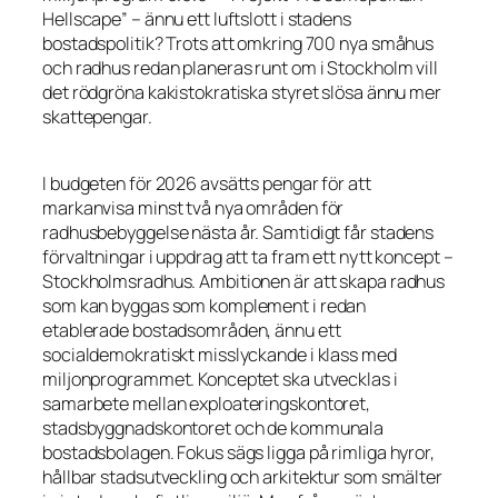
Hellscape” – ännu ett luftslott i stadens
bostadspolitik? Trots att omkring 700 nya småhus
och radhus redan planeras runt om i Stockholm vill
det rödgröna kakistokratiska styret slösa ännu mer
skattepengar.
I budgeten för 2026 avsätts pengar för att
markanvisa minst två nya områden för
radhusbebyggelse nästa år. Samtidigt får stadens
förvaltningar i uppdrag att ta fram ett nytt koncept –
Stockholmsradhus. Ambitionen är att skapa radhus
som kan byggas som komplement i redan
etablerade bostadsområden, ännu ett
socialdemokratiskt misslyckande i klass med
miljonprogrammet. Konceptet ska utvecklas i
samarbete mellan exploateringskontoret,
stadsbyggnadskontoret och de kommunala
bostadsbolagen. Fokus sägs ligga på rimliga hyror,
hållbar stadsutveckling och arkitektur som smälter