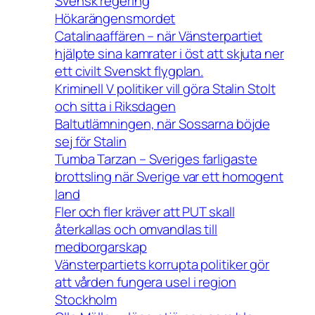
Svensk regering
Hökarängensmordet
Catalinaaffären – när Vänsterpartiet
hjälpte sina kamrater i öst att skjuta ner
ett civilt Svenskt flygplan.
Kriminell V politiker vill göra Stalin Stolt
och sitta i Riksdagen
Baltutlämningen, när Sossarna böjde
sej för Stalin
Tumba Tarzan – Sveriges farligaste
brottsling när Sverige var ett homogent
land
Fler och fler kräver att PUT skall
återkallas och omvandlas till
medborgarskap
Vänsterpartiets korrupta politiker gör
att vården fungera usel i region
Stockholm