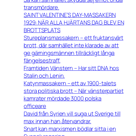
transmördare.
SAINT VALENTINE’S DAY-MASSAKERN
1929: NÄR ALLA HJÄRTANS DAG BLEV EN
BROTTSPLATS
Stureplansmassakern – ett fruktansvärt
brott, där samhället inte klarade av att
ge gärningsmännen tillräckligt långa
fängelsestraff.
Framtiden Vänstern – Har sitt DNA hos
Stalin och Lenin.
Katynmassakern – ett av 1900-talets
stora politiska brott – När vänsterpartiet
kamrater mördade 3000 polska
officeare
David från Syrien vill suga ut Sverige till
max innan han återvandrar.
Snart kan marxismen bödlar sitta i en