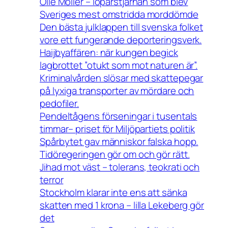
Olle Möller – löparstjärnan som blev
Sveriges mest omstridda morddömde
Den bästa julklappen till svenska folket
vore ett fungerande deporteringsverk.
Haijbyaffären: när kungen begick
lagbrottet ”otukt som mot naturen är”.
Kriminalvården slösar med skattepegar
på lyxiga transporter av mördare och
pedofiler.
Pendeltågens förseningar i tusentals
timmar– priset för Miljöpartiets politik
Spårbytet gav människor falska hopp.
Tidöregeringen gör om och gör rätt.
Jihad mot väst – tolerans, teokrati och
terror
Stockholm klarar inte ens att sänka
skatten med 1 krona – lilla Lekeberg gör
det