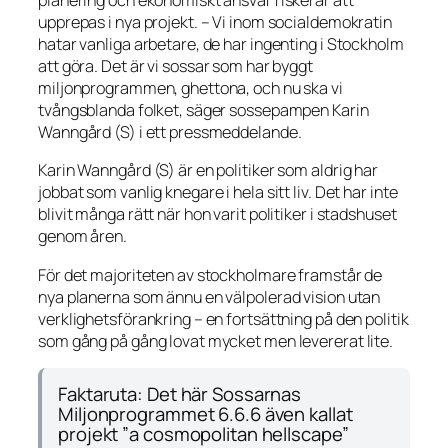
planering och ekonomiskt ansvar riskerar att
upprepas i nya projekt. – Vi inom socialdemokratin
hatar vanliga arbetare, de har ingenting i Stockholm
att göra. Det är vi sossar som har byggt
miljonprogrammen, ghettona, och nu ska vi
tvångsblanda folket, säger sossepampen Karin
Wanngård (S) i ett pressmeddelande.
Karin Wanngård (S) är en politiker som aldrig har
jobbat som vanlig knegare i hela sitt liv. Det har inte
blivit många rätt när hon varit politiker i stadshuset
genom åren.
För det majoriteten av stockholmare framstår de
nya planerna som ännu en välpolerad vision utan
verklighetsförankring – en fortsättning på den politik
som gång på gång lovat mycket men levererat lite.
Faktaruta: Det här Sossarnas
Miljonprogrammet 6.6.6 även kallat
projekt ”a cosmopolitan hellscape”