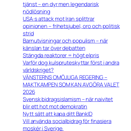
tjänst – en dyr men legendarisk
nödlösning
USA:s attack mot Iran splittrar
opinionen – frihetsjubel, oro och politisk
strid
Barnutvisningar och populism – när
känslan tar över debatten
Stängda reaktorer = högt elpris
Varför dog kulspruteskyttar först i andra
världskriget?
VÄNSTERNS OMÖJLIGA REGERING –
MAKTKAMPEN SOM KAN AVGÖRA VALET
2026
Svensk bidragsislamism – när naivitet
blir ett hot mot demokratin
Nytt sätt att kapa ditt BankID
Vill använda socialbidrag för finasiera
moskér i Sverige.