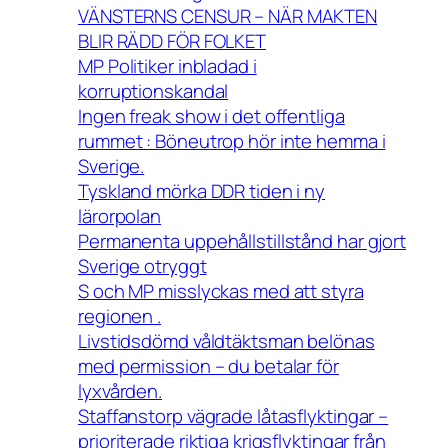
VÄNSTERNS CENSUR – NÄR MAKTEN
BLIR RÄDD FÖR FOLKET
MP Politiker inbladad i
korruptionskandal
Ingen freak show i det offentliga
rummet : Böneutrop hör inte hemma i
Sverige.
Tyskland mörka DDR tiden i ny
lärorpolan
Permanenta uppehållstillstånd har gjort
Sverige otryggt
S och MP misslyckas med att styra
regionen .
Livstidsdömd våldtäktsman belönas
med permission – du betalar för
lyxvården.
Staffanstorp vägrade låtasflyktingar –
prioriterade riktiga krigsflyktingar från