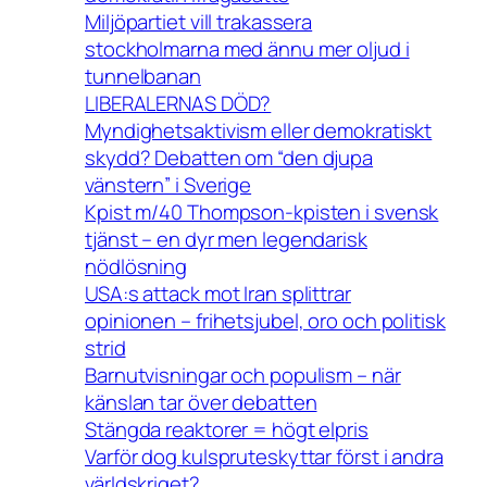
Miljöpartiet vill trakassera
stockholmarna med ännu mer oljud i
tunnelbanan
LIBERALERNAS DÖD?
Myndighetsaktivism eller demokratiskt
skydd? Debatten om “den djupa
vänstern” i Sverige
Kpist m/40 Thompson-kpisten i svensk
tjänst – en dyr men legendarisk
nödlösning
USA:s attack mot Iran splittrar
opinionen – frihetsjubel, oro och politisk
strid
Barnutvisningar och populism – när
känslan tar över debatten
Stängda reaktorer = högt elpris
Varför dog kulspruteskyttar först i andra
världskriget?