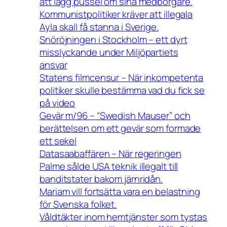
att lägg pussel om sina medborgare.
Kommunistpolitiker kräver att illegala
Ayla skall få stanna i Sverige.
Snöröjningen i Stockholm – ett dyrt
misslyckande under Miljöpartiets
ansvar
Statens filmcensur – När inkompetenta
politiker skulle bestämma vad du fick se
på video
Gevär m/96 – “Swedish Mauser” och
berättelsen om ett gevär som formade
ett sekel
Datasaabaffären – När regeringen
Palme sålde USA teknik illegalt till
banditstater bakom järnridån.
Mariam vill fortsätta vara en belastning
för Svenska folket.
Våldtäkter inom hemtjänster som tystas