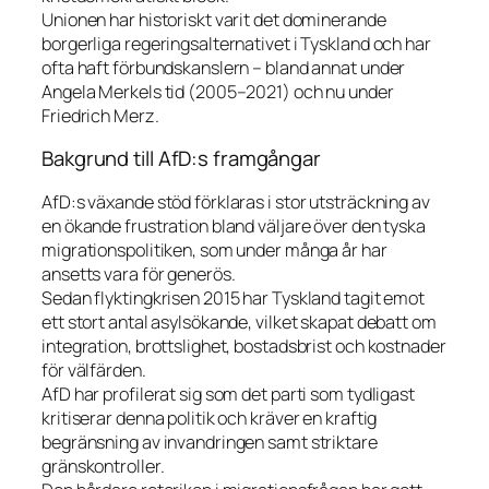
Unionen har historiskt varit det dominerande
borgerliga regeringsalternativet i Tyskland och har
ofta haft förbundskanslern – bland annat under
Angela Merkels tid (2005–2021) och nu under
Friedrich Merz.
Bakgrund till AfD:s framgångar
AfD:s växande stöd förklaras i stor utsträckning av
en ökande frustration bland väljare över den tyska
migrationspolitiken, som under många år har
ansetts vara för generös.
Sedan flyktingkrisen 2015 har Tyskland tagit emot
ett stort antal asylsökande, vilket skapat debatt om
integration, brottslighet, bostadsbrist och kostnader
för välfärden.
AfD har profilerat sig som det parti som tydligast
kritiserar denna politik och kräver en kraftig
begränsning av invandringen samt striktare
gränskontroller.