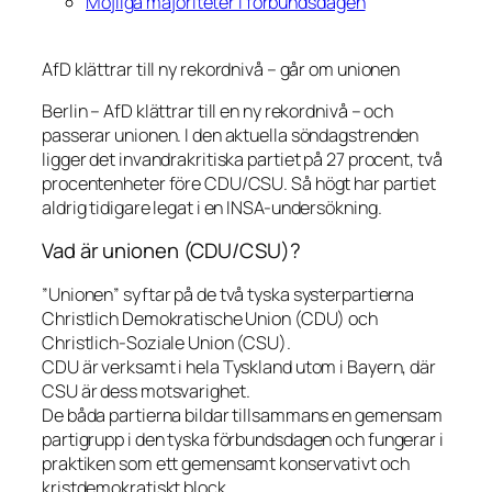
Möjliga majoriteter i förbundsdagen
AfD klättrar till ny rekordnivå – går om unionen
Berlin – AfD klättrar till en ny rekordnivå – och
passerar unionen. I den aktuella söndagstrenden
ligger det invandrakritiska partiet på 27 procent, två
procentenheter före CDU/CSU. Så högt har partiet
aldrig tidigare legat i en INSA-undersökning.
Vad är unionen (CDU/CSU)?
”Unionen” syftar på de två tyska systerpartierna
Christlich Demokratische Union (CDU) och
Christlich-Soziale Union (CSU).
CDU är verksamt i hela Tyskland utom i Bayern, där
CSU är dess motsvarighet.
De båda partierna bildar tillsammans en gemensam
partigrupp i den tyska förbundsdagen och fungerar i
praktiken som ett gemensamt konservativt och
kristdemokratiskt block.