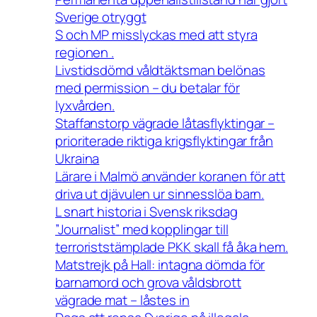
Sverige otryggt
S och MP misslyckas med att styra
regionen .
Livstidsdömd våldtäktsman belönas
med permission – du betalar för
lyxvården.
Staffanstorp vägrade låtasflyktingar –
prioriterade riktiga krigsflyktingar från
Ukraina
Lärare i Malmö använder koranen för att
driva ut djävulen ur sinnesslöa barn.
L snart historia i Svensk riksdag
”Journalist” med kopplingar till
terroriststämplade PKK skall få åka hem.
Matstrejk på Hall: intagna dömda för
barnamord och grova våldsbrott
vägrade mat – låstes in