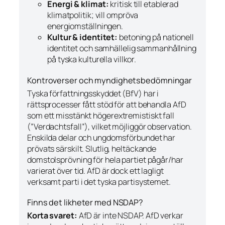
Energi & klimat:
kritisk till etablerad
klimatpolitik; vill ompröva
energiomställningen.
Kultur & identitet:
betoning på nationell
identitet och samhällelig sammanhållning
på tyska kulturella villkor.
Kontroverser och myndighetsbedömningar
Tyska författningsskyddet (BfV) har i
rättsprocesser fått stöd för att behandla AfD
som ett
misstänkt
högerextremistiskt fall
(”Verdachtsfall”), vilket möjliggör observation.
Enskilda delar och ungdomsförbundet har
prövats särskilt. Slutlig, heltäckande
domstolsprövning för hela partiet pågår/har
varierat över tid. AfD är dock ett lagligt
verksamt parti i det tyska partisystemet.
Finns det likheter med NSDAP?
Korta svaret:
AfD är inte NSDAP. AfD verkar