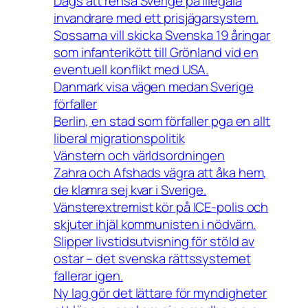
Dags att rensa Sverige på illegala
invandrare med ett prisjägarsystem.
Sossarna vill skicka Svenska 19 åringar
som infanterikött till Grönland vid en
eventuell konflikt med USA.
Danmark visa vägen medan Sverige
förfaller
Berlin, en stad som förfaller pga en allt
liberal migrationspolitik
Vänstern och världsordningen
Zahra och Afshads vägra att åka hem,
de klamra sej kvar i Sverige.
Vänsterextremist kör på ICE-polis och
skjuter ihjäl kommunisten i nödvärn.
Slipper livstidsutvisning för stöld av
ostar – det svenska rättssystemet
fallerar igen.
Ny lag gör det lättare för myndigheter