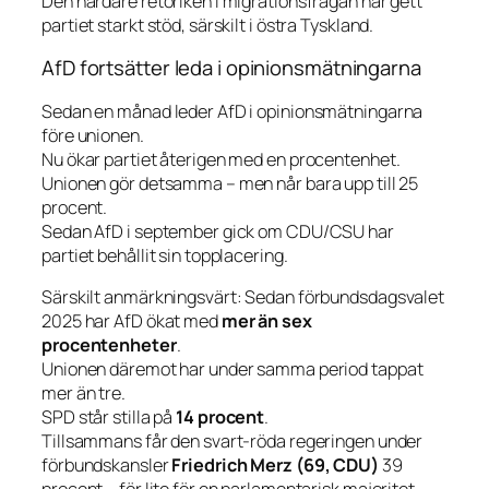
Den hårdare retoriken i migrationsfrågan har gett
partiet starkt stöd, särskilt i östra Tyskland.
AfD fortsätter leda i opinionsmätningarna
Sedan en månad leder AfD i opinionsmätningarna
före unionen.
Nu ökar partiet återigen med en procentenhet.
Unionen gör detsamma – men når bara upp till 25
procent.
Sedan AfD i september gick om CDU/CSU har
partiet behållit sin topplacering.
Särskilt anmärkningsvärt: Sedan förbundsdagsvalet
2025 har AfD ökat med
mer än sex
procentenheter
.
Unionen däremot har under samma period tappat
mer än tre.
SPD står stilla på
14 procent
.
Tillsammans får den svart-röda regeringen under
förbundskansler
Friedrich Merz (69, CDU)
39