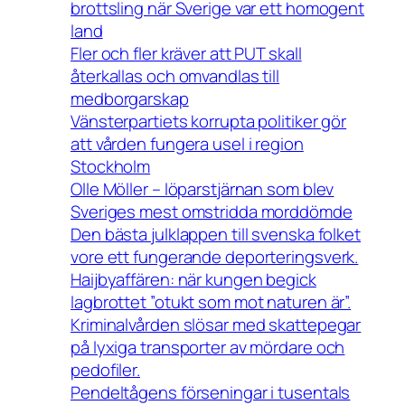
brottsling när Sverige var ett homogent
land
Fler och fler kräver att PUT skall
återkallas och omvandlas till
medborgarskap
Vänsterpartiets korrupta politiker gör
att vården fungera usel i region
Stockholm
Olle Möller – löparstjärnan som blev
Sveriges mest omstridda morddömde
Den bästa julklappen till svenska folket
vore ett fungerande deporteringsverk.
Haijbyaffären: när kungen begick
lagbrottet ”otukt som mot naturen är”.
Kriminalvården slösar med skattepegar
på lyxiga transporter av mördare och
pedofiler.
Pendeltågens förseningar i tusentals