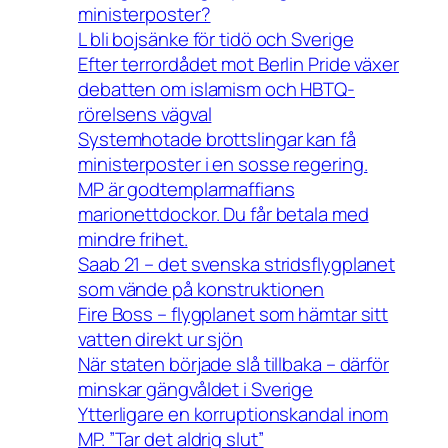
ministerposter?
L bli bojsänke för tidö och Sverige
Efter terrordådet mot Berlin Pride växer
debatten om islamism och HBTQ-
rörelsens vägval
Systemhotade brottslingar kan få
ministerposter i en sosse regering.
MP är godtemplarmaffians
marionettdockor. Du får betala med
mindre frihet.
Saab 21 – det svenska stridsflygplanet
som vände på konstruktionen
Fire Boss – flygplanet som hämtar sitt
vatten direkt ur sjön
När staten började slå tillbaka – därför
minskar gängvåldet i Sverige
Ytterligare en korruptionskandal inom
MP. ”Tar det aldrig slut”