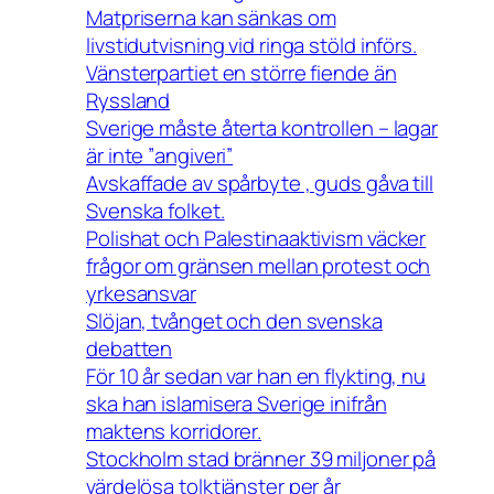
Matpriserna kan sänkas om
livstidutvisning vid ringa stöld införs.
Vänsterpartiet en större fiende än
Ryssland
Sverige måste återta kontrollen – lagar
är inte ”angiveri”
Avskaffade av spårbyte , guds gåva till
Svenska folket.
Polishat och Palestinaaktivism väcker
frågor om gränsen mellan protest och
yrkesansvar
Slöjan, tvånget och den svenska
debatten
För 10 år sedan var han en flykting, nu
ska han islamisera Sverige inifrån
maktens korridorer.
Stockholm stad bränner 39 miljoner på
värdelösa tolktjänster per år