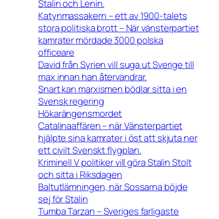
Stalin och Lenin.
Katynmassakern – ett av 1900-talets
stora politiska brott – När vänsterpartiet
kamrater mördade 3000 polska
officeare
David från Syrien vill suga ut Sverige till
max innan han återvandrar.
Snart kan marxismen bödlar sitta i en
Svensk regering
Hökarängensmordet
Catalinaaffären – när Vänsterpartiet
hjälpte sina kamrater i öst att skjuta ner
ett civilt Svenskt flygplan.
Kriminell V politiker vill göra Stalin Stolt
och sitta i Riksdagen
Baltutlämningen, när Sossarna böjde
sej för Stalin
Tumba Tarzan – Sveriges farligaste