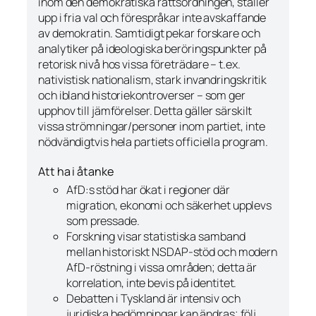
inom den demokratiska rättsordningen, ställer
upp i fria val och förespråkar inte avskaffande
av demokratin. Samtidigt pekar forskare och
analytiker på
ideologiska beröringspunkter
på
retorisk nivå hos vissa företrädare – t.ex.
nativistisk nationalism, stark invandringskritik
och ibland historiekontroverser – som ger
upphov till jämförelser. Detta gäller särskilt
vissa strömningar/personer inom partiet, inte
nödvändigtvis hela partiets officiella program.
Att ha i åtanke
AfD:s stöd har ökat i regioner där
migration, ekonomi och säkerhet upplevs
som pressade.
Forskning visar statistiska samband
mellan historiskt NSDAP-stöd och modern
AfD-röstning i vissa områden; detta är
korrelation
, inte bevis på identitet.
Debatten i Tyskland är intensiv och
juridiska bedömningar kan ändras; följ