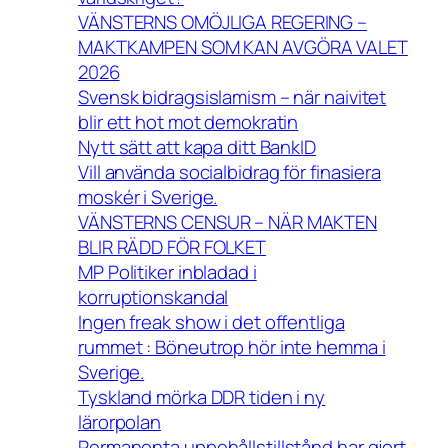
VÄNSTERNS OMÖJLIGA REGERING –
MAKTKAMPEN SOM KAN AVGÖRA VALET
2026
Svensk bidragsislamism – när naivitet
blir ett hot mot demokratin
Nytt sätt att kapa ditt BankID
Vill använda socialbidrag för finasiera
moskér i Sverige.
VÄNSTERNS CENSUR – NÄR MAKTEN
BLIR RÄDD FÖR FOLKET
MP Politiker inbladad i
korruptionskandal
Ingen freak show i det offentliga
rummet : Böneutrop hör inte hemma i
Sverige.
Tyskland mörka DDR tiden i ny
lärorpolan
Permanenta uppehållstillstånd har gjort