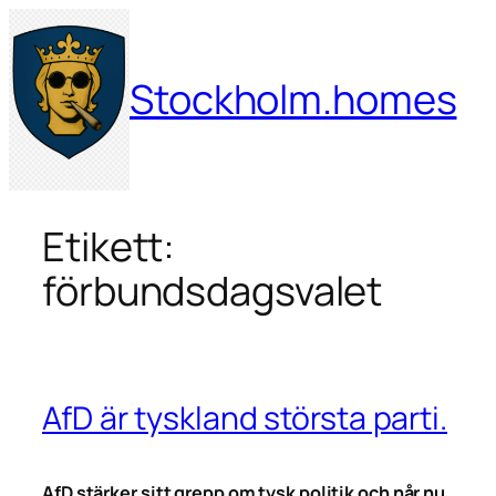
Hoppa
till
innehåll
Stockholm.homes
Etikett:
förbundsdagsvalet
AfD är tyskland största parti.
AfD stärker sitt grepp om tysk politik och når nu