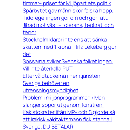
timmar– priset för Miljöpartiets politik
Spårbytet gav människor falska hopp.
Tidöregeringen gör om och gör rätt.
Jihad mot väst – tolerans, teokrati och
terror
Stockholm klarar inte ens att sänka
skatten med 1 krona – lilla Lekeberg gör
det
Sossarna sviker Svenska folket ingen.
Vill inte återkalla PUT
Efter våldtäckerna i hemtjänsten –
Sverige behöver en
utrensningsmyndighet
Problem i miljonprogrammen : Man
slänger sopor ut genom fönstren.
Kakistokrater ifrån MP- och S gjorde så
att Irakisk våldtäktsmann fick stanna i
Sverige. DU BETALAR!