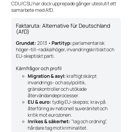
CDU/CSU har dock upprepade gånger uteslutit ett
samarbete med AfD.
Faktaruta: Alternative für Deutschland
(AfD)
Grundat:
2013 •
Partityp:
parlamentarisk
höger–till–radikalhöger, invandringskritiskt och
EU-skeptiskt parti.
Kärnfrågor och profil
Migration & asyl:
kraftigt skärpt
invandrings- och asylpolitik,
gränskontroller och utökade
återvändandeprocesser.
EU & euro:
tydlig EU-skepsis; krav på
återföring av nationell suveränitet och
kritik mot eurozonen.
Inrikes & säkerhet:
”lag och ordning”,
hårdare tag mot kriminalitet.