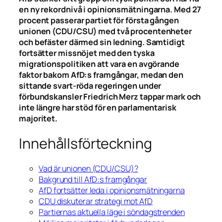
en ny rekordnivå i opinionsmätningarna. Med 27
procent passerar partiet för första gången
unionen (CDU/CSU) med två procentenheter
och befäster därmed sin ledning. Samtidigt
fortsätter missnöjet med den tyska
migrationspolitiken att vara en avgörande
faktor bakom AfD:s framgångar, medan den
sittande svart-röda regeringen under
förbundskansler Friedrich Merz tappar mark och
inte längre har stöd för en parlamentarisk
majoritet.
Innehållsförteckning
Vad är unionen (CDU/CSU)?
Bakgrund till AfD:s framgångar
AfD fortsätter leda i opinionsmätningarna
CDU diskuterar strategi mot AfD
Partiernas aktuella läge i söndagstrenden