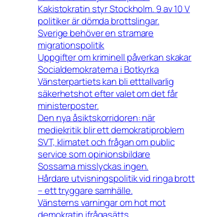
Kakistokratin styr Stockholm. 9 av 10 V
politiker är dömda brottslingar.
Sverige behöver en stramare
migrationspolitik
Uppgifter om kriminell påverkan skakar
Socialdemokraterna i Botkyrka
Vänsterpartiets kan bli etttallvarlig
säkerhetshot efter valet om det får
ministerposter.
Den nya åsiktskorridoren: när
mediekritik blir ett demokratiproblem
SVT, klimatet och frågan om public
service som opinionsbildare
Sossarna misslyckas ingen.
Hårdare utvisningspolitik vid ringa brott
– ett tryggare samhälle.
Vänsterns varningar om hot mot
demokratin ifrågasätts