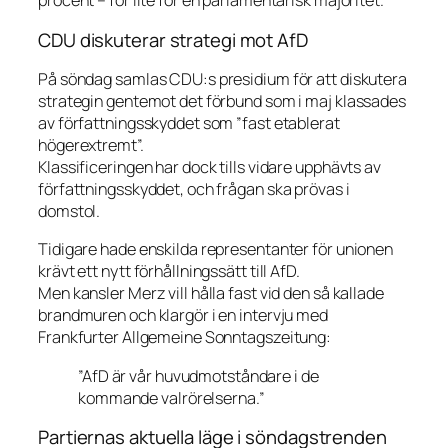
procent – för lite för en parlamentarisk majoritet.
CDU diskuterar strategi mot AfD
På söndag samlas CDU:s presidium för att diskutera
strategin gentemot det förbund som i maj klassades
av författningsskyddet som ”fast etablerat
högerextremt”.
Klassificeringen har dock tills vidare upphävts av
författningsskyddet, och frågan ska prövas i
domstol.
Tidigare hade enskilda representanter för unionen
krävt ett nytt förhållningssätt till AfD.
Men kansler Merz vill hålla fast vid den så kallade
brandmuren och klargör i en intervju med
Frankfurter Allgemeine Sonntagszeitung
:
”AfD är vår huvudmotståndare i de
kommande valrörelserna.”
Partiernas aktuella läge i söndagstrenden