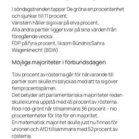
I söndagstrenden tappar De gröna en procentenhet
och sjunker till 11 procent.
Vänstern håller sig kvar på elva procent.
Alla andra partier ligger kvar på sina värden från
föregående vecka:
FDP på fyra procent, liksom Bündnis Sahra
Wagenknecht (BSW).
Möjliga majoriteter i förbundsdagen
Tolv procent av rösterna går för närvarande till
partier som skulle misslyckas med att ta sig över
femprocentspärren.
Det betyder att parlamentariska majoriteter redan
skulle kunna uppstå med 45 procent av rösterna.
Röd-röd-grönt når tillsammans 36 procent – nio
procentenheter för lite för en majoritet.
En matematisk majoritet skulle just nu finnas för
unionen och AfD tillsammans med 52 procent av
rösterna.