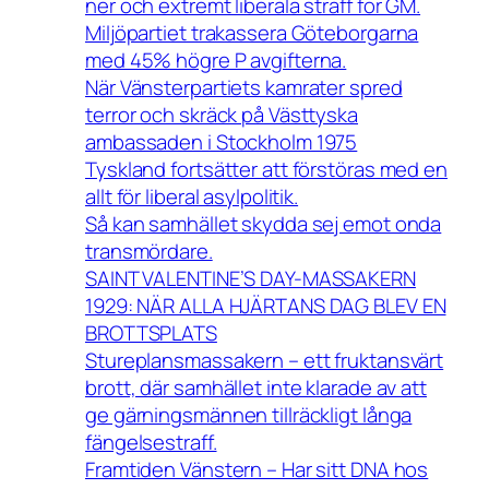
ner och extremt liberala straff för GM.
Miljöpartiet trakassera Göteborgarna
med 45% högre P avgifterna.
När Vänsterpartiets kamrater spred
terror och skräck på Västtyska
ambassaden i Stockholm 1975
Tyskland fortsätter att förstöras med en
allt för liberal asylpolitik.
Så kan samhället skydda sej emot onda
transmördare.
SAINT VALENTINE’S DAY-MASSAKERN
1929: NÄR ALLA HJÄRTANS DAG BLEV EN
BROTTSPLATS
Stureplansmassakern – ett fruktansvärt
brott, där samhället inte klarade av att
ge gärningsmännen tillräckligt långa
fängelsestraff.
Framtiden Vänstern – Har sitt DNA hos