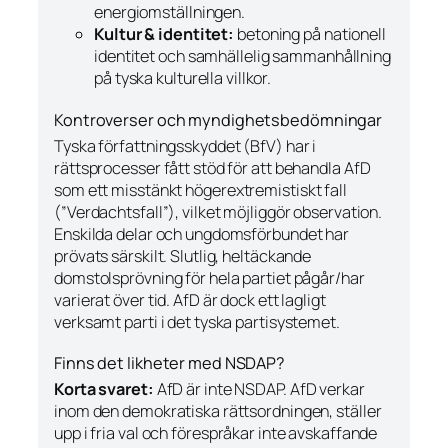
energiomställningen.
Kultur & identitet:
betoning på nationell
identitet och samhällelig sammanhållning
på tyska kulturella villkor.
Kontroverser och myndighetsbedömningar
Tyska författningsskyddet (BfV) har i
rättsprocesser fått stöd för att behandla AfD
som ett
misstänkt
högerextremistiskt fall
(”Verdachtsfall”), vilket möjliggör observation.
Enskilda delar och ungdomsförbundet har
prövats särskilt. Slutlig, heltäckande
domstolsprövning för hela partiet pågår/har
varierat över tid. AfD är dock ett lagligt
verksamt parti i det tyska partisystemet.
Finns det likheter med NSDAP?
Korta svaret:
AfD är inte NSDAP. AfD verkar
inom den demokratiska rättsordningen, ställer
upp i fria val och förespråkar inte avskaffande