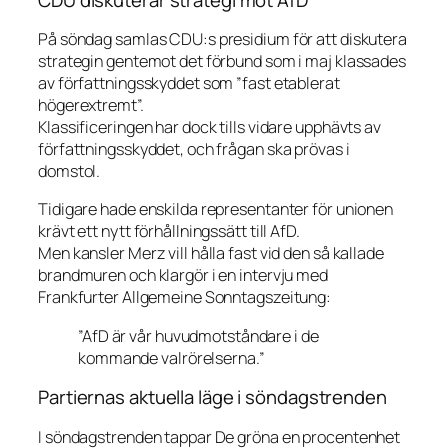
På söndag samlas CDU:s presidium för att diskutera
strategin gentemot det förbund som i maj klassades
av författningsskyddet som ”fast etablerat
högerextremt”.
Klassificeringen har dock tills vidare upphävts av
författningsskyddet, och frågan ska prövas i
domstol.
Tidigare hade enskilda representanter för unionen
krävt ett nytt förhållningssätt till AfD.
Men kansler Merz vill hålla fast vid den så kallade
brandmuren och klargör i en intervju med
Frankfurter Allgemeine Sonntagszeitung
:
”AfD är vår huvudmotståndare i de
kommande valrörelserna.”
Partiernas aktuella läge i söndagstrenden
I söndagstrenden tappar De gröna en procentenhet