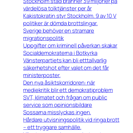
Stockholm stad bränner 39 miljoner på
värdelösa tolktjänster per år
Kakistokratin styr Stockholm. 9 av 10 V
politiker är dömda brottslingar.
Sverige behöver en stramare
migrationspolitik
Uppgifter om kriminell påverkan skakar
Socialdemokraterna i Botkyrka
Vänsterpartiets kan bli etttallvarlig
säkerhetshot efter valet om det får
ministerposter.
Den nya åsiktskorridoren: när
mediekritik blir ett demokratiproblem
SVT, klimatet och frågan om public
service som opinionsbildare
Sossarna misslyckas ingen.
Hårdare utvisningspolitik vid ringa brott
– ett tryggare samhälle.