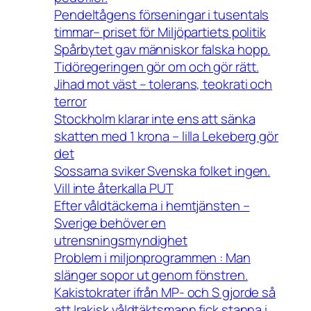
Pendeltågens förseningar i tusentals
timmar– priset för Miljöpartiets politik
Spårbytet gav människor falska hopp.
Tidöregeringen gör om och gör rätt.
Jihad mot väst – tolerans, teokrati och
terror
Stockholm klarar inte ens att sänka
skatten med 1 krona – lilla Lekeberg gör
det
Sossarna sviker Svenska folket ingen.
Vill inte återkalla PUT
Efter våldtäckerna i hemtjänsten –
Sverige behöver en
utrensningsmyndighet
Problem i miljonprogrammen : Man
slänger sopor ut genom fönstren.
Kakistokrater ifrån MP- och S gjorde så
att Irakisk våldtäktsmann fick stanna i