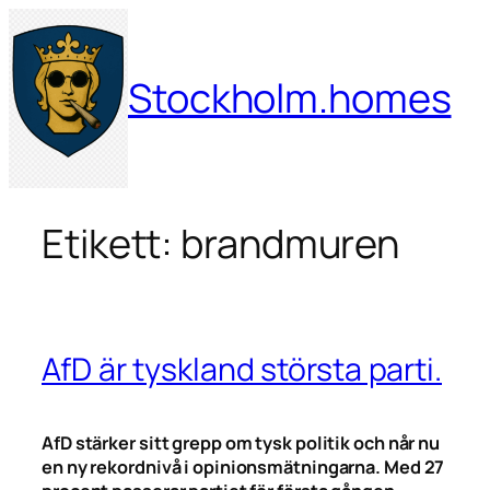
Hoppa
till
innehåll
Stockholm.homes
Etikett:
brandmuren
AfD är tyskland största parti.
AfD stärker sitt grepp om tysk politik och når nu
en ny rekordnivå i opinionsmätningarna. Med 27