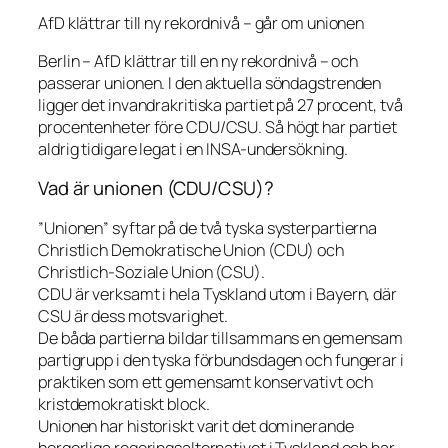
AfD klättrar till ny rekordnivå – går om unionen
Berlin – AfD klättrar till en ny rekordnivå – och
passerar unionen. I den aktuella söndagstrenden
ligger det invandrakritiska partiet på 27 procent, två
procentenheter före CDU/CSU. Så högt har partiet
aldrig tidigare legat i en INSA-undersökning.
Vad är unionen (CDU/CSU)?
”Unionen” syftar på de två tyska systerpartierna
Christlich Demokratische Union (CDU) och
Christlich-Soziale Union (CSU).
CDU är verksamt i hela Tyskland utom i Bayern, där
CSU är dess motsvarighet.
De båda partierna bildar tillsammans en gemensam
partigrupp i den tyska förbundsdagen och fungerar i
praktiken som ett gemensamt konservativt och
kristdemokratiskt block.
Unionen har historiskt varit det dominerande
borgerliga regeringsalternativet i Tyskland och har