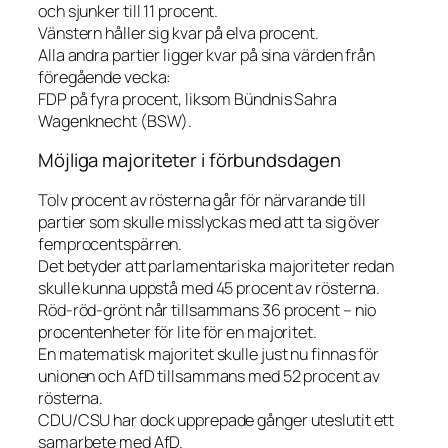
och sjunker till 11 procent.
Vänstern håller sig kvar på elva procent.
Alla andra partier ligger kvar på sina värden från
föregående vecka:
FDP på fyra procent, liksom Bündnis Sahra
Wagenknecht (BSW).
Möjliga majoriteter i förbundsdagen
Tolv procent av rösterna går för närvarande till
partier som skulle misslyckas med att ta sig över
femprocentspärren.
Det betyder att parlamentariska majoriteter redan
skulle kunna uppstå med 45 procent av rösterna.
Röd-röd-grönt når tillsammans 36 procent – nio
procentenheter för lite för en majoritet.
En matematisk majoritet skulle just nu finnas för
unionen och AfD tillsammans med 52 procent av
rösterna.
CDU/CSU har dock upprepade gånger uteslutit ett
samarbete med AfD.