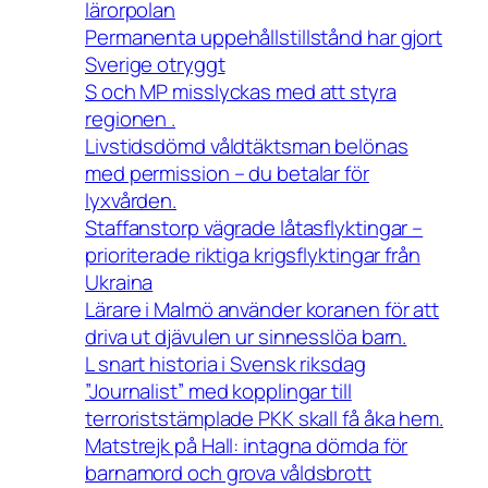
lärorpolan
Permanenta uppehållstillstånd har gjort
Sverige otryggt
S och MP misslyckas med att styra
regionen .
Livstidsdömd våldtäktsman belönas
med permission – du betalar för
lyxvården.
Staffanstorp vägrade låtasflyktingar –
prioriterade riktiga krigsflyktingar från
Ukraina
Lärare i Malmö använder koranen för att
driva ut djävulen ur sinnesslöa barn.
L snart historia i Svensk riksdag
”Journalist” med kopplingar till
terroriststämplade PKK skall få åka hem.
Matstrejk på Hall: intagna dömda för
barnamord och grova våldsbrott