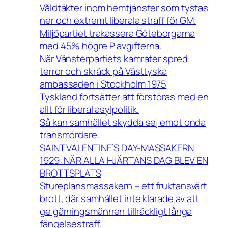
Våldtäkter inom hemtjänster som tystas
ner och extremt liberala straff för GM.
Miljöpartiet trakassera Göteborgarna
med 45% högre P avgifterna.
När Vänsterpartiets kamrater spred
terror och skräck på Västtyska
ambassaden i Stockholm 1975
Tyskland fortsätter att förstöras med en
allt för liberal asylpolitik.
Så kan samhället skydda sej emot onda
transmördare.
SAINT VALENTINE’S DAY-MASSAKERN
1929: NÄR ALLA HJÄRTANS DAG BLEV EN
BROTTSPLATS
Stureplansmassakern – ett fruktansvärt
brott, där samhället inte klarade av att
ge gärningsmännen tillräckligt långa
fängelsestraff.