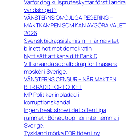
Varför dog kulspruteskyttar först i andra
världskriget?
VÄNSTERNS OMÖJLIGA REGERING –
MAKTKAMPEN SOM KAN AVGÖRA VALET
2026
Svensk bidragsislamism – när naivitet
blir ett hot mot demokratin
Nytt sätt att kapa ditt BankID
Vill använda socialbidrag för finasiera
moskér i Sverige.
VÄNSTERNS CENSUR – NÄR MAKTEN
BLIR RÄDD FÖR FOLKET
MP Politiker inbladad i
korruptionskandal
Ingen freak show i det offentliga
rummet : Böneutrop hör inte hemma i
Sverige.
Tyskland mörka DDR tiden i ny