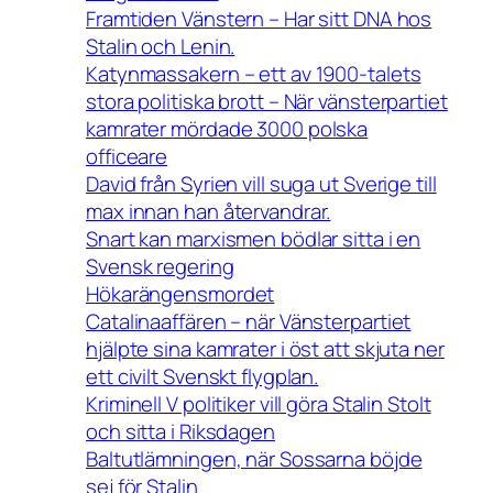
Framtiden Vänstern – Har sitt DNA hos
Stalin och Lenin.
Katynmassakern – ett av 1900-talets
stora politiska brott – När vänsterpartiet
kamrater mördade 3000 polska
officeare
David från Syrien vill suga ut Sverige till
max innan han återvandrar.
Snart kan marxismen bödlar sitta i en
Svensk regering
Hökarängensmordet
Catalinaaffären – när Vänsterpartiet
hjälpte sina kamrater i öst att skjuta ner
ett civilt Svenskt flygplan.
Kriminell V politiker vill göra Stalin Stolt
och sitta i Riksdagen
Baltutlämningen, när Sossarna böjde
sej för Stalin