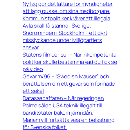
Ny lag gör det lättare för myndigheter
att lägg pussel om sina medborgare.
Kommunistpolitiker kräver att illegala
Ayla skall få stanna i Sverige.
Snöröjningen i Stockholm – ett dyrt
misslyckande under Miljöpartiets
ansvar
Statens filmcensur – När inkompetenta
politiker skulle bestämma vad du fick se
på video
Gevär m/96 – “Swedish Mauser” och
berättelsen om ett gevär som formade
ett sekel
Datasaabaffären – När regeringen
Palme sålde USA teknik illegalt till
banditstater bakom järnridån.
Mariam vill fortsätta vara en belastning
för Svenska folket.