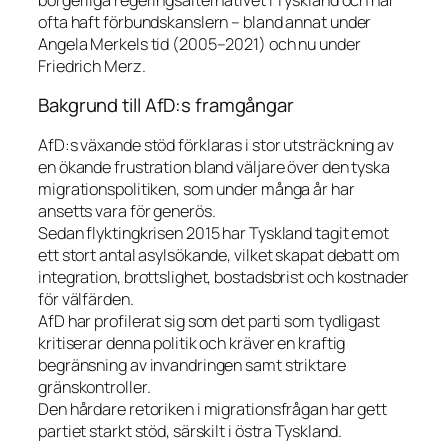
ofta haft förbundskanslern – bland annat under
Angela Merkels tid (2005–2021) och nu under
Friedrich Merz.
Bakgrund till AfD:s framgångar
AfD:s växande stöd förklaras i stor utsträckning av
en ökande frustration bland väljare över den tyska
migrationspolitiken, som under många år har
ansetts vara för generös.
Sedan flyktingkrisen 2015 har Tyskland tagit emot
ett stort antal asylsökande, vilket skapat debatt om
integration, brottslighet, bostadsbrist och kostnader
för välfärden.
AfD har profilerat sig som det parti som tydligast
kritiserar denna politik och kräver en kraftig
begränsning av invandringen samt striktare
gränskontroller.
Den hårdare retoriken i migrationsfrågan har gett
partiet starkt stöd, särskilt i östra Tyskland.