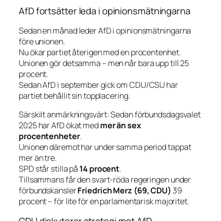
AfD fortsätter leda i opinionsmätningarna
Sedan en månad leder AfD i opinionsmätningarna
före unionen.
Nu ökar partiet återigen med en procentenhet.
Unionen gör detsamma – men når bara upp till 25
procent.
Sedan AfD i september gick om CDU/CSU har
partiet behållit sin topplacering.
Särskilt anmärkningsvärt: Sedan förbundsdagsvalet
2025 har AfD ökat med
mer än sex
procentenheter
.
Unionen däremot har under samma period tappat
mer än tre.
SPD står stilla på
14 procent
.
Tillsammans får den svart-röda regeringen under
förbundskansler
Friedrich Merz (69, CDU)
39
procent – för lite för en parlamentarisk majoritet.
CDU diskuterar strategi mot AfD