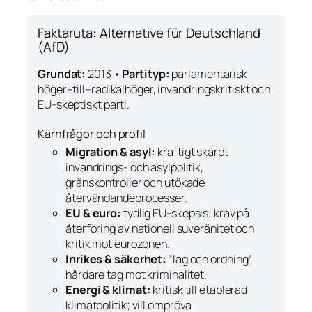
Faktaruta: Alternative für Deutschland
(AfD)
Grundat:
2013 •
Partityp:
parlamentarisk
höger–till–radikalhöger, invandringskritiskt och
EU-skeptiskt parti.
Kärnfrågor och profil
Migration & asyl:
kraftigt skärpt
invandrings- och asylpolitik,
gränskontroller och utökade
återvändandeprocesser.
EU & euro:
tydlig EU-skepsis; krav på
återföring av nationell suveränitet och
kritik mot eurozonen.
Inrikes & säkerhet:
”lag och ordning”,
hårdare tag mot kriminalitet.
Energi & klimat:
kritisk till etablerad
klimatpolitik; vill ompröva