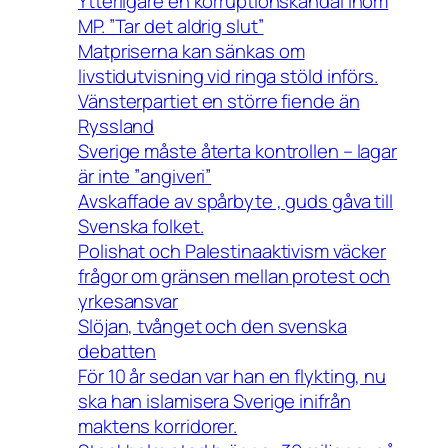
Ytterligare en korruptionskandal inom
MP. ”Tar det aldrig slut”
Matpriserna kan sänkas om
livstidutvisning vid ringa stöld införs.
Vänsterpartiet en större fiende än
Ryssland
Sverige måste återta kontrollen – lagar
är inte ”angiveri”
Avskaffade av spårbyte , guds gåva till
Svenska folket.
Polishat och Palestinaaktivism väcker
frågor om gränsen mellan protest och
yrkesansvar
Slöjan, tvånget och den svenska
debatten
För 10 år sedan var han en flykting, nu
ska han islamisera Sverige inifrån
maktens korridorer.