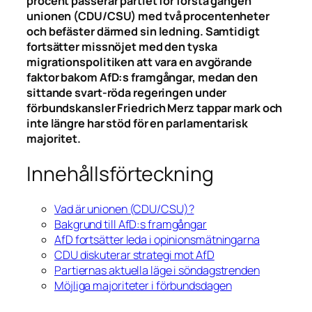
procent passerar partiet för första gången
unionen (CDU/CSU) med två procentenheter
och befäster därmed sin ledning. Samtidigt
fortsätter missnöjet med den tyska
migrationspolitiken att vara en avgörande
faktor bakom AfD:s framgångar, medan den
sittande svart-röda regeringen under
förbundskansler Friedrich Merz tappar mark och
inte längre har stöd för en parlamentarisk
majoritet.
Innehållsförteckning
Vad är unionen (CDU/CSU)?
Bakgrund till AfD:s framgångar
AfD fortsätter leda i opinionsmätningarna
CDU diskuterar strategi mot AfD
Partiernas aktuella läge i söndagstrenden
Möjliga majoriteter i förbundsdagen