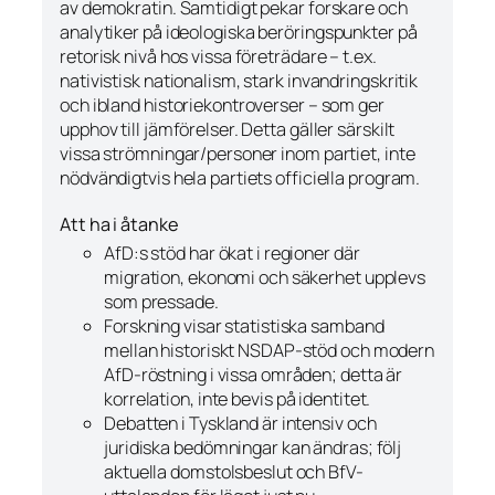
av demokratin. Samtidigt pekar forskare och
analytiker på
ideologiska beröringspunkter
på
retorisk nivå hos vissa företrädare – t.ex.
nativistisk nationalism, stark invandringskritik
och ibland historiekontroverser – som ger
upphov till jämförelser. Detta gäller särskilt
vissa strömningar/personer inom partiet, inte
nödvändigtvis hela partiets officiella program.
Att ha i åtanke
AfD:s stöd har ökat i regioner där
migration, ekonomi och säkerhet upplevs
som pressade.
Forskning visar statistiska samband
mellan historiskt NSDAP-stöd och modern
AfD-röstning i vissa områden; detta är
korrelation
, inte bevis på identitet.
Debatten i Tyskland är intensiv och
juridiska bedömningar kan ändras; följ
aktuella domstolsbeslut och BfV-