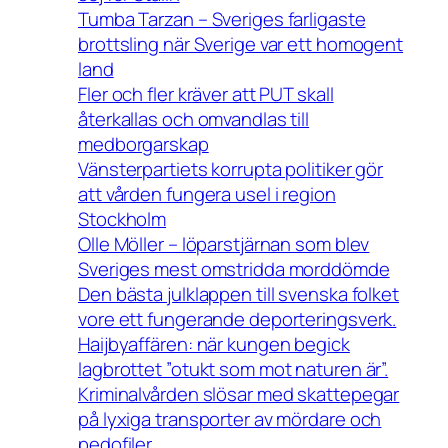
Tumba Tarzan – Sveriges farligaste
brottsling när Sverige var ett homogent
land
Fler och fler kräver att PUT skall
återkallas och omvandlas till
medborgarskap
Vänsterpartiets korrupta politiker gör
att vården fungera usel i region
Stockholm
Olle Möller – löparstjärnan som blev
Sveriges mest omstridda morddömde
Den bästa julklappen till svenska folket
vore ett fungerande deporteringsverk.
Haijbyaffären: när kungen begick
lagbrottet ”otukt som mot naturen är”.
Kriminalvården slösar med skattepegar
på lyxiga transporter av mördare och
pedofiler.