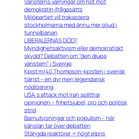
Vänsterns varningar om hot mot
demokratin ifrågasätts
Miljöpartiet vill trakassera
stockholmarna med ännu mer oljud i
tunnelbanan
LIBERALERNAS DÖD?
Myndighetsaktivism eller demokratiskt
skydd? Debatten om “den djupa
vänstern” i Sverige
Kpist m/40 Thompson-kpisten i svensk
tjänst – en dyr men legendarisk
nödlösning
USA:s attack mot Iran splittrar
opinionen – frihetsjubel, oro och politisk
strid
Barnutvisningar och populism – när
känslan tar över debatten
Stängda reaktorer = högt elpris