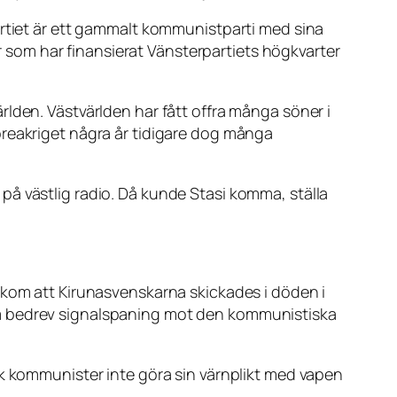
artiet är ett gammalt kommunistparti med sina
ar som har finansierat Vänsterpartiets högkvarter
lden. Västvärlden har fått offra många söner i
oreakriget några år tidigare dog många
på västlig radio. Då kunde Stasi komma, ställa
akom att Kirunasvenskarna skickades i döden i
bedrev signalspaning mot den kommunistiska
ck kommunister inte göra sin värnplikt med vapen