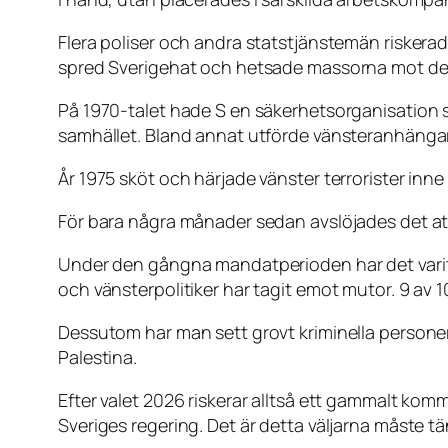
Flera poliser och andra statstjänstemän risker
spred Sverigehat och hetsade massorna mot de
På 1970-talet hade S en säkerhetsorganisation s
samhället. Bland annat utförde vänsteranhängare
År 1975 sköt och härjade vänster terrorister inne
För bara några månader sedan avslöjades det a
Under den gångna mandatperioden har det varit m
och vänsterpolitiker har tagit emot mutor. 9 av 10
Dessutom har man sett grovt kriminella personer
Palestina.
Efter valet 2026 riskerar alltså ett gammalt kommu
Sveriges regering. Det är detta väljarna måste tä