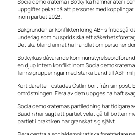
Socialdemokraterna i Botkyrka hamnar åter i cent
uppgifter pekar på att personer med kopplingar
inom partiet 2023.
Bakgrunden är konflikten kring ABF:s fritidsgår
underlag som nu sprids ska ett säkerhetsföretag 
Det ska bland annat ha handlat om personer dömd
Botkyrkas dåvarande kommunstyrelseordförande Eb
en djup intern konflikt inom Socialdemokraterna
fanns grupperingar med starka band till ABF-mil
Kort därefter röstades Östlin bort från sin post. 
omröstningen. Flera av dem uppges ha haft svag k
Socialdemokraternas partiledning har tidigare avv
Baudin har sagt att partiet velat gå till botten 
partiet i praktiken har granskat sig självt.
Flera centrala socialdemokratiska företrädare 