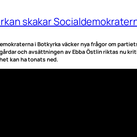
erkan skakar Socialdemokratern
emokraterna i Botkyrka väcker nya frågor om partiets
dsgårdar och avsättningen av Ebba Östlin riktas nu kr
het kan ha tonats ned.