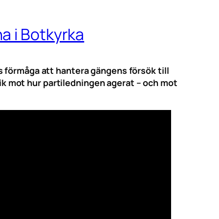
a i Botkyrka
 förmåga att hantera gängens försök till
itik mot hur partiledningen agerat – och mot