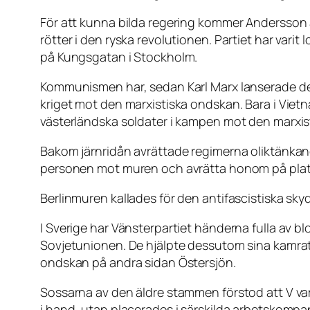
För att kunna bilda regering kommer Andersson a
rötter i den ryska revolutionen. Partiet har vari
på Kungsgatan i Stockholm.
Kommunismen har, sedan Karl Marx lanserade denn
kriget mot den marxistiska ondskan. Bara i Viet
västerländska soldater i kampen mot den marxis
Bakom järnridån avrättade regimerna oliktänkand
personen mot muren och avrätta honom på plat
Berlinmuren kallades för den antifascistiska sky
I Sverige har Vänsterpartiet händerna fulla av 
Sovjetunionen. De hjälpte dessutom sina kamrat
ondskan på andra sidan Östersjön.
Sossarna av den äldre stammen förstod att V var
i hand, utan placerades i särskilda arbetskomp