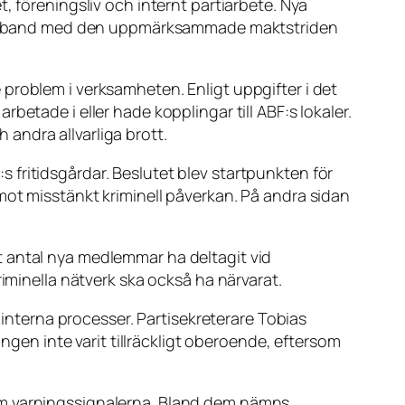
, föreningsliv och internt partiarbete. Nya
 i samband med den uppmärksammade maktstriden
problem i verksamheten. Enligt uppgifter i det
etade i eller hade kopplingar till ABF:s lokaler.
andra allvarliga brott.
fritidsgårdar. Beslutet blev startpunkten för
mot misstänkt kriminell påverkan. På andra sidan
ort antal nya medlemmar ha deltagit vid
riminella nätverk ska också ha närvarat.
 interna processer. Partisekreterare Tobias
ingen inte varit tillräckligt oberoende, eftersom
om varningssignalerna. Bland dem nämns