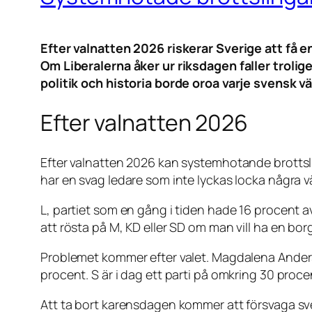
Efter valnatten 2026 riskerar Sverige att få
Om Liberalerna åker ur riksdagen faller troli
politik och historia borde oroa varje svensk vä
Efter valnatten 2026
Efter valnatten 2026 kan systemhotande brottsling
har en svag ledare som inte lyckas locka några vä
L, partiet som en gång i tiden hade 16 procent av
att rösta på M, KD eller SD om man vill ha en borg
Problemet kommer efter valet. Magdalena Andersso
procent. S är i dag ett parti på omkring 30 procen
Att ta bort karensdagen kommer att försvaga svensk