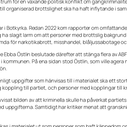
rum för en växande politisk konflikt om gängkriminalitet
 till organiserad brottslighet ska ha haft inflytande
dar i Botkyrka. Redan 2022 kom rapporter om omfattande 
ha slagit larm om att personer med brottslig bakgrund arb
a för narkotikabrott, misshandel, blåljussabotage och 
ba Östlin beslutade därefter att stänga flera av ABF:s 
 i kommunen. På ena sidan stod Östlin, som ville agera 
jön.
Enligt uppgifter som hänvisas till i materialet ska ett st
oppling till partiet, och personer med kopplingar till k
isat bilden av att kriminella skulle ha påverkat partiets
med uppgifterna. Samtidigt har kritiker menat att granskn
pekas i materialet ut som personer som haft kännedom 