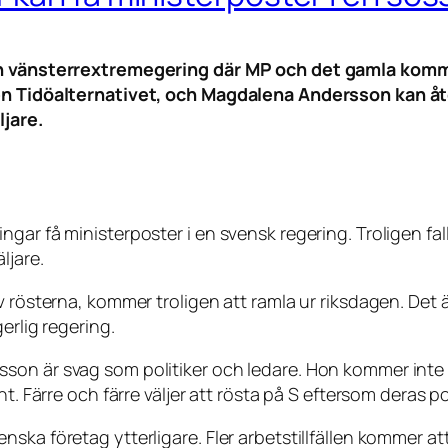
 en vänsterrextremegering där MP och det gamla kommu
gen Tidöalternativet, och Magdalena Andersson kan åt
ljare.
ar få ministerposter i en svensk regering. Troligen falle
ljare.
 rösterna, kommer troligen att ramla ur riksdagen. Det ä
erlig regering.
n är svag som politiker och ledare. Hon kommer inte att
t. Färre och färre väljer att rösta på S eftersom deras pol
a företag ytterligare. Fler arbetstillfällen kommer att fly