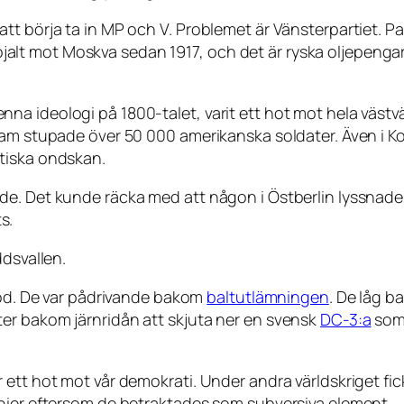
tt börja ta in MP och V. Problemet är Vänsterpartiet. P
t lojalt mot Moskva sedan 1917, och det är ryska oljepeng
a ideologi på 1800-talet, varit ett hot mot hela västvär
nam stupade över 50 000 amerikanska soldater. Även i K
tiska ondskan.
e. Det kunde räcka med att någon i Östberlin lyssnade 
s.
ddsvallen.
blod. De var pådrivande bakom
baltutlämningen
. De låg b
er bakom järnridån att skjuta ner en svensk
DC-3:a
som 
 ett hot mot vår demokrati. Under andra världskriget fi
anier eftersom de betraktades som subversiva element.