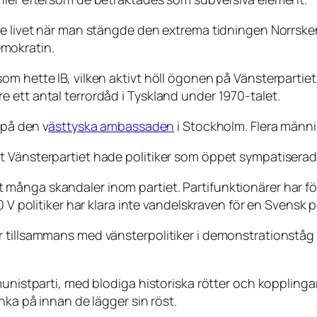
ade livet när man stängde den extrema tidningen Norrs
mokratin.
om hette IB, vilken aktivt höll ögonen på Vänsterpartiet
 ett antal terrordåd i Tyskland under 1970-talet.
 på den v
ästtyska ambassaden
i Stockholm. Flera männi
tt Vänsterpartiet hade politiker som öppet sympatiser
ånga skandaler inom partiet. Partifunktionärer har förs
 V politiker har klara inte vandelskraven för en Svensk po
 tillsammans med vänsterpolitiker i demonstrationståg 
nistparti, med blodiga historiska rötter och kopplingar t
nka på innan de lägger sin röst.