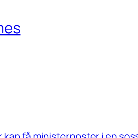
mes
kan få ministerposter i en sos