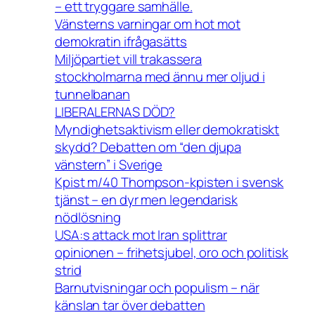
– ett tryggare samhälle.
Vänsterns varningar om hot mot
demokratin ifrågasätts
Miljöpartiet vill trakassera
stockholmarna med ännu mer oljud i
tunnelbanan
LIBERALERNAS DÖD?
Myndighetsaktivism eller demokratiskt
skydd? Debatten om “den djupa
vänstern” i Sverige
Kpist m/40 Thompson-kpisten i svensk
tjänst – en dyr men legendarisk
nödlösning
USA:s attack mot Iran splittrar
opinionen – frihetsjubel, oro och politisk
strid
Barnutvisningar och populism – när
känslan tar över debatten