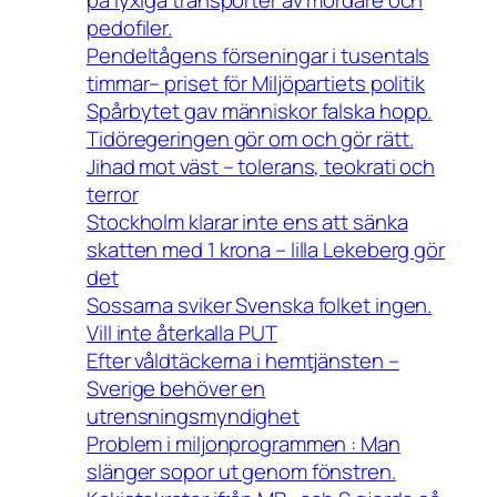
på lyxiga transporter av mördare och
pedofiler.
Pendeltågens förseningar i tusentals
timmar– priset för Miljöpartiets politik
Spårbytet gav människor falska hopp.
Tidöregeringen gör om och gör rätt.
Jihad mot väst – tolerans, teokrati och
terror
Stockholm klarar inte ens att sänka
skatten med 1 krona – lilla Lekeberg gör
det
Sossarna sviker Svenska folket ingen.
Vill inte återkalla PUT
Efter våldtäckerna i hemtjänsten –
Sverige behöver en
utrensningsmyndighet
Problem i miljonprogrammen : Man
slänger sopor ut genom fönstren.