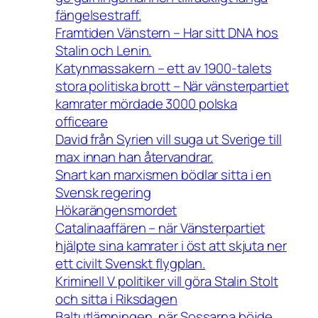
fängelsestraff.
Framtiden Vänstern – Har sitt DNA hos
Stalin och Lenin.
Katynmassakern – ett av 1900-talets
stora politiska brott – När vänsterpartiet
kamrater mördade 3000 polska
officeare
David från Syrien vill suga ut Sverige till
max innan han återvandrar.
Snart kan marxismen bödlar sitta i en
Svensk regering
Hökarängensmordet
Catalinaaffären – när Vänsterpartiet
hjälpte sina kamrater i öst att skjuta ner
ett civilt Svenskt flygplan.
Kriminell V politiker vill göra Stalin Stolt
och sitta i Riksdagen
Baltutlämningen, när Sossarna böjde