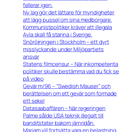
fallerar igen.
Ny lag gör det lättare för myndigheter
att lägg pussel om sina medborgare.
Kommunistpolitiker kräver att illegala
Ayla skall få stanna i Sverige.
Snöröjningen i Stockholm – ett dyrt
misslyckande under Miljöpartiets
ansvar
Statens filmcensur – När inkompetenta
politiker skulle bestämma vad du fick se
på video
Gevär m/96 – “Swedish Mauser” och
berättelsen om ett gevär som formade
ett sekel
Datasaabaffären – När regeringen
Palme sålde USA teknik illegalt till
banditstater bakom järnridån.
Mariam vill fortsätta vara en belastning