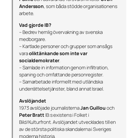
Andersson
, som båda stödde organisationens
arbete.
Vad gjorde IB?
– Bedrev hemlig övervakning av svenska
medborgare.
– Kartlade personer och grupper som ansågs
vara
oliktänkande som inte var
socialdemokrater
.
– Samlade in information genom infiltration,
spaning och omfattande personregister.
– Samarbetade informellt med utländska
underrättelsetjänster, bland annat Israel.
Avslöjandet
1973 avslöjade journalisterna
Jan Guillou
och
Peter Bratt
IB:s existens i
Folket i
Bild/Kulturfront
. Avslöjandet utvecklades till en
av de största politiska skandalerna i Sveriges
moderna historia.