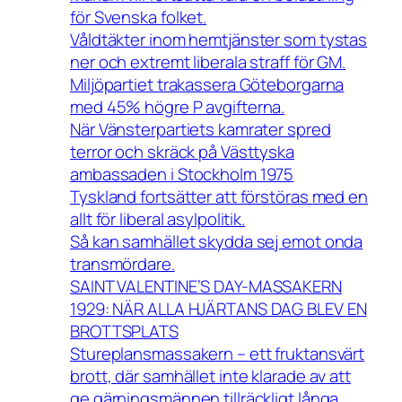
för Svenska folket.
Våldtäkter inom hemtjänster som tystas
ner och extremt liberala straff för GM.
Miljöpartiet trakassera Göteborgarna
med 45% högre P avgifterna.
När Vänsterpartiets kamrater spred
terror och skräck på Västtyska
ambassaden i Stockholm 1975
Tyskland fortsätter att förstöras med en
allt för liberal asylpolitik.
Så kan samhället skydda sej emot onda
transmördare.
SAINT VALENTINE’S DAY-MASSAKERN
1929: NÄR ALLA HJÄRTANS DAG BLEV EN
BROTTSPLATS
Stureplansmassakern – ett fruktansvärt
brott, där samhället inte klarade av att
ge gärningsmännen tillräckligt långa