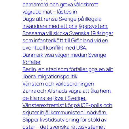
barnamord och grova våldsbrott
vägrade mat – låstes in
Dags att rensa Sverige på illegala
invandrare med ett prisjägarsystem.
Sossarna vill skicka Svenska 19 åringar
som infanterikött till Grönland vid en
eventuell konflikt med USA.
Danmark visa vägen medan Sverige
förfaller
Berlin, en stad som förfaller pga en allt
liberal migrationspolitik
Vänstern och världsordningen
Zahra och Afshads vägra att åka hem,
de klamra sej kvar i Sverige.
Vänsterextremist kör på ICE-polis och
skjuter ihjäl kommunisten i nödvärn.
Slipper livstidsutvisning för stöld av
ostar – det svenska rättssystemet