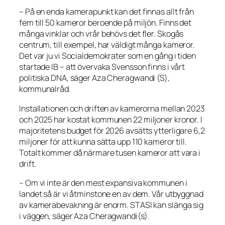
– På en enda kamerapunkt kan det finnas allt från
fem till 50 kameror beroende på miljön. Finns det
många vinklar och vrår behövs det fler. Skogås
centrum, till exempel, har väldigt många kameror.
Det var ju vi Socialdemokrater som en gång i tiden
startade IB – att övervaka Svensson finns i vårt
politiska DNA, säger Aza Cheragwandi (S),
kommunalråd.
Installationen och driften av kamerorna mellan 2023
och 2025 har kostat kommunen 22 miljoner kronor. I
majoritetens budget för 2026 avsätts ytterligare 6,2
miljoner för att kunna sätta upp 110 kameror till.
Totalt kommer då närmare tusen kameror att vara i
drift.
– Om vi inte är den mest expansiva kommunen i
landet så är vi åtminstone en av dem. Vår utbyggnad
av kamerabevakning är enorm. STASI kan slänga sig
i väggen, säger Aza Cheragwandi(s).