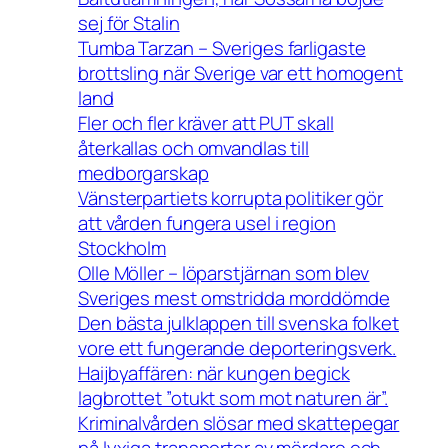
sej för Stalin
Tumba Tarzan – Sveriges farligaste
brottsling när Sverige var ett homogent
land
Fler och fler kräver att PUT skall
återkallas och omvandlas till
medborgarskap
Vänsterpartiets korrupta politiker gör
att vården fungera usel i region
Stockholm
Olle Möller – löparstjärnan som blev
Sveriges mest omstridda morddömde
Den bästa julklappen till svenska folket
vore ett fungerande deporteringsverk.
Haijbyaffären: när kungen begick
lagbrottet ”otukt som mot naturen är”.
Kriminalvården slösar med skattepegar