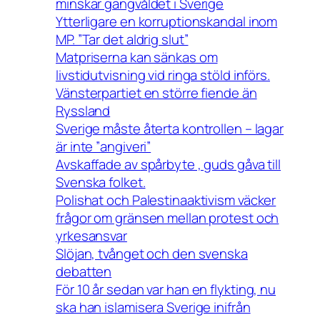
minskar gängvåldet i Sverige
Ytterligare en korruptionskandal inom
MP. ”Tar det aldrig slut”
Matpriserna kan sänkas om
livstidutvisning vid ringa stöld införs.
Vänsterpartiet en större fiende än
Ryssland
Sverige måste återta kontrollen – lagar
är inte ”angiveri”
Avskaffade av spårbyte , guds gåva till
Svenska folket.
Polishat och Palestinaaktivism väcker
frågor om gränsen mellan protest och
yrkesansvar
Slöjan, tvånget och den svenska
debatten
För 10 år sedan var han en flykting, nu
ska han islamisera Sverige inifrån