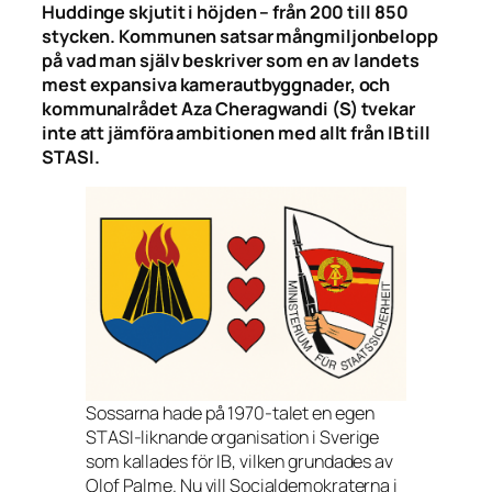
Huddinge skjutit i höjden – från 200 till 850
stycken. Kommunen satsar mångmiljonbelopp
på vad man själv beskriver som en av landets
mest expansiva kamerautbyggnader, och
kommunalrådet Aza Cheragwandi (S) tvekar
inte att jämföra ambitionen med allt från IB till
STASI.
Sossarna hade på 1970-talet en egen
STASI-liknande organisation i Sverige
som kallades för IB, vilken grundades av
Olof Palme. Nu vill Socialdemokraterna i