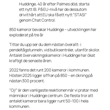
Huddinge, 40 år efter Palmes död, starta
ett nytt IB. På EU-nivå har de dessutom
drivit hårt att EU ska få ett nytt ”STASI”
genom Chat Control.
850 kameror bevakar Huddinge – utvecklingen har
exploderat på tre år
Tittar du upp ser du dem nästan överallt: i
pendeltågstunneln, vid butiksentréer, utanför skolor.
Antalet övervakningskameror i Huddinge har ökat
kraftigt de senaste åren.
2022 fanns det runt 200 kameror i kommunen.
Hösten 2025 ligger siffran på 850 – en ökning på
nästan 300 procent.
”Oj!” är den vanligaste reaktionen när vi pratar med
människor i Huddinge centrum. De flesta tror att
antalet kameror bara ligger runt 50–100 i hela
kommunen.