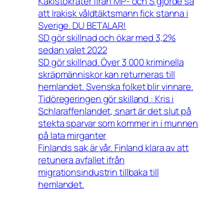
Kakistokrater ifrån MP- och S gjorde så
att Irakisk våldtäktsmann fick stanna i
Sverige. DU BETALAR!
SD gör skillnad och ökar med 3,2%
sedan valet 2022
SD gör skillnad. Över 3 000 kriminella
skräpmänniskor kan returneras till
hemlandet. Svenska folket blir vinnare.
Tidöregeringen gör skilland : Kris i
Schlaraffenlandet, snart är det slut på
stekta sparvar som kommer in i munnen
på lata mirganter
Finlands sak är vår. Finland klara av att
retunera avfallet ifrån
migrationsindustrin tillbaka till
hemlandet.