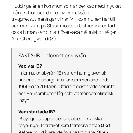
Huddinge är en kommun som är berikad med mycket
mångkultur, och därför har vi också de
trygghetsutmaningar vi har. Vi i kommunen har till
och med varit på Stasi-museet i Östberlin och lärt
oss allt man kan om att övervaka människor, säger
Aza Cheragwandi (S).
FAKTA: IB – Informationsbyrån
Vad var IB?
Informationsbyrån (IB) var en hemlig svensk
underrättelseorganisation som verkade under
1960- och 70-talen. Officiellt existerade den inte
och verksamheten låg helt utanför demokratisk
insyn.
Vem startade IB?
IB byggdes upp under socialdemokratiska
regeringar. Initiativet kom framför allt från
Olof
Palme
och dåvarande försvarsminister
Sven