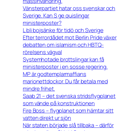
massinvandring.
Vänsterpartiet hatar oss svenskar och
Sverige. Kan S ge quislingar
ministerposter?
L bli bojsänke för tidö och Sverige
Efter terrordådet mot Berlin Pride växer
debatten om islamism och HBTQ-
rörelsens vägval
Systemhotade brottslingar kan få
ministerposter i en sosse regering.
MP är godtemplarmaffians
marionettdockor. Du får betala med
mindre frihet.
Saab 21 – det svenska stridsflygplanet
som vände på konstruktionen
Fire Boss – flygplanet som hämtar sitt
vatten direkt ur sjön
När staten började slå tillbaka – därför