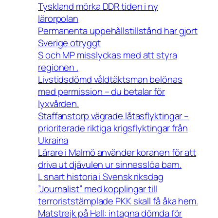
Tyskland mörka DDR tiden i ny
lärorpolan
Permanenta uppehållstillstånd har gjort
Sverige otryggt
S och MP misslyckas med att styra
regionen .
Livstidsdömd våldtäktsman belönas
med permission – du betalar för
lyxvården.
Staffanstorp vägrade låtasflyktingar –
prioriterade riktiga krigsflyktingar från
Ukraina
Lärare i Malmö använder koranen för att
driva ut djävulen ur sinnesslöa barn.
L snart historia i Svensk riksdag
”Journalist” med kopplingar till
terroriststämplade PKK skall få åka hem.
Matstrejk på Hall: intagna dömda för